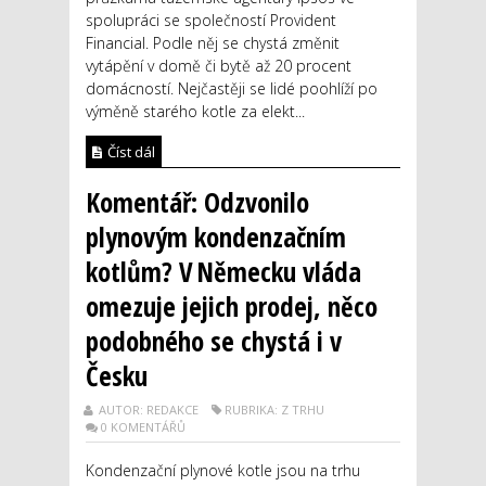
spolupráci se společností Provident
Financial. Podle něj se chystá změnit
vytápění v domě či bytě až 20 procent
domácností. Nejčastěji se lidé poohlíží po
výměně starého kotle za elekt...
Číst dál
Komentář: Odzvonilo
plynovým kondenzačním
kotlům? V Německu vláda
omezuje jejich prodej, něco
podobného se chystá i v
Česku
AUTOR: REDAKCE
RUBRIKA: Z TRHU
0 KOMENTÁŘŮ
Kondenzační plynové kotle jsou na trhu