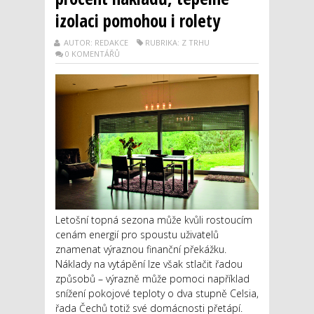
izolaci pomohou i rolety
AUTOR: REDAKCE
RUBRIKA: Z TRHU
0 KOMENTÁŘŮ
Letošní topná sezona může kvůli rostoucím
cenám energií pro spoustu uživatelů
znamenat výraznou finanční překážku.
Náklady na vytápění lze však stlačit řadou
způsobů – výrazně může pomoci například
snížení pokojové teploty o dva stupně Celsia,
řada Čechů totiž své domácnosti přetápí.