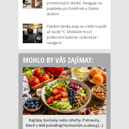
proteinových drinků. Reaguje na
poptávku po funkčním a čistém
složení
Palubní deska auta se v létě rozpálí
až na 80 °C. Mobilům hrozí
poškození baterie, riziková je i
navigace
MOHLO BY VÁS ZAJÍMAT:
Rajčata, borůvky nebo ořechy. Potraviny,
které v létě pomáhají hormonům a ulevuj [...]