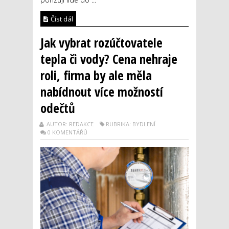
Číst dál
Jak vybrat rozúčtovatele
tepla či vody? Cena nehraje
roli, firma by ale měla
nabídnout více možností
odečtů
AUTOR: REDAKCE
RUBRIKA: BYDLENÍ
0 KOMENTÁŘŮ