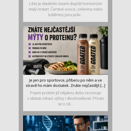
Léto je ideálním časem dopřát hormonům
malý restart. Čerstvé ovoce, zelenina nebo
luštěniny jsou práv...
Je jen pro sportovce, přiberu po něm a ve
stravě ho mám dostatek. Znáte nejčastějš [...]
Pojem protein již nějakou dobu rezonuje
v oblasti zdraví, výživy i dlouhověkosti. Přesto
se o ně...