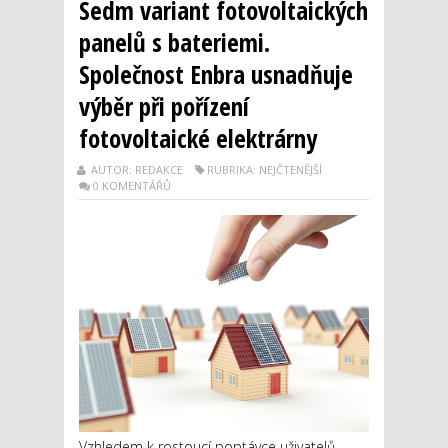
Sedm variant fotovoltaických
panelů s bateriemi.
Společnost Enbra usnadňuje
výběr při pořízení
fotovoltaické elektrárny
AUTOR: REDAKCE
RUBRIKA: NEJČTENĚJŠÍ
0 KOMENTÁŘŮ
Vzhledem k rostoucí poptávce uživatelů