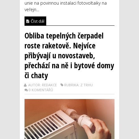
unie na povinnou instalaci fotovoltaiky na
veřejn...
Číst dál
Obliba tepelných čerpadel
roste raketově. Nejvíce
přibývají u novostaveb,
přechází na ně i bytové domy
či chaty
AUTOR: REDAKCE
RUBRIKA: Z TRHU
0 KOMENTÁŘŮ