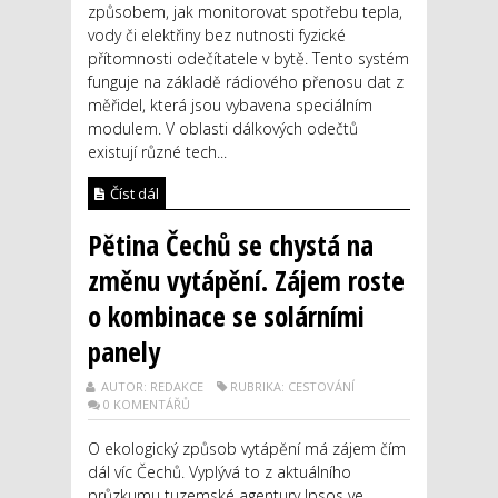
způsobem, jak monitorovat spotřebu tepla,
vody či elektřiny bez nutnosti fyzické
přítomnosti odečítatele v bytě. Tento systém
funguje na základě rádiového přenosu dat z
měřidel, která jsou vybavena speciálním
modulem. V oblasti dálkových odečtů
existují různé tech...
Číst dál
Pětina Čechů se chystá na
změnu vytápění. Zájem roste
o kombinace se solárními
panely
AUTOR: REDAKCE
RUBRIKA: CESTOVÁNÍ
0 KOMENTÁŘŮ
O ekologický způsob vytápění má zájem čím
dál víc Čechů. Vyplývá to z aktuálního
průzkumu tuzemské agentury Ipsos ve