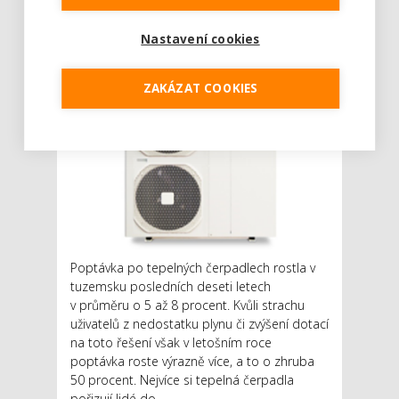
AUTOR: REDAKCE
RUBRIKA: BYDLENÍ
0 KOMENTÁŘŮ
Nastavení cookies
ZAKÁZAT COOKIES
Poptávka po tepelných čerpadlech rostla v
tuzemsku posledních deseti letech
v průměru o 5 až 8 procent. Kvůli strachu
uživatelů z nedostatku plynu či zvýšení dotací
na toto řešení však v letošním roce
poptávka roste výrazně více, a to o zhruba
50 procent. Nejvíce si tepelná čerpadla
pořizují lidé do ...