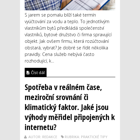
S jarem se pomalu blíží také termín
vyúčtování za vodu a teplo. To jednotlivým
vlastníkům bytů předkládá společenství
vlastníků, bytové družstvo či firma spravující
objekt. Jak ovšem firmu, která rozúčtování
obstará, vybrat? Je dobré se řídit několika
pravidly. Cena služeb nebývá často
rozhodující, k...
Číst dál
Spotřeba v reálném čase,
meziroční srovnání či
klimatický faktor. Jaké jsou
výhody měřidel připojených k
internetu?
AUTOR: REDAKCE
RUBRIKA: PRAKTICKÉ TIPY