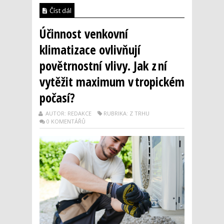
Číst dál
Účinnost venkovní
klimatizace ovlivňují
povětrnostní vlivy. Jak z ní
vytěžit maximum v tropickém
počasí?
AUTOR: REDAKCE
RUBRIKA: Z TRHU
0 KOMENTÁŘŮ