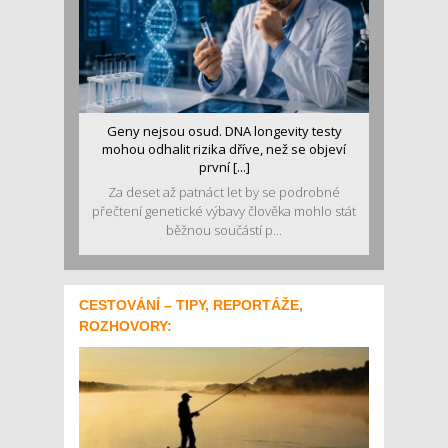
Geny nejsou osud. DNA longevity testy
mohou odhalit rizika dříve, než se objeví
první [...]
Za deset až patnáct let by se podrobné
přečtení genetické výbavy člověka mohlo stát
běžnou součástí p...
CESTOVÁNÍ – TIPY, REPORTÁŽE,
ROZHOVORY: