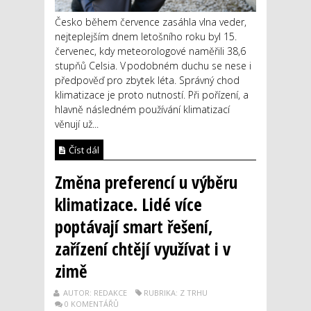
Česko během července zasáhla vlna veder,
nejteplejším dnem letošního roku byl 15.
červenec, kdy meteorologové naměřili 38,6
stupňů Celsia. V podobném duchu se nese i
předpověď pro zbytek léta. Správný chod
klimatizace je proto nutností. Při pořízení, a
hlavně následném používání klimatizací
věnují už...
Číst dál
Změna preferencí u výběru
klimatizace. Lidé více
poptávají smart řešení,
zařízení chtějí využívat i v
zimě
AUTOR: REDAKCE
RUBRIKA: Z TRHU
0 KOMENTÁŘŮ