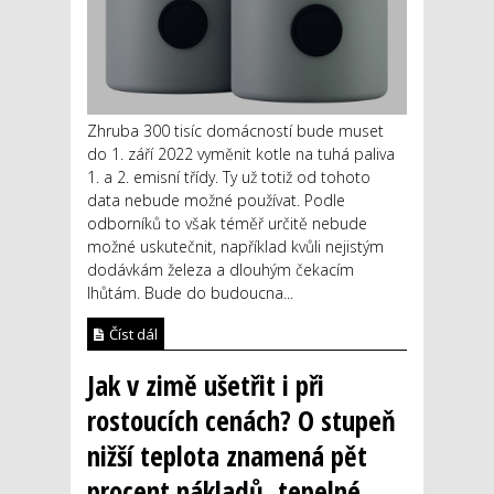
Zhruba 300 tisíc domácností bude muset
do 1. září 2022 vyměnit kotle na tuhá paliva
1. a 2. emisní třídy. Ty už totiž od tohoto
data nebude možné používat. Podle
odborníků to však téměř určitě nebude
možné uskutečnit, například kvůli nejistým
dodávkám železa a dlouhým čekacím
lhůtám. Bude do budoucna...
Číst dál
Jak v zimě ušetřit i při
rostoucích cenách? O stupeň
nižší teplota znamená pět
procent nákladů, tepelné