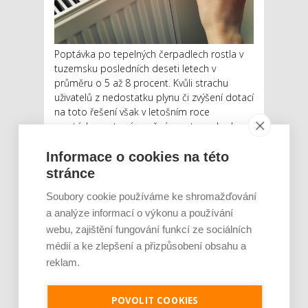
Poptávka po tepelných čerpadlech rostla v
tuzemsku posledních deseti letech v
průměru o 5 až 8 procent. Kvůli strachu
uživatelů z nedostatku plynu či zvýšení dotací
na toto řešení však v letošním roce
poptávka roste výrazně více, a to o zhruba
50 procent. Nejvíce si tepelná čerpadla
pořizují lidé do ...
Informace o cookies na této
stránce
Číst dál
Soubory cookie používáme ke shromažďování
Obliba tepelných čerpadel
a analýze informací o výkonu a používání
roste raketově. Nejvíce
webu, zajištění fungování funkcí ze sociálních
médií a ke zlepšení a přizpůsobení obsahu a
přibývají u novostaveb,
reklam.
přechází na ně i bytové domy
či chaty
POVOLIT COOKIES