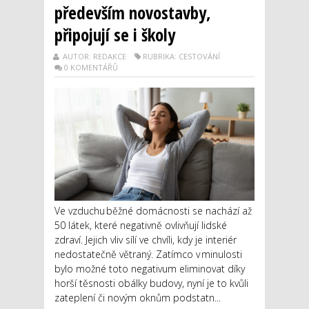
především novostavby,
připojují se i školy
AUTOR: REDAKCE
RUBRIKA: CESTOVÁNÍ
0 KOMENTÁŘŮ
Ve vzduchu běžné domácnosti se nachází až
50 látek, které negativně ovlivňují lidské
zdraví. Jejich vliv sílí ve chvíli, kdy je interiér
nedostatečně větraný. Zatímco v minulosti
bylo možné toto negativum eliminovat díky
horší těsnosti obálky budovy, nyní je to kvůli
zateplení či novým oknům podstatn...