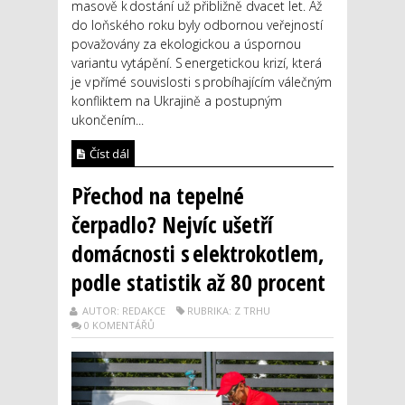
masově k dostání už přibližně dvacet let. Až
do loňského roku byly odbornou veřejností
považovány za ekologickou a úspornou
variantu vytápění. S energetickou krizí, která
je v přímé souvislosti s probíhajícím válečným
konfliktem na Ukrajině a postupným
ukončením...
Číst dál
Přechod na tepelné
čerpadlo? Nejvíc ušetří
domácnosti s elektrokotlem,
podle statistik až 80 procent
AUTOR: REDAKCE
RUBRIKA: Z TRHU
0 KOMENTÁŘŮ