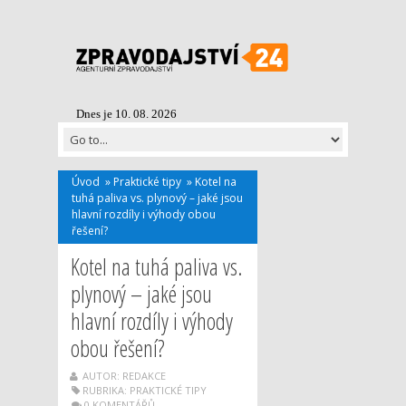
Dnes je 10. 08. 2026
Úvod
»
Praktické tipy
»
Kotel na
tuhá paliva vs. plynový – jaké jsou
hlavní rozdíly i výhody obou
řešení?
Kotel na tuhá paliva vs.
plynový – jaké jsou
hlavní rozdíly i výhody
obou řešení?
AUTOR: REDAKCE
RUBRIKA:
PRAKTICKÉ TIPY
0 KOMENTÁŘŮ