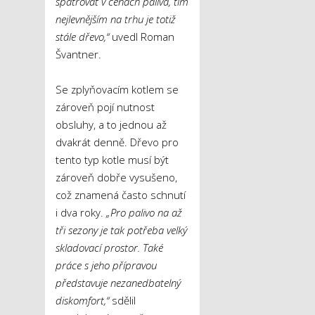
spatřovat v cenách paliva, tím
nejlevnějším na trhu je totiž
stále dřevo,“
uvedl Roman
Švantner.
Se zplyňovacím kotlem se
zároveň pojí nutnost
obsluhy, a to jednou až
dvakrát denně. Dřevo pro
tento typ kotle musí být
zároveň dobře vysušeno,
což znamená často schnutí
i dva roky.
„Pro palivo na až
tři sezony je tak potřeba velký
skladovací prostor. Také
práce s jeho přípravou
představuje nezanedbatelný
diskomfort,“
sdělil