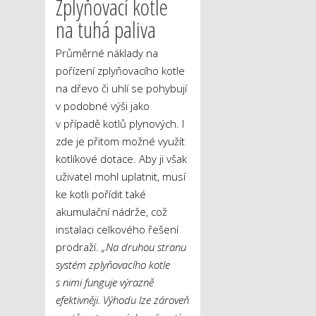
Zplyňovací kotle
na tuhá paliva
Průměrné náklady na
pořízení zplyňovacího kotle
na dřevo či uhlí se pohybují
v podobné výši jako
v případě kotlů plynových. I
zde je přitom možné využít
kotlíkové dotace. Aby ji však
uživatel mohl uplatnit, musí
ke kotli pořídit také
akumulační nádrže, což
instalaci celkového řešení
prodraží.
„Na druhou stranu
systém zplyňovacího kotle
s nimi funguje výrazně
efektivněji. Výhodu lze zároveň