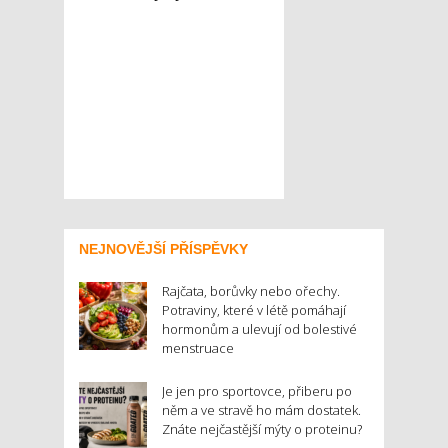
NEJNOVĚJŠÍ PŘÍSPĚVKY
Rajčata, borůvky nebo ořechy.
Potraviny, které v létě pomáhají
hormonům a ulevují od bolestivé
menstruace
Je jen pro sportovce, přiberu po
něm a ve stravě ho mám dostatek.
Znáte nejčastější mýty o proteinu?