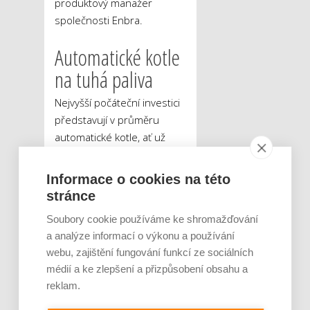
produktový manažer
společnosti Enbra.
Automatické kotle
na tuhá paliva
Nejvyšší počáteční investici
představují v průměru
automatické kotle, ať už
jsou určeny pro spalování
pelet či uhlí. Pořizovací
Informace o cookies na této
cena se pohybuje od 90
stránce
tisíc korun, na uhelné kotle
Soubory cookie používáme ke shromažďování
ale zároveň nejsou
a analýze informací o výkonu a používání
poskytovány dotace.
webu, zajištění fungování funkcí ze sociálních
„Hnědé uhlí je na druhou
médií a ke zlepšení a přizpůsobení obsahu a
stranu relativně levné palivo,
reklam.
pelety se pak pohybují