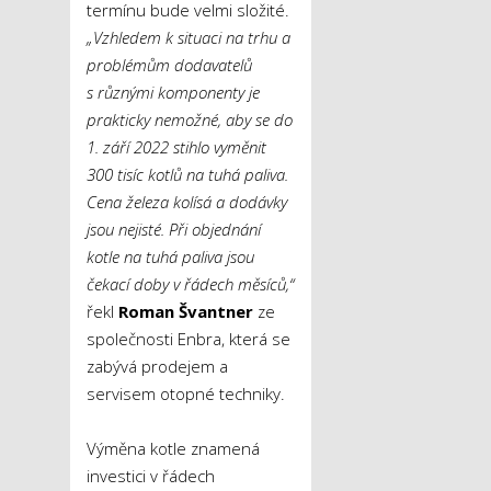
termínu bude velmi složité.
„
Vzhledem k situaci na trhu a
problémům dodavatelů
s různými komponenty je
prakticky nemožné, aby se do
1. září 2022 stihlo vyměnit
300 tisíc kotlů na tuhá paliva.
Cena železa kolísá a dodávky
jsou nejisté. Při objednání
kotle na tuhá paliva jsou
čekací doby v řádech měsíců,“
řekl
Roman Švantner
ze
společnosti Enbra, která se
zabývá prodejem a
servisem otopné techniky.
Výměna kotle znamená
investici v řádech