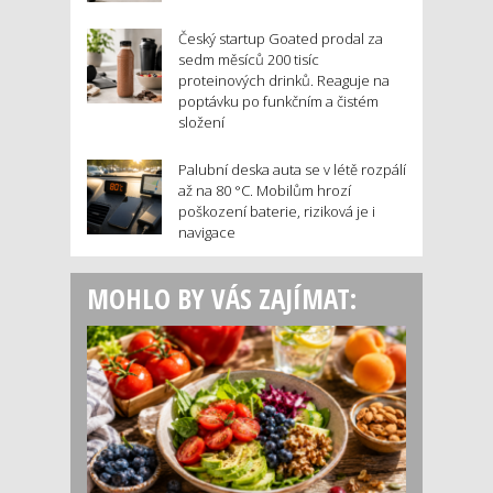
Český startup Goated prodal za
sedm měsíců 200 tisíc
proteinových drinků. Reaguje na
poptávku po funkčním a čistém
složení
Palubní deska auta se v létě rozpálí
až na 80 °C. Mobilům hrozí
poškození baterie, riziková je i
navigace
MOHLO BY VÁS ZAJÍMAT: