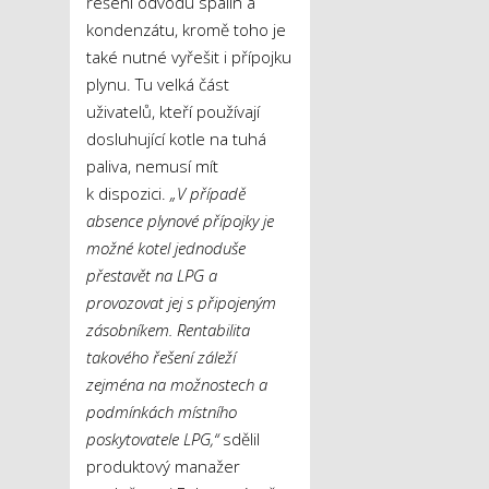
řešení odvodu spalin a
kondenzátu, kromě toho je
také nutné vyřešit i přípojku
plynu. Tu velká část
uživatelů, kteří používají
dosluhující kotle na tuhá
paliva, nemusí mít
k dispozici.
„V případě
absence plynové přípojky je
možné kotel jednoduše
přestavět na LPG a
provozovat jej s připojeným
zásobníkem. Rentabilita
takového řešení záleží
zejména na možnostech a
podmínkách místního
poskytovatele LPG,“
sdělil
produktový manažer