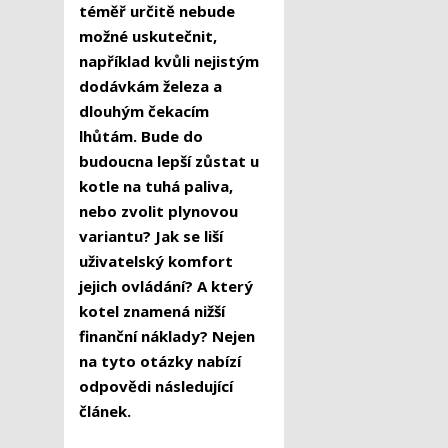
téměř určitě nebude
možné uskutečnit,
například kvůli nejistým
dodávkám železa a
dlouhým čekacím
lhůtám. Bude do
budoucna lepší zůstat u
kotle na tuhá paliva,
nebo zvolit plynovou
variantu? Jak se liší
uživatelský komfort
jejich ovládání? A který
kotel znamená nižší
finanční náklady? Nejen
na tyto otázky nabízí
odpovědi následující
článek.