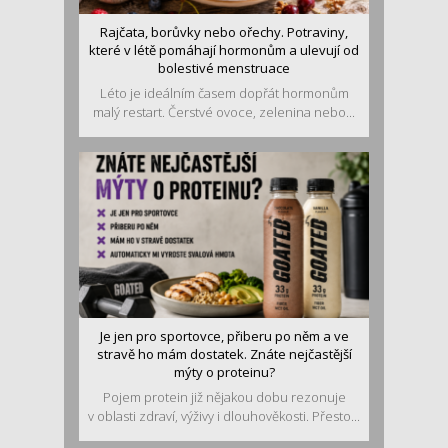
Rajčata, borůvky nebo ořechy. Potraviny,
které v létě pomáhají hormonům a ulevují od
bolestivé menstruace
Léto je ideálním časem dopřát hormonům
malý restart. Čerstvé ovoce, zelenina nebo...
Je jen pro sportovce, přiberu po něm a ve
stravě ho mám dostatek. Znáte nejčastější
mýty o proteinu?
Pojem protein již nějakou dobu rezonuje
v oblasti zdraví, výživy i dlouhověkosti. Přesto...