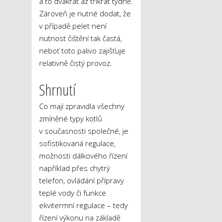
a to dvakrát až třikrát týdně.
Zároveň je nutné dodat, že
v případě pelet není
nutnost čištění tak častá,
neboť toto palivo zajišťuje
relativně čistý provoz.
Shrnutí
Co mají zpravidla všechny
zmíněné typy kotlů
v současnosti společné, je
sofistikovaná regulace,
možnosti dálkového řízení
například přes chytrý
telefon, ovládání přípravy
teplé vody či funkce
ekvitermní regulace – tedy
řízení výkonu na základě