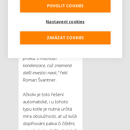
v opačném spektru, i když
POVOLIT COOKIES
záleží kde a kdy je uživatel
nakupuje. Pro provoz u
tohoto řešení není
Nastavení cookies
bezpodmínečně nutná
akumulační nádoba. Co
ZAKÁZAT COOKIES
naopak nutné je, je
převložkování komína pro
provoz s možností
kondenzace, což znamená
další investici navíc,“
řekl
Roman Švantner.
Ačkoliv je toto řešení
automatické, i u tohoto
typu kotle je nutná určitá
míra obslužnosti, ať už kvůli
doplňování paliva či čištění,