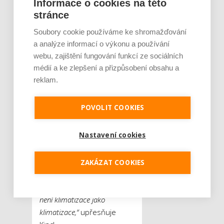
Informace o cookies na této
v souvislosti s klimatizacemi
stránce
upozorňuje na mobilní
Soubory cookie používáme ke shromažďování
jednotky, které pronikají na
a analýze informací o výkonu a používání
český trh. Tento typ
webu, zajištění fungování funkcí ze sociálních
zařízení je sice přenosný,
médií a ke zlepšení a přizpůsobení obsahu a
většinou ale taky výrazně
reklam.
hlučnější s nižší výkonovou
variabilitou.
„U tohoto typu je
POVOLIT COOKIES
navíc nutné opakovaně
vylévat nashromážděný
Nastavení cookies
kondenzát, který vzniká
v jednotce při chlazení. Musí
se také řešit odvod teplého
ZAKÁZAT COOKIES
vzduchu ven z místnosti
hadicí přes okno. Zkrátka
není klimatizace jako
klimatizace,“
upřesňuje