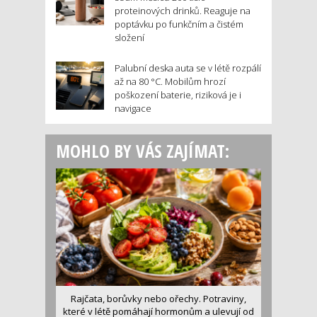
proteinových drinků. Reaguje na
poptávku po funkčním a čistém
složení
Palubní deska auta se v létě rozpálí
až na 80 °C. Mobilům hrozí
poškození baterie, riziková je i
navigace
MOHLO BY VÁS ZAJÍMAT:
Rajčata, borůvky nebo ořechy. Potraviny,
které v létě pomáhají hormonům a ulevují od