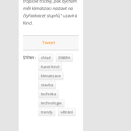
tropické třicítky, pak bychom
měli klimatizaci nastavit na
čtyřiadvacet stupňů,“
uzavírá
Kincl.
Tweet
chlad
ENBRA
ŠTÍTKY :
Karel Kincl
klimatizace
stavba
technika
technologie
trendy
větrání