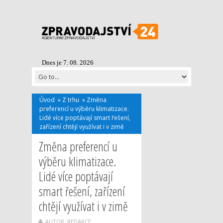
Dnes je 7. 08. 2026
Úvod
»
Z trhu
»
Změna
preferencí u výběru klimatizace.
Lidé více poptávají smart řešení,
zařízení chtějí využívat i v zimě
Změna preferencí u
výběru klimatizace.
Lidé více poptávají
smart řešení, zařízení
chtějí využívat i v zimě
AUTOR: REDAKCE