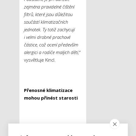
zejména pravidelné čištění
filtrů, které jsou důležitou
součástí klimatizačních
jednotek. Ty totiž zachycují
i velmi drobné prachové
částice, což ocení především
alergici a rodiče malých dětí,“
vysvětluje Kincl.
Přenosné klimatizace
mohou přinést starosti
Produktový manažer
společnosti Enbra