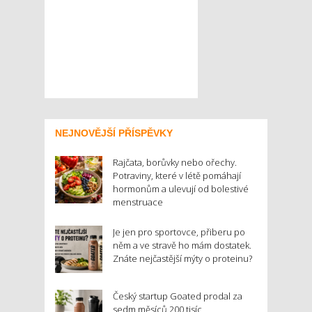
NEJNOVĚJŠÍ PŘÍSPĚVKY
Rajčata, borůvky nebo ořechy.
Potraviny, které v létě pomáhají
hormonům a ulevují od bolestivé
menstruace
Je jen pro sportovce, přiberu po
něm a ve stravě ho mám dostatek.
Znáte nejčastější mýty o proteinu?
Český startup Goated prodal za
sedm měsíců 200 tisíc