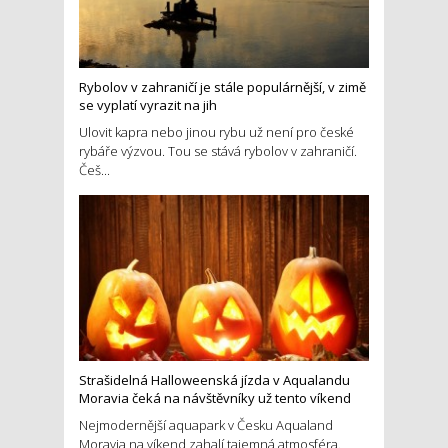
Rybolov v zahraničí je stále populárnější, v zimě
se vyplatí vyrazit na jih
Ulovit kapra nebo jinou rybu už není pro české
rybáře výzvou. Tou se stává rybolov v zahraničí.
Češ...
Strašidelná Halloweenská jízda v Aqualandu
Moravia čeká na návštěvníky už tento víkend
Nejmodernější aquapark v Česku Aqualand
Moravia na víkend zahalí tajemná atmosféra.