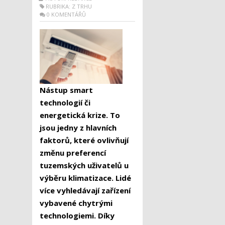
RUBRIKA:
Z TRHU
0 KOMENTÁŘŮ
Nástup smart
technologií či
energetická krize. To
jsou jedny z hlavních
faktorů, které ovlivňují
změnu preferencí
tuzemských uživatelů u
výběru klimatizace. Lidé
více vyhledávají zařízení
vybavené chytrými
technologiemi. Díky