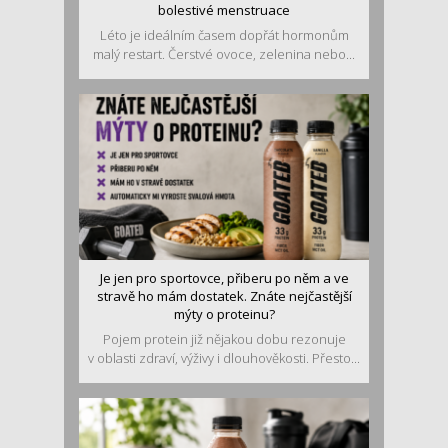
bolestivé menstruace
Léto je ideálním časem dopřát hormonům
malý restart. Čerstvé ovoce, zelenina nebo...
Je jen pro sportovce, přiberu po něm a ve
stravě ho mám dostatek. Znáte nejčastější
mýty o proteinu?
Pojem protein již nějakou dobu rezonuje
v oblasti zdraví, výživy i dlouhověkosti. Přesto...