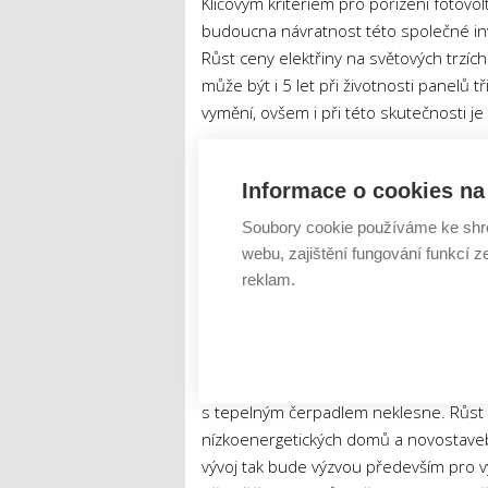
Klíčovým kritériem pro pořízení fotovo
budoucna návratnost této společné i
Růst ceny elektřiny na světových trzích
může být i 5 let při životnosti panelů tř
vymění, ovšem i při této skutečnosti j
Vše ale závisí na tom, nakolik má daná
Informace o cookies na 
pouze 30 procent vyrobené energie, eko
procent vyrobené elektřiny spotřebovat 
Soubory cookie používáme ke shr
proměnnou je samozřejmě také pořizov
webu, zajištění fungování funkcí z
fotovoltaiku a tepelné čerpadlo, urychl
reklam.
Očekávatelný růst poptávky
Vše tedy nasvědčuje tomu, že současná
s tepelným čerpadlem neklesne. Růst 
nízkoenergetických domů a novostaveb, 
vývoj tak bude výzvou především pro vý