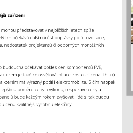
jší zařízení
e mohou představovat v nejbližších letech spíše
lý trh očekává další nárůst poptávky po fotovoltaice,
ba, nedostatek projektantů či odborných montážních
 do budoucna očekávat pokles cen komponentů FVE,
ktorem je také celosvětová inflace, rostoucí cena lithia či
 kterém má výrazný podíl i elektromobilita. S čím naopak
n k lepšímu poměru ceny a výkonu, respektive ceny a
ch panelů bude každým rokem zvyšovat, lidé si tak budou
 cenu kvalitnější výrobnu elektřiny.