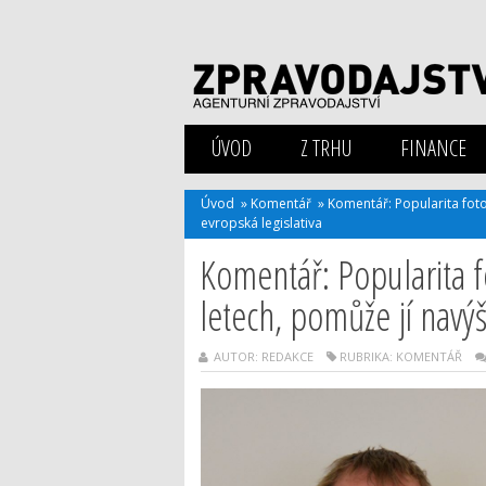
ÚVOD
Z TRHU
FINANCE
Úvod
»
Komentář
»
Komentář: Popularita fotov
evropská legislativa
Komentář: Popularita fo
letech, pomůže jí navýše
AUTOR: REDAKCE
RUBRIKA:
KOMENTÁŘ