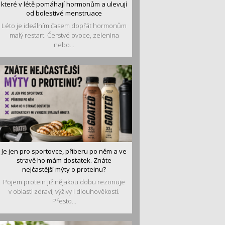
které v létě pomáhají hormonům a ulevují
od bolestivé menstruace
Léto je ideálním časem dopřát hormonům
malý restart. Čerstvé ovoce, zelenina
nebo...
Je jen pro sportovce, přiberu po něm a ve
stravě ho mám dostatek. Znáte
nejčastější mýty o proteinu?
Pojem protein již nějakou dobu rezonuje
v oblasti zdraví, výživy i dlouhověkosti.
Přesto...