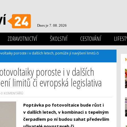
Dnes je 7. 08. 2026
ZDRAVOTNICTVÍ
ŠKOLSTVÍ
CESTOVÁNÍ
LIFEST
oltaiky poroste i v dalších letech, pomůže jí navýšení limitů či
tovoltaiky poroste i v dalších
ní limitů či evropská legislativa
0 KOMENTÁŘŮ
Poptávka po fotovoltaice bude růst i
v dalších letech, v kombinaci s tepelným
čerpadlem po ní budou sahat především
uživatelé novostaveb či