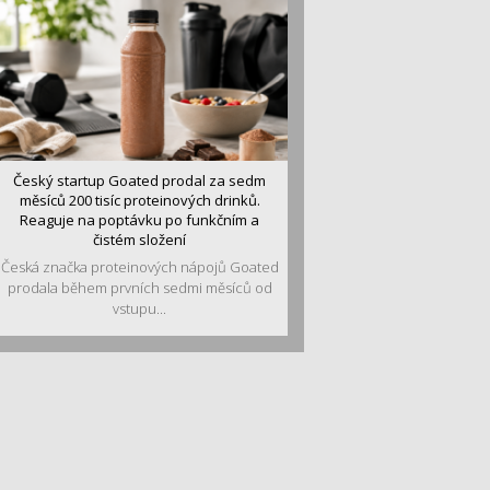
Český startup Goated prodal za sedm
měsíců 200 tisíc proteinových drinků.
Reaguje na poptávku po funkčním a
čistém složení
Česká značka proteinových nápojů Goated
prodala během prvních sedmi měsíců od
vstupu...