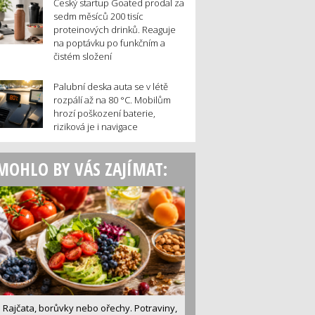
Český startup Goated prodal za
sedm měsíců 200 tisíc
proteinových drinků. Reaguje
na poptávku po funkčním a
čistém složení
Palubní deska auta se v létě
rozpálí až na 80 °C. Mobilům
hrozí poškození baterie,
riziková je i navigace
MOHLO BY VÁS ZAJÍMAT:
Rajčata, borůvky nebo ořechy. Potraviny,