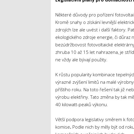
Některé důvody pro pořízení fotovoltai
Kromě snahy o získání levnější elektrick
zdrojích lze ale uvést i další faktory. 
ekologického zdroje energie, či důraz 
bezúdržbovost fotovoltaické elektrárny
zhruba 10 až 15 let nahrazena, je střídač
ne vždy ale bývají použity.
K růstu popularity kombinace tepelných
výrazné zvýšení limitů na malé výrobny 
příštího roku. Na toto řešení tak již 
výrobu elektřiny. Tato změna by tak měl
40 kilowatt-peaků výkonu.
Větší podpora legislativy směrem k foto
komise
.
Podle nich by měly být od rok