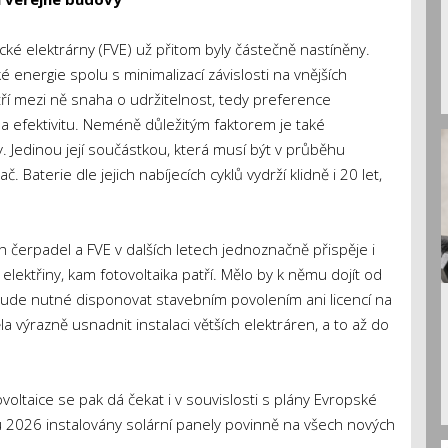
cké elektrárny (FVE) už přitom byly částečně nastíněny.
é energie spolu s minimalizací závislosti na vnějších
Patří mezi ně snaha o udržitelnost, tedy preference
na efektivitu. Neméně důležitým faktorem je také
. Jedinou její součástkou, která musí být v průběhu
. Baterie dle jejich nabíjecích cyklů vydrží klidně i 20 let,
 čerpadel a FVE v dalších letech jednoznačně přispěje i
elektřiny, kam fotovoltaika patří. Mělo by k němu dojít od
nebude nutné disponovat stavebním povolením ani licencí na
a výrazně usnadnit instalaci větších elektráren, a to až do
voltaice se pak dá čekat i v souvislosti s plány Evropské
u 2026 instalovány solární panely povinně na všech nových