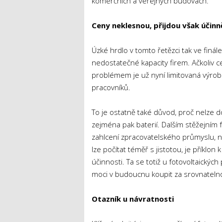
komerčních a veřejných budovách.
Ceny neklesnou, přijdou však účinně
Úzké hrdlo v tomto řetězci tak ve finál
nedostatečné kapacity firem. Ačkoliv ce
problémem je už nyní limitovaná výro
pracovníků.
To je ostatně také důvod, proč nelze
zejména pak baterií. Dalším stěžejním fa
zahlcení zpracovatelského průmyslu, na
lze počítat téměř s jistotou, je příklo
účinnosti. Ta se totiž u fotovoltaický
moci v budoucnu koupit za srovnatelnou
Otazník u návratnosti