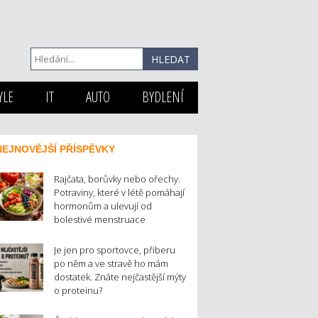
YLE
IT
AUTO
BYDLENÍ
NEJNOVĚJŠÍ PŘÍSPĚVKY
Rajčata, borůvky nebo ořechy.
Potraviny, které v létě pomáhají
hormonům a ulevují od
bolestivé menstruace
Je jen pro sportovce, přiberu
po něm a ve stravě ho mám
dostatek. Znáte nejčastější mýty
o proteinu?