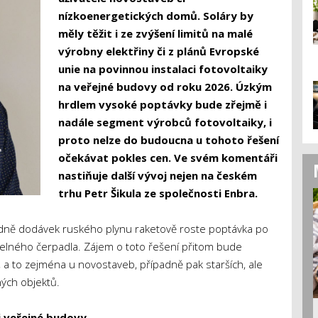
nízkoenergetických domů. Soláry by
měly těžit i ze zvýšení limitů na malé
výrobny elektřiny či z plánů Evropské
unie na povinnou instalaci fotovoltaiky
na veřejné budovy od roku 2026. Úzkým
hrdlem vysoké poptávky bude zřejmě i
nadále segment výrobců fotovoltaiky, i
proto nelze do budoucna u tohoto řešení
očekávat pokles cen. Ve svém komentáři
nastiňuje další vývoj nejen na českém
trhu Petr Šikula ze společnosti Enbra.
hledně dodávek ruského plynu raketově roste poptávka po
pelného čerpadla. Zájem o toto řešení přitom bude
, a to zejména u novostaveb, případně pak starších, ale
ých objektů.
i veřejné budovy