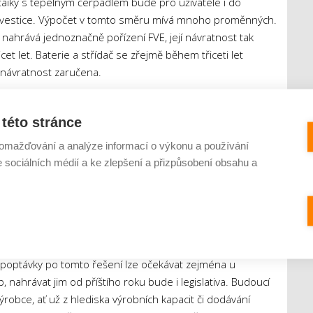
ltaiky s tepelným čerpadlem bude pro uživatele i do
nvestice. Výpočet v tomto směru mívá mnoho proměnných.
 nahrává jednoznačně pořízení FVE, její návratnost tak
icet let. Baterie a střídač se zřejmě během třiceti let
e návratnost zaručena.
 domácnost vyrobenou elektřinu využívat. Pokud využije
této stránce
nomická návratnost FVE je diskutabilní. Ideální je 100
přímo na místě a neposílat ji dále do elektrické sítě. Další
omažďování a analýze informací o výkonu a používání
ací cena celého řešení, pokud uživatel kombinuje
e sociálních médií a ke zlepšení a přizpůsobení obsahu a
í mu návratnost výrazně dotační tituly.
 popularita fotovoltaických systémů v kombinaci
poptávky po tomto řešení lze očekávat zejména u
nahrávat jim od příštího roku bude i legislativa. Budoucí
robce, ať už z hlediska výrobních kapacit či dodávání