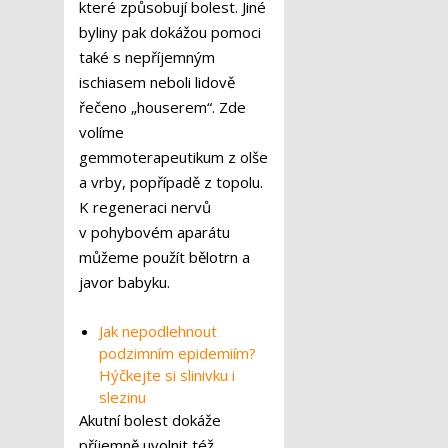
které způsobují bolest. Jiné
byliny pak dokážou pomoci
také s nepříjemným
ischiasem neboli lidově
řečeno „houserem“. Zde
volíme
gemmoterapeutikum z olše
a vrby, popřípadě z topolu.
K regeneraci nervů
v pohybovém aparátu
můžeme použít bělotrn a
javor babyku.
Jak nepodlehnout
podzimním epidemiím?
Hýčkejte si slinivku i
slezinu
Akutní bolest dokáže
příjemně uvolnit též