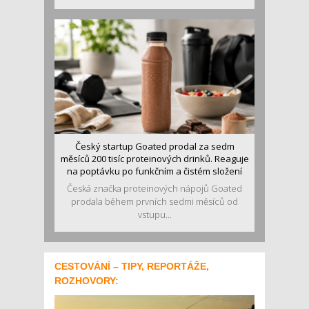
Český startup Goated prodal za sedm
měsíců 200 tisíc proteinových drinků. Reaguje
na poptávku po funkčním a čistém složení
Česká značka proteinových nápojů Goated
prodala během prvních sedmi měsíců od
vstupu...
CESTOVÁNÍ – TIPY, REPORTÁŽE,
ROZHOVORY: