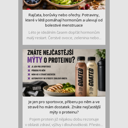
Rajčata, borůvky nebo ořechy. Potraviny,
které v létě pomáhají hormonům a ulevují od
bolestivé menstruace
Léto je ideálním časem dopřát hormonům
malý restart. Čerstvé ovoce, zelenina nebo...
Je jen pro sportovce, přiberu po něm a ve
stravě ho mám dostatek. Znáte nejčastější
mýty o proteinu?
Pojem protein již nějakou dobu rezonuje
v oblasti zdraví, výživy i dlouhověkosti. Přesto...