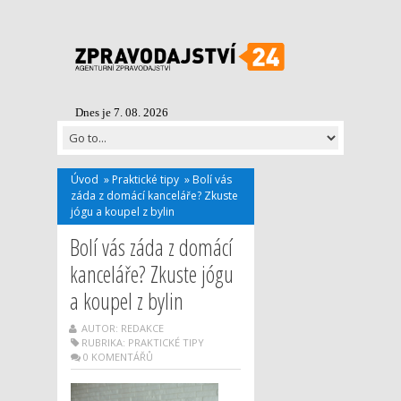
Dnes je 7. 08. 2026
Úvod
»
Praktické tipy
»
Bolí vás
záda z domácí kanceláře? Zkuste
jógu a koupel z bylin
Bolí vás záda z domácí
kanceláře? Zkuste jógu
a koupel z bylin
AUTOR: REDAKCE
RUBRIKA:
PRAKTICKÉ TIPY
0 KOMENTÁŘŮ