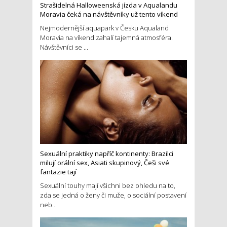
Strašidelná Halloweenská jízda v Aqualandu
Moravia čeká na návštěvníky už tento víkend
Nejmodernější aquapark v Česku Aqualand
Moravia na víkend zahalí tajemná atmosféra.
Návštěvníci se ...
Sexuální praktiky napříč kontinenty: Brazilci
milují orální sex, Asiati skupinový, Češi své
fantazie tají
Sexuální touhy mají všichni bez ohledu na to,
zda se jedná o ženy či muže, o sociální postavení
neb...