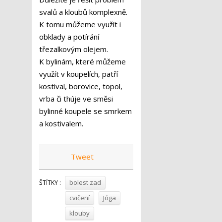
svalů a kloubů komplexně.
K tomu můžeme využít i
obklady a potírání
třezalkovým olejem.
K bylinám, které můžeme
využít v koupelích, patří
kostival, borovice, topol,
vrba či thúje ve směsi
bylinné koupele se smrkem
a kostivalem.
Tweet
bolest zad
ŠTÍTKY :
cvičení
Jóga
klouby