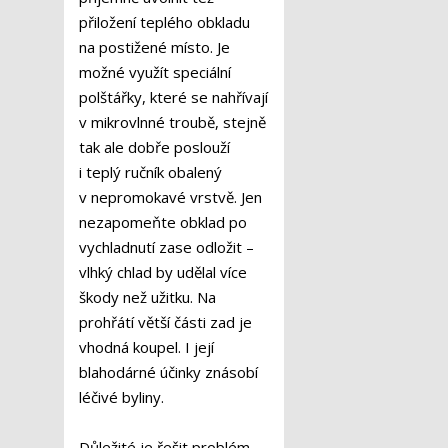
přiložení teplého obkladu
na postižené místo. Je
možné využít speciální
polštářky, které se nahřívají
v mikrovlnné troubě, stejně
tak ale dobře poslouží
i teplý ručník obalený
v nepromokavé vrstvě. Jen
nezapomeňte obklad po
vychladnutí zase odložit –
vlhký chlad by udělal více
škody než užitku. Na
prohřátí větší části zad je
vhodná koupel. I její
blahodárné účinky znásobí
léčivé byliny.
Důležité je řešit problém