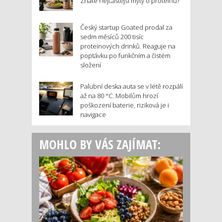
Znáte nejčastější mýty o proteinu?
Český startup Goated prodal za
sedm měsíců 200 tisíc
proteinových drinků. Reaguje na
poptávku po funkčním a čistém
složení
Palubní deska auta se v létě rozpálí
až na 80 °C. Mobilům hrozí
poškození baterie, riziková je i
navigace
MOHLO BY VÁS ZAJÍMAT: