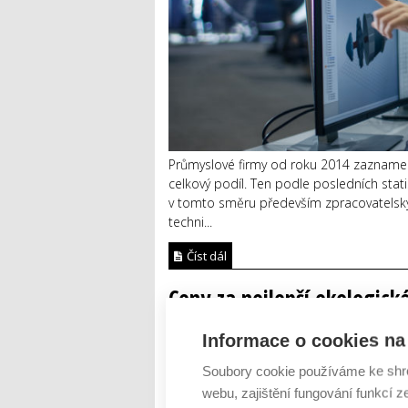
Průmyslové firmy od roku 2014 zaznamená
celkový podíl. Ten podle posledních sta
v tomto směru především zpracovatelský 
techni...
Číst dál
Ceny za nejlepší ekologick
jsou rozdány. Absolutním 
Informace o cookies na 
AUTOR: REDAKCE
RUBRIKA: SOUTĚŽE
0
Soubory cookie používáme ke shr
webu, zajištění fungování funkcí z
Nejlepším ekologickým projektem České 