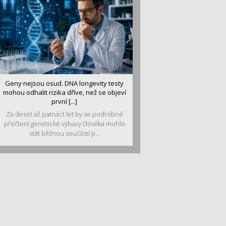
Geny nejsou osud. DNA longevity testy
mohou odhalit rizika dříve, než se objeví
první [...]
Za deset až patnáct let by se podrobné
přečtení genetické výbavy člověka mohlo
stát běžnou součástí p...