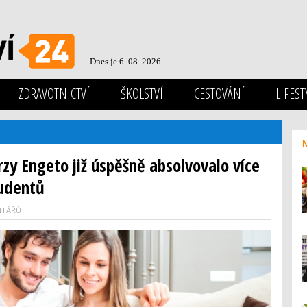
Dnes je 6. 08. 2026
ZDRAVOTNICTVÍ
ŠKOLSTVÍ
CESTOVÁNÍ
LIFEST
rzy Engeto již úspěšně absolvovalo více
tudentů
NTÁŘŮ