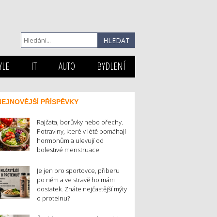
YLE
IT
AUTO
BYDLENÍ
NEJNOVĚJŠÍ PŘÍSPĚVKY
Rajčata, borůvky nebo ořechy.
Potraviny, které v létě pomáhají
hormonům a ulevují od
bolestivé menstruace
Je jen pro sportovce, přiberu
po něm a ve stravě ho mám
dostatek. Znáte nejčastější mýty
o proteinu?