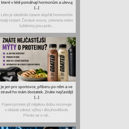
které v létě pomáhají hormonům a ulevuj
[...]
Léto je ideálním časem dopřát hormonům
malý restart. Čerstvé ovoce, zelenina nebo
luštěniny jsou práv...
Je jen pro sportovce, přiberu po něm a ve
stravě ho mám dostatek. Znáte nejčastějš
[...]
Pojem protein již nějakou dobu rezonuje
v oblasti zdraví, výživy i dlouhověkosti.
Přesto se o ně...