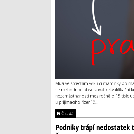
Muži ve středním věku či maminky po mate
se rozhodnou absolvovat rekvalifikační ku
nezaměstnanosti meziročně o 15 tisíc uby
u přijímacího řízení č...
Číst dál
Podniky trápí nedostatek 