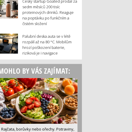
Český startup Goated prodal za
sedm měsíců 200 tisíc
proteinových drinků. Reaguje
na poptávku po funkčním a
čistém složení
Palubní deska auta se v létě
rozpálí až na 80 °C. Mobilům
hrozí poškození baterie,
riziková je i navigace
MOHLO BY VÁS ZAJÍMAT:
Rajčata, borůvky nebo ořechy. Potraviny,