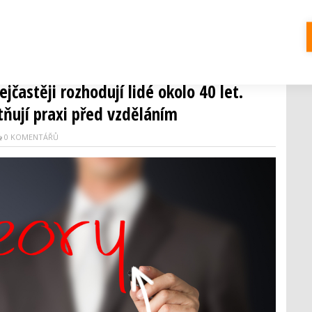
z zachraňující jídlo z českých restaurací. Pomocí chytré
jídlo, které by jinak skončilo v odpadkovém koši. Český
ejčastěji rozhodují lidé okolo 40 let.
tňují praxi před vzděláním
0 KOMENTÁŘŮ