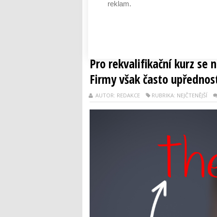
Energy Globe se stal projekt Nesnězeno.c
reklam.
aplikace si mohou lidé koupit neprodané 
formát světové...
Číst dál
Pro rekvalifikační kurz se n
Firmy však často upřednos
AUTOR: REDAKCE
RUBRIKA: NEJČTENĚJŠÍ