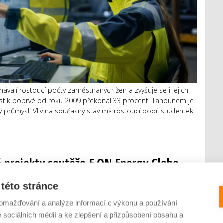
vají rostoucí počty zaměstnaných žen a zvyšuje se i jejich
tistik poprvé od roku 2009 překonal 33 procent. Tahounem je
průmysl. Vliv na současný stav má rostoucí podíl studentek
é projekty soutěže E.ON Energy Globe
vítězem je aplikace Nesnězeno.cz
této stránce
 KOMENTÁŘŮ
omažďování a analýze informací o výkonu a používání
e sociálních médií a ke zlepšení a přizpůsobení obsahu a
republiky a absolutním vítězem 11. ročníku soutěže E.ON