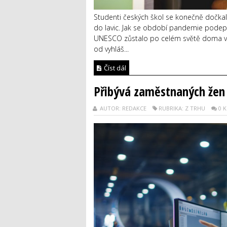
Studenti českých škol se konečně dočkali
do lavic. Jak se období pandemie podeps
UNESCO zůstalo po celém světě doma více 
od vyhláš...
Číst dál
Přibývá zaměstnaných žen
AUTOR: REDAKCE
RUBRIKA: Z TRHU
0 