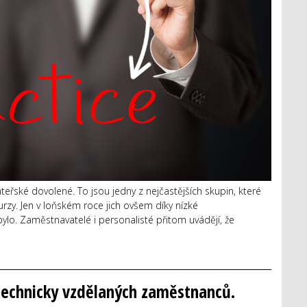
řské dovolené. To jsou jedny z nejčastějších skupin, které
rzy. Jen v loňském roce jich ovšem díky nízké
lo. Zaměstnavatelé i personalisté přitom uvádějí, že
technicky vzdělaných zaměstnanců.