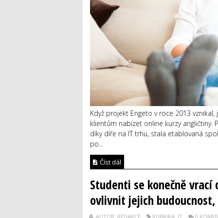
Když projekt Engeto v roce 2013 vznikal,
klientům nabízet online kurzy angličtiny
díky díře na IT trhu, stala etablovaná sp
po...
Číst dál
Studenti se konečně vrací
ovlivnit jejich budoucnost
AUTOR: REDAKCE
RUBRIKA: IT
0 KOME