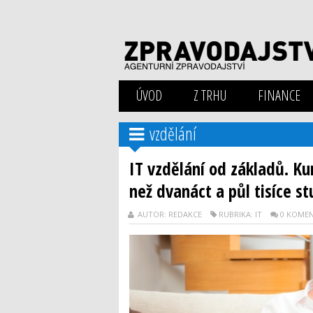
ÚVOD
Z TRHU
FINANCE
vzdělání
IT vzdělání od základů. Ku
než dvanáct a půl tisíce s
AUTOR: REDAKCE
RUBRIKA: IT
0 KOME