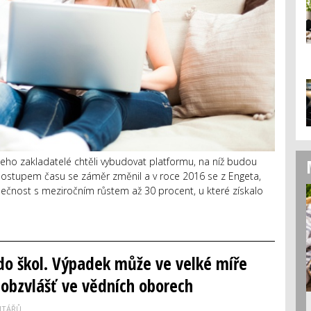
 jeho zakladatelé chtěli vybudovat platformu, na níž budou
. Postupem času se záměr změnil a v roce 2016 se z Engeta,
olečnost s meziročním růstem až 30 procent, u které získalo
 do škol. Výpadek může ve velké míře
, obzvlášť ve vědních oborech
NTÁŘŮ