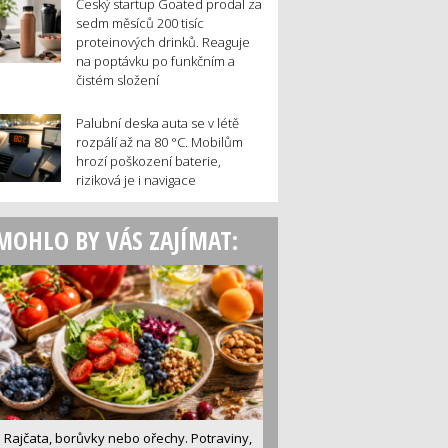
Český startup Goated prodal za
sedm měsíců 200 tisíc
proteinových drinků. Reaguje
na poptávku po funkčním a
čistém složení
Palubní deska auta se v létě
rozpálí až na 80 °C. Mobilům
hrozí poškození baterie,
riziková je i navigace
MOHLO BY VÁS ZAJÍMAT:
Rajčata, borůvky nebo ořechy. Potraviny,