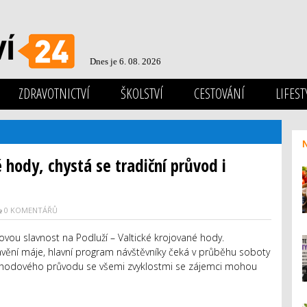
Dnes je 6. 08. 2026
ZDRAVOTNICTVÍ
ŠKOLSTVÍ
CESTOVÁNÍ
LIFEST
 hody, chystá se tradiční průvod i
0 KOMENTÁŘŮ
jovou slavnost na Podluží – Valtické krojované hody.
avění máje, hlavní program návštěvníky čeká v průběhu soboty
ho hodového průvodu se všemi zvyklostmi se zájemci mohou