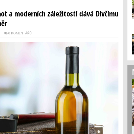
ot a moderních záležitostí dává Dívčímu
měr
Y
0 KOMENTÁŘŮ