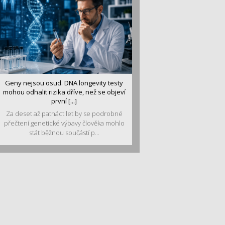
Geny nejsou osud. DNA longevity testy
mohou odhalit rizika dříve, než se objeví
první [...]
Za deset až patnáct let by se podrobné
přečtení genetické výbavy člověka mohlo
stát běžnou součástí p...