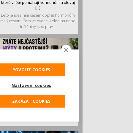
které v létě pomáhají hormonům a ulevuj
[...]
Léto je ideálním časem dopřát hormonům
malý restart. Čerstvé ovoce, zelenina nebo
luštěniny jsou práv...
POVOLIT COOKIES
Nastavení cookies
Je jen pro sportovce, přiberu po něm a ve
stravě ho mám dostatek. Znáte nejčastějš
[...]
ZAKÁZAT COOKIES
Pojem protein již nějakou dobu rezonuje
v oblasti zdraví, výživy i dlouhověkosti.
Přesto se o ně...