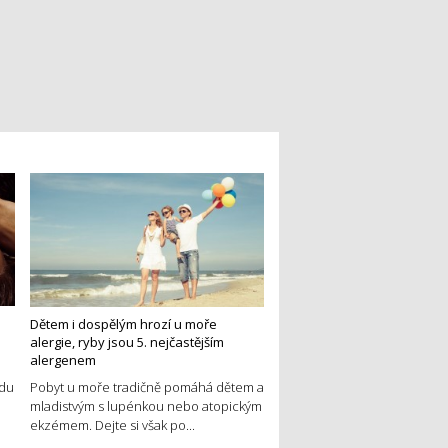
Dětem i dospělým hrozí u moře
alergie, ryby jsou 5. nejčastějším
alergenem
edu
Pobyt u moře tradičně pomáhá dětem a
mladistvým s lupénkou nebo atopickým
ekzémem. Dejte si však po...