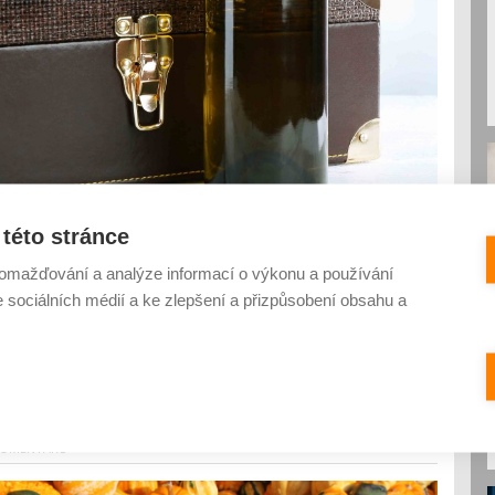
této stránce
du a ve Valticích se chystá další významný den. V sobotu 21.
ínek, spojený s právem děvčat na výzvu k tanci. Celý večer
omažďování a analýze informací o výkonu a používání
i obyvateli Valtic. Ten bude laděný do tématu letošního
e sociálních médií a ke zlepšení a přizpůsobení obsahu a
řila akci Dýňobraní Valtice
KOMENTÁŘŮ