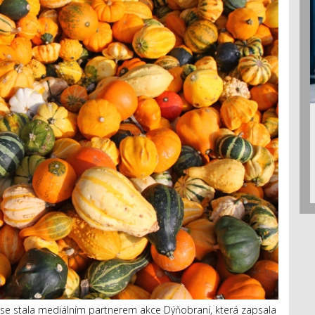
 se stala mediálním partnerem akce Dýňobraní, která zapsala