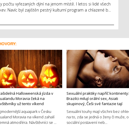
 počtu vyřezaných dýní na jenom místě. I letos si lidé všech
kev. Navíc byl zajištěn pestrý kulturní program a chlazené b...
HOVORY:
rašidelná Halloweenská jízda v
Sexuální praktiky napříč kontinenty:
ualandu Moravia čeká na
Brazilci milují orální sex, Asiati
vštěvníky už tento víkend
skupinový, Češi své fantazie tají
jmodernější aquapark v Česku
Sexuální touhy mají všichni bez ohl
ualand Moravia na víkend zahalí
na to, zda se jedná o ženy či muže, o
jemná atmosféra. Návštěvníci se ...
sociální postavení neb...