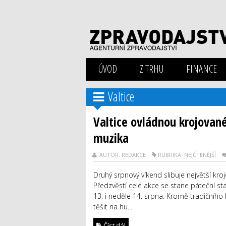
ÚVOD
Z TRHU
FINANCE
Valtice
Valtice ovládnou krojované
muzika
AUTOR: REDAKCE
RUBRIKA: NEJČTENĚJŠÍ
Druhý srpnový víkend slibuje největší kro
Předzvěstí celé akce se stane páteční st
13. i neděle 14. srpna. Kromě tradiční
těšit na hu...
Číst dál