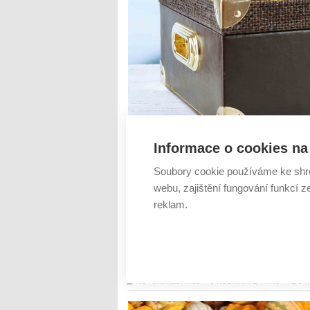
Informace o cookies na 
Neuplyne ani týden od svátku 17. listopa
listopadu se odehraje již tradiční Dívčí v
Soubory cookie používáme ke shr
zahájí úvodní program připravený mladým
webu, zajištění fungování funkcí z
vínk...
reklam.
Číst dál
Agentura Lesensky.cz podpo
AUTOR: REDAKCE
RUBRIKA: Z TRHU
0 