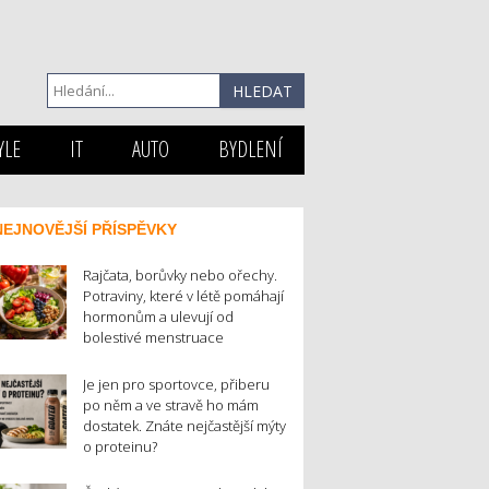
YLE
IT
AUTO
BYDLENÍ
NEJNOVĚJŠÍ PŘÍSPĚVKY
Rajčata, borůvky nebo ořechy.
Potraviny, které v létě pomáhají
hormonům a ulevují od
bolestivé menstruace
Je jen pro sportovce, přiberu
po něm a ve stravě ho mám
dostatek. Znáte nejčastější mýty
o proteinu?