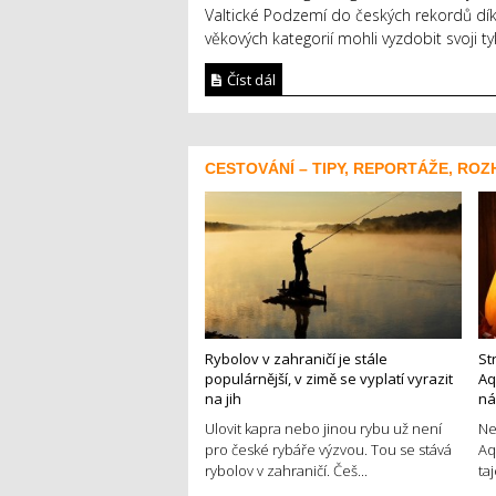
Valtické Podzemí do českých rekordů díky
věkových kategorií mohli vyzdobit svoji ty
Číst dál
CESTOVÁNÍ – TIPY, REPORTÁŽE, ROZ
Rybolov v zahraničí je stále
St
populárnější, v zimě se vyplatí vyrazit
Aq
na jih
ná
Ulovit kapra nebo jinou rybu už není
Ne
pro české rybáře výzvou. Tou se stává
Aq
rybolov v zahraničí. Češ...
ta