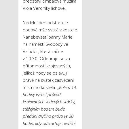
představí cimbálová muzika
Viola Veroniky Jíchové.
Nedělní den odstartuje
hodová mše svatá v kostele
Nanebevzetí panny Marie
na náměstí Svobody ve
Valticích, která začne
v 10:30. Odehraje se za
přítomnosti krojovaných,
jelikož hody se oslavují
právě na svátek zasvěcení
místního kostela. „
Kolem 14.
hodiny vyrazí průvod
krojovaných vedených stárky,
stěžejním bodem bude
předání dívčího práva ve 20
hodin, kdy odstartuje nedělní