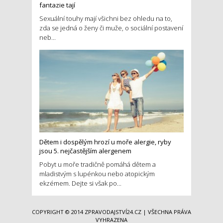
fantazie tají
Sexuální touhy mají všichni bez ohledu na to,
zda se jedná o ženy či muže, o sociální postavení
neb...
Dětem i dospělým hrozí u moře alergie, ryby
jsou 5. nejčastějším alergenem
Pobyt u moře tradičně pomáhá dětem a
mladistvým s lupénkou nebo atopickým
ekzémem. Dejte si však po...
COPYRIGHT © 2014
ZPRAVODAJSTVÍ24.CZ
| VŠECHNA PRÁVA
VYHRAZENA