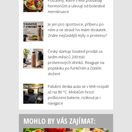
Potraviny, které v létě pomáhají
hormonům a ulevují od bolestivé
menstruace
Je jen pro sportovce, přiberu po
něm a ve stravě ho mám dostatek.
Znáte nejčastější mýty o proteinu?
Český startup Goated prodal za
sedm měsíců 200 tisíc
proteinových drinků. Reaguje na
poptávku po funkčním a čistém
složení
Palubní deska auta se v létě rozpálí
až na 80 °C. Mobilům hrozí
poškození baterie, riziková je i
navigace
MOHLO BY VÁS ZAJÍMAT: