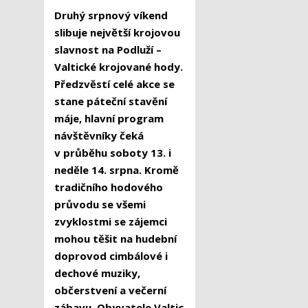
Druhý srpnový víkend
slibuje největší krojovou
slavnost na Podluží –
Valtické krojované hody.
Předzvěstí celé akce se
stane páteční stavění
máje, hlavní program
návštěvníky čeká
v průběhu soboty 13. i
neděle 14. srpna. Kromě
tradičního hodového
průvodu se všemi
zvyklostmi se zájemci
mohou těšit na hudební
doprovod cimbálové i
dechové muziky,
občerstvení a večerní
zábavu. Obyvatele Valtic