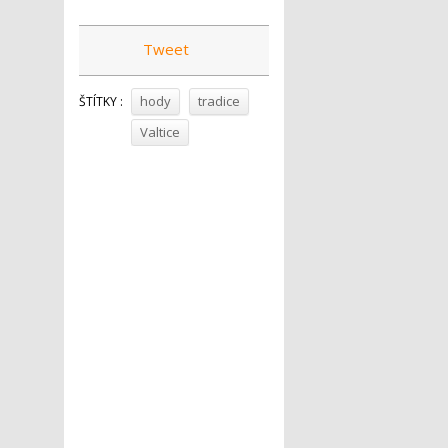
Tweet
hody
tradice
ŠTÍTKY :
Valtice