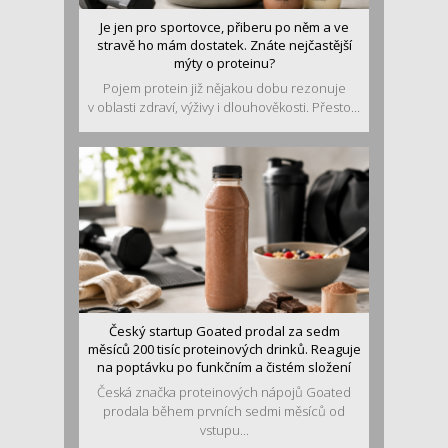
Je jen pro sportovce, přiberu po něm a ve
stravě ho mám dostatek. Znáte nejčastější
mýty o proteinu?
Pojem protein již nějakou dobu rezonuje
v oblasti zdraví, výživy i dlouhověkosti. Přesto...
Český startup Goated prodal za sedm
měsíců 200 tisíc proteinových drinků. Reaguje
na poptávku po funkčním a čistém složení
Česká značka proteinových nápojů Goated
prodala během prvních sedmi měsíců od
vstupu...