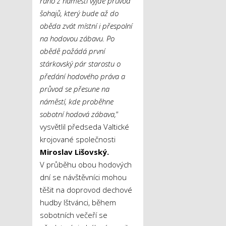
ráno z náměstí vyjde průvod
šohajů, který bude až do
oběda zvát místní i přespolní
na hodovou zábavu. Po
obědě požádá první
stárkovský pár starostu o
předání hodového práva a
průvod se přesune na
náměstí, kde proběhne
sobotní hodová zábava,
“
vysvětlil předseda Valtické
krojované společnosti
Miroslav Lišovský.
V průběhu obou hodových
dní se návštěvníci mohou
těšit na doprovod dechové
hudby Ištvánci, během
sobotních večeří se