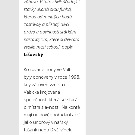
zábava. V tuto chvíli úřadující
stárky ukončí svou funkci,
kterou od minulých hodů
zastávaly a předají dívčí
právo a povinnosti stárkám
nastávajícím, které si děvčata
zvolila mezi sebou,
“ doplnil
Lišovský
.
Krojované hody ve Valticích
byly obnoveny v roce 1998,
kdy zároveň vznikla i
Valtická krojovaná
společnost, která se stará
o místní slavnosti. Na kontě
mají nejnověji pořádání akcí
jako únorový vinařský
fašank nebo Dívčí vínek.