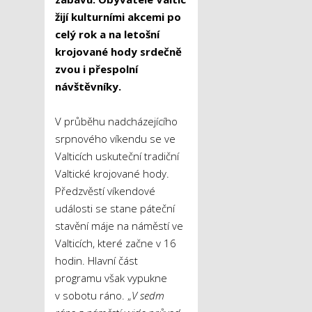
žijí kulturními akcemi po
celý rok a na letošní
krojované hody srdečně
zvou i přespolní
návštěvníky.
V průběhu nadcházejícího
srpnového víkendu se ve
Valticích uskuteční tradiční
Valtické krojované hody.
Předzvěstí víkendové
události se stane páteční
stavění máje na náměstí ve
Valticích, které začne v 16
hodin. Hlavní část
programu však vypukne
v sobotu ráno. „
V sedm