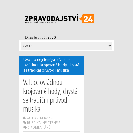
Dnes je 7. 08. 2026
Úvod
»
nejčtenější
»
Valtice
ovládnou krojované hody, chystá
se tradiční průvod i muzika
Valtice ovládnou
krojované hody, chystá
se tradiční průvod i
muzika
AUTOR: REDAKCE
RUBRIKA:
NEJČTENĚJŠÍ
0 KOMENTÁŘŮ