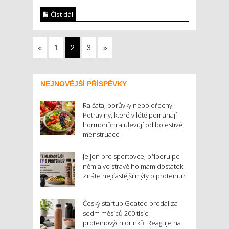
Číst dál
«
1
2
3
»
NEJNOVĚJŠÍ PŘÍSPĚVKY
Rajčata, borůvky nebo ořechy.
Potraviny, které v létě pomáhají
hormonům a ulevují od bolestivé
menstruace
Je jen pro sportovce, přiberu po
něm a ve stravě ho mám dostatek.
Znáte nejčastější mýty o proteinu?
Český startup Goated prodal za
sedm měsíců 200 tisíc
proteinových drinků. Reaguje na