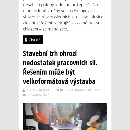
desetiletí pak bylo dosud nejteplejší. Na
dlouhodobé změny se snaží reagovat i
stavebnictví, v posledních letech se tak více
akcentují řešení zajišťující takzvané pasivní
chlazení – zejména zele...
Číst dál
Stavební trh ohrozí
nedostatek pracovních sil.
Řešením může být
velkoformátová výstavba
AUTOR: REDAKCE
RUBRIKA: PRAKTICKÉ TIPY
0 KOMENTÁŘŮ