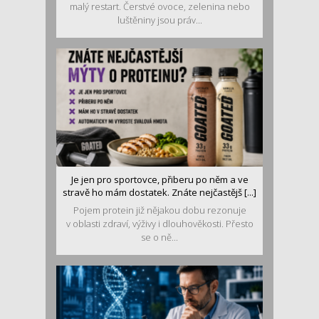
malý restart. Čerstvé ovoce, zelenina nebo
luštěniny jsou práv...
Je jen pro sportovce, přiberu po něm a ve
stravě ho mám dostatek. Znáte nejčastějš [...]
Pojem protein již nějakou dobu rezonuje
v oblasti zdraví, výživy i dlouhověkosti. Přesto
se o ně...