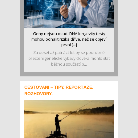
Geny nejsou osud. DNA longevity testy
mohou odhalit rizika dříve, než se objeví
první [...]
Za deset až patnáct let by se podrobné
přečtení genetické výbavy člověka mohlo stát
běžnou součástí p...
CESTOVÁNÍ – TIPY, REPORTÁŽE,
ROZHOVORY: