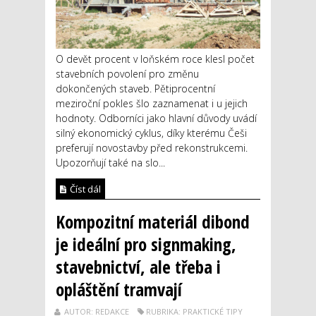
O devět procent v loňském roce klesl počet
stavebních povolení pro změnu
dokončených staveb. Pětiprocentní
meziroční pokles šlo zaznamenat i u jejich
hodnoty. Odborníci jako hlavní důvody uvádí
silný ekonomický cyklus, díky kterému Češi
preferují novostavby před rekonstrukcemi.
Upozorňují také na slo...
Číst dál
Kompozitní materiál dibond
je ideální pro signmaking,
stavebnictví, ale třeba i
opláštění tramvají
AUTOR: REDAKCE
RUBRIKA: PRAKTICKÉ TIPY