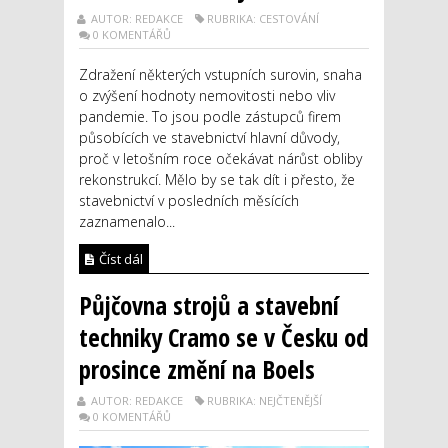
AUTOR: REDAKCE
RUBRIKA: CESTOVÁNÍ
0 KOMENTÁŘŮ
Zdražení některých vstupních surovin, snaha
o zvýšení hodnoty nemovitosti nebo vliv
pandemie. To jsou podle zástupců firem
působících ve stavebnictví hlavní důvody,
proč v letošním roce očekávat nárůst obliby
rekonstrukcí. Mělo by se tak dít i přesto, že
stavebnictví v posledních měsících
zaznamenalo...
Číst dál
Půjčovna strojů a stavební
techniky Cramo se v Česku od
prosince změní na Boels
AUTOR: REDAKCE
RUBRIKA: NEJČTENĚJŠÍ
0 KOMENTÁŘŮ