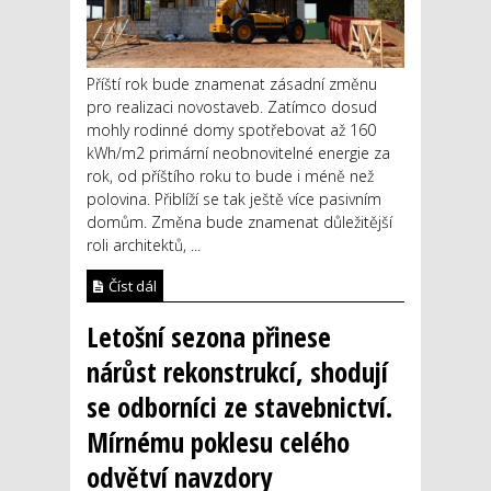
Příští rok bude znamenat zásadní změnu
pro realizaci novostaveb. Zatímco dosud
mohly rodinné domy spotřebovat až 160
kWh/m2 primární neobnovitelné energie za
rok, od příštího roku to bude i méně než
polovina. Přiblíží se tak ještě více pasivním
domům. Změna bude znamenat důležitější
roli architektů, ...
Číst dál
Letošní sezona přinese
nárůst rekonstrukcí, shodují
se odborníci ze stavebnictví.
Mírnému poklesu celého
odvětví navzdory