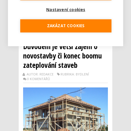
uvádí, že i stavební práce ...
Nastavení cookies
Číst dál
Počet stavebních povolení
ZAKÁZAT COOKIES
pro rekonstrukce loni klesl.
Důvodem je větší zájem o
novostavby či konec boomu
zateplování staveb
AUTOR: REDAKCE
RUBRIKA: BYDLENÍ
0 KOMENTÁŘŮ