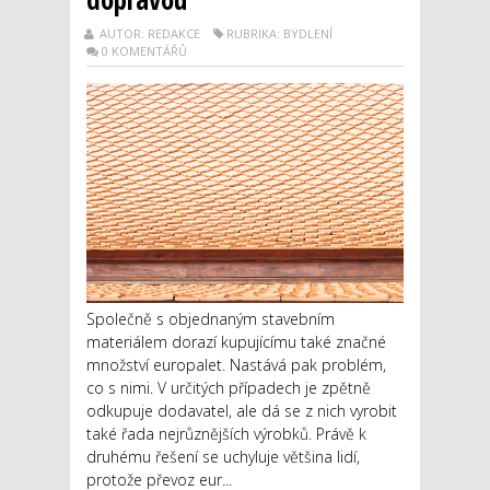
AUTOR: REDAKCE
RUBRIKA: BYDLENÍ
0 KOMENTÁŘŮ
Společně s objednaným stavebním
materiálem dorazí kupujícímu také značné
množství europalet. Nastává pak problém,
co s nimi. V určitých případech je zpětně
odkupuje dodavatel, ale dá se z nich vyrobit
také řada nejrůznějších výrobků. Právě k
druhému řešení se uchyluje většina lidí,
protože převoz eur...