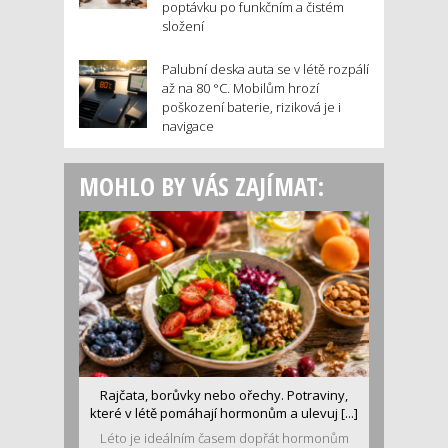
poptávku po funkčním a čistém
složení
Palubní deska auta se v létě rozpálí
až na 80 °C. Mobilům hrozí
poškození baterie, riziková je i
navigace
MOHLO BY VÁS ZAJÍMAT:
Rajčata, borůvky nebo ořechy. Potraviny,
které v létě pomáhají hormonům a ulevuj [...]
Léto je ideálním časem dopřát hormonům