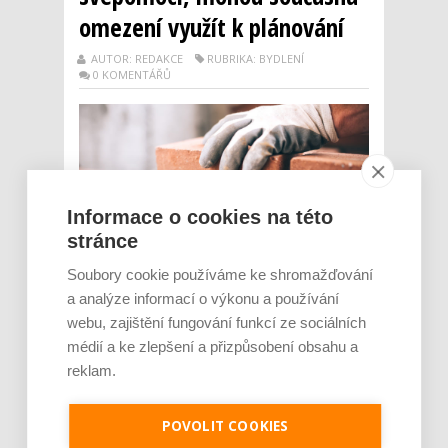
omezení využít k plánování
AUTOR: REDAKCE
RUBRIKA: BYDLENÍ
0 KOMENTÁŘŮ
Informace o cookies na této
stránce
Soubory cookie používáme ke shromažďování
a analýze informací o výkonu a používání
Bezpečností opatření související
webu, zajištění fungování funkcí ze sociálních
s koronavirem v Česku se některých oborů
médií a ke zlepšení a přizpůsobení obsahu a
dotýkají zatím jen okrajově. Jedním z
reklam.
takových případů je i stavební sektor.
Společnost Xella, producent stavebních
materiálů Ytong, Multipor a Silka, vyrábí
POVOLIT COOKIES
v plném rozsahu. Developerská firma Kaláb