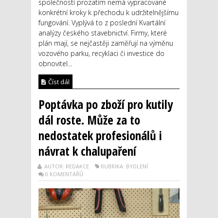
společností prozatím nemá vypracované
konkrétní kroky k přechodu k udržitelnějšímu
fungování. Vyplývá to z poslední Kvartální
analýzy českého stavebnictví. Firmy, které
plán mají, se nejčastěji zaměřují na výměnu
vozového parku, recyklaci či investice do
obnovitel...
Číst dál
Poptávka po zboží pro kutily
dál roste. Může za to
nedostatek profesionálů i
návrat k chalupaření
AUTOR: REDAKCE
RUBRIKA: BYDLENÍ
0 KOMENTÁŘŮ