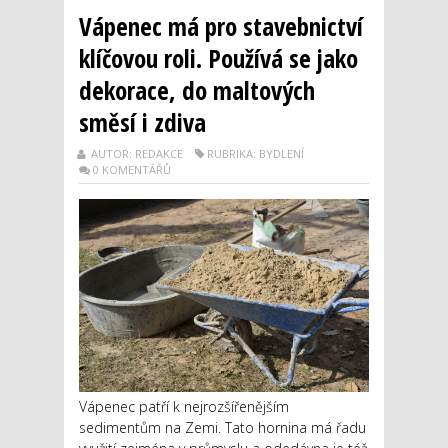
Vápenec má pro stavebnictví
klíčovou roli. Používá se jako
dekorace, do maltových
směsí i zdiva
AUTOR: REDAKCE
RUBRIKA: BYDLENÍ
0 KOMENTÁŘŮ
Vápenec patří k nejrozšířenějším
sedimentům na Zemi. Tato hornina má řadu