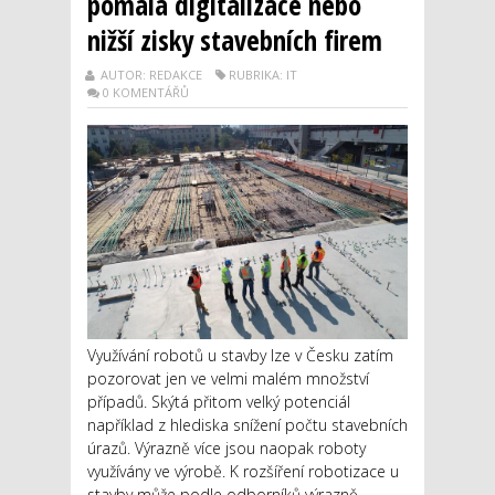
pomalá digitalizace nebo
nižší zisky stavebních firem
AUTOR: REDAKCE
RUBRIKA: IT
0 KOMENTÁŘŮ
Využívání robotů u stavby lze v Česku zatím
pozorovat jen ve velmi malém množství
případů. Skýtá přitom velký potenciál
například z hlediska snížení počtu stavebních
úrazů. Výrazně více jsou naopak roboty
využívány ve výrobě. K rozšíření robotizace u
stavby může podle odborníků výrazně