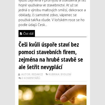
využití zejména v průmyslu a odedávna je též
hojně využívána ve stavebnictví. Ať už se
jedná o výrobu maltových směsí, dekorace a
obklady, či samotné zdivo, vápenec se
používá takřka všude. V loňském roce se ho
podle údajů Česk...
Číst dál
Češi kvůli úspoře staví bez
pomoci stavebních firem,
zejména na hrubé stavbě se
ale šetřit nevyplácí
AUTOR: REDAKCE
RUBRIKA: BYDLENÍ
0 KOMENTÁŘŮ