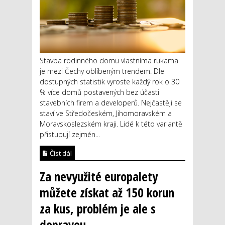
Stavba rodinného domu vlastníma rukama
je mezi Čechy oblíbeným trendem. Dle
dostupných statistik vyroste každý rok o 30
% více domů postavených bez účasti
stavebních firem a developerů. Nejčastěji se
staví ve Středočeském, Jihomoravském a
Moravskoslezském kraji. Lidé k této variantě
přistupují zejmén...
Číst dál
Za nevyužité europalety
můžete získat až 150 korun
za kus, problém je ale s
dopravou