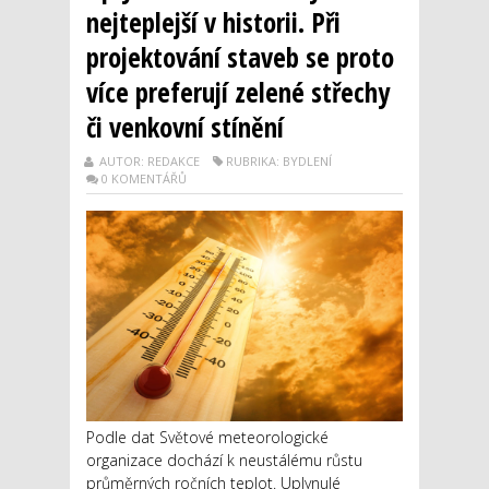
nejteplejší v historii. Při
projektování staveb se proto
více preferují zelené střechy
či venkovní stínění
AUTOR: REDAKCE
RUBRIKA: BYDLENÍ
0 KOMENTÁŘŮ
Podle dat Světové meteorologické
organizace dochází k neustálému růstu
průměrných ročních teplot. Uplynulé