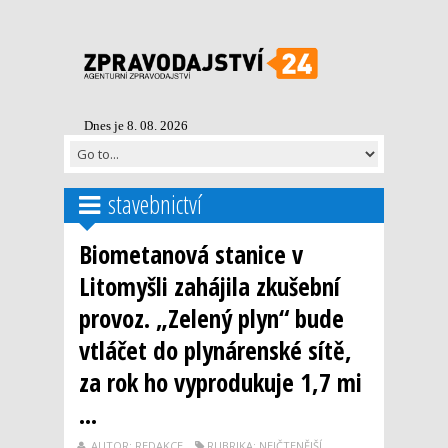
Dnes je 8. 08. 2026
stavebnictví
Biometanová stanice v
Litomyšli zahájila zkušební
provoz. „Zelený plyn“ bude
vtláčet do plynárenské sítě,
za rok ho vyprodukuje 1,7 mi
...
AUTOR: REDAKCE
RUBRIKA: NEJČTENĚJŠÍ