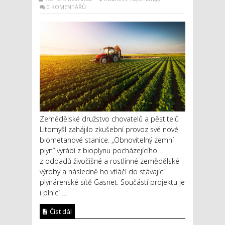
0 KOMENTÁŘŮ
Zemědělské družstvo chovatelů a pěstitelů
Litomyšl zahájilo zkušební provoz své nové
biometanové stanice. „Obnovitelný zemní
plyn“ vyrábí z bioplynu pocházejícího
z odpadů živočišné a rostlinné zemědělské
výroby a následně ho vtláčí do stávající
plynárenské sítě Gasnet. Součástí projektu je
i plnicí ...
Číst dál