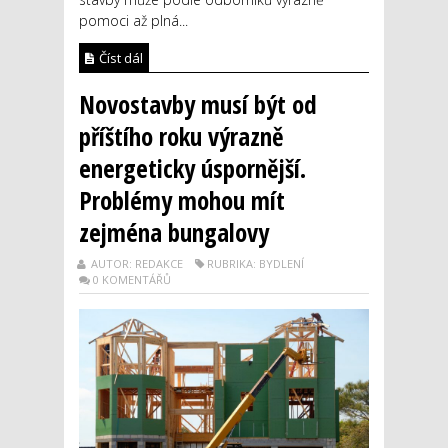
pomoci až plná...
Číst dál
Novostavby musí být od
příštího roku výrazně
energeticky úspornější.
Problémy mohou mít
zejména bungalovy
AUTOR: REDAKCE
RUBRIKA: BYDLENÍ
0 KOMENTÁŘŮ