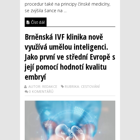
procedur také na principy čínské medicíny,
se zvýšila šance na ...
Číst dál
Brněnská IVF klinika nově
využívá umělou inteligenci.
Jako první ve střední Evropě s
její pomocí hodnotí kvalitu
embryí
AUTOR: REDAKCE
RUBRIKA: CESTOVÁNÍ
0 KOMENTÁŘŮ