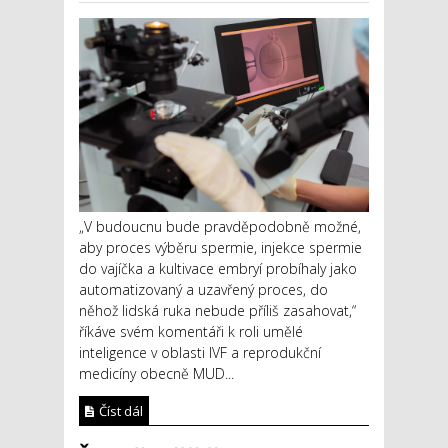
„V budoucnu bude pravděpodobně možné,
aby proces výběru spermie, injekce spermie
do vajíčka a kultivace embryí probíhaly jako
automatizovaný a uzavřený proces, do
něhož lidská ruka nebude příliš zasahovat,“
říkáve svém komentáři k roli umělé
inteligence v oblasti IVF a reprodukční
medicíny obecně MUD...
Číst dál