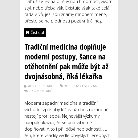
– ať už se jedná o tělesnou hmotnost, životní
styl, nebo třeba věk. Existuje však také celá
řada vlivů, jež jsou známy mnohem méně,
přesto se na plodnosti pozitivně či neg...
Číst dál
Tradiční medicína doplňuje
moderní postupy, šance na
otěhotnění pak může být až
dvojnásobná, říká lékařka
AUTOR: REDAKCE
RUBRIKA: CESTOVÁNÍ
0 KOMENTÁŘŮ
Moderní západní medicína a tradiční
východní způsoby léčby už dnes rozhodně
nestojí proti sobě. Nejnovější výzkumy
naopak ukazují, že se umí výborně
doplňovat. A to i při léčbě neplodnosti. „U
žen, které vsadily vedle obvyklých léčebných