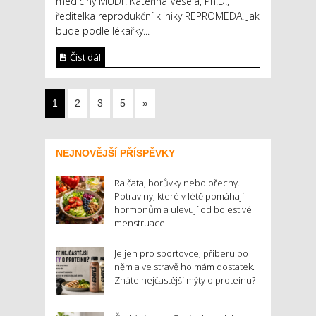
medicíny MUDr. Kateřina Veselá, Ph.D.,
ředitelka reprodukční kliniky REPROMEDA. Jak
bude podle lékařky...
Číst dál
1
2
3
5
»
NEJNOVĚJŠÍ PŘÍSPĚVKY
Rajčata, borůvky nebo ořechy.
Potraviny, které v létě pomáhají
hormonům a ulevují od bolestivé
menstruace
Je jen pro sportovce, přiberu po
něm a ve stravě ho mám dostatek.
Znáte nejčastější mýty o proteinu?