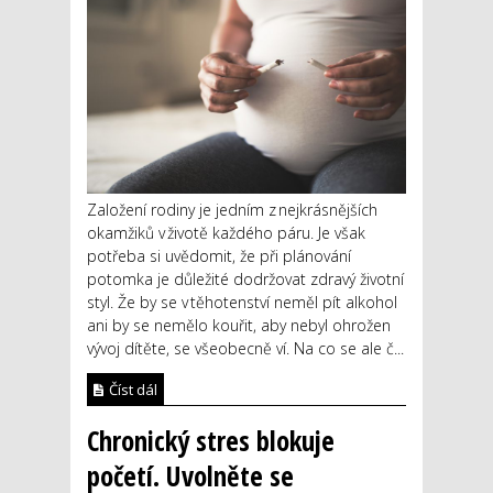
Založení rodiny je jedním z nejkrásnějších
okamžiků v životě každého páru. Je však
potřeba si uvědomit, že při plánování
potomka je důležité dodržovat zdravý životní
styl. Že by se v těhotenství neměl pít alkohol
ani by se nemělo kouřit, aby nebyl ohrožen
vývoj dítěte, se všeobecně ví. Na co se ale č...
Číst dál
Chronický stres blokuje
početí. Uvolněte se