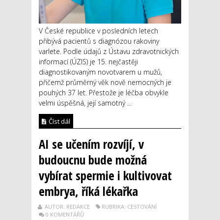
V České republice v posledních letech
přibývá pacientů s diagnózou rakoviny
varlete. Podle údajů z Ústavu zdravotnických
informací (ÚZIS) je 15. nejčastěji
diagnostikovaným novotvarem u mužů,
přičemž průměrný věk nově nemocných je
pouhých 37 let. Přestože je léčba obvykle
velmi úspěšná, její samotný ...
Číst dál
AI se učením rozvíjí, v
budoucnu bude možná
vybírat spermie i kultivovat
embrya, říká lékařka
AUTOR: REDAKCE
RUBRIKA: CESTOVÁNÍ
0 KOMENTÁŘŮ