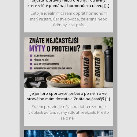
Rajčata, borůvky nebo ořechy. Potraviny,
které v létě pomáhají hormonům a ulevuj [...]
Léto je ideálním časem dopřát hormonům
malý restart. Čerstvé ovoce, zelenina nebo
luštěniny jsou práv...
Je jen pro sportovce, přiberu po něm a ve
stravě ho mám dostatek. Znáte nejčastějš [...]
Pojem protein již nějakou dobu rezonuje
v oblasti zdraví, výživy i dlouhověkosti. Přesto
se o ně...