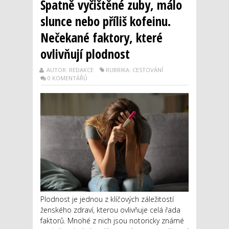
Špatně vyčištěné zuby, málo
slunce nebo příliš kofeinu.
Nečekané faktory, které
ovlivňují plodnost
AUTOR: REDAKCE
RUBRIKA: CESTOVÁNÍ
0 KOMENTÁŘŮ
Plodnost je jednou z klíčových záležitostí
ženského zdraví, kterou ovlivňuje celá řada
faktorů. Mnohé z nich jsou notoricky známé