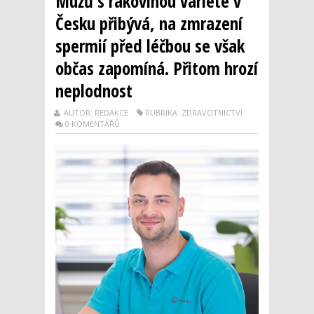
Mužů s rakovinou varlete v
Česku přibývá, na zmrazení
spermií před léčbou se však
občas zapomíná. Přitom hrozí
neplodnost
AUTOR: REDAKCE
RUBRIKA: ZDRAVOTNICTVÍ
0 KOMENTÁŘŮ