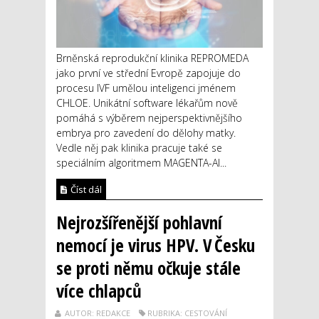
Brněnská reprodukční klinika REPROMEDA
jako první ve střední Evropě zapojuje do
procesu IVF umělou inteligenci jménem
CHLOE. Unikátní software lékařům nově
pomáhá s výběrem nejperspektivnějšího
embrya pro zavedení do dělohy matky.
Vedle něj pak klinika pracuje také se
speciálním algoritmem MAGENTA-AI...
Číst dál
Nejrozšířenější pohlavní
nemocí je virus HPV. V Česku
se proti němu očkuje stále
více chlapců
AUTOR: REDAKCE
RUBRIKA: CESTOVÁNÍ