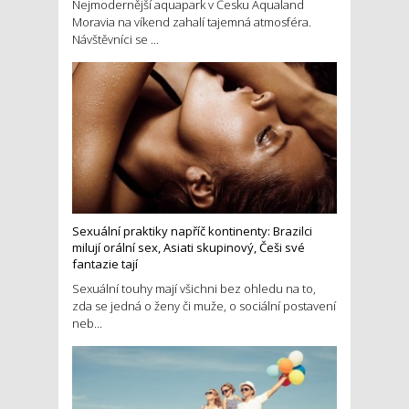
Nejmodernější aquapark v Česku Aqualand
Moravia na víkend zahalí tajemná atmosféra.
Návštěvníci se ...
Sexuální praktiky napříč kontinenty: Brazilci
milují orální sex, Asiati skupinový, Češi své
fantazie tají
Sexuální touhy mají všichni bez ohledu na to,
zda se jedná o ženy či muže, o sociální postavení
neb...