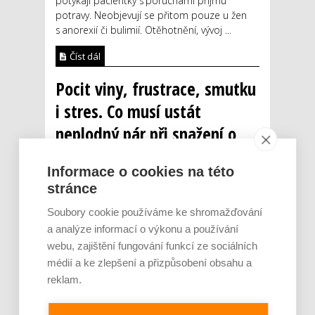
potýkají pacientky s poruchami příjmu
potravy. Neobjevují se přitom pouze u žen
s anorexií či bulimií. Otěhotnění, vývoj ...
Číst dál
Pocit viny, frustrace, smutku
i stres. Co musí ustát
neplodný pár při snažení o
dítě?
Informace o cookies na této
AUTOR: REDAKCE
RUBRIKA: ZDRAVOTNICTVÍ
stránce
0 KOMENTÁŘŮ
Soubory cookie používáme ke shromažďování
a analýze informací o výkonu a používání
webu, zajištění fungování funkcí ze sociálních
médií a ke zlepšení a přizpůsobení obsahu a
reklam.