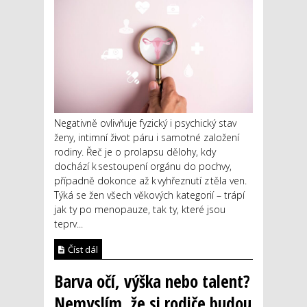
Negativně ovlivňuje fyzický i psychický stav
ženy, intimní život páru i samotné založení
rodiny. Řeč je o prolapsu dělohy, kdy
dochází k sestoupení orgánu do pochvy,
případně dokonce až k vyhřeznutí z těla ven.
Týká se žen všech věkových kategorií – trápí
jak ty po menopauze, tak ty, které jsou
teprv...
Číst dál
Barva očí, výška nebo talent?
Nemyslím, že si rodiče budou