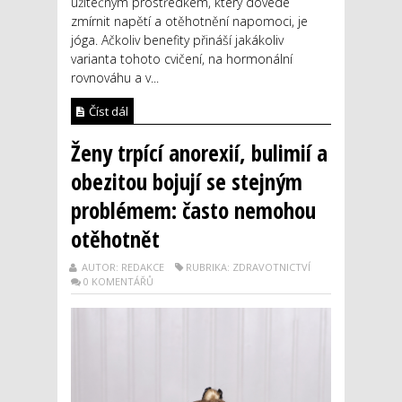
užitečným prostředkem, který dovede
zmírnit napětí a otěhotnění napomoci, je
jóga. Ačkoliv benefity přináší jakákoliv
varianta tohoto cvičení, na hormonální
rovnováhu a v...
Číst dál
Ženy trpící anorexií, bulimií a
obezitou bojují se stejným
problémem: často nemohou
otěhotnět
AUTOR: REDAKCE
RUBRIKA: ZDRAVOTNICTVÍ
0 KOMENTÁŘŮ