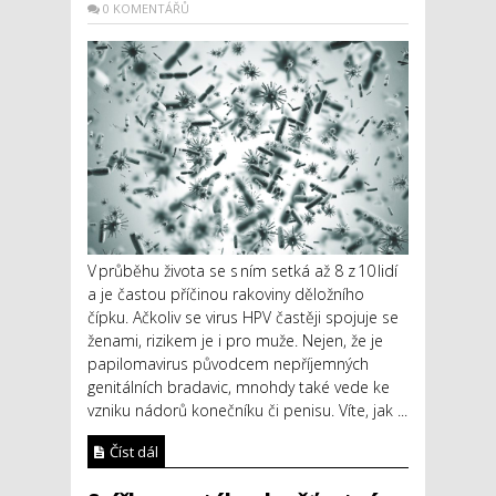
0 KOMENTÁŘŮ
V průběhu života se s ním setká až 8 z 10 lidí
a je častou příčinou rakoviny děložního
čípku. Ačkoliv se virus HPV častěji spojuje se
ženami, rizikem je i pro muže. Nejen, že je
papilomavirus původcem nepříjemných
genitálních bradavic, mnohdy také vede ke
vzniku nádorů konečníku či penisu. Víte, jak ...
Číst dál