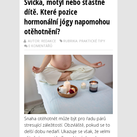
Svíčka, motýl nebo šťastné
dítě. Které pozice
hormonální jógy napomohou
otěhotnění?
AUTOR: REDAKCE
RUBRIKA: PRAKTICKÉ TIPY
0 KOMENTÁŘŮ
Snaha otěhotnět může být pro řadu párů
stresující záležitostí. Obzvláště, pokud se to
delší dobu nedaří. Ukazuje se však, že velmi