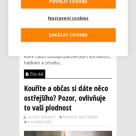
POVOLIT COOKIES
Když ve společném životě páru dojde
Nastavení cookies
k rozhodnutí založit rodinu, obvykle je to
slavnostní okamžik plný vzrušení a
ZAKÁZAT COOKIES
nadšeného očekávání. Avšak ne vždy to jde
podle plánu. První měsíce optimistického
snažení postupně vystřídá nervozita a stres,
které často ustoupí partnerským konfliktům,
hádkám a smutku...
Číst dál
Kouříte a občas si dáte něco
ostřejšího? Pozor, ovlivňuje
to vaši plodnost
AUTOR: REDAKCE
RUBRIKA: NEJČTENĚJŠÍ
0 KOMENTÁŘŮ