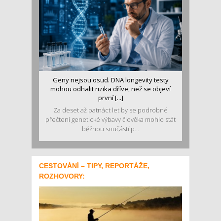
Geny nejsou osud. DNA longevity testy
mohou odhalit rizika dříve, než se objeví
první [...]
Za deset až patnáct let by se podrobné
přečtení genetické výbavy člověka mohlo stát
běžnou součástí p...
CESTOVÁNÍ – TIPY, REPORTÁŽE,
ROZHOVORY: