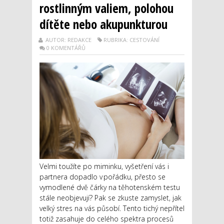
rostlinným valiem, polohou
dítěte nebo akupunkturou
AUTOR: REDAKCE
RUBRIKA: CESTOVÁNÍ
0 KOMENTÁŘŮ
Velmi toužíte po miminku, vyšetření vás i
partnera dopadlo v pořádku, přesto se
vymodlené dvě čárky na těhotenském testu
stále neobjevují? Pak se zkuste zamyslet, jak
velký stres na vás působí. Tento tichý nepřítel
totiž zasahuje do celého spektra procesů