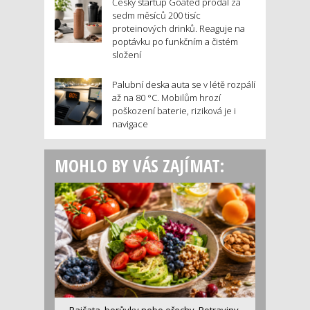
Český startup Goated prodal za
sedm měsíců 200 tisíc
proteinových drinků. Reaguje na
poptávku po funkčním a čistém
složení
Palubní deska auta se v létě rozpálí
až na 80 °C. Mobilům hrozí
poškození baterie, riziková je i
navigace
MOHLO BY VÁS ZAJÍMAT: