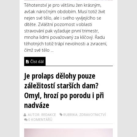
Těhotenství je pro většinu žen krásným,
avšak náročným obdobím. Musí totiž živit
nejen své tělo, ale i svého vyvíjejícího se
dítěte. Zvláštní pozornost v oblasti
stravování pak vyžaduje první trimestr,
mnoha lidmi považovaný za klíčový. Řadu
těhotných totiž trápí nevolnosti a zvracení,
čímž své tělo ...
Číst dál
Je prolaps dělohy pouze
záležitostí starších dam?
Omyl, hrozí po porodu i při
nadváze
AUTOR: REDAKCE
RUBRIKA: ZDRAVOTNICTVÍ
0 KOMENTÁŘŮ