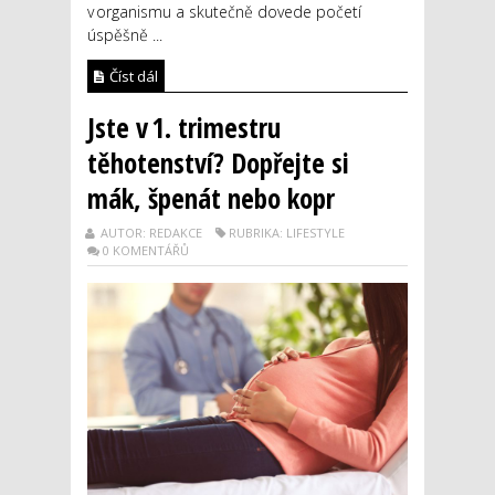
v organismu a skutečně dovede početí
úspěšně ...
Číst dál
Jste v 1. trimestru
těhotenství? Dopřejte si
mák, špenát nebo kopr
AUTOR: REDAKCE
RUBRIKA: LIFESTYLE
0 KOMENTÁŘŮ