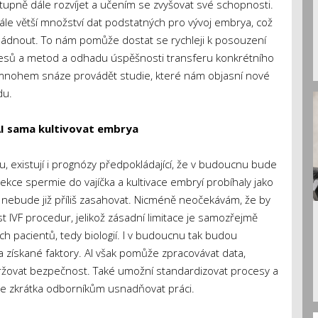
upně dále rozvíjet a učením se zvyšovat své schopnosti.
le větší množství dat podstatných pro vývoj embrya, což
ádnout. To nám pomůže dostat se rychleji k posouzení
cesů a metod a odhadu úspěšnosti transferu konkrétního
nohem snáze provádět studie, které nám objasní nové
du.
 AI sama kultivovat embrya
u, existují i prognózy předpokládající, že v budoucnu bude
kce spermie do vajíčka a kultivace embryí probíhaly jako
 nebude již příliš zasahovat. Nicméně neočekávám, že by
t IVF procedur, jelikož zásadní limitace je samozřejmě
pacientů, tedy biologií. I v budoucnu tak budou
 získané faktory. AI však pomůže zpracovávat data,
držovat bezpečnost. Také umožní standardizovat procesy a
ude zkrátka odborníkům usnadňovat práci.