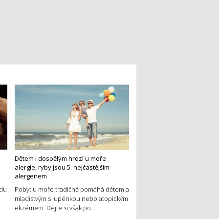
Dětem i dospělým hrozí u moře
alergie, ryby jsou 5. nejčastějším
alergenem
edu
Pobyt u moře tradičně pomáhá dětem a
mladistvým s lupénkou nebo atopickým
ekzémem. Dejte si však po...