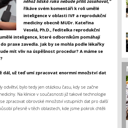
něhož lidská ruka nebude příliš zasahovat,“
říkáve svém komentáři k roli umělé
inteligence v oblasti IVF a reprodukční
medicíny obecně MUDr. Kateřina
Veselá, Ph.D., ředitelka reprodukční
 umělé inteligence, které odborníkům pomáhají
do praxe zavedla. Jak by se mohla podle lékařky
 bude mít vliv na úspěšnost procedur? A máme se
t?
 dál, už teď umí zpracovat enormní množství dat
y odvětví, bylo tedy jen otázkou času, kdy se začne
edicíny. Na klinice v současnosti již takové technologie
se zpracovat obrovské množství vstupních dat pro další
působí přesně v těch oblastech, kde jsme pokrok chtěli