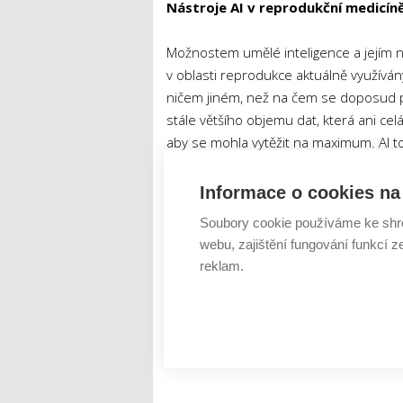
Nástroje AI v reprodukční medicí
Možnostem umělé inteligence a jejím 
v oblasti reprodukce aktuálně využívány
ničem jiném, než na čem se doposud po
stále většího objemu dat, která ani cel
aby se mohla vytěžit na maximum. AI to
vstupy i výstupy ze systémů koriguje, k
jedním z velmi užitečných nástrojů, n
Informace o cookies na 
navzdory názoru odborníka a stál za 
Soubory cookie používáme ke shr
webu, zajištění fungování funkcí z
reklam.
Tweet
IVF
kultivace embrya
nást
ŠTÍTKY :