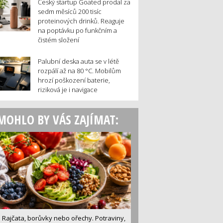
Český startup Goated prodal za
sedm měsíců 200 tisíc
proteinových drinků. Reaguje
na poptávku po funkčním a
čistém složení
Palubní deska auta se v létě
rozpálí až na 80 °C. Mobilům
hrozí poškození baterie,
riziková je i navigace
MOHLO BY VÁS ZAJÍMAT:
Rajčata, borůvky nebo ořechy. Potraviny,