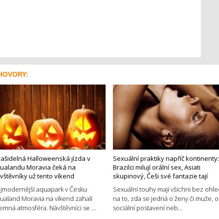
HOVORY:
rašidelná Halloweenská jízda v
Sexuální praktiky napříč kontinenty:
ualandu Moravia čeká na
Brazilci milují orální sex, Asiati
vštěvníky už tento víkend
skupinový, Češi své fantazie tají
jmodernější aquapark v Česku
Sexuální touhy mají všichni bez ohl
ualand Moravia na víkend zahalí
na to, zda se jedná o ženy či muže, o
jemná atmosféra. Návštěvníci se ...
sociální postavení neb...