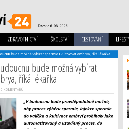
Dnes je 6. 08. 2026
ZDRAVOTNICTVÍ
ŠKOLSTVÍ
CESTOVÁNÍ
LIFEST
udoucnu bude možná vybírat spermie i kultivovat embrya, říká lékařka
v budoucnu bude možná vybírat
brya, říká lékařka
0 KOMENTÁŘŮ
„V budoucnu bude pravděpodobně možné,
aby proces výběru spermie, injekce spermie
do vajíčka a kultivace embryí probíhaly jako
automatizovaný a uzavřený proces, do