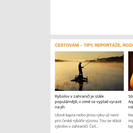
CESTOVÁNÍ – TIPY, REPORTÁŽE, ROZ
Rybolov v zahraničí je stále
St
populárnější, v zimě se vyplatí vyrazit
Aq
na jih
ná
Ulovit kapra nebo jinou rybu už není
Ne
pro české rybáře výzvou. Tou se stává
Aq
rybolov v zahraničí. Češ...
ta