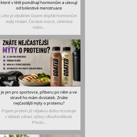
které v létě pomáhají hormonům a ulevují
od bolestivé menstruace
Léto je ideálním časem dopřát hormonům
malý restart. Čerstvé ovoce, zelenina
nebo...
Je jen pro sportovce, přiberu po něm a ve
stravě ho mám dostatek. Znáte
nejčastější mýty o proteinu?
Pojem protein již nějakou dobu rezonuje
v oblasti zdraví, výživy i dlouhověkosti.
Přesto...