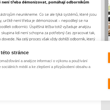
ně není třeba démonizovat, pomáhají odborníkům
nástrojům neunikneme. Co se ale týká systémů, které jsou
, určitě není třeba je démonizovat – nepodílejí se na
díleli odborníci. Úspěšná léčba totiž vyžaduje analýzu
á skupina lidí není schopna za potřebný čas zpracovat tak,
 dovede. Na celý proces však vždy dohlíží odborník, který
ontroluje a dále s nimi pracuje. Umělá inteligence je tedy
ení to autonomní robot, který by se samostatně rozhodoval
této stránce
celým procesem od začátku do konce.
omažďování a analýze informací o výkonu a používání
e sociálních médií a ke zlepšení a přizpůsobení obsahu a
roje AI
reprodukční medicína
Repromeda