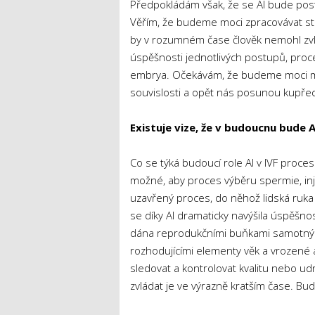
Předpokládám však, že se AI bude post
Věřím, že budeme moci zpracovávat stá
by v rozumném čase člověk nemohl zvl
úspěšnosti jednotlivých postupů, pro
embrya. Očekávám, že budeme moci m
souvislosti a opět nás posunou kupře
Existuje vize, že v budoucnu bude
Co se týká budoucí role AI v IVF proces
možné, aby proces výběru spermie, inje
uzavřený proces, do něhož lidská ruka
se díky AI dramaticky navýšila úspěšnos
dána reprodukčními buňkami samotných 
rozhodujícími elementy věk a vrozené a
sledovat a kontrolovat kvalitu nebo u
zvládat je ve výrazně kratším čase. B