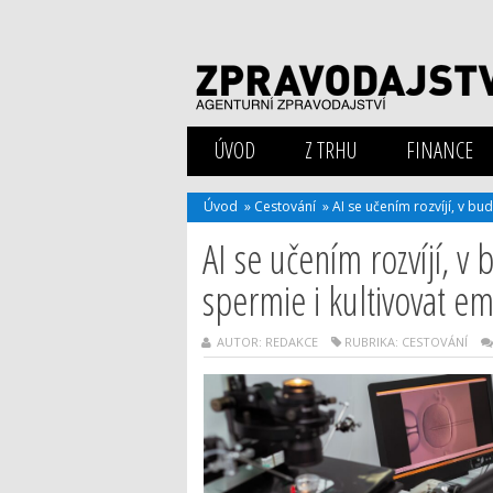
ÚVOD
Z TRHU
FINANCE
Úvod
»
Cestování
»
AI se učením rozvíjí, v b
AI se učením rozvíjí, 
spermie i kultivovat em
AUTOR: REDAKCE
RUBRIKA:
CESTOVÁNÍ