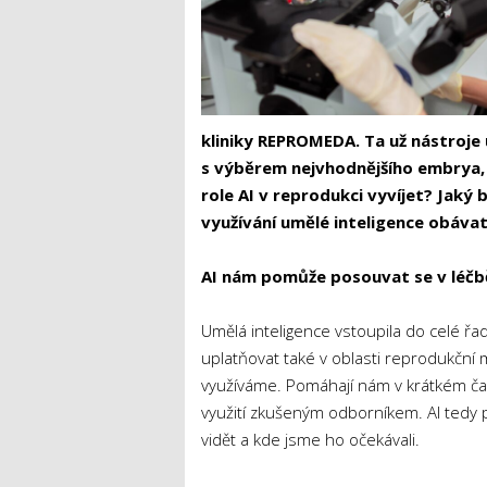
kliniky REPROMEDA. Ta už nástroje
s výběrem nejvhodnějšího embrya, 
role AI v reprodukci vyvíjet? Jaký
využívání umělé inteligence obáva
AI nám pomůže posouvat se v léčbě
Umělá inteligence vstoupila do celé řad
uplatňovat také v oblasti reprodukční m
využíváme. Pomáhají nám v krátkém ča
využití zkušeným odborníkem. AI tedy 
vidět a kde jsme ho očekávali.