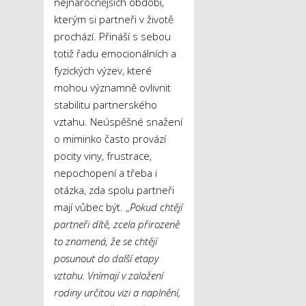
nejnáročnějších období,
kterým si partneři v životě
prochází. Přináší s sebou
totiž řadu emocionálních a
fyzických výzev, které
mohou významně ovlivnit
stabilitu partnerského
vztahu. Neúspěšné snažení
o miminko často provází
pocity viny, frustrace,
nepochopení a třeba i
otázka, zda spolu partneři
mají vůbec být. „
Pokud chtějí
partneři dítě, zcela přirozeně
to znamená, že se chtějí
posunout do další etapy
vztahu. Vnímají v založení
rodiny určitou vizi a naplnění,