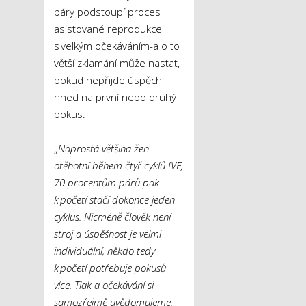
páry podstoupí proces
asistované reprodukce
s velkým očekáváním-a o to
větší zklamání může nastat,
pokud nepřijde úspěch
hned na první nebo druhý
pokus.
„
Naprostá většina žen
otěhotní během čtyř cyklů IVF,
70 procentům párů pak
k početí stačí dokonce jeden
cyklus. Nicméně člověk není
stroj a úspěšnost je velmi
individuální, někdo tedy
k početí potřebuje pokusů
více. Tlak a očekávání si
samozřejmě uvědomujeme,