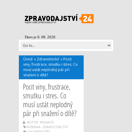
Dnes je 6. 08. 2026
Úvod
»
Zdravotnictví
»
Pocit
viny, frustrace, smutku i stres. Co
musí ustát neplodný pár při
snažení o dítě?
Pocit viny, frustrace,
smutku i stres. Co
musí ustát neplodný
pár při snažení o dítě?
AUTOR: REDAKCE
RUBRIKA:
ZDRAVOTNICTVÍ
0 KOMENTÁŘŮ