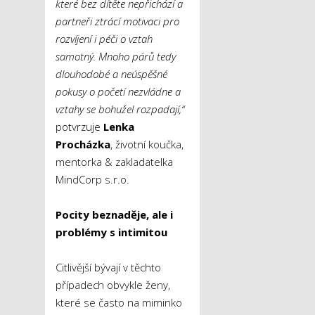
které bez dítěte nepřichází a
partneři ztrácí motivaci pro
rozvíjení i péči o vztah
samotný. Mnoho párů tedy
dlouhodobé a neúspěšné
pokusy o početí nezvládne a
vztahy se bohužel rozpadají,“
potvrzuje
Lenka
Procházka
, životní koučka,
mentorka & zakladatelka
MindCorp s.r.o.
Pocity beznaděje, ale i
problémy s intimitou
Citlivější bývají v těchto
případech obvykle ženy,
které se často na miminko