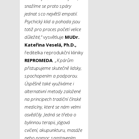
snažíme se proto s páry
jednat s co největší empatií.
Psychický klid a pohoda jsou
totiž pro proces početí velice
důležité,“
vysvětluje
MUDr.
Kateřina Veselá, Ph.D.,
ředitelka reprodukční kliniky
REPROMEDA
.
„K párům
přistupujeme skutečně lidsky,
s pochopením a podporou.
Úspěšně také využíváme i
alternativní metody založené
na principech tradiční čínské
medicíny, které se nám velmi
osvědčily. Jedná se třeba o
bylinnou terapii, jógová
cvičení, akupunkturu, masáže
nebo pomoc s nastavením