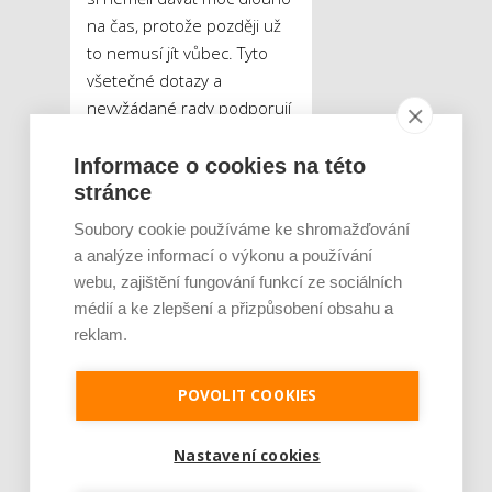
na čas, protože později už
to nemusí jít vůbec. Tyto
všetečné dotazy a
nevyžádané rady podporují
pocity selhání a nenaplnění
očekávání ostatních.
Informace o cookies na této
Smutek a beznaděj pak
stránce
posílí i to, když jsou partneři
Soubory cookie používáme ke shromažďování
obklopení jinými, šťastnými
a analýze informací o výkonu a používání
páry, které už děti mají.
webu, zajištění fungování funkcí ze sociálních
„
Přátelé takového páru
médií a ke zlepšení a přizpůsobení obsahu a
zakládají rodiny a začínají žít
reklam.
vyloženě rodinným
způsobem, všechny dovolené
POVOLIT COOKIES
a volný čas tráví s dětmi. Pro
pár bez dětí je poté taková
Nastavení cookies
dovolená poměrně bolestivá,“