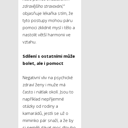
zdravějšího stravování,“
objasňuje lékařka s tím, že
tyto postupy mohou páru
pomoci zklidnit mysl i tělo a
nastolit větší harmonii ve
vztahu.
Sdílení s ostatními může
bolet, ale i pomoct
Negativní vliv na psychické
zdraví ženy i muže má
často i nátlak okolí. Jsou to
například nepříjemné
otázky od rodiny a
kamarádů, jestli se už o
miminko pár snaží, a že by
si neměli dávat moc dlouho