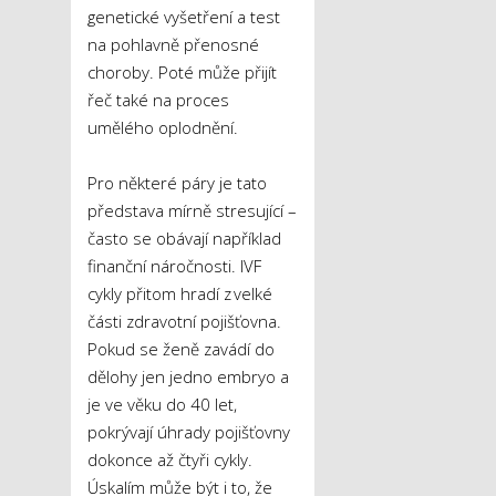
genetické vyšetření a test
na pohlavně přenosné
choroby. Poté může přijít
řeč také na proces
umělého oplodnění.
Pro některé páry je tato
představa mírně stresující –
často se obávají například
finanční náročnosti. IVF
cykly přitom hradí z velké
části zdravotní pojišťovna.
Pokud se ženě zavádí do
dělohy jen jedno embryo a
je ve věku do 40 let,
pokrývají úhrady pojišťovny
dokonce až čtyři cykly.
Úskalím může být i to, že