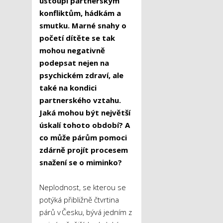
ustoupí partnerským
konfliktům, hádkám a
smutku. Marné snahy o
početí dítěte se tak
mohou negativně
podepsat nejen na
psychickém zdraví, ale
také na kondici
partnerského vztahu.
Jaká mohou být největší
úskalí tohoto období? A
co může párům pomoci
zdárně projít procesem
snažení se o miminko?
Neplodnost, se kterou se
potýká přibližně čtvrtina
párů v Česku, bývá jedním z