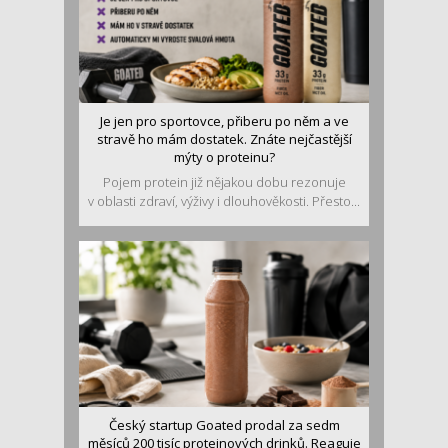
Je jen pro sportovce, přiberu po něm a ve
stravě ho mám dostatek. Znáte nejčastější
mýty o proteinu?
Pojem protein již nějakou dobu rezonuje
v oblasti zdraví, výživy i dlouhověkosti. Přesto...
Český startup Goated prodal za sedm
měsíců 200 tisíc proteinových drinků. Reaguje