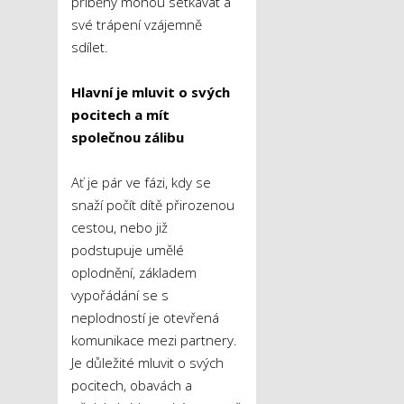
příběhy mohou setkávat a
své trápení vzájemně
sdílet.
Hlavní je mluvit o svých
pocitech a mít
společnou zálibu
Ať je pár ve fázi, kdy se
snaží počít dítě přirozenou
cestou, nebo již
podstupuje umělé
oplodnění, základem
vypořádání se s
neplodností je otevřená
komunikace mezi partnery.
Je důležité mluvit o svých
pocitech, obavách a