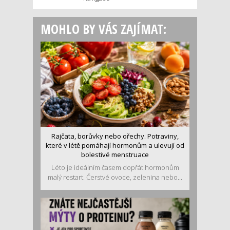
MOHLO BY VÁS ZAJÍMAT:
Rajčata, borůvky nebo ořechy. Potraviny,
které v létě pomáhají hormonům a ulevují od
bolestivé menstruace
Léto je ideálním časem dopřát hormonům
malý restart. Čerstvé ovoce, zelenina nebo...