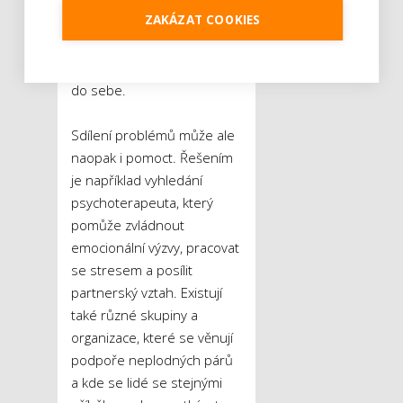
říká Lenka Procházka.
To
ZAKÁZAT COOKIES
pak může vést i k tomu, že
se páry začnou stranit
společnosti a uzavřou se
do sebe.
Sdílení problémů může ale
naopak i pomoct. Řešením
je například vyhledání
psychoterapeuta, který
pomůže zvládnout
emocionální výzvy, pracovat
se stresem a posílit
partnerský vztah. Existují
také různé skupiny a
organizace, které se věnují
podpoře neplodných párů
a kde se lidé se stejnými