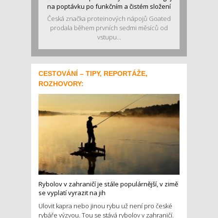
na poptávku po funkčním a čistém složení
Česká značka proteinových nápojů Goated
prodala během prvních sedmi měsíců od
vstupu...
CESTOVÁNÍ – TIPY, REPORTÁŽE,
ROZHOVORY:
Rybolov v zahraničí je stále populárnější, v zimě
se vyplatí vyrazit na jih
Ulovit kapra nebo jinou rybu už není pro české
rybáře výzvou. Tou se stává rybolov v zahraničí.