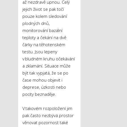
až nezdravě upnou. Celý
jejich život se pak točí
pouze kolem sledování
plodných dnů,
monitorování bazální
teploty a čekání na dvě
čárky na těhotenském
testu. Jsou lepeny
v bludném kruhu očekávání
a zklamání. Situace může
být tak vypjatá, že se po
čase mohou objevit i
deprese, úzkosti nebo
pocity beznaděje.
V takovém rozpoložení jim
pak často nezbývá prostor
věnovat pozornost také