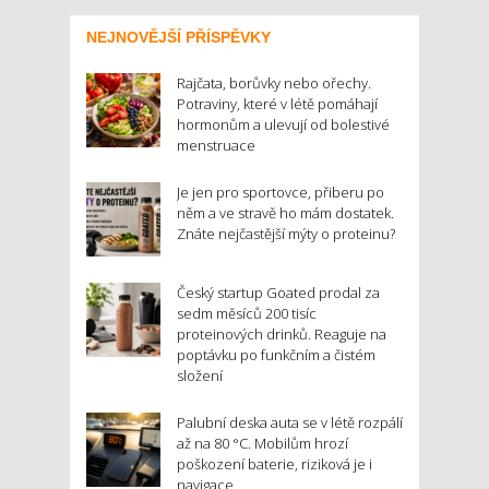
NEJNOVĚJŠÍ PŘÍSPĚVKY
Rajčata, borůvky nebo ořechy.
Potraviny, které v létě pomáhají
hormonům a ulevují od bolestivé
menstruace
Je jen pro sportovce, přiberu po
něm a ve stravě ho mám dostatek.
Znáte nejčastější mýty o proteinu?
Český startup Goated prodal za
sedm měsíců 200 tisíc
proteinových drinků. Reaguje na
poptávku po funkčním a čistém
složení
Palubní deska auta se v létě rozpálí
až na 80 °C. Mobilům hrozí
poškození baterie, riziková je i
navigace