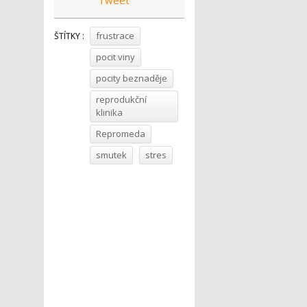
Tweet
frustrace
ŠTÍTKY :
pocit viny
pocity beznaděje
reprodukční
klinika
Repromeda
smutek
stres