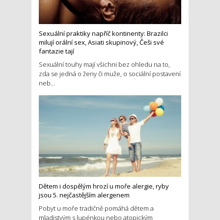
Sexuální praktiky napříč kontinenty: Brazilci
milují orální sex, Asiati skupinový, Češi své
fantazie tají
Sexuální touhy mají všichni bez ohledu na to,
zda se jedná o ženy či muže, o sociální postavení
neb...
Dětem i dospělým hrozí u moře alergie, ryby
jsou 5. nejčastějším alergenem
Pobyt u moře tradičně pomáhá dětem a
mladistvým s lupénkou nebo atopickým