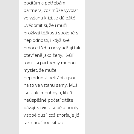
pocitům a potřebám
partnera, což může vyvolat
ve vztahu krizi. Je důležité
uvědomit si, že i muži
prožívají těžkosti spojené s
neplodností, i když své
emoce třeba nevyjadřují tak
otevřeně jako ženy. Kvůli
tomu si partnerky mohou
myslet, že muže
neplodnost netrápí a jsou
na to ve vztahu samy. Muži
jsou ale mnohdy ti, kteří
neúspěšné početí dítěte
dávají za vinu sobě a pocity
v sobě dusí, což zhoršuje již
tak náročnou situaci.