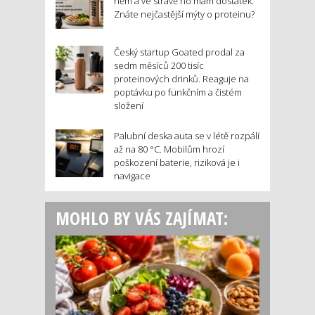
něm a ve stravě ho mám dostatek.
Znáte nejčastější mýty o proteinu?
Český startup Goated prodal za
sedm měsíců 200 tisíc
proteinových drinků. Reaguje na
poptávku po funkčním a čistém
složení
Palubní deska auta se v létě rozpálí
až na 80 °C. Mobilům hrozí
poškození baterie, riziková je i
navigace
MOHLO BY VÁS ZAJÍMAT: