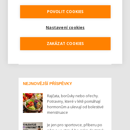
Obrat maloobchodního Družstva CBA
dosáhl v loňském roce 1,62 miliardy korun,
POVOLIT COOKIES
meziročně se tak zvýšil o 15 procent. Při
započítání obratu velkoobchodu CBA Nuget,
který v roce 2017 činil při desetiprocentním
Nastavení cookies
nárůstu 1,4 miliardy korun, zaznamenalo
Družstvo CBA poprvé v historii celkový obrat
ZAKÁZAT COOKIES
více než 3...
Číst dál
NEJNOVĚJŠÍ PŘÍSPĚVKY
Rajčata, borůvky nebo ořechy.
Potraviny, které v létě pomáhají
hormonům a ulevují od bolestivé
menstruace
Je jen pro sportovce, přiberu po