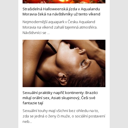
Strašidelná Halloweenská jízda v Aqualandu
Moravia čeká na návštěvníky už tento víkend
Nejmodernější aquapark v Česku Aqualand
Moravia na víkend zahalí tajemná atmosféra.
Návštěvníci se ...
Sexuální praktiky napříč kontinenty: Brazilci
milují orální sex, Asiati skupinový, Češi své
fantazie tají
Sexuální touhy mají všichni bez ohledu na to,
zda se jedná o ženy či muže, o sociální postavení
neb...