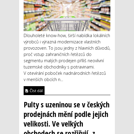
Dlouholeté know-how, širší nabídka lokálních
výrobců i výrazná modernizace vlastních
provozoven. To jsou jedny z hlavních důvodů,
proč vstup zahraničních řetězců do
segmentu malých prodejen příliš neovlivní
tuzemské obchodníky s potravinami.
V otevírání poboček nadnárodních řetězců
v menších obcích n...
Číst dál
Pulty s uzeninou se v českých
prodejnách mění podle jejich
velikosti. Ve velkých
obchodech se rozšiřují, z