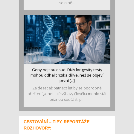
se o ně...
Geny nejsou osud. DNA longevity testy
mohou odhalit rizika dříve, než se objeví
první [...]
Za deset až patnáct let by se podrobné
přečtení genetické výbavy člověka mohlo stát
běžnou součástí p...
CESTOVÁNÍ – TIPY, REPORTÁŽE,
ROZHOVORY: