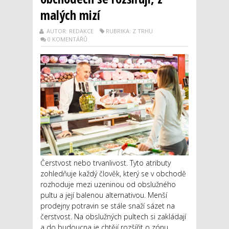
malých mizí
AUTOR: REDAKCE
RUBRIKA: Z TRHU
0 KOMENTÁŘŮ
Čerstvost nebo trvanlivost. Tyto atributy
zohledňuje každý člověk, který se v obchodě
rozhoduje mezi uzeninou od obslužného
pultu a její balenou alternativou. Menší
prodejny potravin se stále snaží sázet na
čerstvost. Na obslužných pultech si zakládají
a do budoucna je chtějí rozšířit o zónu