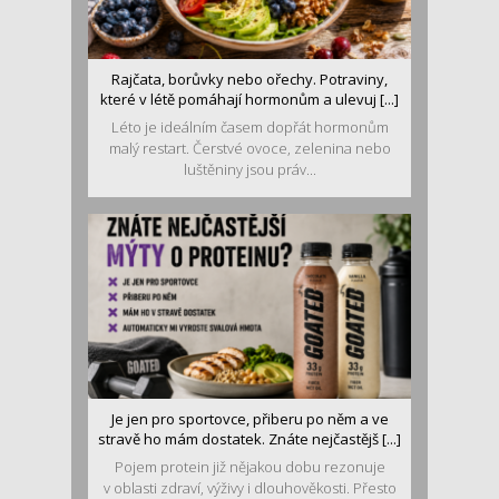
Rajčata, borůvky nebo ořechy. Potraviny,
které v létě pomáhají hormonům a ulevuj [...]
Léto je ideálním časem dopřát hormonům
malý restart. Čerstvé ovoce, zelenina nebo
luštěniny jsou práv...
Je jen pro sportovce, přiberu po něm a ve
stravě ho mám dostatek. Znáte nejčastějš [...]
Pojem protein již nějakou dobu rezonuje
v oblasti zdraví, výživy i dlouhověkosti. Přesto