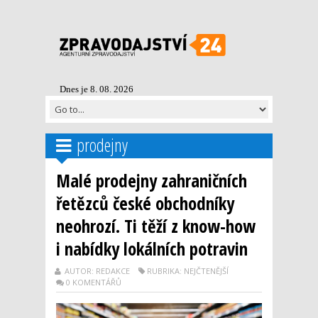
Dnes je 8. 08. 2026
prodejny
Malé prodejny zahraničních
řetězců české obchodníky
neohrozí. Ti těží z know-how
i nabídky lokálních potravin
AUTOR: REDAKCE
RUBRIKA: NEJČTENĚJŠÍ
0 KOMENTÁŘŮ