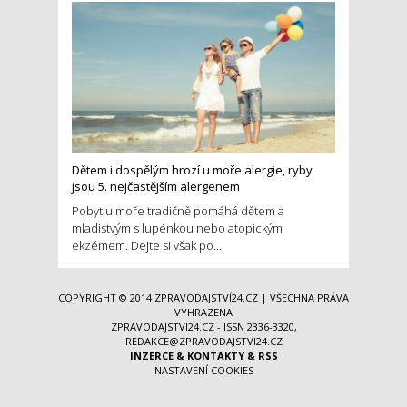
Dětem i dospělým hrozí u moře alergie, ryby
jsou 5. nejčastějším alergenem
Pobyt u moře tradičně pomáhá dětem a
mladistvým s lupénkou nebo atopickým
ekzémem. Dejte si však po...
COPYRIGHT © 2014
ZPRAVODAJSTVÍ24.CZ
| VŠECHNA PRÁVA
VYHRAZENA
ZPRAVODAJSTVI24.CZ - ISSN 2336-3320,
REDAKCE@ZPRAVODAJSTVI24.CZ
INZERCE
&
KONTAKTY
&
RSS
NASTAVENÍ COOKIES