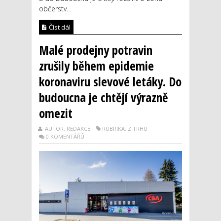
občerstv...
Číst dál
Malé prodejny potravin
zrušily během epidemie
koronaviru slevové letáky. Do
budoucna je chtějí výrazně
omezit
AUTOR: REDAKCE
RUBRIKA: Z TRHU
0 KOMENTÁŘŮ