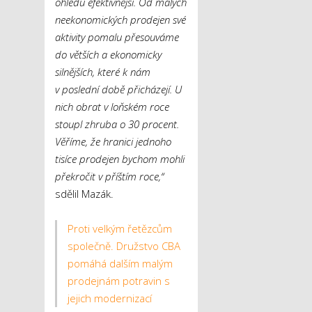
ohledu efektivnější. Od malých
neekonomických prodejen své
aktivity pomalu přesouváme
do větších a ekonomicky
silnějších, které k nám
v poslední době přicházejí. U
nich obrat v loňském roce
stoupl zhruba o 30 procent.
Věříme, že hranici jednoho
tisíce prodejen bychom mohli
překročit v příštím roce,“
sdělil Mazák.
Proti velkým řetězcům
společně. Družstvo CBA
pomáhá dalším malým
prodejnám potravin s
jejich modernizací