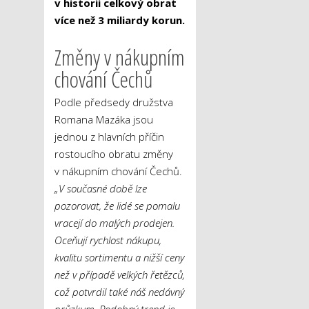
v historii celkový obrat
více než 3 miliardy korun.
Změny v nákupním
chování Čechů
Podle předsedy družstva
Romana Mazáka jsou
jednou z hlavních příčin
rostoucího obratu změny
v nákupním chování Čechů.
„V současné době lze
pozorovat, že lidé se pomalu
vracejí do malých prodejen.
Oceňují rychlost nákupu,
kvalitu sortimentu a nižší ceny
než v případě velkých řetězců,
což potvrdil také náš nedávný
průzkum. Podobný trend je