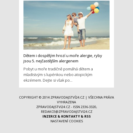
Dětem i dospělým hrozí u moře alergie, ryby
jsou 5. nejčastějším alergenem
Pobyt u moře tradičně pomáhá dětem a
mladistvým s lupénkou nebo atopickým
ekzémem. Dejte si však po...
COPYRIGHT © 2014
ZPRAVODAJSTVÍ24.CZ
| VŠECHNA PRÁVA
VYHRAZENA
ZPRAVODAJSTVI24.CZ - ISSN 2336-3320,
REDAKCE@ZPRAVODAJSTVI24.CZ
INZERCE
&
KONTAKTY
&
RSS
NASTAVENÍ COOKIES