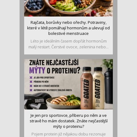
Rajčata, borůvky nebo ořechy. Potraviny,
které v létě pomáhají hormonům a ulevují od
bolestivé menstruace
Léto je ideálním časem dopřát hormonům
malý restart. Čerstvé ovoce, zelenina nebo...
Je jen pro sportovce, přiberu po něm a ve
stravě ho mám dostatek. Znáte nejčastější
mýty o proteinu?
Pojem protein již nějakou dobu rezonuje