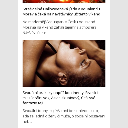
Strašidelná Halloweenská jízda v Aqualandu
Moravia čeká na návštěvníky už tento víkend
Nejmodernější aquapark v Česku Aqualand
Moravia na víkend zahalí tajemná atmosféra.
Návštěvníci se ...
Sexuální praktiky napříč kontinenty: Brazilci
milují orální sex, Asiati skupinový, Češi své
fantazie tají
Sexuální touhy mají všichni bez ohledu na to,
zda se jedná o ženy či muže, o sociální postavení
neb...