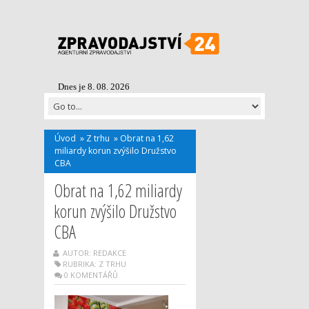
Dnes je 8. 08. 2026
Úvod
»
Z trhu
»
Obrat na 1,62
miliardy korun zvýšilo Družstvo
CBA
Obrat na 1,62 miliardy
korun zvýšilo Družstvo
CBA
AUTOR: REDAKCE
RUBRIKA:
Z TRHU
0 KOMENTÁŘŮ