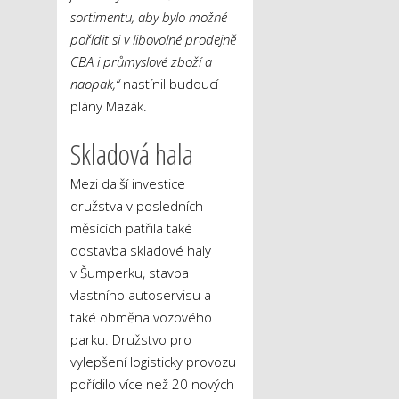
sortimentu, aby bylo možné
pořídit si v libovolné prodejně
CBA i průmyslové zboží a
naopak,“
nastínil budoucí
plány Mazák.
Skladová hala
Mezi další investice
družstva v posledních
měsících patřila také
dostavba skladové haly
v Šumperku, stavba
vlastního autoservisu a
také obměna vozového
parku. Družstvo pro
vylepšení logisticky provozu
pořídilo více než 20 nových