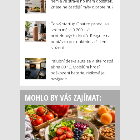
něm a ve stravě ho mám dostatek.
Znáte nejčastější mýty o proteinu?
Český startup Goated prodal za
sedm měsíců 200 tisíc
proteinových drinků. Reaguje na
poptávku po funkčním a čistém
složení
Palubní deska auta se v létě rozpálí
až na 80 °C. Mobilům hrozí
poškození baterie, riziková je i
navigace
MOHLO BY VÁS ZAJÍMAT: