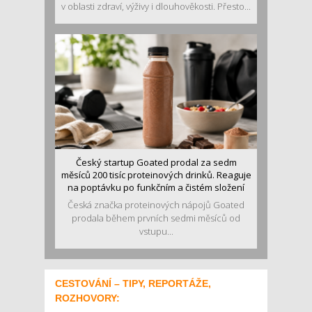
v oblasti zdraví, výživy i dlouhověkosti. Přesto...
Český startup Goated prodal za sedm
měsíců 200 tisíc proteinových drinků. Reaguje
na poptávku po funkčním a čistém složení
Česká značka proteinových nápojů Goated
prodala během prvních sedmi měsíců od
vstupu...
CESTOVÁNÍ – TIPY, REPORTÁŽE,
ROZHOVORY: