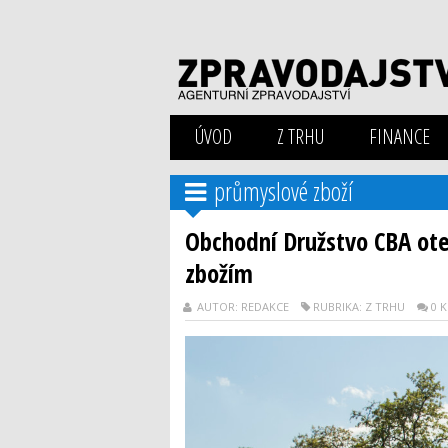
ÚVOD
Z TRHU
FINANCE
průmyslové zboží
Obchodní Družstvo CBA ote
zbožím
AUTOR: REDAKCE
RUBRIKA: Z TRHU
0 