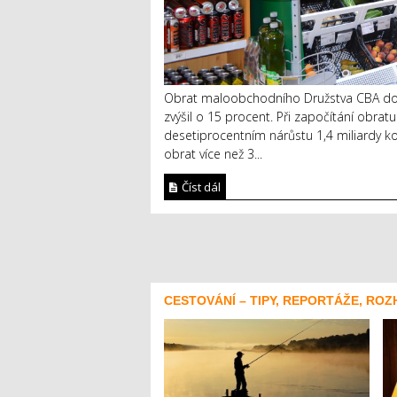
Obrat maloobchodního Družstva CBA dosá
zvýšil o 15 procent. Při započítání obrat
desetiprocentním nárůstu 1,4 miliardy k
obrat více než 3...
Číst dál
CESTOVÁNÍ – TIPY, REPORTÁŽE, ROZ