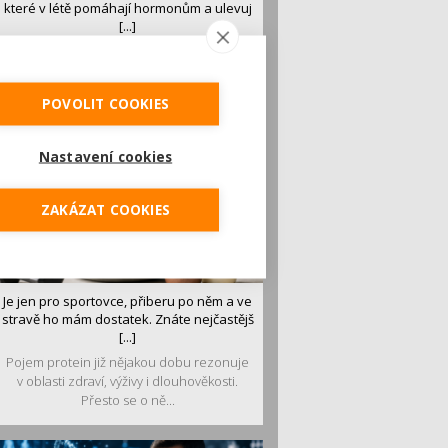
které v létě pomáhají hormonům a ulevuj
[...]
Léto je ideálním časem dopřát hormonům
malý restart. Čerstvé ovoce, zelenina nebo
luštěniny jsou práv...
POVOLIT COOKIES
Nastavení cookies
ZAKÁZAT COOKIES
Je jen pro sportovce, přiberu po něm a ve
stravě ho mám dostatek. Znáte nejčastějš
[...]
Pojem protein již nějakou dobu rezonuje
v oblasti zdraví, výživy i dlouhověkosti.
Přesto se o ně...