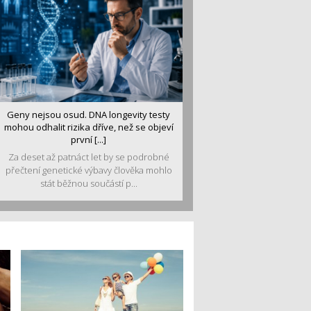
Geny nejsou osud. DNA longevity testy
mohou odhalit rizika dříve, než se objeví
první [...]
Za deset až patnáct let by se podrobné
přečtení genetické výbavy člověka mohlo
stát běžnou součástí p...