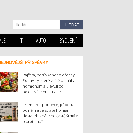
YLE
IT
AUTO
BYDLENÍ
NEJNOVĚJŠÍ PŘÍSPĚVKY
Rajčata, borůvky nebo ořechy.
Potraviny, které v létě pomáhají
hormonům a ulevují od
bolestivé menstruace
Je jen pro sportovce, přiberu
po něm a ve stravě ho mám
dostatek. Znáte nejčastější mýty
o proteinu?