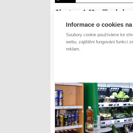
Obrat na 1,62 miliardy kor
AUTOR: REDAKCE
RUBRIKA: Z TRHU
0 
Informace o cookies na 
Soubory cookie používáme ke shr
webu, zajištění fungování funkcí z
reklam.