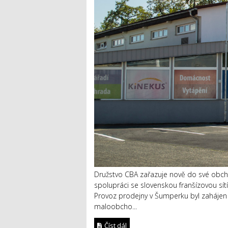
Družstvo CBA zařazuje nově do své obcho
spolupráci se slovenskou franšízovou sítí
Provoz prodejny v Šumperku byl zahájen 
maloobcho...
Číst dál