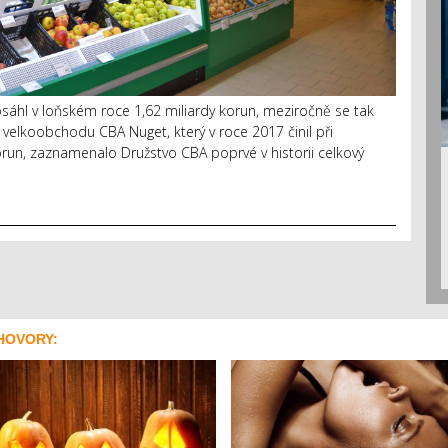
hl v loňském roce 1,62 miliardy korun, meziročně se tak
u velkoobchodu CBA Nuget, který v roce 2017 činil při
orun, zaznamenalo Družstvo CBA poprvé v historii celkový
HOVORY: