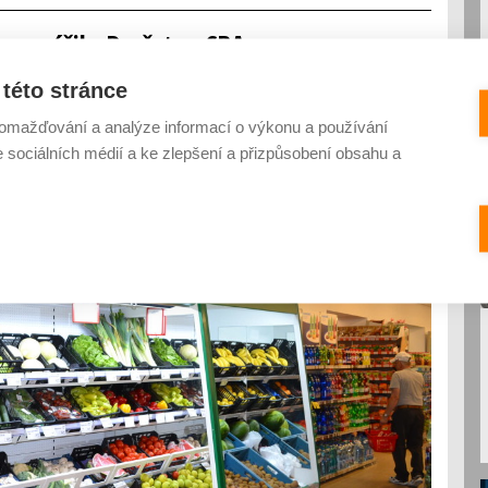
un zvýšilo Družstvo CBA
KOMENTÁŘŮ
této stránce
omažďování a analýze informací o výkonu a používání
e sociálních médií a ke zlepšení a přizpůsobení obsahu a