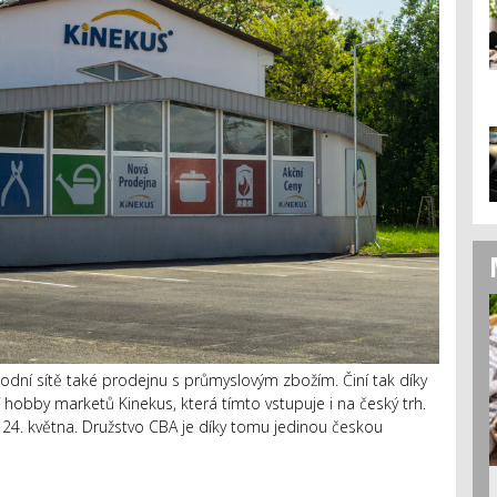
dní sítě také prodejnu s průmyslovým zbožím. Činí tak díky
 hobby marketů Kinekus, která tímto vstupuje i na český trh.
24. května. Družstvo CBA je díky tomu jedinou českou