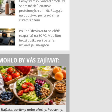
Český startup Goated prodal za
sedm měsíců 200 tisíc
proteinových drinků. Reaguje
na poptávku po funkčním a
čistém složení
Palubní deska auta se v létě
rozpálí až na 80 °C. Mobilům
hrozí poškození baterie,
riziková je i navigace
MOHLO BY VÁS ZAJÍMAT:
Rajčata, borůvky nebo ořechy. Potraviny,