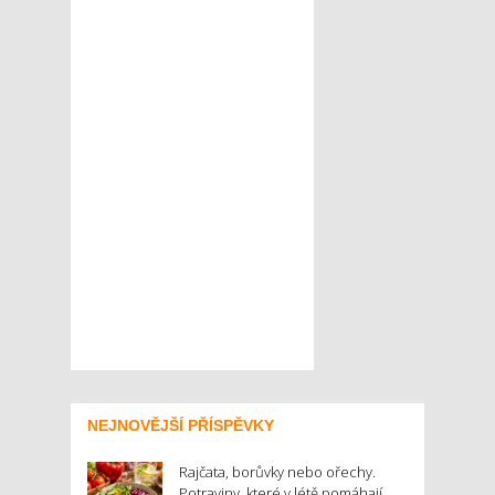
NEJNOVĚJŠÍ PŘÍSPĚVKY
Rajčata, borůvky nebo ořechy.
Potraviny, které v létě pomáhají