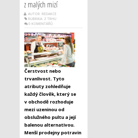
z malých mizí
AUTOR: REDAKCE
RUBRIKA:
Z TRHU
0 KOMENTÁŘŮ
Čerstvost nebo
trvanlivost. Tyto
atributy zohledňuje
každý člověk, který se
v obchodě rozhoduje
mezi uzeninou od
obslužného pultu a její
balenou alternativou.
Menší prodejny potravin