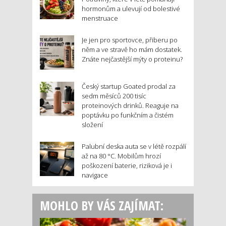
hormonům a ulevují od bolestivé
menstruace
Je jen pro sportovce, přiberu po
něm a ve stravě ho mám dostatek.
Znáte nejčastější mýty o proteinu?
Český startup Goated prodal za
sedm měsíců 200 tisíc
proteinových drinků. Reaguje na
poptávku po funkčním a čistém
složení
Palubní deska auta se v létě rozpálí
až na 80 °C. Mobilům hrozí
poškození baterie, riziková je i
navigace
MOHLO BY VÁS ZAJÍMAT: