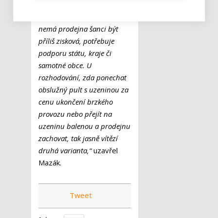
prodejna přežila. Například
v obcích pod tisíc obyvatel
nemá prodejna šanci být
příliš zisková, potřebuje
podporu státu, kraje či
samotné obce. U
rozhodování, zda ponechat
obslužný pult s uzeninou za
cenu ukončení brzkého
provozu nebo přejít na
uzeninu balenou a prodejnu
zachovat, tak jasně vítězí
druhá varianta,“
uzavřel
Mazák.
Tweet