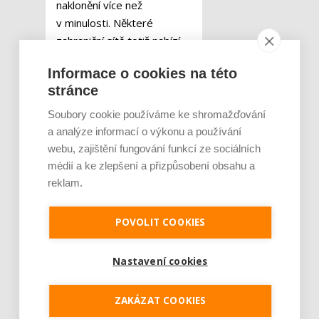
naklonění více než
v minulosti. Některé
zahraniční sítě totiž nabízí
pouze balené uzeniny, aniž
Informace o cookies na této
by se to výrazněji projevilo
stránce
na zájmu spotřebitelů.
Ukazuje to tak příležitost i
Soubory cookie používáme ke shromažďování
pro menší české sítě.
a analýze informací o výkonu a používání
webu, zajištění fungování funkcí ze sociálních
Počty prodejen v nich
médií a ke zlepšení a přizpůsobení obsahu a
přitom dlouhodobě ubývají,
reklam.
důvodem jsou již zmíněné
příliš vysoké náklady.
POVOLIT COOKIES
„Plošně u českých
obchodníků vidíme snahy
Nastavení cookies
stlačovat náklady na
minimum, ani to však někdy
ZAKÁZAT COOKIES
nestačí k tomu, aby