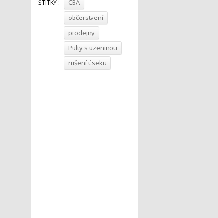
CBA
ŠTÍTKY :
občerstvení
prodejny
Pulty s uzeninou
rušení úseku