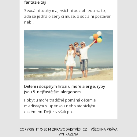
fantazie tají
Sexuální touhy mají všichni bez ohledu na to,
zda se jedná o ženy či muže, o sociální postavení
neb...
Dětem i dospělým hrozí u moře alergie, ryby
jsou 5. nejčastějším alergenem
Pobyt u moře tradičně pomáhá dětem a
mladistvým s lupénkou nebo atopickým
ekzémem. Dejte si však po...
COPYRIGHT © 2014
ZPRAVODAJSTVÍ24.CZ
| VŠECHNA PRÁVA
VYHRAZENA