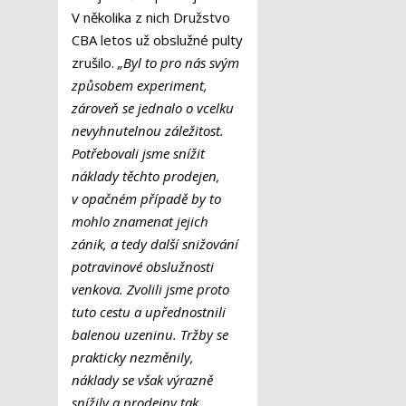
V několika z nich Družstvo
CBA letos už obslužné pulty
zrušilo.
„Byl to pro nás svým
způsobem experiment,
zároveň se jednalo o vcelku
nevyhnutelnou záležitost.
Potřebovali jsme snížit
náklady těchto prodejen,
v opačném případě by to
mohlo znamenat jejich
zánik, a tedy další snižování
potravinové obslužnosti
venkova. Zvolili jsme proto
tuto cestu a upřednostnili
balenou uzeninu. Tržby se
prakticky nezměnily,
náklady se však výrazně
snížily a prodejny tak