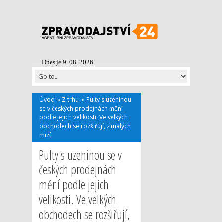
Dnes je 9. 08. 2026
Úvod
»
Z trhu
»
Pulty s uzeninou
se v českých prodejnách mění
podle jejich velikosti. Ve velkých
obchodech se rozšiřují, z malých
mizí
Pulty s uzeninou se v
českých prodejnách
mění podle jejich
velikosti. Ve velkých
obchodech se rozšiřují,