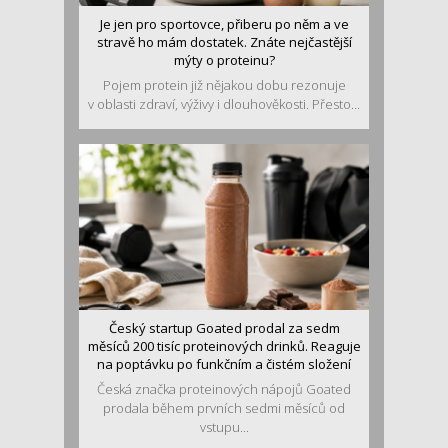
Je jen pro sportovce, přiberu po něm a ve
stravě ho mám dostatek. Znáte nejčastější
mýty o proteinu?
Pojem protein již nějakou dobu rezonuje
v oblasti zdraví, výživy i dlouhověkosti. Přesto...
Český startup Goated prodal za sedm
měsíců 200 tisíc proteinových drinků. Reaguje
na poptávku po funkčním a čistém složení
Česká značka proteinových nápojů Goated
prodala během prvních sedmi měsíců od
vstupu...