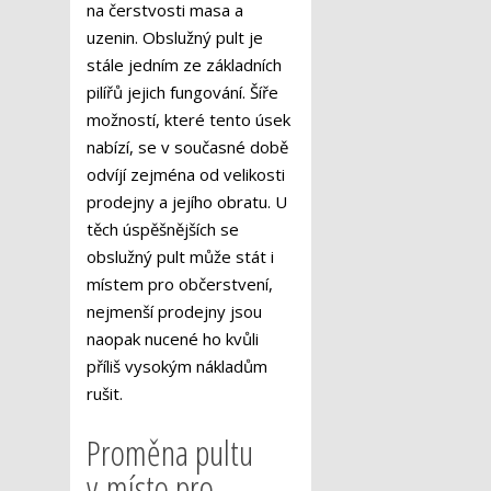
na čerstvosti masa a
uzenin. Obslužný pult je
stále jedním ze základních
pilířů jejich fungování. Šíře
možností, které tento úsek
nabízí, se v současné době
odvíjí zejména od velikosti
prodejny a jejího obratu. U
těch úspěšnějších se
obslužný pult může stát i
místem pro občerstvení,
nejmenší prodejny jsou
naopak nucené ho kvůli
příliš vysokým nákladům
rušit.
Proměna pultu
v místo pro