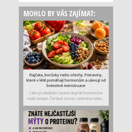
MOHLO BY VÁS ZAJÍMAT:
Rajčata, borůvky nebo ořechy. Potraviny,
které v létě pomáhají hormonům a ulevují od
bolestivé menstruace
Léto je ideálním časem dopřát hormonům
malý restart. Čerstvé ovoce, zelenina nebo...