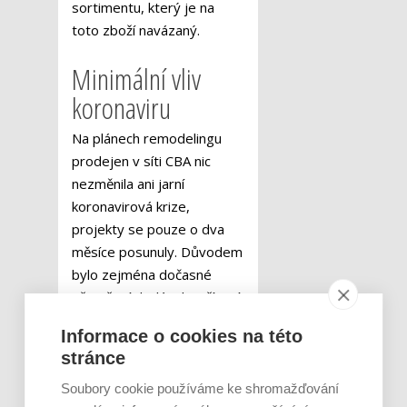
sortimentu, který je na
toto zboží navázaný.
Minimální vliv
koronaviru
Na plánech remodelingu
prodejen v síti CBA nic
nezměnila ani jarní
koronavirová krize,
projekty se pouze o dva
měsíce posunuly. Důvodem
bylo zejména dočasné
přerušení dodávek zařízení
ze zahraničí. Během
Informace o cookies na této
opatření zároveň majitelé
stránce
provozoven v první řadě
zabezpečovali chod svých
Soubory cookie používáme ke shromažďování