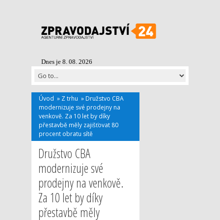
Dnes je 8. 08. 2026
Úvod
»
Z trhu
»
Družstvo CBA
modernizuje své prodejny na
venkově. Za 10 let by díky
přestavbě měly zajišťovat 80
procent obratu sítě
Družstvo CBA
modernizuje své
prodejny na venkově.
Za 10 let by díky
přestavbě měly