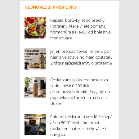
NEJNOVĚJŠÍ PŘÍSPĚVKY
Rajčata, borůvky nebo ořechy.
Potraviny, které v létě pomáhají
hormonům a ulevují od bolestivé
menstruace
Je jen pro sportovce, přiberu po
něm a ve stravě ho mám dostatek.
Znáte nejčastější mýty o proteinu?
Český startup Goated prodal za
sedm měsíců 200 tisíc
proteinových drinků. Reaguje na
poptávku po funkčním a čistém
složení
Palubní deska auta se v létě rozpálí
až na 80 °C. Mobilům hrozí
poškození baterie, riziková je i
navigace