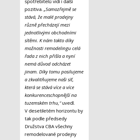
spotřebitelů vidí i další
pozitiva.
„Samozřejmě se
stává, že malé prodejny
různě přecházejí mezi
jednotlivými obchodními
sítěmi. K nám takto díky
možnosti remodelingu celá
řada z nich přišla a nyní
nemá důvod odcházet
jinam. Díky tomu posilujeme
a zkvalitňujeme naši síť,
která se stává více a více
konkurenceschopnější na
tuzemském trhu,“
uvedl.
V desetiletém horizontu by
tak podle předsedy
Družstva CBA všechny
remodelované prodejny