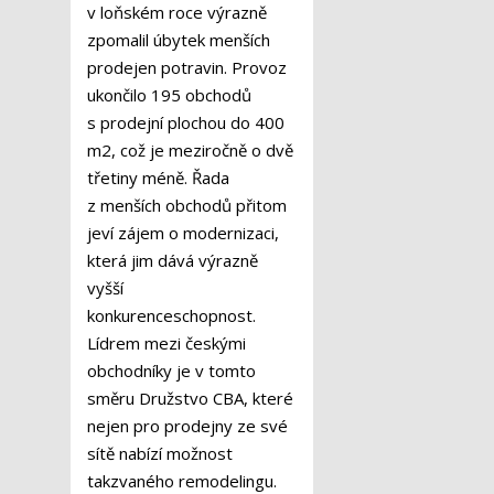
v loňském roce výrazně
zpomalil úbytek menších
prodejen potravin. Provoz
ukončilo 195 obchodů
s prodejní plochou do 400
m
2
, což je meziročně o dvě
třetiny méně. Řada
z menších obchodů přitom
jeví zájem o modernizaci,
která jim dává výrazně
vyšší
konkurenceschopnost.
Lídrem mezi českými
obchodníky je v tomto
směru Družstvo CBA, které
nejen pro prodejny ze své
sítě nabízí možnost
takzvaného remodelingu.