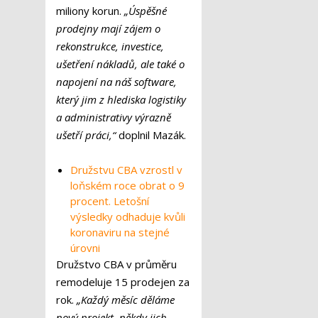
miliony korun.
„Úspěšné
prodejny mají zájem o
rekonstrukce, investice,
ušetření nákladů, ale také o
napojení na náš software,
který jim z hlediska logistiky
a administrativy výrazně
ušetří práci,“
doplnil Mazák.
Družstvu CBA vzrostl v
loňském roce obrat o 9
procent. Letošní
výsledky odhaduje kvůli
koronaviru na stejné
úrovni
Družstvo CBA v průměru
remodeluje 15 prodejen za
rok.
„Každý měsíc děláme
nový projekt, někdy jich