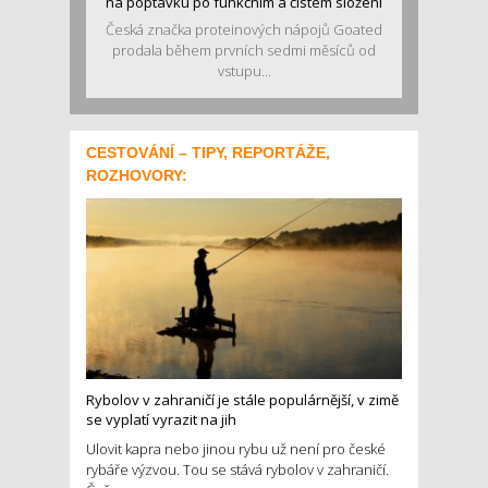
na poptávku po funkčním a čistém složení
Česká značka proteinových nápojů Goated
prodala během prvních sedmi měsíců od
vstupu...
CESTOVÁNÍ – TIPY, REPORTÁŽE,
ROZHOVORY:
Rybolov v zahraničí je stále populárnější, v zimě
se vyplatí vyrazit na jih
Ulovit kapra nebo jinou rybu už není pro české
rybáře výzvou. Tou se stává rybolov v zahraničí.