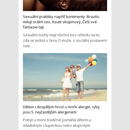
Sexuální praktiky napříč kontinenty: Brazilci
milují orální sex, Asiati skupinový, Češi své
fantazie tají
Sexuální touhy mají všichni bez ohledu na to,
zda se jedná o ženy či muže, o sociální postavení
neb...
Dětem i dospělým hrozí u moře alergie, ryby
jsou 5. nejčastějším alergenem
Pobyt u moře tradičně pomáhá dětem a
mladistvým s lupénkou nebo atopickým