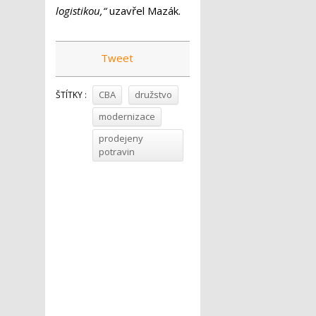
logistikou,“
uzavřel Mazák.
Tweet
CBA
družstvo
ŠTÍTKY :
modernizace
prodejeny
potravin