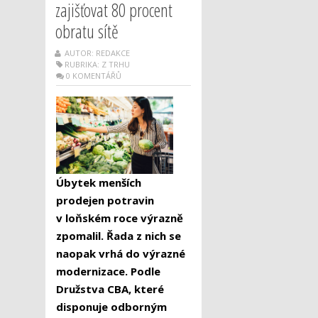
zajišťovat 80 procent
obratu sítě
AUTOR: REDAKCE
RUBRIKA:
Z TRHU
0 KOMENTÁŘŮ
Úbytek menších
prodejen potravin
v loňském roce výrazně
zpomalil. Řada z nich se
naopak vrhá do výrazné
modernizace. Podle
Družstva CBA, které
disponuje odborným