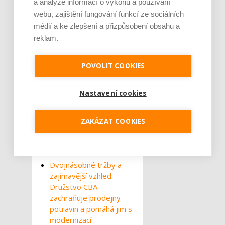
prodejen.
„Co období
a analýze informací o výkonu a používání
webu, zajištění fungování funkcí ze sociálních
nouzového stavu naopak
médií a ke zlepšení a přizpůsobení obsahu a
ukázalo v plné nahotě, byly
reklam.
limity e-shopů
s potravinami. Statisticky to
možná nevypadá, jejich růst
POVOLIT COOKIES
se však týkal pouze velkých a
krajských měst, nikoliv
Nastavení cookies
venkova. Pro e-shopy zde
není klientela a v dohledné
ZAKÁZAT COOKIES
době ani nebude,“
doplnil
Mazák.
Dvojnásobné tržby a
zajímavější vzhled:
Družstvo CBA
zachraňuje prodejny
potravin a pomáhá jim s
modernizací