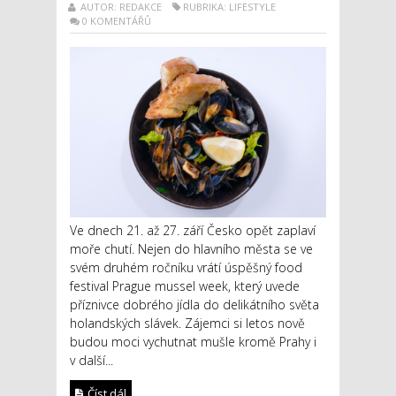
AUTOR: REDAKCE
RUBRIKA: LIFESTYLE
0 KOMENTÁŘŮ
Ve dnech 21. až 27. září Česko opět zaplaví
moře chutí. Nejen do hlavního města se ve
svém druhém ročníku vrátí úspěšný food
festival Prague mussel week, který uvede
příznivce dobrého jídla do delikátního světa
holandských slávek. Zájemci si letos nově
budou moci vychutnat mušle kromě Prahy i
v další...
Číst dál