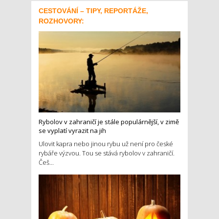
CESTOVÁNÍ – TIPY, REPORTÁŽE,
ROZHOVORY:
Rybolov v zahraničí je stále populárnější, v zimě
se vyplatí vyrazit na jih
Ulovit kapra nebo jinou rybu už není pro české
rybáře výzvou. Tou se stává rybolov v zahraničí.
Češ...