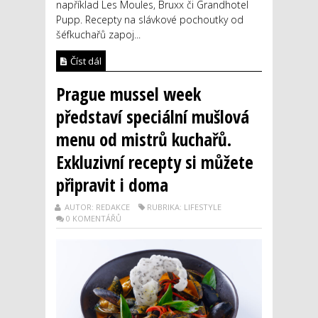
například Les Moules, Bruxx či Grandhotel
Pupp. Recepty na slávkové pochoutky od
šéfkuchařů zapoj...
Číst dál
Prague mussel week
představí speciální mušlová
menu od mistrů kuchařů.
Exkluzivní recepty si můžete
připravit i doma
AUTOR: REDAKCE
RUBRIKA: LIFESTYLE
0 KOMENTÁŘŮ