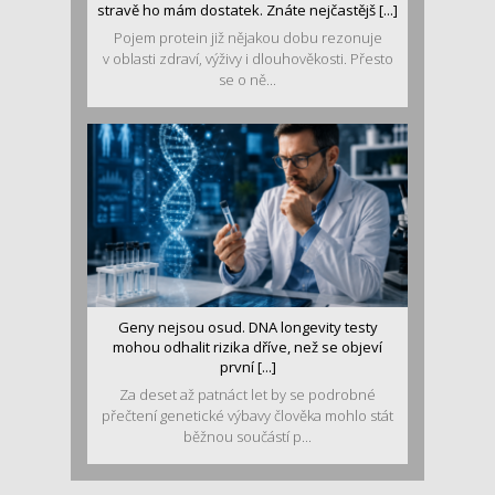
stravě ho mám dostatek. Znáte nejčastějš [...]
Pojem protein již nějakou dobu rezonuje
v oblasti zdraví, výživy i dlouhověkosti. Přesto
se o ně...
Geny nejsou osud. DNA longevity testy
mohou odhalit rizika dříve, než se objeví
první [...]
Za deset až patnáct let by se podrobné
přečtení genetické výbavy člověka mohlo stát
běžnou součástí p...