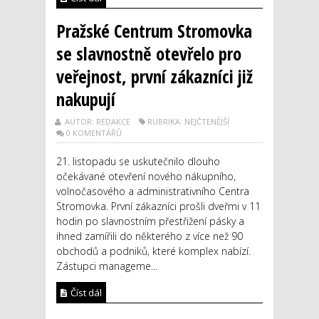
Pražské Centrum Stromovka
se slavnostně otevřelo pro
veřejnost, první zákazníci již
nakupují
AUTOR: REDAKCE
RUBRIKA: NEJČTENĚJŠÍ
0 KOMENTÁŘŮ
21. listopadu se uskutečnilo dlouho
očekávané otevření nového nákupního,
volnočasového a administrativního Centra
Stromovka. První zákazníci prošli dveřmi v 11
hodin po slavnostním přestřižení pásky a
ihned zamířili do některého z více než 90
obchodů a podniků, které komplex nabízí.
Zástupci manageme...
Číst dál