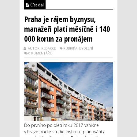
Číst dál
Praha je rájem byznysu,
manažeři platí měsíčně i 140
000 korun za pronájem
AUTOR: REDAKCE
RUBRIKA: BYDLENÍ
0 KOMENTÁŘŮ
Do prvního pololetí roku 2017 vznikne
v Praze podle studie Institutu plánování a