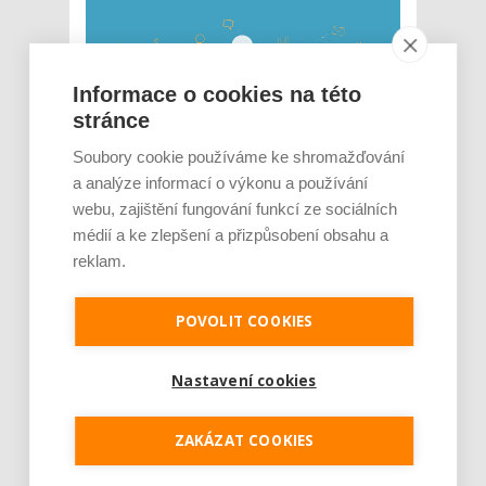
Informace o cookies na této
stránce
Soubory cookie používáme ke shromažďování
Místo tradičních hudebních představení
zažije pražské Rudolfinum neobvyklé setkání.
a analýze informací o výkonu a používání
Své prostory totiž 29. března v 17:00 hodin
webu, zajištění fungování funkcí ze sociálních
otevře světovým i českým top manažerům,
médií a ke zlepšení a přizpůsobení obsahu a
kteří zde budou před šestisetčlenným
reklam.
publikem přednášet o svých manažerských a
marketingových dovednostech. To vše v
rámci konference...
POVOLIT COOKIES
Číst dál
Nastavení cookies
Druhý ročník Utuberingu
přidává brněnskou zastávku
ZAKÁZAT COOKIES
a omezí kapacitu