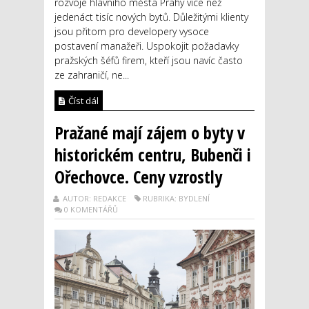
rozvoje hlavního města Prahy více než
jedenáct tisíc nových bytů. Důležitými klienty
jsou přitom pro developery vysoce
postavení manažeři. Uspokojit požadavky
pražských šéfů firem, kteří jsou navíc často
ze zahraničí, ne...
Číst dál
Pražané mají zájem o byty v
historickém centru, Bubenči i
Ořechovce. Ceny vzrostly
AUTOR: REDAKCE
RUBRIKA: BYDLENÍ
0 KOMENTÁŘŮ