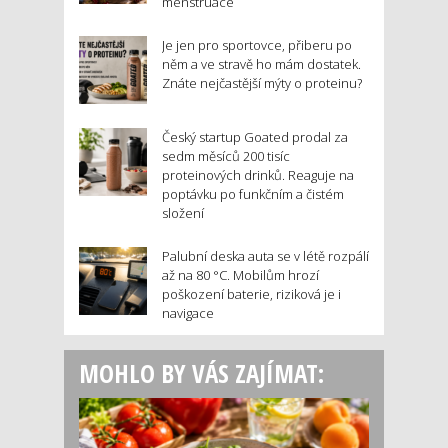
menstruace
Je jen pro sportovce, přiberu po
něm a ve stravě ho mám dostatek.
Znáte nejčastější mýty o proteinu?
Český startup Goated prodal za
sedm měsíců 200 tisíc
proteinových drinků. Reaguje na
poptávku po funkčním a čistém
složení
Palubní deska auta se v létě rozpálí
až na 80 °C. Mobilům hrozí
poškození baterie, riziková je i
navigace
MOHLO BY VÁS ZAJÍMAT: