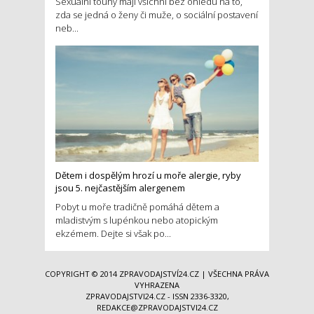
Sexuální touhy mají všichni bez ohledu na to,
zda se jedná o ženy či muže, o sociální postavení
neb...
Dětem i dospělým hrozí u moře alergie, ryby
jsou 5. nejčastějším alergenem
Pobyt u moře tradičně pomáhá dětem a
mladistvým s lupénkou nebo atopickým
ekzémem. Dejte si však po...
COPYRIGHT © 2014
ZPRAVODAJSTVÍ24.CZ
| VŠECHNA PRÁVA
VYHRAZENA
ZPRAVODAJSTVI24.CZ - ISSN 2336-3320,
REDAKCE@ZPRAVODAJSTVI24.CZ