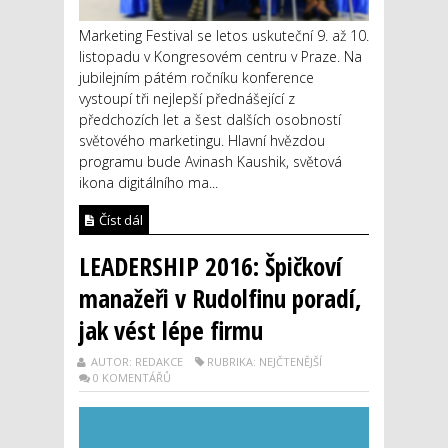
Marketing Festival se letos uskuteční 9. až 10.
listopadu v Kongresovém centru v Praze. Na
jubilejním pátém ročníku konference
vystoupí tři nejlepší přednášející z
předchozích let a šest dalších osobností
světového marketingu. Hlavní hvězdou
programu bude Avinash Kaushik, světová
ikona digitálního ma...
Číst dál
LEADERSHIP 2016: Špičkoví
manažeři v Rudolfinu poradí,
jak vést lépe firmu
AUTOR: REDAKCE
RUBRIKA: NEJČTENĚJŠÍ
0 KOMENTÁŘŮ