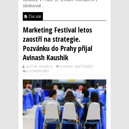
obdivovat...
Číst dál
Marketing Festival letos
zaostří na strategie.
Pozvánku do Prahy přijal
Avinash Kaushik
AUTOR: REDAKCE
RUBRIKA: NEJČTENĚJŠÍ
0 KOMENTÁŘŮ