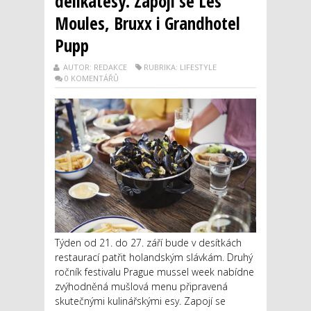
delikatesy. Zapojí se Les
Moules, Bruxx i Grandhotel
Pupp
AUTOR: REDAKCE
RUBRIKA: LIFESTYLE
0 KOMENTÁŘŮ
Týden od 21. do 27. září bude v desítkách
restaurací patřit holandským slávkám. Druhý
ročník festivalu Prague mussel week nabídne
zvýhodněná mušlová menu připravená
skutečnými kulinářskými esy. Zapojí se