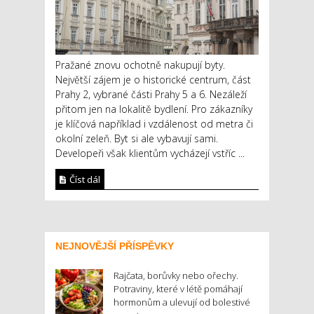
Pražané znovu ochotně nakupují byty.
Největší zájem je o historické centrum, část
Prahy 2, vybrané části Prahy 5 a 6. Nezáleží
přitom jen na lokalitě bydlení. Pro zákazníky
je klíčová například i vzdálenost od metra či
okolní zeleň. Byt si ale vybavují sami.
Developeři však klientům vycházejí vstříc ...
Číst dál
NEJNOVĚJŠÍ PŘÍSPĚVKY
Rajčata, borůvky nebo ořechy.
Potraviny, které v létě pomáhají
hormonům a ulevují od bolestivé