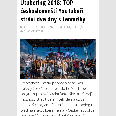
Utubering 2018: TOP
českoslovenští YouTubeři
stráví dva dny s fanoušky
AUTOR: REDAKCE
RUBRIKA: NEJČTENĚJŠÍ
0 KOMENTÁŘŮ
Už počtvrté v řadě připravily ty největší
hvězdy českého i slovenského YouTube
program pro své skalní fanoušky, kteří mají
možnost strávit s nimi celý den a užít si
zábavný program. Potkají se na Utuberingu,
ojedinělé akci, která nemá v České republice
obdoby. V Praze se setkání YouTuberů s