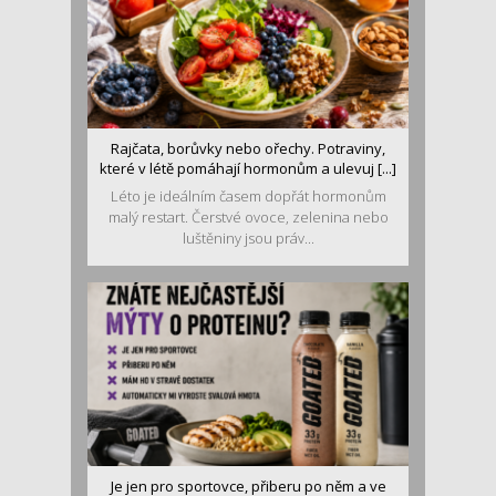
Rajčata, borůvky nebo ořechy. Potraviny,
které v létě pomáhají hormonům a ulevuj [...]
Léto je ideálním časem dopřát hormonům
malý restart. Čerstvé ovoce, zelenina nebo
luštěniny jsou práv...
Je jen pro sportovce, přiberu po něm a ve