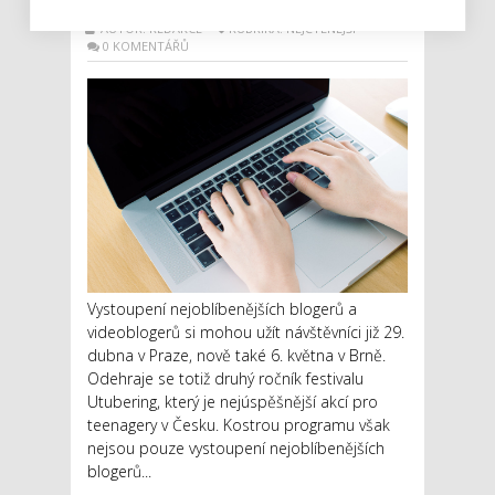
AUTOR: REDAKCE
RUBRIKA: NEJČTENĚJŠÍ
0 KOMENTÁŘŮ
Vystoupení nejoblíbenějších blogerů a
videoblogerů si mohou užít návštěvníci již 29.
dubna v Praze, nově také 6. května v Brně.
Odehraje se totiž druhý ročník festivalu
Utubering, který je nejúspěšnější akcí pro
teenagery v Česku. Kostrou programu však
nejsou pouze vystoupení nejoblíbenějších
blogerů...