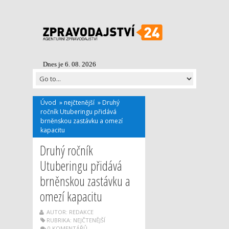
Dnes je 6. 08. 2026
Úvod
»
nejčtenější
»
Druhý
ročník Utuberingu přidává
brněnskou zastávku a omezí
kapacitu
Druhý ročník
Utuberingu přidává
brněnskou zastávku a
omezí kapacitu
AUTOR: REDAKCE
RUBRIKA:
NEJČTENĚJŠÍ
0 KOMENTÁŘŮ