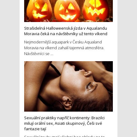
Strašidelná Halloweenská jízda v Aqualandu
Moravia čeká na návštěvníky už tento víkend
Nejmodernější aquapark v Česku Aqualand
Moravia na víkend zahalí tajemná atmosféra.
Návštěvníci se ...
Sexuální praktiky napříč kontinenty: Brazilci
milují orální sex, Asiati skupinový, Češi své
fantazie tají
Sexuální touhy mají všichni bez ohledu na to,