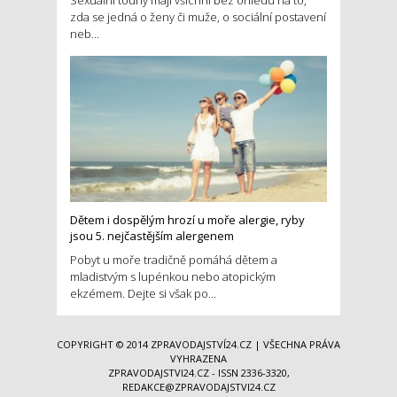
zda se jedná o ženy či muže, o sociální postavení
neb...
Dětem i dospělým hrozí u moře alergie, ryby
jsou 5. nejčastějším alergenem
Pobyt u moře tradičně pomáhá dětem a
mladistvým s lupénkou nebo atopickým
ekzémem. Dejte si však po...
COPYRIGHT © 2014
ZPRAVODAJSTVÍ24.CZ
| VŠECHNA PRÁVA
VYHRAZENA
ZPRAVODAJSTVI24.CZ - ISSN 2336-3320,
REDAKCE@ZPRAVODAJSTVI24.CZ