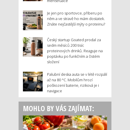
menstruace
Je jen pro sportovce, přiberu po
něm a ve stravě ho mám dostatek.
Znáte nejčastější mýty o proteinu?
Český startup Goated prodal za
sedm měsíců 200 tisíc
proteinových drinků. Reaguje na
poptávku po funkčním a čistém
složení
Palubní deska auta se v létě rozpálí
až na 80 °C. Mobilům hrozí
poškození baterie, riziková je i
navigace
MOHLO BY VÁS ZAJÍMAT: