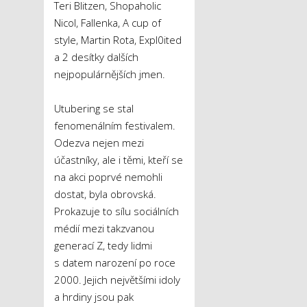
Teri Blitzen, Shopaholic
Nicol, Fallenka, A cup of
style, Martin Rota, Expl0ited
a 2 desítky dalších
nejpopulárnějších jmen.
Utubering se stal
fenomenálním festivalem.
Odezva nejen mezi
účastníky, ale i těmi, kteří se
na akci poprvé nemohli
dostat, byla obrovská.
Prokazuje to sílu sociálních
médií mezi takzvanou
generací Z, tedy lidmi
s datem narození po roce
2000. Jejich největšími idoly
a hrdiny jsou pak