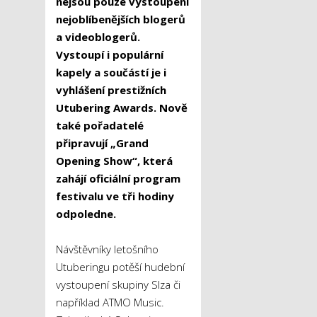
nejsou pouze vystoupení
nejoblíbenějších blogerů
a videoblogerů.
Vystoupí i populární
kapely a součástí je i
vyhlášení prestižních
Utubering Awards. Nově
také pořadatelé
připravují „Grand
Opening Show“, která
zahájí oficiální program
festivalu ve tři hodiny
odpoledne.
Návštěvníky letošního
Utuberingu potěší hudební
vystoupení skupiny Slza či
například ATMO Music.