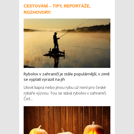
CESTOVÁNÍ – TIPY, REPORTÁŽE,
ROZHOVORY:
Rybolov v zahraničí je stále populárnější, v zimě
se vyplatí vyrazit na jih
Ulovit kapra nebo jinou rybu už není pro české
rybáře výzvou. Tou se stává rybolov v zahraničí.
Češ...