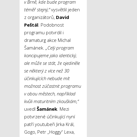
v Brně, kde bude program
téměř stejný,“
vysvětlil jeden
z organizátorů,
David
Peštál
. Podobnost
programu potvrdil i
dramaturg akce Michal
Šamánek.
„Celý program
koncipujeme jako identický,
ale může se stát, že ojediněle
se některý z více než 30
účinkujících nebude mít
možnost zúčastnit programu
v obou městech, například
kvůli maturitním zkouškám,“
uvedl
Šamánek
. Mezi
potvrzené účinkující nyní
patří youtubeři Jirka Král,
Gogo, Petr „Hoggy“ Lexa,