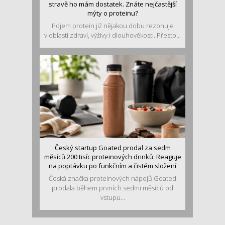
stravě ho mám dostatek. Znáte nejčastější
mýty o proteinu?
Pojem protein již nějakou dobu rezonuje
v oblasti zdraví, výživy i dlouhověkosti. Přesto...
Český startup Goated prodal za sedm
měsíců 200 tisíc proteinových drinků. Reaguje
na poptávku po funkčním a čistém složení
Česká značka proteinových nápojů Goated
prodala během prvních sedmi měsíců od
vstupu...