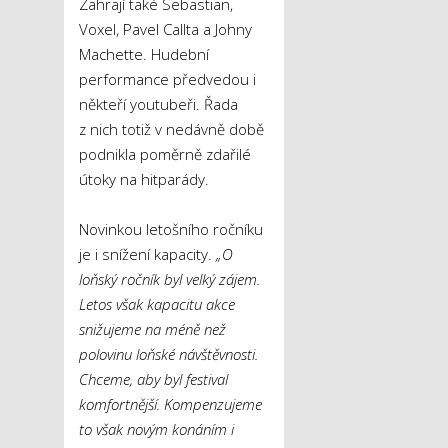
Zahrají také Sebastian,
Voxel, Pavel Callta a Johny
Machette. Hudební
performance předvedou i
někteří youtubeři. Řada
z nich totiž v nedávně době
podnikla poměrně zdařilé
útoky na hitparády.
Novinkou letošního ročníku
je i snížení kapacity.
„O
loňský ročník byl velký zájem.
Letos však kapacitu akce
snižujeme na méně než
polovinu loňské návštěvnosti.
Chceme, aby byl festival
komfortnější. Kompenzujeme
to však novým konáním i