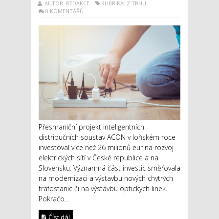
AUTOR: REDAKCE
RUBRIKA: Z TRHU
0 KOMENTÁŘŮ
Přeshraniční projekt inteligentních
distribučních soustav ACON v loňském roce
investoval více než 26 milionů eur na rozvoj
elektrických sítí v České republice a na
Slovensku. Významná část investic směřovala
na modernizaci a výstavbu nových chytrých
trafostanic či na výstavbu optických linek.
Pokračo...
Číst dál