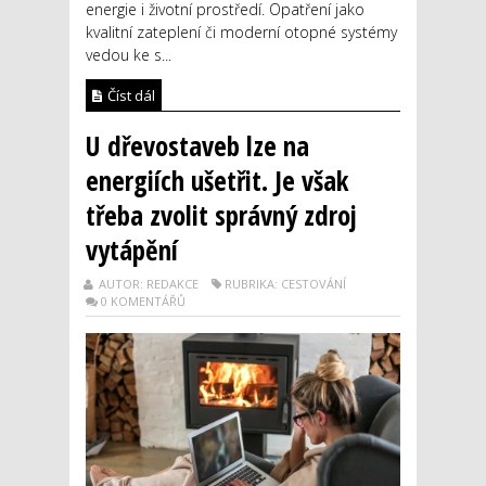
energie i životní prostředí. Opatření jako
kvalitní zateplení či moderní otopné systémy
vedou ke s...
Číst dál
U dřevostaveb lze na
energiích ušetřit. Je však
třeba zvolit správný zdroj
vytápění
AUTOR: REDAKCE
RUBRIKA: CESTOVÁNÍ
0 KOMENTÁŘŮ