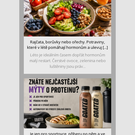
Rajčata, borůvky nebo ořechy. Potraviny,
které v létě pomáhají hormonům a ulevuj [...]
Léto je ideálním časem dopřát hormonům
malý restart. Čerstvé ovoce, zelenina nebo
luštěniny jsou práv...
Je jen pro sportovce, přiberu po něm a ve