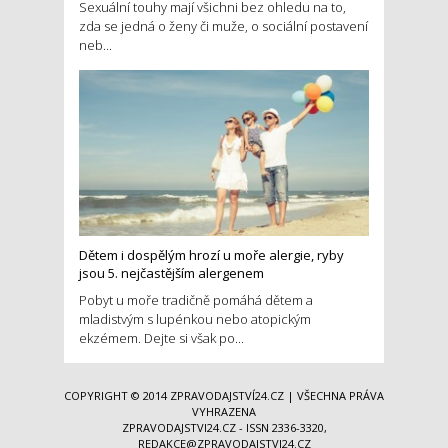
Sexuální touhy mají všichni bez ohledu na to,
zda se jedná o ženy či muže, o sociální postavení
neb...
Dětem i dospělým hrozí u moře alergie, ryby
jsou 5. nejčastějším alergenem
Pobyt u moře tradičně pomáhá dětem a
mladistvým s lupénkou nebo atopickým
ekzémem. Dejte si však po...
COPYRIGHT © 2014
ZPRAVODAJSTVÍ24.CZ
| VŠECHNA PRÁVA
VYHRAZENA
ZPRAVODAJSTVI24.CZ - ISSN 2336-3320,
REDAKCE@ZPRAVODAJSTVI24.CZ