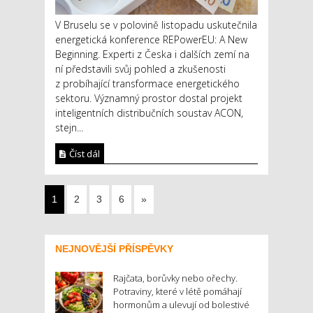
V Bruselu se v polovině listopadu uskutečnila
energetická konference REPowerEU: A New
Beginning. Experti z Česka i dalších zemí na
ní představili svůj pohled a zkušenosti
z probíhající transformace energetického
sektoru. Významný prostor dostal projekt
inteligentních distribučních soustav ACON,
stejn...
Číst dál
1
2
3
6
»
NEJNOVĚJŠÍ PŘÍSPĚVKY
Rajčata, borůvky nebo ořechy.
Potraviny, které v létě pomáhají
hormonům a ulevují od bolestivé