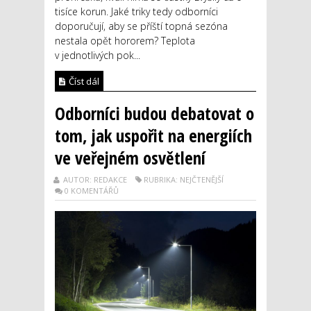
tisíce korun. Jaké triky tedy odborníci
doporučují, aby se příští topná sezóna
nestala opět hororem? Teplota
v jednotlivých pok...
Číst dál
Odborníci budou debatovat o
tom, jak uspořit na energiích
ve veřejném osvětlení
AUTOR: REDAKCE
RUBRIKA: NEJČTENĚJŠÍ
0 KOMENTÁŘŮ