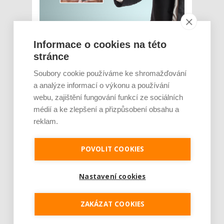
Informace o cookies na této
Udržitelnost je přirozenou součástí moderní
stránce
logistiky. Ekologická řešení totiž nejsou jen
marketingovou fasádou, ale reálně šetří
Soubory cookie používáme ke shromažďování
peníze. V oblasti logistiky znamenají investice
a analýze informací o výkonu a používání
do ekologického pohonu vozidel, snižování
webu, zajištění fungování funkcí ze sociálních
tepelných úniků při přepravě a skladování
nebo úsporných druhů osvětlení významné...
médií a ke zlepšení a přizpůsobení obsahu a
reklam.
Číst dál
Unikátní chlazení datového
POVOLIT COOKIES
centra ušetřilo Technickým
Nastavení cookies
sítím Brno za deset měsíců
čtyřicet procent nákladů
ZAKÁZAT COOKIES
AUTOR: REDAKCE
RUBRIKA: NEJČTENĚJŠÍ
0 KOMENTÁŘŮ