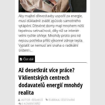
Aby majitel dřevostavby uspořil za energie,
musí důkladně zvážit způsob samotného
vytápění. Dřevěné domy mají mnohem nižší
tepelnou setrvačnost, díky níž se interiér
velmi rychle ohřeje. Mnohdy proto pro ně
nejsou potřeba příliš výkonné zdroje tepla.
Vyplatit se nemusí ani snaha o radikální
snížení i...
Číst dál
Až desetkrát více práce?
V klientských centrech
dodavatelů energií mnohdy
realita
AUTOR: REDAKCE
RUBRIKA: CESTOVÁNÍ
0 KOMENTÁŘŮ