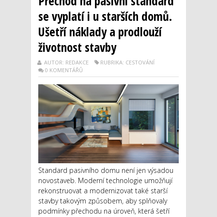
Přechod na pasivní standard
se vyplatí i u starších domů.
Ušetří náklady a prodlouží
životnost stavby
AUTOR: REDAKCE
RUBRIKA: CESTOVÁNÍ
0 KOMENTÁŘŮ
Standard pasivního domu není jen výsadou
novostaveb. Moderní technologie umožňují
rekonstruovat a modernizovat také starší
stavby takovým způsobem, aby splňovaly
podmínky přechodu na úroveň, která šetří