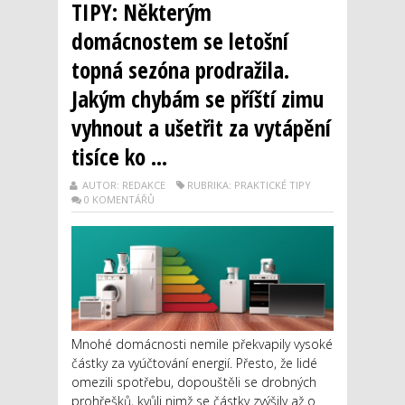
TIPY: Některým
domácnostem se letošní
topná sezóna prodražila.
Jakým chybám se příští zimu
vyhnout a ušetřit za vytápění
tisíce ko ...
AUTOR: REDAKCE
RUBRIKA: PRAKTICKÉ TIPY
0 KOMENTÁŘŮ
Mnohé domácnosti nemile překvapily vysoké
částky za vyúčtování energií. Přesto, že lidé
omezili spotřebu, dopouštěli se drobných
prohřešků, kvůli nimž se částky zvýšily až o