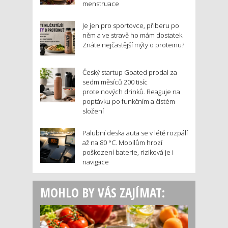
menstruace
Je jen pro sportovce, přiberu po
něm a ve stravě ho mám dostatek.
Znáte nejčastější mýty o proteinu?
Český startup Goated prodal za
sedm měsíců 200 tisíc
proteinových drinků. Reaguje na
poptávku po funkčním a čistém
složení
Palubní deska auta se v létě rozpálí
až na 80 °C. Mobilům hrozí
poškození baterie, riziková je i
navigace
MOHLO BY VÁS ZAJÍMAT: