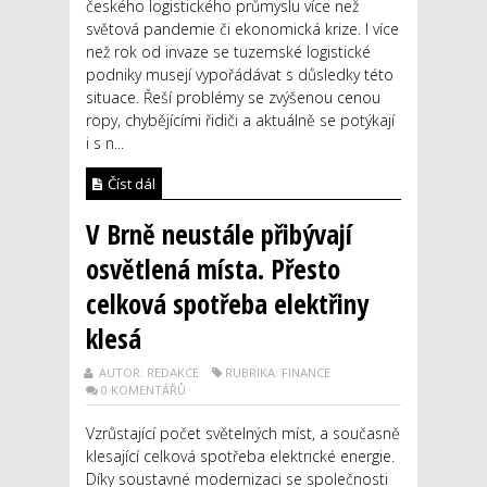
českého logistického průmyslu více než
světová pandemie či ekonomická krize. I více
než rok od invaze se tuzemské logistické
podniky musejí vypořádávat s důsledky této
situace. Řeší problémy se zvýšenou cenou
ropy, chybějícími řidiči a aktuálně se potýkají
i s n...
Číst dál
V Brně neustále přibývají
osvětlená místa. Přesto
celková spotřeba elektřiny
klesá
AUTOR: REDAKCE
RUBRIKA: FINANCE
0 KOMENTÁŘŮ
Vzrůstající počet světelných míst, a současně
klesající celková spotřeba elektrické energie.
Díky soustavné modernizaci se společnosti