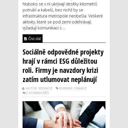
hluboko se v ní ukrývají desítky kilometrů
potrubí a kabelů, bez nichž by se
infrastruktura metropole neobešla. Veškeré
aktivity, které se pod zemí odehrávají,
vyžadují komunikaci s ...
Číst dál
Sociálně odpovědné projekty
hrají v rámci ESG důležitou
roli. Firmy je navzdory krizi
zatím utlumovat neplánují
AUTOR: REDAKCE
RUBRIKA: FINANCE
0 KOMENTÁŘŮ