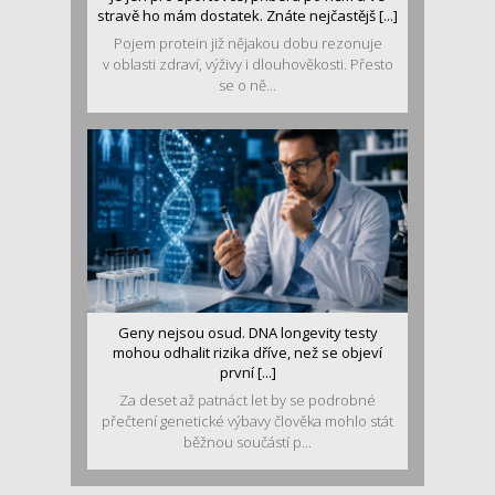
stravě ho mám dostatek. Znáte nejčastějš [...]
Pojem protein již nějakou dobu rezonuje
v oblasti zdraví, výživy i dlouhověkosti. Přesto
se o ně...
Geny nejsou osud. DNA longevity testy
mohou odhalit rizika dříve, než se objeví
první [...]
Za deset až patnáct let by se podrobné
přečtení genetické výbavy člověka mohlo stát
běžnou součástí p...