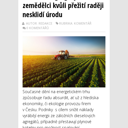
zemědělci kvůli přežití raději
nesklidí úrodu
AUTOR: REDAKCE
RUBRIKA: KOMENTÁŘ
0 KOMENTÁŘŮ
Současné dění na energetickém trhu
způsobuje řadu absurdit, ať už z hlediska
ekonomiky, či ekologie provozu firem
v Česku. Podniky s cílem snížit náklady
vyrábějí energii ze záložních dieselových
agregátů, případně přestavují plynové
kotelny pro možnost spalování