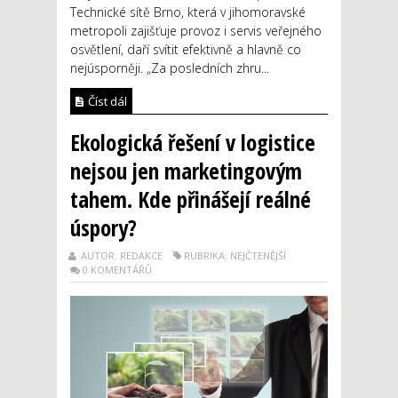
Technické sítě Brno, která v jihomoravské
metropoli zajišťuje provoz i servis veřejného
osvětlení, daří svítit efektivně a hlavně co
nejúsporněji. „Za posledních zhru...
Číst dál
Ekologická řešení v logistice
nejsou jen marketingovým
tahem. Kde přinášejí reálné
úspory?
AUTOR: REDAKCE
RUBRIKA: NEJČTENĚJŠÍ
0 KOMENTÁŘŮ