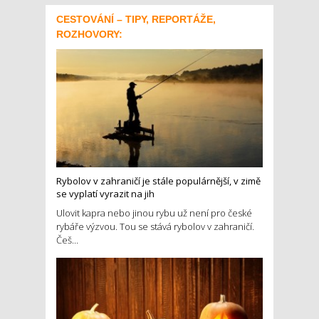
CESTOVÁNÍ – TIPY, REPORTÁŽE,
ROZHOVORY:
Rybolov v zahraničí je stále populárnější, v zimě
se vyplatí vyrazit na jih
Ulovit kapra nebo jinou rybu už není pro české
rybáře výzvou. Tou se stává rybolov v zahraničí.
Češ...