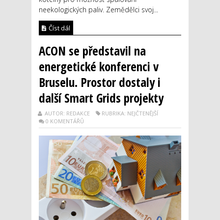
neekologických paliv. Zemědělci svoj...
Číst dál
ACON se představil na
energetické konferenci v
Bruselu. Prostor dostaly i
další Smart Grids projekty
AUTOR: REDAKCE
RUBRIKA: NEJČTENĚJŠÍ
0 KOMENTÁŘŮ