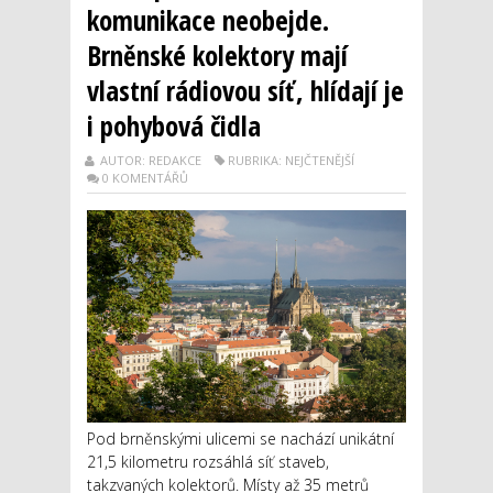
komunikace neobejde.
Brněnské kolektory mají
vlastní rádiovou síť, hlídají je
i pohybová čidla
AUTOR: REDAKCE
RUBRIKA: NEJČTENĚJŠÍ
0 KOMENTÁŘŮ
Pod brněnskými ulicemi se nachází unikátní
21,5 kilometru rozsáhlá síť staveb,
takzvaných kolektorů. Místy až 35 metrů