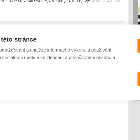
 umístěné ve venkovní čerpadlové jednotce,“
vysvětluje Michal
této stránce
zení
ekologie
energetická krize
energie
omažďování a analýze informací o výkonu a používání
nické sítě Brno
TSB
úspora energie
e sociálních médií a ke zlepšení a přizpůsobení obsahu a