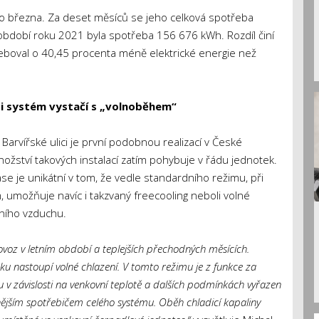
o března. Za deset měsíců se jeho celková spotřeba
bdobí roku 2021 byla spotřeba 156 676 kWh. Rozdíl činí
boval o 40,45 procenta méně elektrické energie než
i systém vystačí s „volnoběhem“
Barvířské ulici je první podobnou realizací v České
nožství takových instalací zatím pohybuje v řádu jednotek.
e je unikátní v tom, že vedle standardního režimu, při
 umožňuje navíc i takzvaný freecooling neboli volné
vního vzduchu.
oz v letním období a teplejších přechodných měsících.
u nastoupí volné chlazení. V tomto režimu je z funkce za
 závislosti na venkovní teplotě a dalších podmínkách vyřazen
nějším spotřebičem celého systému. Oběh chladicí kapaliny