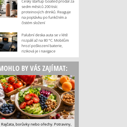
Český startup Goated prodal za
sedm měsíců 200 tisíc
proteinových drinků. Reaguje
na poptávku po funkčním a
čistém složení
Palubní deska auta se v létě
rozpálí až na 80 °C. Mobilům
hrozí poškození baterie,
riziková je i navigace
MOHLO BY VÁS ZAJÍMAT:
Rajčata, borůvky nebo ořechy. Potraviny,