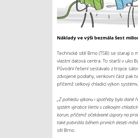
Náklady ve výši bezmála šest milionů
Technické sítě Brno (TSB) se starají o 
vlastní datová centra. To starší v ulici
Původní řešení sestávalo z trojice sálo
zdvojené podlahy, venkovní část pak t
přičemž celkový chladicí výkon systému
„Z pohledu výkonu i spotřeby bylo dané ře
systém výrobce Vertiv s celkovým chladicí
korun, přičemž očekávané úspory na prov
také potvrdilo během prvních deseti měsí
sítí Brno.