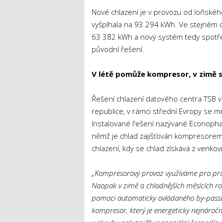
Nové chlazení je v provozu od loňskéh
vyšplhala na 93 294 kWh. Ve stejném o
63 382 kWh a nový systém tedy spotře
původní řešení.
V létě pomůže kompresor, v zimě s
Řešení chlazení datového centra TSB v 
republice, v rámci střední Evropy se m
Instalované řešení nazývané Econophas
němž je chlad zajišťován kompresorem,
chlazení, kdy se chlad získává z venko
„Kompresorový provoz využíváme pro prov
Naopak v zimě a chladnějších měsících rok
pomoci automaticky ovládaného by-passu v
kompresor, který je energeticky nejnároč