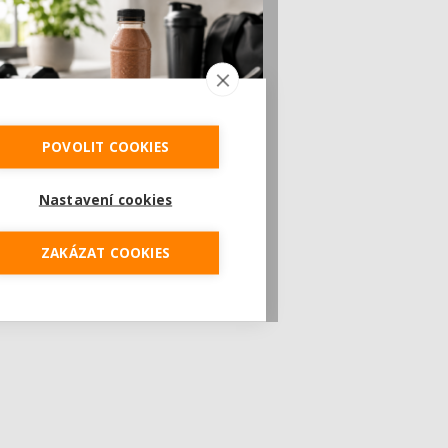
POVOLIT COOKIES
Český startup Goated prodal za sedm
měsíců 200 tisíc proteinových drinků.
Nastavení cookies
Reaguje na poptávku po funkčním a
čistém složení
Česká značka proteinových nápojů Goated
ZAKÁZAT COOKIES
prodala během prvních sedmi měsíců od
vstupu...