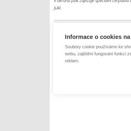
v okruhu pak zajišťuje speciální čerpadlo
Jukl.
Tweet
Informace o cookies na 
brno
chladící systém
chla
ŠTÍTKY :
Soubory cookie používáme ke shr
Michal Jukl
spotřeba
Tech
webu, zajištění fungování funkcí z
reklam.