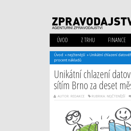
ÚVOD
Z TRHU
FINANCE
Úvod
»
nejčtenější
»
Unikátní chlazení datovéh
procent nákladů
Unikátní chlazení dato
sítím Brno za deset měs
AUTOR: REDAKCE
RUBRIKA:
NEJČTENĚJŠÍ