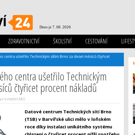
Dnes je 7. 08. 2026
ZDRAVOTNICTVÍ
ŠKOLSTVÍ
CESTOVÁNÍ
LIFEST
o centra ušetřilo Technickým sítím Brno za deset měsíců čtyřicet
vého centra ušetřilo Technickým
íců čtyřicet procent nákladů
0 KOMENTÁŘŮ
Datové centrum Technických sítí Brno
(TSB) v Barvířské ulici mělo v loňském
roce díky instalaci unikátního systému
chlazení o čtyřicet procent nižší spotřebu