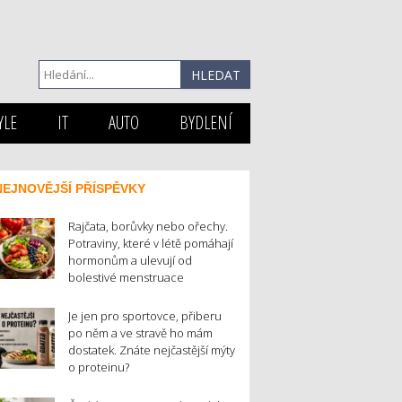
YLE
IT
AUTO
BYDLENÍ
NEJNOVĚJŠÍ PŘÍSPĚVKY
Rajčata, borůvky nebo ořechy.
Potraviny, které v létě pomáhají
hormonům a ulevují od
bolestivé menstruace
Je jen pro sportovce, přiberu
po něm a ve stravě ho mám
dostatek. Znáte nejčastější mýty
o proteinu?