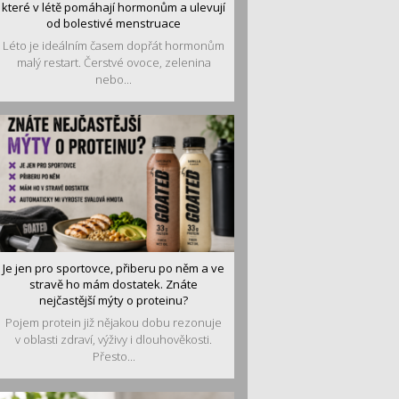
které v létě pomáhají hormonům a ulevují
od bolestivé menstruace
Léto je ideálním časem dopřát hormonům
malý restart. Čerstvé ovoce, zelenina
nebo...
Je jen pro sportovce, přiberu po něm a ve
stravě ho mám dostatek. Znáte
nejčastější mýty o proteinu?
Pojem protein již nějakou dobu rezonuje
v oblasti zdraví, výživy i dlouhověkosti.
Přesto...