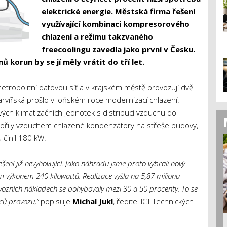
elektrické energie. Městská firma řešení
využívající kombinaci kompresorového
chlazení a režimu takzvaného
freecoolingu zavedla jako první v Česku.
 korun by se jí měly vrátit do tří let.
metropolitní datovou síť a v krajském městě provozují dvě
 Barvířská prošlo v loňském roce modernizací chlazení.
vých klimatizačních jednotek s distribucí vzduchu do
vořily vzduchem chlazené kondenzátory na střeše budovy,
 činil 180 kW.
šení již nevyhovující. Jako náhradu jsme proto vybrali nový
m výkonem 240 kilowattů. Realizace vyšla na 5,87 milionu
ozních nákladech se pohybovaly mezi 30 a 50 procenty. To se
ců provozu,“
popisuje
Michal Jukl
, ředitel ICT Technických