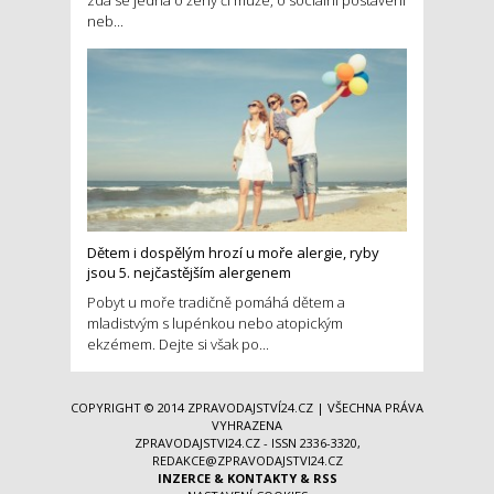
neb...
Dětem i dospělým hrozí u moře alergie, ryby
jsou 5. nejčastějším alergenem
Pobyt u moře tradičně pomáhá dětem a
mladistvým s lupénkou nebo atopickým
ekzémem. Dejte si však po...
COPYRIGHT © 2014
ZPRAVODAJSTVÍ24.CZ
| VŠECHNA PRÁVA
VYHRAZENA
ZPRAVODAJSTVI24.CZ - ISSN 2336-3320,
REDAKCE@ZPRAVODAJSTVI24.CZ
INZERCE
&
KONTAKTY
&
RSS