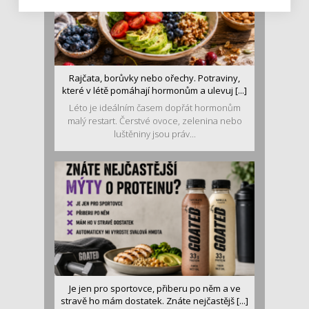
Rajčata, borůvky nebo ořechy. Potraviny,
které v létě pomáhají hormonům a ulevuj [...]
Léto je ideálním časem dopřát hormonům
malý restart. Čerstvé ovoce, zelenina nebo
luštěniny jsou práv...
Je jen pro sportovce, přiberu po něm a ve
stravě ho mám dostatek. Znáte nejčastějš [...]