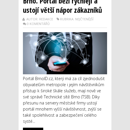
Brno. Portál běží rychleji a
ustojí větší nápor zákazníků
AUTOR: REDAKCE
RUBRIKA: NEJČTENĚJŠÍ
0 KOMENTÁŘŮ
Portál BrnoID.cz, který má za cíl zjednodušit
obyvatelům metropole i jejím návštěvníkům
přístup k široké škále služeb, mají nově ve
své správě Technické sítě Brno (TSB). Díky
přesunu na servery městské firmy ustojí
portál mnohem vyšší návštěvnost, zvýší se
také spolehlivost a zabezpečení celého
systé...