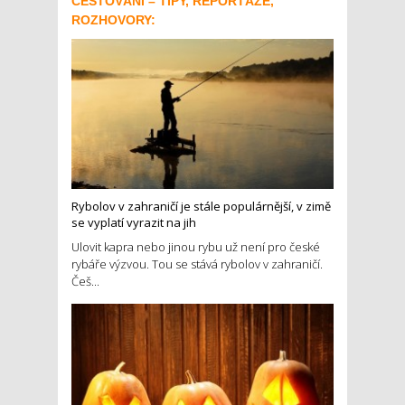
CESTOVÁNÍ – TIPY, REPORTÁŽE,
ROZHOVORY:
Rybolov v zahraničí je stále populárnější, v zimě
se vyplatí vyrazit na jih
Ulovit kapra nebo jinou rybu už není pro české
rybáře výzvou. Tou se stává rybolov v zahraničí.
Češ...