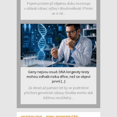
Pojem protein již nějakou dobu rezonuje
v oblasti zdraví, výživy i dlouhověkosti. Přesto
se o ně...
Geny nejsou osud. DNA longevity testy
mohou odhalit rizika dříve, než se objeví
první [...]
Za deset až patnáct let by se podrobné
přečtení genetické výbavy člověka mohlo stát
běžnou součástí p...