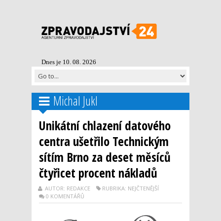
Dnes je 10. 08. 2026
Michal Jukl
Unikátní chlazení datového
centra ušetřilo Technickým
sítím Brno za deset měsíců
čtyřicet procent nákladů
AUTOR: REDAKCE
RUBRIKA: NEJČTENĚJŠÍ
0 KOMENTÁŘŮ