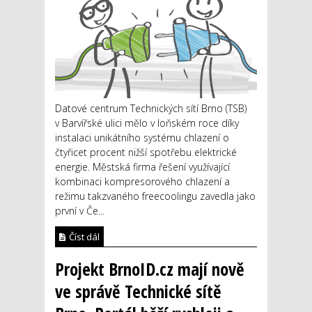
Datové centrum Technických sítí Brno (TSB)
v Barvířské ulici mělo v loňském roce díky
instalaci unikátního systému chlazení o
čtyřicet procent nižší spotřebu elektrické
energie. Městská firma řešení využívající
kombinaci kompresorového chlazení a
režimu takzvaného freecoolingu zavedla jako
první v Če...
Číst dál
Projekt BrnoID.cz mají nově
ve správě Technické sítě