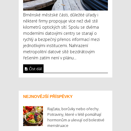
Brněnské městské části, důležité úřady i
některé firmy propojuje více než dvě stě
kilometrů optických sítí. Spolu se dvěma
moderními datovými centry se starají o
rychlý a bezpečný přenos informací mezi
jednotlivými institucemi. Nahrazení
metropolitní datové sítě bezdrátovým
řešením zatím není v plánu...
Číst dál
NEJNOVĚJŠÍ PŘÍSPĚVKY
Rajčata, borůvky nebo ořechy.
Potraviny, které v létě pomáhají
hormonům a ulevují od bolestivé
menstruace