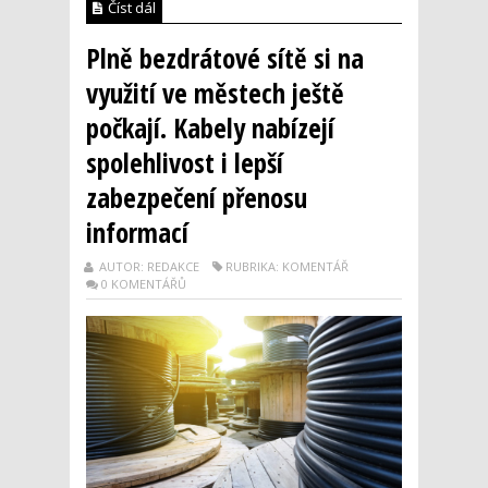
Číst dál
Plně bezdrátové sítě si na
využití ve městech ještě
počkají. Kabely nabízejí
spolehlivost i lepší
zabezpečení přenosu
informací
AUTOR: REDAKCE
RUBRIKA: KOMENTÁŘ
0 KOMENTÁŘŮ