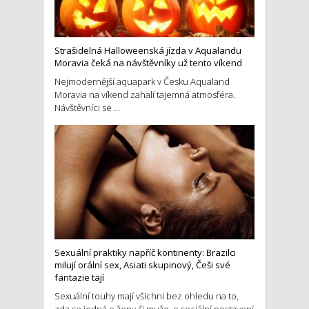
Strašidelná Halloweenská jízda v Aqualandu
Moravia čeká na návštěvníky už tento víkend
Nejmodernější aquapark v Česku Aqualand
Moravia na víkend zahalí tajemná atmosféra.
Návštěvníci se ...
Sexuální praktiky napříč kontinenty: Brazilci
milují orální sex, Asiati skupinový, Češi své
fantazie tají
Sexuální touhy mají všichni bez ohledu na to,
zda se jedná o ženy či muže, o sociální postavení