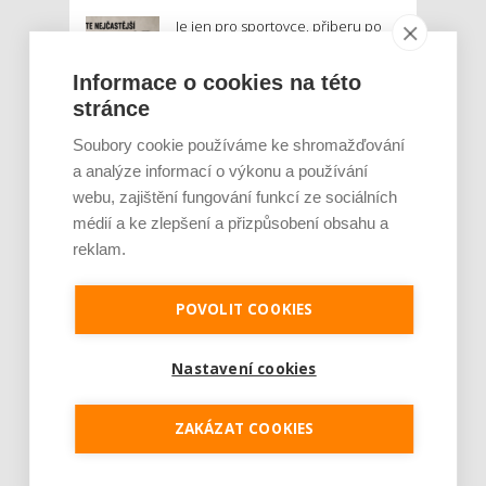
Je jen pro sportovce, přiberu po
něm a ve stravě ho mám dostatek.
Znáte nejčastější mýty o proteinu?
Informace o cookies na této
stránce
Český startup Goated prodal za
Soubory cookie používáme ke shromažďování
sedm měsíců 200 tisíc
proteinových drinků. Reaguje na
a analýze informací o výkonu a používání
poptávku po funkčním a čistém
webu, zajištění fungování funkcí ze sociálních
složení
médií a ke zlepšení a přizpůsobení obsahu a
reklam.
Palubní deska auta se v létě rozpálí
až na 80 °C. Mobilům hrozí
poškození baterie, riziková je i
POVOLIT COOKIES
navigace
Nastavení cookies
MOHLO BY VÁS ZAJÍMAT:
ZAKÁZAT COOKIES