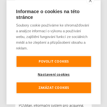
firmy, na problemat...
Informace o cookies na této
Číst dál
stránce
POSMan přináší efektivní a
Soubory cookie používáme ke shromažďování
úspornou správu platebních
a analýze informací o výkonu a používání
terminálů
webu, zajištění fungování funkcí ze sociálních
médií a ke zlepšení a přizpůsobení obsahu a
AUTOR: REDAKCE
RUBRIKA: Z TRHU
reklam.
0 KOMENTÁŘŮ
POVOLIT COOKIES
Nastavení cookies
ZAKÁZAT COOKIES
POSMan, informační systém pro acquiring,