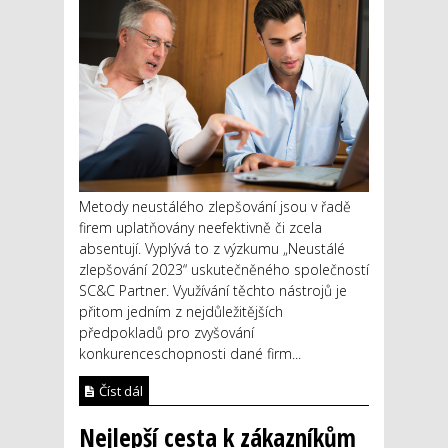
Metody neustálého zlepšování jsou v řadě
firem uplatňovány neefektivně či zcela
absentují. Vyplývá to z výzkumu „Neustálé
zlepšování 2023“ uskutečněného společností
SC&C Partner. Využívání těchto nástrojů je
přitom jedním z nejdůležitějších
předpokladů pro zvyšování
konkurenceschopnosti dané firm...
Číst dál
Nejlepší cesta k zákazníkům