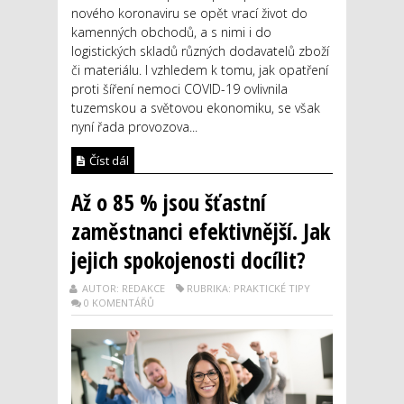
nového koronaviru se opět vrací život do
kamenných obchodů, a s nimi i do
logistických skladů různých dodavatelů zboží
či materiálu. I vzhledem k tomu, jak opatření
proti šíření nemoci COVID-19 ovlivnila
tuzemskou a světovou ekonomiku, se však
nyní řada provozova...
Číst dál
Až o 85 % jsou šťastní
zaměstnanci efektivnější. Jak
jejich spokojenosti docílit?
AUTOR: REDAKCE
RUBRIKA: PRAKTICKÉ TIPY
0 KOMENTÁŘŮ