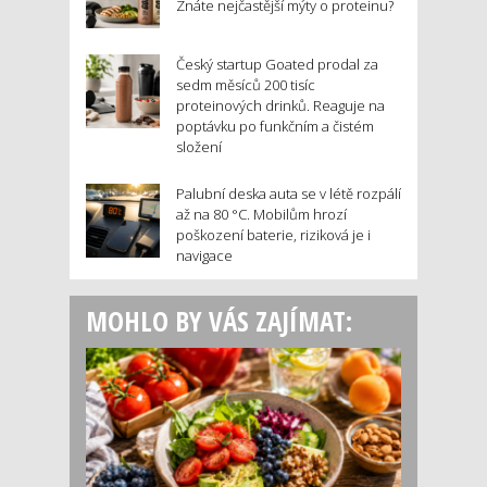
Znáte nejčastější mýty o proteinu?
Český startup Goated prodal za
sedm měsíců 200 tisíc
proteinových drinků. Reaguje na
poptávku po funkčním a čistém
složení
Palubní deska auta se v létě rozpálí
až na 80 °C. Mobilům hrozí
poškození baterie, riziková je i
navigace
MOHLO BY VÁS ZAJÍMAT: