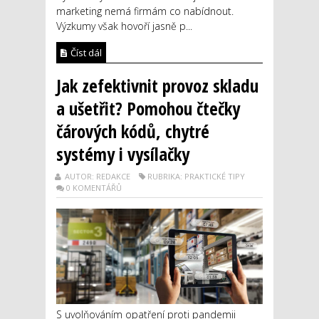
marketing nemá firmám co nabídnout.
Výzkumy však hovoří jasně p...
Číst dál
Jak zefektivnit provoz skladu
a ušetřit? Pomohou čtečky
čárových kódů, chytré
systémy i vysílačky
AUTOR: REDAKCE
RUBRIKA: PRAKTICKÉ TIPY
0 KOMENTÁŘŮ
S uvolňováním opatření proti pandemii