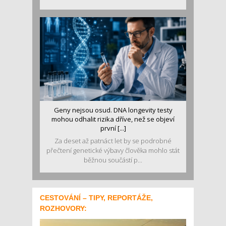
Geny nejsou osud. DNA longevity testy
mohou odhalit rizika dříve, než se objeví
první [...]
Za deset až patnáct let by se podrobné
přečtení genetické výbavy člověka mohlo stát
běžnou součástí p...
CESTOVÁNÍ – TIPY, REPORTÁŽE,
ROZHOVORY: