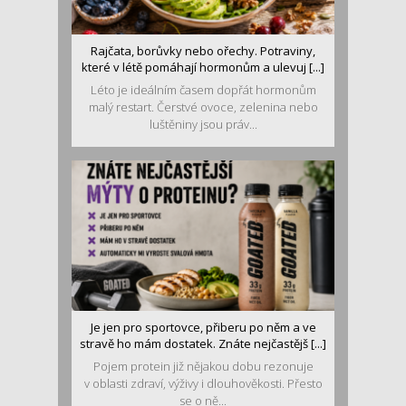
Rajčata, borůvky nebo ořechy. Potraviny,
které v létě pomáhají hormonům a ulevuj [...]
Léto je ideálním časem dopřát hormonům
malý restart. Čerstvé ovoce, zelenina nebo
luštěniny jsou práv...
Je jen pro sportovce, přiberu po něm a ve
stravě ho mám dostatek. Znáte nejčastějš [...]
Pojem protein již nějakou dobu rezonuje
v oblasti zdraví, výživy i dlouhověkosti. Přesto
se o ně...