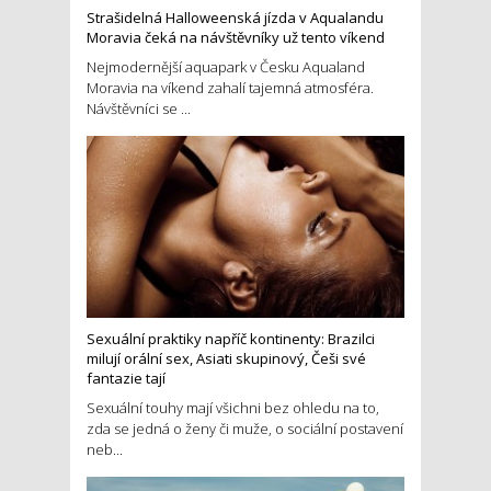
Strašidelná Halloweenská jízda v Aqualandu
Moravia čeká na návštěvníky už tento víkend
Nejmodernější aquapark v Česku Aqualand
Moravia na víkend zahalí tajemná atmosféra.
Návštěvníci se ...
Sexuální praktiky napříč kontinenty: Brazilci
milují orální sex, Asiati skupinový, Češi své
fantazie tají
Sexuální touhy mají všichni bez ohledu na to,
zda se jedná o ženy či muže, o sociální postavení
neb...