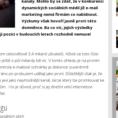
kanály. Mohlo by se zdát, že v konkurenci
dynamických sociálních médií již e-mail
marketing nemá firmám co nabídnout.
Výzkumy však hovoří jasně proti této
domněnce. Ba co víc, jejich výsledky
oji pozici v budoucích letech rozhodně nemusel
om celosvětově 3,4 miliard uživatelů. Ačkoli se toto číslo
ještě o půl miliardy lidí víc. V tomto ohledu je na prvním
Kontrola e-mailové schránky je dokonce suverénně
 ráno po probuzení udělají jako první. Důležitější však je, že
jeví jako nejvhodnější kanál, skrze který lze promlouvat ke
m. I to je důvod, proč si jej dnešní velcí internetoví
žet.
ngu
ciálních sítích