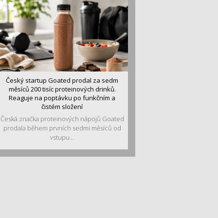
Český startup Goated prodal za sedm
měsíců 200 tisíc proteinových drinků.
Reaguje na poptávku po funkčním a
čistém složení
Česká značka proteinových nápojů Goated
prodala během prvních sedmi měsíců od
vstupu...