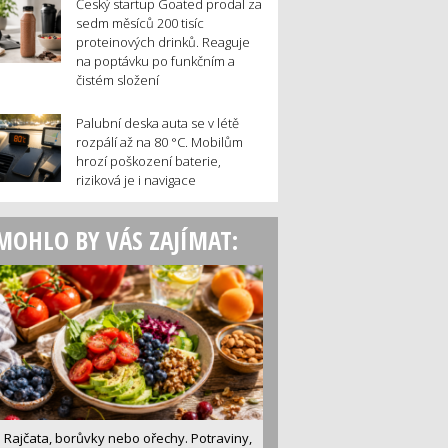
Český startup Goated prodal za
sedm měsíců 200 tisíc
proteinových drinků. Reaguje
na poptávku po funkčním a
čistém složení
Palubní deska auta se v létě
rozpálí až na 80 °C. Mobilům
hrozí poškození baterie,
riziková je i navigace
MOHLO BY VÁS ZAJÍMAT:
Rajčata, borůvky nebo ořechy. Potraviny,