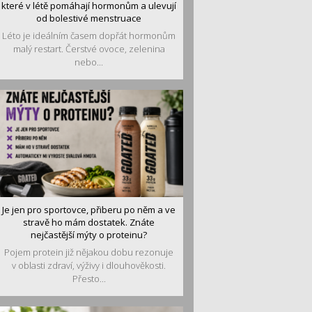
které v létě pomáhají hormonům a ulevují
od bolestivé menstruace
Léto je ideálním časem dopřát hormonům
malý restart. Čerstvé ovoce, zelenina
nebo...
Je jen pro sportovce, přiberu po něm a ve
stravě ho mám dostatek. Znáte
nejčastější mýty o proteinu?
Pojem protein již nějakou dobu rezonuje
v oblasti zdraví, výživy i dlouhověkosti.
Přesto...