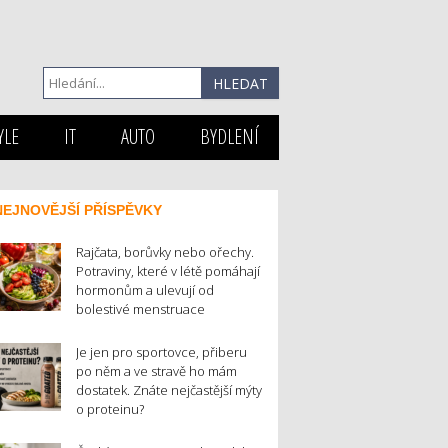
YLE
IT
AUTO
BYDLENÍ
NEJNOVĚJŠÍ PŘÍSPĚVKY
Rajčata, borůvky nebo ořechy.
Potraviny, které v létě pomáhají
hormonům a ulevují od
bolestivé menstruace
Je jen pro sportovce, přiberu
po něm a ve stravě ho mám
dostatek. Znáte nejčastější mýty
o proteinu?