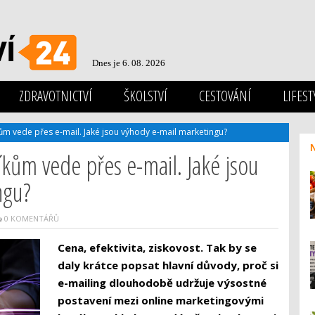
Dnes je 6. 08. 2026
ZDRAVOTNICTVÍ
ŠKOLSTVÍ
CESTOVÁNÍ
LIFEST
kům vede přes e-mail. Jaké jsou výhody e-mail marketingu?
íkům vede přes e-mail. Jaké jsou
ngu?
0 KOMENTÁŘŮ
Cena, efektivita, ziskovost. Tak by se
daly krátce popsat hlavní důvody, proč si
e-mailing dlouhodobě udržuje výsostné
postavení mezi online marketingovými