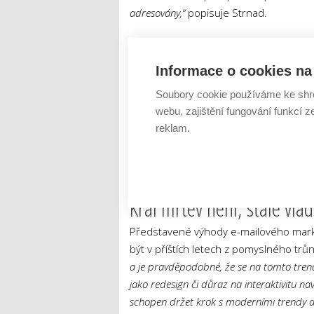
adresovány,“
popisuje Strnad.
Velká část zákazníků se po uskutečněn
nevrátí. Za pomoci e-mailové adresy v
Informace o cookies na 
vhodně zvolené strategie se tak náhod
Soubory cookie používáme ke shr
s tím pomáhá svým uživatelům Mail Ko
webu, zajištění fungování funkcí z
uskutečňovat efektivní automatizované
reklam.
uživatelsky přívětivému rozhraní lze, 
jejich výsledky detailně analyzovat. M
kontaktů či editor pro snadné vytvářen
Král mrtev není, stále vlá
Představené výhody e-mailového marke
být v příštích letech z pomyslného tr
a je pravděpodobné, že se na tomto tren
jako redesign či důraz na interaktivitu nav
schopen držet krok s moderními trendy a 