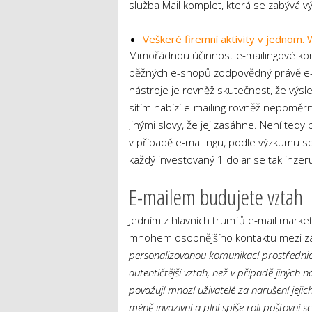
služba Mail komplet, která se zabývá 
Veškeré firemní aktivity v jednom. 
Mimořádnou účinnost e-mailingové komu
běžných e-shopů zodpovědný právě e-
nástroje je rovněž skutečnost, že výsl
sítím nabízí e-mailing rovněž nepoměrn
Jinými slovy, že jej zasáhne. Není tedy p
v případě e-mailingu, podle výzkumu 
každý investovaný 1 dolar se tak inzeruj
E-mailem budujete vztah
Jedním z hlavních trumfů e-mail market
mnohem osobnějšího kontaktu mezi zá
personalizovanou komunikací prostředni
autentičtější vztah, než v případě jiných 
považují mnozí uživatelé za narušení jej
méně invazivní a plní spíše roli poštovní s