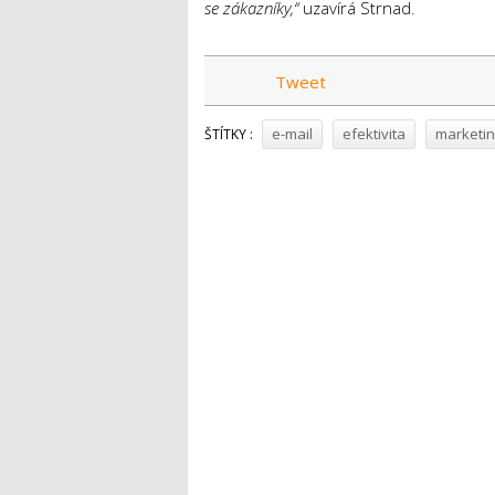
se zákazníky,“
uzavírá Strnad.
Tweet
e-mail
efektivita
marketin
ŠTÍTKY :