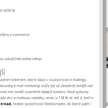
OI) 4200 %
ě příjmu e-commerce
ou uskutečnila online nákup
jší
adním kritériem, které dává v současnosti e-mailingu
izovaný e-mail marketing může být až desetkrát levnější než
E-mail má rovněž suverénně nejlepší konverzi. Nové výzkumy
kty skrz e-mailovou nabídku, utrácí o 138 % víc než ti, kteří e-
Strnad,
ředitel společnosti Webkomplet, do které patří i