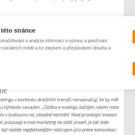
í nákupu přes e-shop na stránky prodejce již znovu
šak lze s odběratelem opětovně navázat kontakt. V případě
této stránce
ný kupující může proměnit ve stálého zákazníka. A právě
omažďování a analýze informací o výkonu a používání
mplet. Tento e-mail marketingový nástroj pomáhá firmám
e sociálních médií a ke zlepšení a přizpůsobení obsahu a
 kampaně optimalizované zákazníkovi na míru. Díky jeho
mimo jiné, všechny marketingové tahy přehledně plánovat a
ail Komplet rovněž nabízí jednoduchou správu databáze
í profesionálního designu e-mailů.
dne
tingu v kontextu dnešních trendů nenaznačují, že by měl
ůnu kýmkoliv sesazen.
„Obliba e-mailingu každým rokem roste
du v budoucnu nic zásadně nezmění. Nové pronikající inovace
íc posouvají e-mail marketing na další úroveň. Je tak stále
být nadále nejefektivnějším nástrojem pro online komunikaci