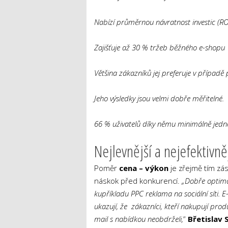
Nabízí průměrnou návratnost investic (R
Zajišťuje až 30 % tržeb běžného e-shopu
Většina zákazníků jej preferuje v případ
Jeho výsledky jsou velmi dobře měřitelné.
66 % uživatelů díky němu minimálně jedn
Nejlevnější a nejefektivně
Poměr
cena – výkon
je zřejmě tím zás
náskok před konkurencí.
„Dobře optimal
kupříkladu PPC reklama na sociální síti. 
ukazují, že zákazníci, kteří nakupují produ
mail s nabídkou neobdrželi,
“
Břetislav 