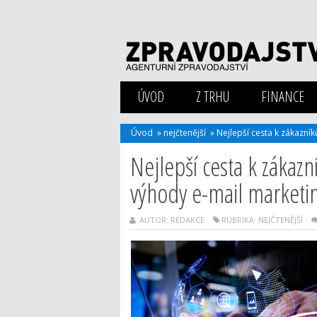
ÚVOD
Z TRHU
FINANCE
Úvod
»
nejčtenější
»
Nejlepší cesta k zákazní
Nejlepší cesta k zákazn
výhody e-mail marketi
AUTOR: REDAKCE
RUBRIKA:
NEJČTENĚJŠÍ