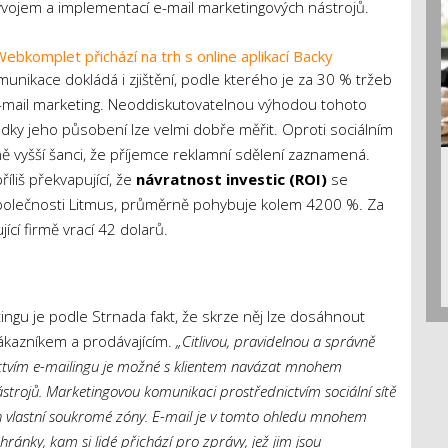
vývojem a implementací e-mail marketingových nástrojů.
Webkomplet přichází na trh s online aplikací Backy
nikace dokládá i zjištění, podle kterého je za 30 % tržeb
mail marketing. Neoddiskutovatelnou výhodou tohoto
edky jeho působení lze velmi dobře měřit. Oproti sociálním
ě vyšší šanci, že příjemce reklamní sdělení zaznamená.
říliš překvapující, že
návratnost investic (ROI)
se
společnosti Litmus, průměrně pohybuje kolem 4200 %. Za
ící firmě vrací 42 dolarů.
ingu je podle Strnada fakt, že skrze něj lze dosáhnout
kazníkem a prodávajícím.
„Citlivou, pravidelnou a správně
ctvím e-mailingu je možné s klientem navázat mnohem
nástrojů. Marketingovou komunikaci prostřednictvím sociální sítě
ich vlastní soukromé zóny. E-mail je v tomto ohledu mnohem
chránky, kam si lidé přichází pro zprávy, jež jim jsou