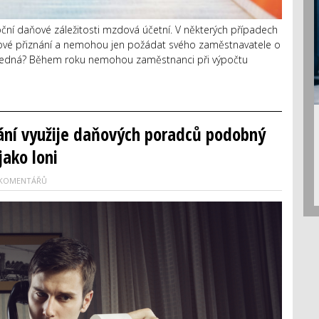
oční daňové záležitosti mzdová účetní. V některých případech
ňové přiznání a nemohou jen požádat svého zaměstnavatele o
e jedná? Během roku nemohou zaměstnanci při výpočtu
ání využije daňových poradců podobný
jako loni
 KOMENTÁŘŮ