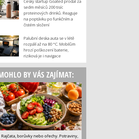
Český startup Goated prodal za
sedm měsíců 200 tisíc
proteinových drinků. Reaguje
na poptávku po funkčním a
čistém složení
Palubní deska auta se v létě
rozpálí až na 80 °C. Mobilům
hrozí poškození baterie,
riziková je i navigace
MOHLO BY VÁS ZAJÍMAT:
Rajčata, borůvky nebo ořechy. Potraviny,