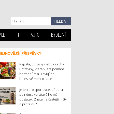
YLE
IT
AUTO
BYDLENÍ
NEJNOVĚJŠÍ PŘÍSPĚVKY
Rajčata, borůvky nebo ořechy.
Potraviny, které v létě pomáhají
hormonům a ulevují od
bolestivé menstruace
Je jen pro sportovce, přiberu
po něm a ve stravě ho mám
dostatek. Znáte nejčastější mýty
o proteinu?