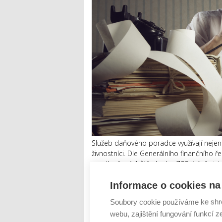
Služeb daňového poradce využívají nejen 
živnostníci. Dle Generálního finančního ř
prodloužené lhůtě zhruba 700 tisíc fyzick
daňového...
Informace o cookies na 
Číst dál
Soubory cookie používáme ke shr
Do konce května se platí d
webu, zajištění fungování funkcí z