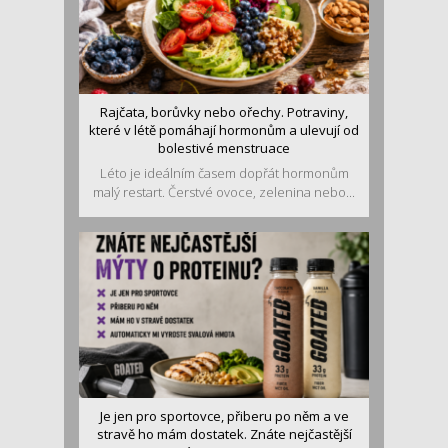
Rajčata, borůvky nebo ořechy. Potraviny,
které v létě pomáhají hormonům a ulevují od
bolestivé menstruace
Léto je ideálním časem dopřát hormonům
malý restart. Čerstvé ovoce, zelenina nebo...
Je jen pro sportovce, přiberu po něm a ve
stravě ho mám dostatek. Znáte nejčastější