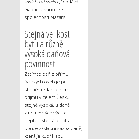
jinak hrozí sankce,“
dodává
Gabriela Ivanco ze
společnosti Mazars.
Stejná velikost
bytu a různě
vysoká daňová
povinnost
Zatímco daň z příjmu
fyzických osob je při
stejném zdanitelném
příjmu v celém Česku
stejně vysoká, u daně
z nemovitých věcí to
neplatí. Stejná je totiž
pouze základní sazba daně,
která je kupříkladu