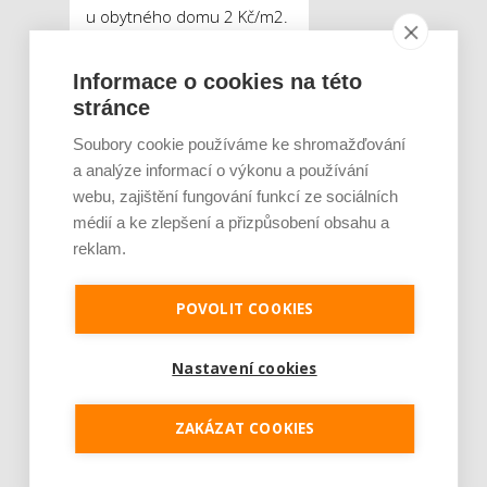
u obytného domu 2 Kč/m
2
.
Příslušný koeficient, jímž se
základní sazba daně násobí,
Informace o cookies na této
však závisí na velikosti obce,
stránce
kde se nemovitost nachází.
Soubory cookie používáme ke shromažďování
Obce ovšem mohou
a analýze informací o výkonu a používání
koeficient upravit. Ve
webu, zajištění fungování funkcí ze sociálních
velkých městech je tedy při
médií a ke zlepšení a přizpůsobení obsahu a
stejných vstupních údajích
reklam.
daň z nemovitých věcí vyšší.
POVOLIT COOKIES
Letní brigáda a daně
Nastavení cookies
Tweet
ZAKÁZAT COOKIES
2018
byty
ŠTÍTKY :
daň z nemovitých