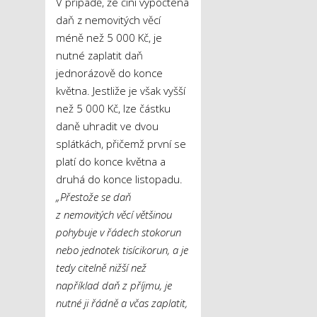
V případě, že činí vypočtená
daň z nemovitých věcí
méně než 5 000 Kč, je
nutné zaplatit daň
jednorázově do konce
května. Jestliže je však vyšší
než 5 000 Kč, lze částku
daně uhradit ve dvou
splátkách, přičemž první se
platí do konce května a
druhá do konce listopadu.
„Přestože se daň
z nemovitých věcí většinou
pohybuje v řádech stokorun
nebo jednotek tisícikorun, a je
tedy citelně nižší než
například daň z příjmu, je
nutné ji řádně a včas zaplatit,