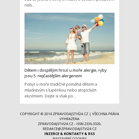
neb...
Dětem i dospělým hrozí u moře alergie, ryby
jsou 5. nejčastějším alergenem
Pobyt u moře tradičně pomáhá dětem a
mladistvým s lupénkou nebo atopickým
ekzémem. Dejte si však po...
COPYRIGHT © 2014
ZPRAVODAJSTVÍ24.CZ
| VŠECHNA PRÁVA
VYHRAZENA
ZPRAVODAJSTVI24.CZ - ISSN 2336-3320,
REDAKCE@ZPRAVODAJSTVI24.CZ
INZERCE
&
KONTAKTY
&
RSS
NASTAVENÍ COOKIES