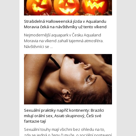
Strašidelná Halloweenská jízda v Aqualandu
Moravia čeká na návštěvníky už tento víkend
Nejmodernější aquapark v Česku Aqualand
Moravia na víkend zahalí tajemná atmosféra.
Návštěvníci se ...
Sexuální praktiky napříč kontinenty: Brazilci
milují orální sex, Asiati skupinový, Češi své
fantazie tají
Sexuální touhy mají všichni bez ohledu na to,
zda se jedná o ženy či muže, o sociální postavení