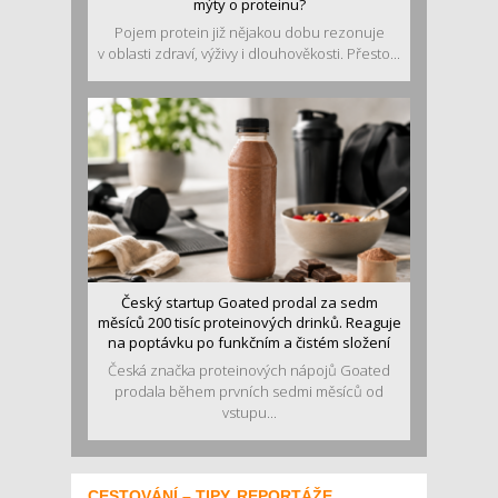
mýty o proteinu?
Pojem protein již nějakou dobu rezonuje
v oblasti zdraví, výživy i dlouhověkosti. Přesto...
Český startup Goated prodal za sedm
měsíců 200 tisíc proteinových drinků. Reaguje
na poptávku po funkčním a čistém složení
Česká značka proteinových nápojů Goated
prodala během prvních sedmi měsíců od
vstupu...
CESTOVÁNÍ – TIPY, REPORTÁŽE,