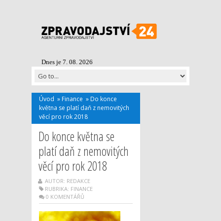
Dnes je 7. 08. 2026
Úvod
»
Finance
»
Do konce
května se platí daň z nemovitých
věcí pro rok 2018
Do konce května se
platí daň z nemovitých
věcí pro rok 2018
AUTOR: REDAKCE
RUBRIKA:
FINANCE
0 KOMENTÁŘŮ