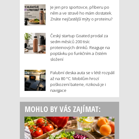
Je jen pro sportovce, přiberu po
něm a ve stravě ho mám dostatek.
Znáte nejčastější mýty o proteinu?
Český startup Goated prodal za
sedm měsíců 200 tisíc
proteinových drinků. Reaguje na
poptávku po funkčním a čistém
složení
Palubní deska auta se v létě rozpálí
až na 80 °C. Mobilům hrozí
poškození baterie, riziková je i
navigace
MOHLO BY VÁS ZAJÍMAT: