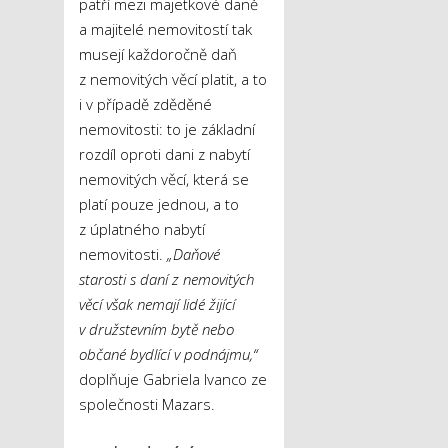
patří mezi majetkové daně
a majitelé nemovitostí tak
musejí každoročně daň
z nemovitých věcí platit, a to
i v případě zděděné
nemovitosti: to je základní
rozdíl oproti dani z nabytí
nemovitých věcí, která se
platí pouze jednou, a to
z úplatného nabytí
nemovitosti.
„Daňové
starosti s daní z nemovitých
věcí však nemají lidé žijící
v družstevním bytě nebo
občané bydlící v podnájmu,“
doplňuje Gabriela Ivanco ze
společnosti Mazars.