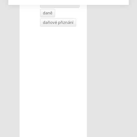
věcí
daně
daňové přiznání