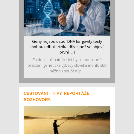
Geny nejsou osud. DNA longevity testy
mohou odhalit rizika dříve, než se objeví
první [...]
Za deset až patnáct let by se podrobné
přečtení genetické výbavy člověka mohlo stát
běžnou součástí p...
CESTOVÁNÍ – TIPY, REPORTÁŽE,
ROZHOVORY: