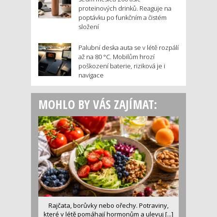
proteinových drinků. Reaguje na
poptávku po funkčním a čistém
složení
Palubní deska auta se v létě rozpálí
až na 80 °C. Mobilům hrozí
poškození baterie, riziková je i
navigace
MOHLO BY VÁS ZAJÍMAT:
Rajčata, borůvky nebo ořechy. Potraviny,
které v létě pomáhají hormonům a ulevuj [...]