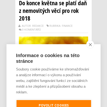
Do konce května se platí daň
z nemovitých věcí pro rok
2018
AUTOR: REDAKCE
RUBRIKA: FINANCE
0 KOMENTÁŘŮ
Informace o cookies na této
stránce
Soubory cookie používáme ke shromažďování
a analýze informací o výkonu a používání
webu, zajištění fungování funkcí ze sociálních
Na rozdíl od většiny daní a poplatků se daň
médií a ke zlepšení a přizpůsobení obsahu a
z nemovitých věcí platí dopředu. Pro rok
reklam.
2018 je nutné ji zaplatit do konce května
2018. Jak je to při prodeji nemovitosti
POVOLIT COOKIES
během roku? Kdy je nutné podat daňové