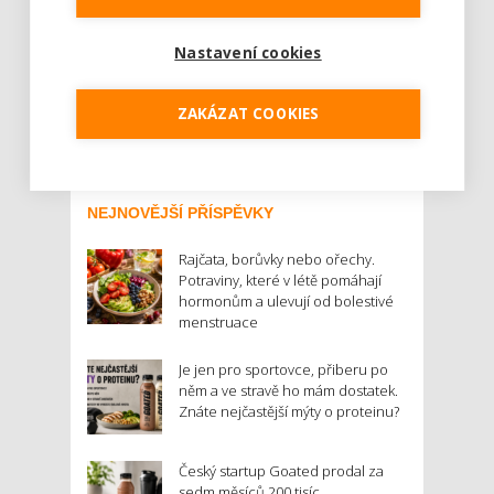
přiznání? Daň z nemovitých věcí, kterou tvoří
daň z pozemků a daň ze staveb a jednotek,
Nastavení cookies
patří me...
Číst dál
ZAKÁZAT COOKIES
NEJNOVĚJŠÍ PŘÍSPĚVKY
Rajčata, borůvky nebo ořechy.
Potraviny, které v létě pomáhají
hormonům a ulevují od bolestivé
menstruace
Je jen pro sportovce, přiberu po
něm a ve stravě ho mám dostatek.
Znáte nejčastější mýty o proteinu?
Český startup Goated prodal za
sedm měsíců 200 tisíc