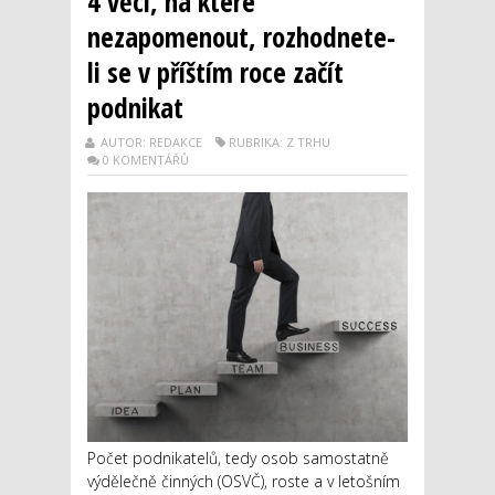
4 věci, na které
nezapomenout, rozhodnete-
li se v příštím roce začít
podnikat
AUTOR: REDAKCE
RUBRIKA: Z TRHU
0 KOMENTÁŘŮ
Počet podnikatelů, tedy osob samostatně
výdělečně činných (OSVČ), roste a v letošním