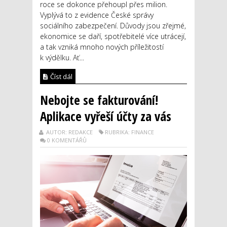
roce se dokonce přehoupl přes milion.
Vyplývá to z evidence České správy
sociálního zabezpečení. Důvody jsou zřejmé,
ekonomice se daří, spotřebitelé více utrácejí,
a tak vzniká mnoho nových příležitostí
k výdělku. Ať...
Číst dál
Nebojte se fakturování!
Aplikace vyřeší účty za vás
AUTOR: REDAKCE
RUBRIKA: FINANCE
0 KOMENTÁŘŮ