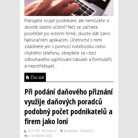
Plánujete rozjet podnikání, ale nemůžete si
dovolit vlastní účetní? Než se začnete
poohlížet po externí firmě, zkuste dát šanci
fakturačním aplikacím. Účetnictví s nimi
zvládnete jen s pomocí notebooku nebo
chytrého telefonu, obejdete se i bez
zdlouhavého vyplňování tabulek a formulářů
a nepotřebujet...
Číst dál
Při podání daňového přiznání
využije daňových poradců
podobný počet podnikatelů a
firem jako loni
AUTOR: REDAKCE
RUBRIKA: FINANCE
0 KOMENTÁŘŮ