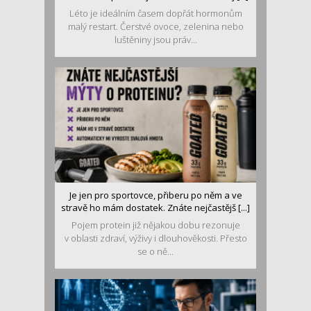
Léto je ideálním časem dopřát hormonům
malý restart. Čerstvé ovoce, zelenina nebo
luštěniny jsou práv...
Je jen pro sportovce, přiberu po něm a ve
stravě ho mám dostatek. Znáte nejčastějš [...]
Pojem protein již nějakou dobu rezonuje
v oblasti zdraví, výživy i dlouhověkosti. Přesto
se o ně...