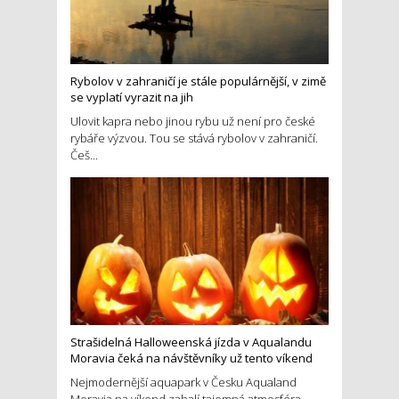
Rybolov v zahraničí je stále populárnější, v zimě
se vyplatí vyrazit na jih
Ulovit kapra nebo jinou rybu už není pro české
rybáře výzvou. Tou se stává rybolov v zahraničí.
Češ...
Strašidelná Halloweenská jízda v Aqualandu
Moravia čeká na návštěvníky už tento víkend
Nejmodernější aquapark v Česku Aqualand
Moravia na víkend zahalí tajemná atmosféra.