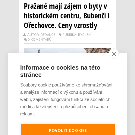
Pražané mají zájem o byty v
historickém centru, Bubenči i
Ořechovce. Ceny vzrostly
AUTOR: REDAKCE
RUBRIKA: BYDLENÍ
0 KOMENTÁŘŮ
Informace o cookies na této
stránce
Soubory cookie používáme ke shromažďování
a analýze informací o výkonu a používání
webu, zajištění fungování funkcí ze sociálních
médií a ke zlepšení a přizpůsobení obsahu a
Pražané znovu ochotně nakupují byty.
reklam.
Největší zájem je o historické centrum, část
Prahy 2, vybrané části Prahy 5 a 6. Nezáleží
přitom jen na lokalitě bydlení. Pro zákazníky
POVOLIT COOKIES