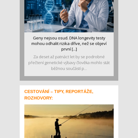
Geny nejsou osud. DNA longevity testy
mohou odhalit rizika dříve, než se objeví
první [...]
Za deset až patnáct let by se podrobné
přečtení genetické výbavy člověka mohlo stát
běžnou součástí p...
CESTOVÁNÍ – TIPY, REPORTÁŽE,
ROZHOVORY: