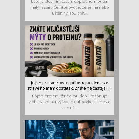
Léto je ideálním časem dopřát hormonům
malý restart. Čerstvé ovoce, zelenina nebo
luštěniny jsou práv...
Je jen pro sportovce, přiberu po něm a ve
stravě ho mám dostatek. Znáte nejčastějš [...]
Pojem protein již nějakou dobu rezonuje
v oblasti zdraví, výživy i dlouhověkosti. Přesto
se o ně...