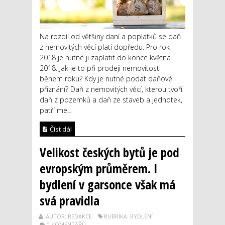
Na rozdíl od většiny daní a poplatků se daň
z nemovitých věcí platí dopředu. Pro rok
2018 je nutné ji zaplatit do konce května
2018. Jak je to při prodeji nemovitosti
během roku? Kdy je nutné podat daňové
přiznání? Daň z nemovitých věcí, kterou tvoří
daň z pozemků a daň ze staveb a jednotek,
patří me...
Číst dál
Velikost českých bytů je pod
evropským průměrem. I
bydlení v garsonce však má
svá pravidla
AUTOR: REDAKCE
RUBRIKA: BYDLENÍ
0 KOMENTÁŘŮ