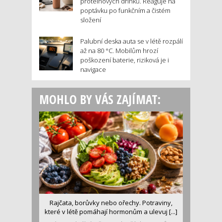
proteinových drinků. Reaguje na
poptávku po funkčním a čistém
složení
Palubní deska auta se v létě rozpálí
až na 80 °C. Mobilům hrozí
poškození baterie, riziková je i
navigace
MOHLO BY VÁS ZAJÍMAT:
Rajčata, borůvky nebo ořechy. Potraviny,
které v létě pomáhají hormonům a ulevuj [...]