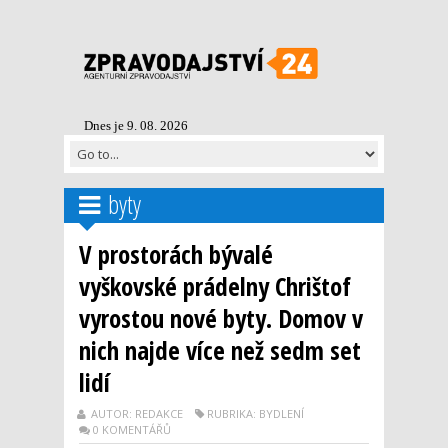
Dnes je 9. 08. 2026
byty
V prostorách bývalé
vyškovské prádelny Chrištof
vyrostou nové byty. Domov v
nich najde více než sedm set
lidí
AUTOR: REDAKCE
RUBRIKA: BYDLENÍ
0 KOMENTÁŘŮ