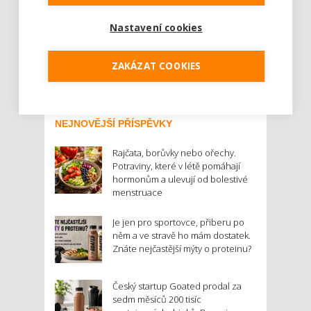
je klíčová například i vzdálenost od metra či
okolní zeleň. Byt si ale vybavují sami.
Nastavení cookies
Developeři však klientům vycházejí vstříc ...
Číst dál
ZAKÁZAT COOKIES
NEJNOVĚJŠÍ PŘÍSPĚVKY
Rajčata, borůvky nebo ořechy.
Potraviny, které v létě pomáhají
hormonům a ulevují od bolestivé
menstruace
Je jen pro sportovce, přiberu po
něm a ve stravě ho mám dostatek.
Znáte nejčastější mýty o proteinu?
Český startup Goated prodal za
sedm měsíců 200 tisíc