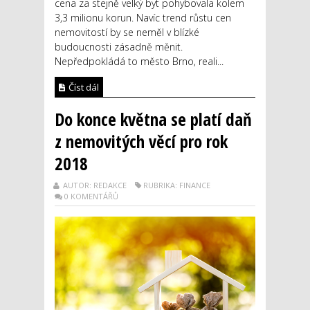
cena za stejně velký byt pohybovala kolem
3,3 milionu korun. Navíc trend růstu cen
nemovitostí by se neměl v blízké
budoucnosti zásadně měnit.
Nepředpokládá to město Brno, reali...
Číst dál
Do konce května se platí daň
z nemovitých věcí pro rok
2018
AUTOR: REDAKCE
RUBRIKA: FINANCE
0 KOMENTÁŘŮ