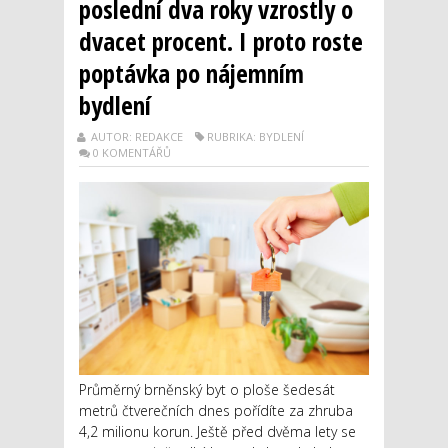
poslední dva roky vzrostly o
dvacet procent. I proto roste
poptávka po nájemním
bydlení
AUTOR: REDAKCE
RUBRIKA: BYDLENÍ
0 KOMENTÁŘŮ
Průměrný brněnský byt o ploše šedesát
metrů čtverečních dnes pořídíte za zhruba
4,2 milionu korun. Ještě před dvěma lety se