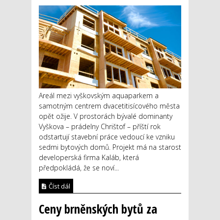
Areál mezi vyškovským aquaparkem a
samotným centrem dvacetitisícového města
opět ožije. V prostorách bývalé dominanty
Vyškova – prádelny Chrištof – příští rok
odstartují stavební práce vedoucí ke vzniku
sedmi bytových domů. Projekt má na starost
developerská firma Kaláb, která
předpokládá, že se noví...
Číst dál
Ceny brněnských bytů za