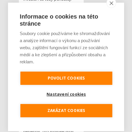
stavět na mapě, která
současným trendům už
Informace o cookies na této
vůbec neodpovídá. Druhým
stránce
problémem je složitost
Soubory cookie používáme ke shromažďování
územních a stavebních řízení,
a analýze informací o výkonu a používání
jež prodlužuje přípravnou
webu, zajištění fungování funkcí ze sociálních
fázi staveb na pět let, někdy i
médií a ke zlepšení a přizpůsobení obsahu a
na delší dobu. Pokud
reklam.
budeme považovat za
rozumnou dobu pro
POVOLIT COOKIES
přípravu dva roky, snadno
odvodíme, že rezidenční
Nastavení cookies
projekty mají za trhem tříleté
zpoždění. A poslední
nezanedbatelnou potíží jsou
ZAKÁZAT COOKIES
obyvatelé Brna, kteří v Brně
bydlení už vlastní, a další už
nehledají. Tito majitelé mají