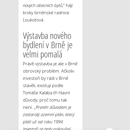
nových obecních bytů
,“ hájí
kroky brněnské radnice
Loukotová.
Výstavba nového
bydlení v Brně je
velmi pomalá
Právě výstavba je ale v Brně
obrovský problém. Ačkoliv
investoři by rádi v Brně
stavěli, existují podle
Tomáše Kalába tři hlavní
důvody, proč tomu tak
není. „
Prvním důvodem je
zastaralý územní plán, který
platí už od roku 1994.
Investoři se tedy pokoušejí