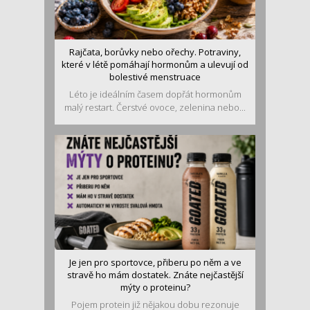
Rajčata, borůvky nebo ořechy. Potraviny,
které v létě pomáhají hormonům a ulevují od
bolestivé menstruace
Léto je ideálním časem dopřát hormonům
malý restart. Čerstvé ovoce, zelenina nebo...
Je jen pro sportovce, přiberu po něm a ve
stravě ho mám dostatek. Znáte nejčastější
mýty o proteinu?
Pojem protein již nějakou dobu rezonuje