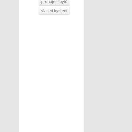
pronájem bytů
vlastní bydlení