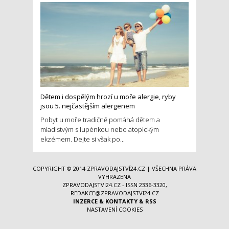
Dětem i dospělým hrozí u moře alergie, ryby
jsou 5. nejčastějším alergenem
Pobyt u moře tradičně pomáhá dětem a
mladistvým s lupénkou nebo atopickým
ekzémem. Dejte si však po...
COPYRIGHT © 2014
ZPRAVODAJSTVÍ24.CZ
| VŠECHNA PRÁVA
VYHRAZENA
ZPRAVODAJSTVI24.CZ - ISSN 2336-3320,
REDAKCE@ZPRAVODAJSTVI24.CZ
INZERCE
&
KONTAKTY
&
RSS
NASTAVENÍ COOKIES