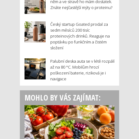
něm a ve stravě ho mám dostatek.
Znáte nejčastější mýty o proteinu?
Český startup Goated prodal za
sedm měsíců 200 tisíc
proteinových drinků. Reaguje na
poptávku po funkčním a čistém
složení
Palubní deska auta se v létě rozpálí
až na 80 °C. Mobilům hrozí
poškození baterie, riziková je i
navigace
MOHLO BY VÁS ZAJÍMAT: