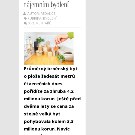
nájemním bydlení
AUTOR: REDAKCE
RUBRIKA:
BYDLENÍ
0 KOMENTÁŘŮ
Průměrný brněnský byt
o ploše šedesát metrů
čtverečních dnes
pořídíte za zhruba 4,2
milionu korun. Ještě před
dvěma lety se cena za
stejně velký byt
pohybovala kolem 3,3
milionu korun. Navíc