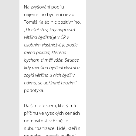
Na zvyšování podílu
nájemního bydlení nevidí
Tomáš Kaláb nic pozitivního.
„
Dnešní stav, kdy naprostá
většina bydlení je v ČR v
osobním vlastnictví, je podle
mého poklad, kterého
bychom si měli vážit. Situace,
kdy menšina bydlení vlastní a
zbylá většina u nich bydlí v
nájmu, se upřímně hrozím
,“
podotýká.
Dalším efektem, který má
příčinu ve vysokých cenách
nemovitostí v Brně, je
suburbanizace. Lidé, kteří si
nemohou dovolit bydlení