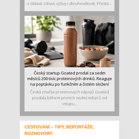
v oblasti zdraví, výživy i dlouhověkosti. Přesto...
Český startup Goated prodal za sedm
měsíců 200 tisíc proteinových drinků. Reaguje
na poptávku po funkčním a čistém složení
Česká značka proteinových nápojů Goated
prodala během prvních sedmi měsíců od
vstupu...
CESTOVÁNÍ – TIPY, REPORTÁŽE,
ROZHOVORY: