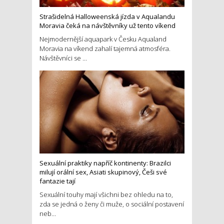
Strašidelná Halloweenská jízda v Aqualandu
Moravia čeká na návštěvníky už tento víkend
Nejmodernější aquapark v Česku Aqualand
Moravia na víkend zahalí tajemná atmosféra.
Návštěvníci se ...
Sexuální praktiky napříč kontinenty: Brazilci
milují orální sex, Asiati skupinový, Češi své
fantazie tají
Sexuální touhy mají všichni bez ohledu na to,
zda se jedná o ženy či muže, o sociální postavení
neb...