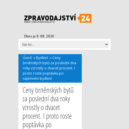
Dnes je 8. 08. 2026
Úvod
»
Bydlení
»
Ceny
brněnských bytů za poslední dva
roky vzrostly o dvacet procent. I
proto roste poptávka po
nájemním bydlení
Ceny brněnských bytů
za poslední dva roky
vzrostly o dvacet
procent. I proto roste
poptávka po