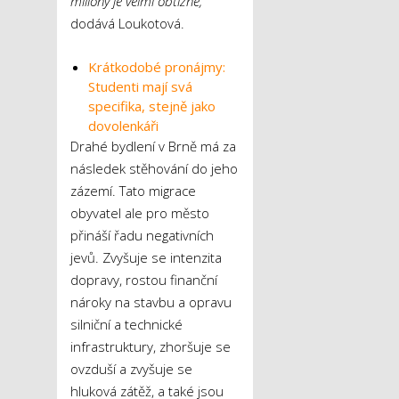
miliony je velmi obtížné,
“
dodává Loukotová.
Krátkodobé pronájmy:
Studenti mají svá
specifika, stejně jako
dovolenkáři
Drahé bydlení v Brně má za
následek stěhování do jeho
zázemí. Tato migrace
obyvatel ale pro město
přináší řadu negativních
jevů. Zvyšuje se intenzita
dopravy, rostou finanční
nároky na stavbu a opravu
silniční a technické
infrastruktury, zhoršuje se
ovzduší a zvyšuje se
hluková zátěž, a také jsou