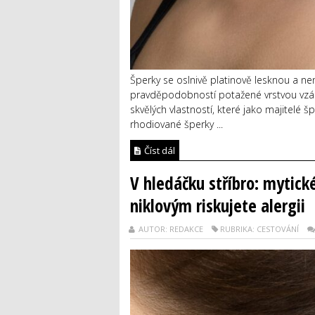
Šperky se oslnivě platinově lesknou a ne
pravděpodobností potažené vrstvou vzácn
skvělých vlastností, které jako majitelé 
rhodiované šperky ...
Číst dál
V hledáčku stříbro: mytické
niklovým riskujete alergii
AUTOR: REDAKCE
RUBRIKA: CESTOVÁNÍ