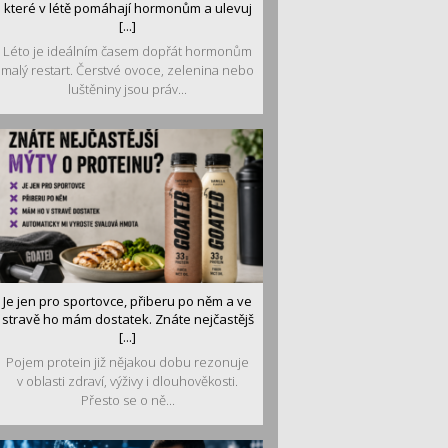
které v létě pomáhají hormonům a ulevuj
[...]
Léto je ideálním časem dopřát hormonům
malý restart. Čerstvé ovoce, zelenina nebo
luštěniny jsou práv...
Je jen pro sportovce, přiberu po něm a ve
stravě ho mám dostatek. Znáte nejčastějš
[...]
Pojem protein již nějakou dobu rezonuje
v oblasti zdraví, výživy i dlouhověkosti.
Přesto se o ně...