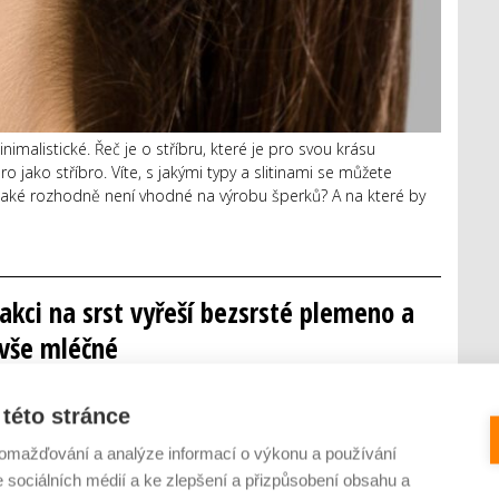
inimalistické. Řeč je o stříbru, které je pro svou krásu
 jako stříbro. Víte, s jakými typy a slitinami se můžete
u? Jaké rozhodně není vhodné na výrobu šperků? A na které by
akci na srst vyřeší bezsrsté plemeno a
 vše mléčné
0 KOMENTÁŘŮ
této stránce
omažďování a analýze informací o výkonu a používání
e sociálních médií a ke zlepšení a přizpůsobení obsahu a