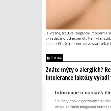
Je krásné, třpytivé, elegantní, moderní i m
vyhledáváno odnepaměti. Není však stříbro
setkat? Kterých si cenili už ve starověk
si...
Číst dál
Znáte mýty o alergiích? Re
intolerance laktózy vyřadí
AUTOR: REDAKCE
RUBRIKA: CESTOVÁNÍ
Informace o cookies na 
Soubory cookie používáme ke shr
webu, zajištění fungování funkcí z