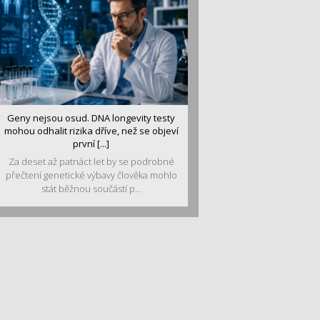
Geny nejsou osud. DNA longevity testy
mohou odhalit rizika dříve, než se objeví
první [...]
Za deset až patnáct let by se podrobné
přečtení genetické výbavy člověka mohlo
stát běžnou součástí p...