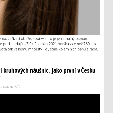
rýma, zažívací obtíže, kopřivka. To je jen stručný seznam
se podle údajů ÚZIS ČR z roku 2021 potýká více než 760 tisíc
ota tak velkému množství lidí, stále kolem nich panuje řada...
i kruhových náušnic, jako první v Česku
í
0 KOMENTÁŘŮ