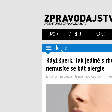
ÚVOD
Z TRHU
FINANCE
alergie
Když šperk, tak jedině s rh
nemusíte se bát alergie
AUTOR: REDAKCE
RUBRIKA: CESTOVÁNÍ