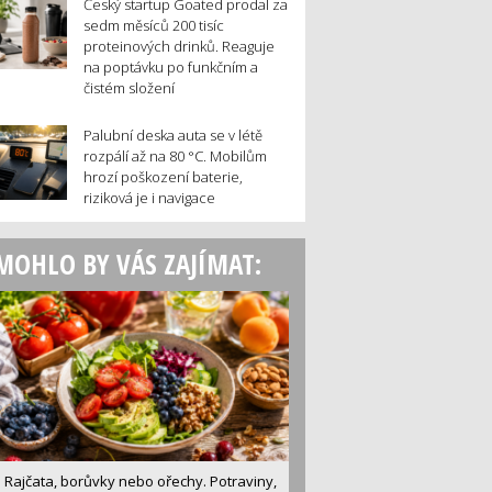
Český startup Goated prodal za
sedm měsíců 200 tisíc
proteinových drinků. Reaguje
na poptávku po funkčním a
čistém složení
Palubní deska auta se v létě
rozpálí až na 80 °C. Mobilům
hrozí poškození baterie,
riziková je i navigace
MOHLO BY VÁS ZAJÍMAT:
Rajčata, borůvky nebo ořechy. Potraviny,