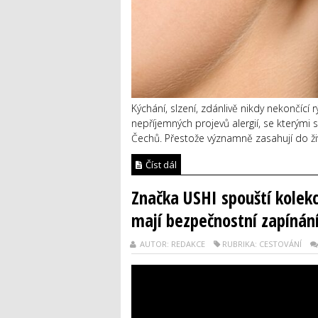
Kýchání, slzení, zdánlivě nikdy nekončící 
nepříjemných projevů alergií, se kterými 
Čechů. Přestože významně zasahují do živ
Číst dál
Značka USHI spouští kolekc
mají bezpečnostní zapínán
AUTOR: REDAKCE
RUBRIKA: CESTOVÁNÍ