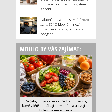
poptávku po funkčním a čistém
složení
Palubní deska auta se v létě rozpálí
až na 80 °C. Mobilům hrozí
poškození baterie, riziková je i
navigace
MOHLO BY VÁS ZAJÍMAT:
Rajčata, borůvky nebo ořechy. Potraviny,
které v létě pomáhají hormonům a ulevují od
bolestivé menstruace