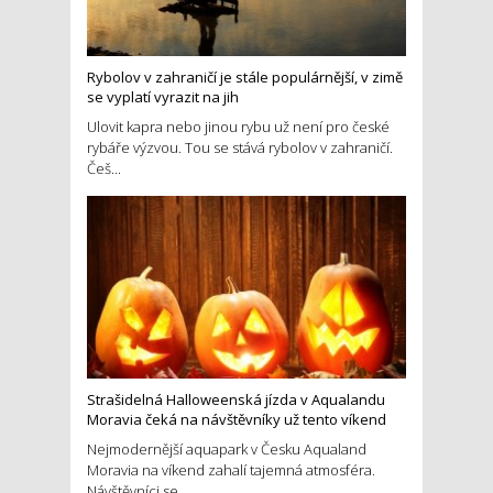
Rybolov v zahraničí je stále populárnější, v zimě
se vyplatí vyrazit na jih
Ulovit kapra nebo jinou rybu už není pro české
rybáře výzvou. Tou se stává rybolov v zahraničí.
Češ...
Strašidelná Halloweenská jízda v Aqualandu
Moravia čeká na návštěvníky už tento víkend
Nejmodernější aquapark v Česku Aqualand
Moravia na víkend zahalí tajemná atmosféra.
Návštěvníci se ...