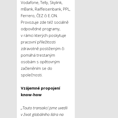
Vodafone, Telly, Skylink,
mBank, Raiffeisenbank, PPL,
Ferrero, ČEZ či E.ON.
Provozuje zde též sociálně
odpovědné programy,
v rámci kterých poskytuje
pracovní příležitosti
zdravotně postiženým či
pomáhá trestaným
osobám s opětovným
začleněním se do
společnosti.
Vzájemné propojení
know-how
„Touto transakcí jsme uvedli
v život globálního lídra na