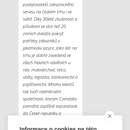
poskytovatelů zákaznického
servisu na českém trhu i ve
světě. Díky 30leté zkušenosti a
působení ve více než 20
zemích dokáže pokrýt
potřeby zákazníků v
jakémkoliv jazyce. Jako lídr na
trhu je dobře zavedená ve
všech hlavních odvětvích u
nás: maloobchod, telco,
utility, logistika, bankovnictví a
pojišťovnictví. Mnoho klientů
tak tvoří nadnárodní
společnosti, kterým Comdata
pomáhá úspěšně expandovat
do České republiky a
sousedních zemí, jako je
Maďarsko a Slovensko.
Informace o cookies na této