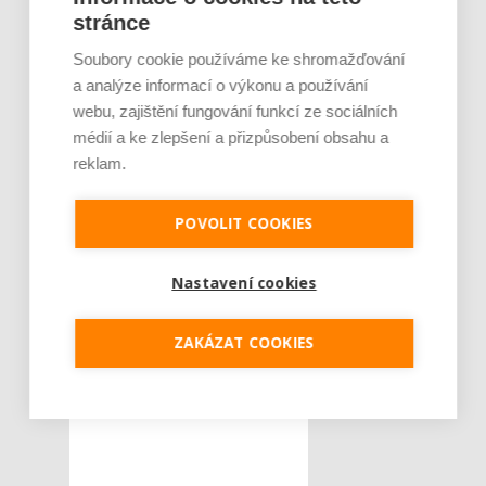
Činnosti pro ně zahrnují
stránce
inbound care-to-sales,
Soubory cookie používáme ke shromažďování
telesales, back-office,
a analýze informací o výkonu a používání
technickou podporu a další.
webu, zajištění fungování funkcí ze sociálních
médií a ke zlepšení a přizpůsobení obsahu a
reklam.
Tweet
POVOLIT COOKIES
Česká republika
ŠTÍTKY :
Comdata
Nastavení cookies
José Pacheco
Konecta
ZAKÁZAT COOKIES
outsourcing
zákaznický servis