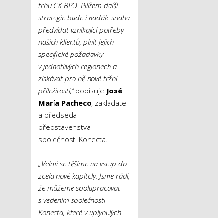
trhu CX BPO. Pilířem další
strategie bude i nadále snaha
předvídat vznikající potřeby
našich klientů, plnit jejich
specifické požadavky
v jednotlivých regionech a
získávat pro ně nové tržní
příležitosti,“
popisuje
José
María Pacheco
, zakladatel
a předseda
představenstva
společnosti Konecta.
„Velmi se těšíme na vstup do
zcela nové kapitoly. Jsme rádi,
že můžeme spolupracovat
s vedením společnosti
Konecta, které v uplynulých