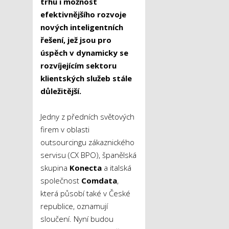
trhu i možnost
efektivnějšího rozvoje
nových inteligentních
řešení, jež jsou pro
úspěch v dynamicky se
rozvíjejícím sektoru
klientských služeb stále
důležitější.
Jedny z předních světových
firem v oblasti
outsourcingu zákaznického
servisu (CX BPO), španělská
skupina
Konecta
a italská
společnost
Comdata
,
která působí také v České
republice, oznamují
sloučení. Nyní budou