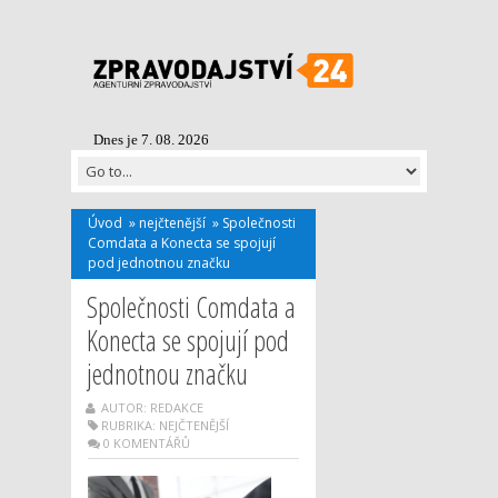
Dnes je 7. 08. 2026
Úvod
»
nejčtenější
»
Společnosti
Comdata a Konecta se spojují
pod jednotnou značku
Společnosti Comdata a
Konecta se spojují pod
jednotnou značku
AUTOR: REDAKCE
RUBRIKA:
NEJČTENĚJŠÍ
0 KOMENTÁŘŮ