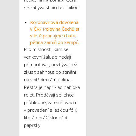
se zabývá stínící technikou.
Koronavirová dovolená
v ČR? Polovina Čechů si
v létě pronajme chatu,
pětina zamíří do kempů
Pro místnosti, kam se
venkovní žaluzie nedají
přimontovat, nezbývá než
zkusit sáhnout po stínění
na vnitřním rámu okna.
Pestrá je například nabídka
rolet. Prodávají se lehce
průhledné, zatemňovací i
v provedení s lesklou fólií,
která odráží sluneční
paprsky.