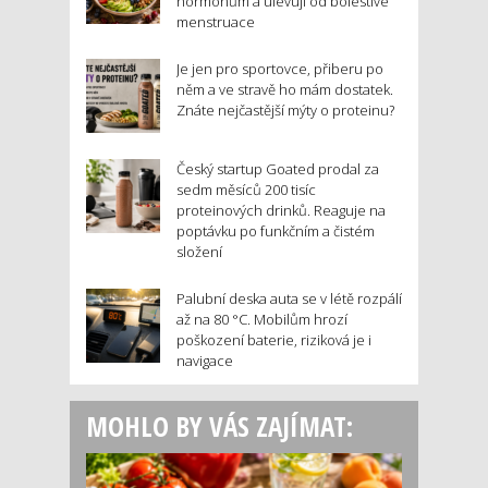
hormonům a ulevují od bolestivé
menstruace
Je jen pro sportovce, přiberu po
něm a ve stravě ho mám dostatek.
Znáte nejčastější mýty o proteinu?
Český startup Goated prodal za
sedm měsíců 200 tisíc
proteinových drinků. Reaguje na
poptávku po funkčním a čistém
složení
Palubní deska auta se v létě rozpálí
až na 80 °C. Mobilům hrozí
poškození baterie, riziková je i
navigace
MOHLO BY VÁS ZAJÍMAT: