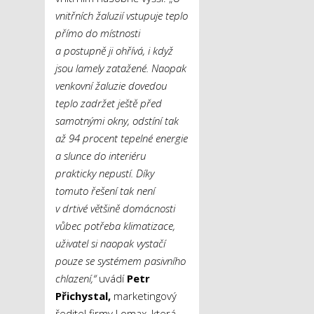
vnitřních žaluzií vstupuje teplo
přímo do místnosti
a postupně ji ohřívá, i když
jsou lamely zatažené. Naopak
venkovní žaluzie dovedou
teplo zadržet ještě před
samotnými okny, odstíní tak
až 94 procent tepelné energie
a slunce do interiéru
prakticky nepustí. Díky
tomuto řešení tak není
v drtivé většině domácnosti
vůbec potřeba klimatizace,
uživatel si naopak vystačí
pouze se systémem pasivního
chlazení,“
uvádí
Petr
Přichystal,
marketingový
ředitel firmy Lomax, která