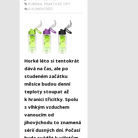
RUBRIKA:
PRAKTICKÉ TIPY
0 KOMENTÁŘŮ
Horké léto si tentokrát
dává na čas, ale po
studeném začátku
měsíce budou denní
teploty stoupat až
k hranici třicítky. Spolu
s vlhkým vzduchem
vanoucím od
jihovýchodu to znamená
sérií dusných dní. Počasí
bude svádět k výletům