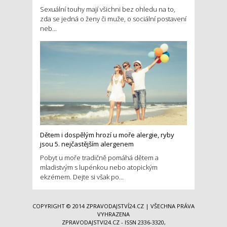
Sexuální touhy mají všichni bez ohledu na to,
zda se jedná o ženy či muže, o sociální postavení
neb...
Dětem i dospělým hrozí u moře alergie, ryby
jsou 5. nejčastějším alergenem
Pobyt u moře tradičně pomáhá dětem a
mladistvým s lupénkou nebo atopickým
ekzémem. Dejte si však po...
COPYRIGHT © 2014
ZPRAVODAJSTVÍ24.CZ
| VŠECHNA PRÁVA
VYHRAZENA
ZPRAVODAJSTVI24.CZ - ISSN 2336-3320,