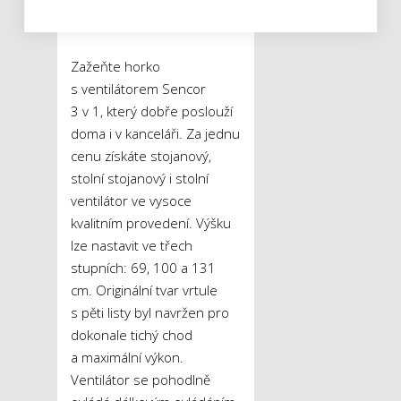
v 1
Zažeňte horko
s ventilátorem Sencor
3 v 1, který dobře poslouží
doma i v kanceláři. Za jednu
cenu získáte stojanový,
stolní stojanový i stolní
ventilátor ve vysoce
kvalitním provedení. Výšku
lze nastavit ve třech
stupních: 69, 100 a 131
cm. Originální tvar vrtule
s pěti listy byl navržen pro
dokonale tichý chod
a maximální výkon.
Ventilátor se pohodlně