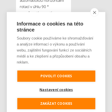
automatickou horizontální
rotací v úhlu 90 °
s možností vypnutí
i nastavitelným úhlem
Informace o cookies na této
sklonu. Pogumovaná
stránce
spodní část ventilátoru
zajišťuje vysokou stabilitu.
Soubory cookie používáme ke shromažďování
Koupíte na Astoreo.cz.
a analýze informací o výkonu a používání
webu, zajištění fungování funkcí ze sociálních
médií a ke zlepšení a přizpůsobení obsahu a
reklam.
POVOLIT COOKIES
Nastavení cookies
Cena: 1 299 Kč
ZAKÁZAT COOKIES
Stojanový ventilátor 3