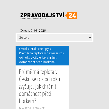
Dnes je 9. 08. 2026
Úvod
»
Praktické tipy
»
Průměrná teplota v Česku se rok
od roku zvyšuje. Jak chránit
domácnost před horkem?
Průměrná teplota v
Česku se rok od roku
zvyšuje. Jak chránit
domácnost před
horkem?
AUTOR: REDAKCE