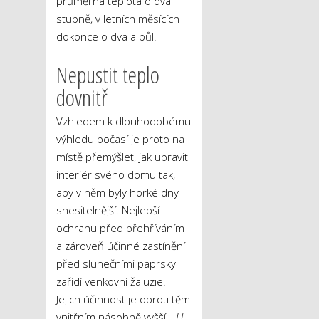
průměrná teplota o dva
stupně, v letních měsících
dokonce o dva a půl.
Nepustit teplo
dovnitř
Vzhledem k dlouhodobému
výhledu počasí je proto na
místě přemýšlet, jak upravit
interiér svého domu tak,
aby v něm byly horké dny
snesitelnější. Nejlepší
ochranu před přehříváním
a zároveň účinné zastínění
před slunečními paprsky
zařídí venkovní žaluzie.
Jejich účinnost je oproti těm
vnitřním násobně vyšší. „
U