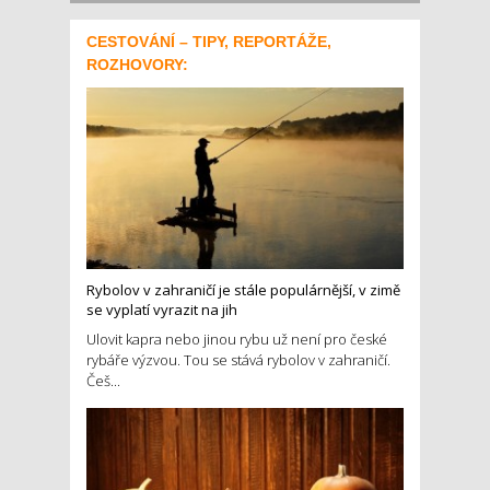
CESTOVÁNÍ – TIPY, REPORTÁŽE,
ROZHOVORY:
Rybolov v zahraničí je stále populárnější, v zimě
se vyplatí vyrazit na jih
Ulovit kapra nebo jinou rybu už není pro české
rybáře výzvou. Tou se stává rybolov v zahraničí.
Češ...