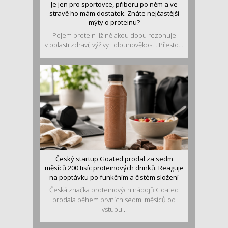
Je jen pro sportovce, přiberu po něm a ve
stravě ho mám dostatek. Znáte nejčastější
mýty o proteinu?
Pojem protein již nějakou dobu rezonuje
v oblasti zdraví, výživy i dlouhověkosti. Přesto...
Český startup Goated prodal za sedm
měsíců 200 tisíc proteinových drinků. Reaguje
na poptávku po funkčním a čistém složení
Česká značka proteinových nápojů Goated
prodala během prvních sedmi měsíců od
vstupu...