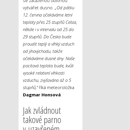
se zataženou oblohou
vytvářet dusno.
„Od pátku
12. června očekáváme letní
teploty přes 25 stupňů Celsia,
někde i v intervalu od 25 do
29 stupňů. Do Česka bude
proudit teplý a vlhký vzduch
od jihovýchodu, takže
očekáváme dusné dny. Naše
pocitová teplota bude, kvůli
vysoké relativní vlhkosti
vzduchu, zvyšována až o 5
stupňů,“
říká meteoroložka
Dagmar Honsová
.
Jak zvládnout
takové parno
v uzavřeném