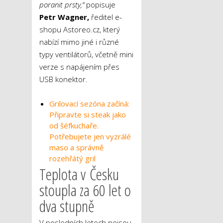
poranit prsty,“
popisuje
Petr Wagner,
ředitel e-
shopu Astoreo.cz, který
nabízí mimo jiné i různé
typy ventilátorů, včetně mini
verze s napájením přes
USB konektor.
Grilovací sezóna začíná:
Připravte si steak jako
od šéfkuchaře.
Potřebujete jen vyzrálé
maso a správně
rozehřátý gril
Teplota v Česku
stoupla za 60 let o
dva stupně
V posledních letech nejsou