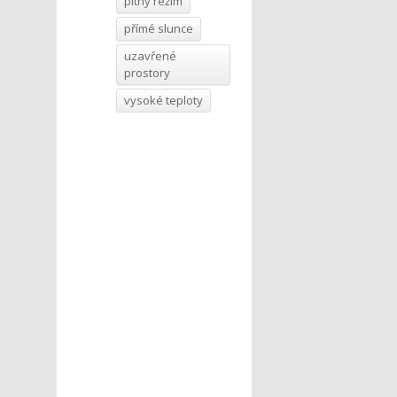
pitný režim
přímé slunce
uzavřené
prostory
vysoké teploty