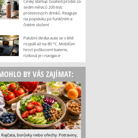
Český startup Goated prodal za
sedm měsíců 200 tisíc
proteinových drinků. Reaguje
na poptávku po funkčním a
čistém složení
Palubní deska auta se v létě
rozpálí až na 80 °C. Mobilům
hrozí poškození baterie,
riziková je i navigace
MOHLO BY VÁS ZAJÍMAT:
Rajčata, borůvky nebo ořechy. Potraviny,