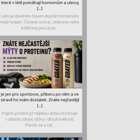
které v létě pomáhají hormonům a ulevuj
[...]
Léto je ideálním časem dopřát hormonům
malý restart. Čerstvé ovoce, zelenina nebo
luštěniny jsou práv...
Je jen pro sportovce, přiberu po něm a ve
stravě ho mám dostatek. Znáte nejčastějš
[...]
Pojem protein již nějakou dobu rezonuje
v oblasti zdraví, výživy i dlouhověkosti.
Přesto se o ně...