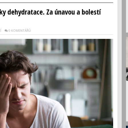
ky dehydratace. Za únavou a bolestí
Í
0 KOMENTÁŘŮ