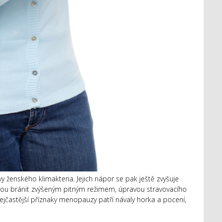
vy ženského klimakteria. Jejich nápor se pak ještě zvyšuje
hou bránit zvýšeným pitným režimem, úpravou stravovacího
jčastější příznaky menopauzy patří návaly horka a pocení,