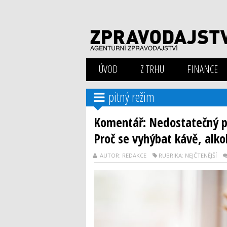
ÚVOD
Z TRHU
FINANCE
pitný režim
Komentář: Nedostatečný pi
Proč se vyhýbat kávě, alk
AUTOR: REDAKCE
RUBRIKA: NEJČTENĚJŠÍ