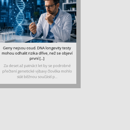
Geny nejsou osud. DNA longevity testy
mohou odhalit rizika dříve, než se objeví
první [...]
Za deset až patnáct let by se podrobné
přečtení genetické výbavy člověka mohlo
stát běžnou součástí p...