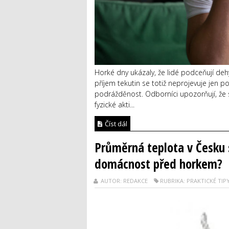
Horké dny ukázaly, že lidé podceňují deh
příjem tekutin se totiž neprojevuje jen p
podrážděnost. Odborníci upozorňují, že sp
fyzické akti...
Číst dál
Průměrná teplota v Česku s
domácnost před horkem?
AUTOR: REDAKCE
RUBRIKA: PRAKTICKÉ TIP