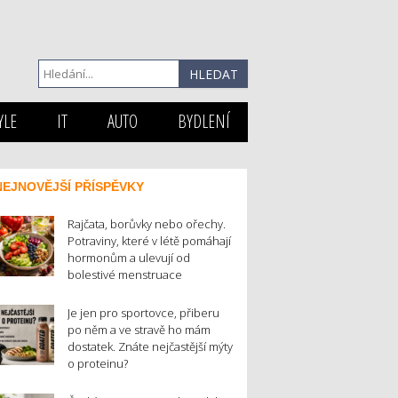
YLE
IT
AUTO
BYDLENÍ
NEJNOVĚJŠÍ PŘÍSPĚVKY
Rajčata, borůvky nebo ořechy.
Potraviny, které v létě pomáhají
hormonům a ulevují od
bolestivé menstruace
Je jen pro sportovce, přiberu
po něm a ve stravě ho mám
dostatek. Znáte nejčastější mýty
o proteinu?