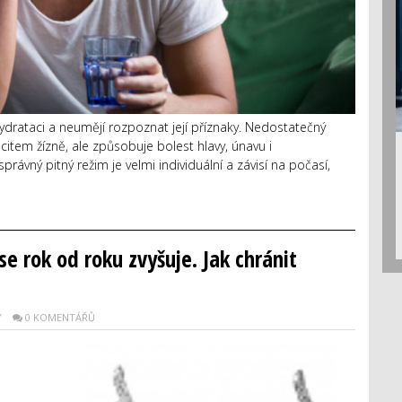
ydrataci a neumějí rozpoznat její příznaky. Nedostatečný
ocitem žízně, ale způsobuje bolest hlavy, únavu i
rávný pitný režim je velmi individuální a závisí na počasí,
e rok od roku zvyšuje. Jak chránit
Y
0 KOMENTÁŘŮ