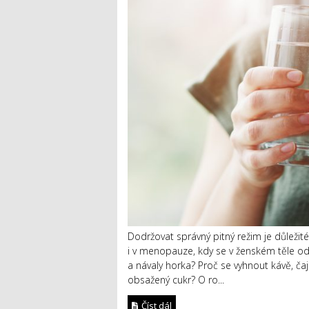
Dodržovat správný pitný režim je důleži
i v menopauze, kdy se v ženském těle od
a návaly horka? Proč se vyhnout kávě, č
obsažený cukr? O ro...
Číst dál