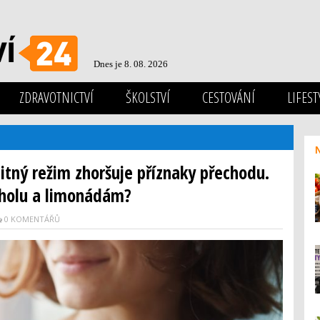
Dnes je 8. 08. 2026
ZDRAVOTNICTVÍ
ŠKOLSTVÍ
CESTOVÁNÍ
LIFEST
tný režim zhoršuje příznaky přechodu.
oholu a limonádám?
0 KOMENTÁŘŮ