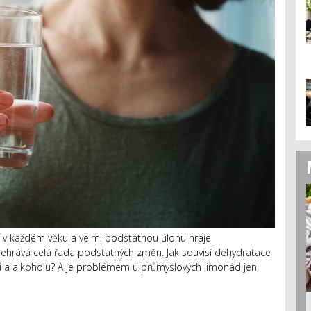
té v každém věku a velmi podstatnou úlohu hraje
ehrává celá řada podstatných změn. Jak souvisí dehydratace
aji a alkoholu? A je problémem u průmyslových limonád jen