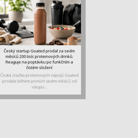
Český startup Goated prodal za sedm
měsíců 200 tisíc proteinových drinků.
Reaguje na poptávku po funkčním a
čistém složení
Česká značka proteinových nápojů Goated
prodala během prvních sedmi měsíců od
vstupu...