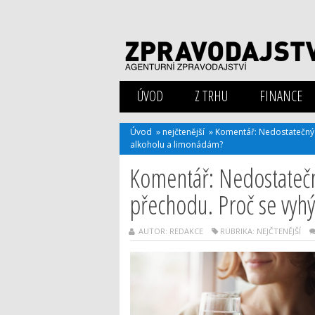
ÚVOD
Z TRHU
FINANCE
Úvod
»
nejčtenější
»
Komentář: Nedostatečný p
alkoholu a limonádám?
Komentář: Nedostatečný
přechodu. Proč se vyh
AUTOR: REDAKCE
RUBRIKA:
NEJČTENĚJŠÍ