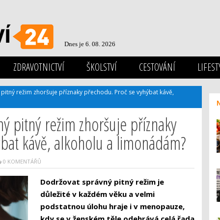
Dnes je 6. 08. 2026
ZDRAVOTNICTVÍ
ŠKOLSTVÍ
CESTOVÁNÍ
LIFEST
itný režim zhoršuje příznaky přechodu. Proč se vyhýbat kávě,
 pitný režim zhoršuje příznaky
ýbat kávě, alkoholu a limonádám?
0 KOMENTÁŘŮ
Dodržovat správný pitný režim je
důležité v každém věku a velmi
podstatnou úlohu hraje i v menopauze,
kdy se v ženském těle odehrává celá řada