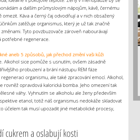
oda, ideálně v pokojové teplotě. Ženy v menopauze by se
limonádám a dalším průmyslovým nápojům, kávě, černému
ně omezit. Káva a černý čaj odvodňují a v nich obsažený
činkům zatěžuje organismus, který je už tak značně
změnami. Tyto povzbuzovače zároveň nabourávají
á potřebné regenerace.
 akné aneb 5 způsobů, jak přechod změní vaši kůži
je. Alkohol sice pomůže s usnutím, ovšem zásadně
 dřívějšího probuzení a brání nástupu REM fáze
 regeneraci organismu, ale také zpracování emocí. Alkohol,
 je rovněž opravdová kalorická bomba. Jeho omezení tak
tělesné váhy. Vyhnutím se alkoholu ale ženy především
spektive etanol, totiž náš organismus nedokáže skladovat
tímto účelem tak musí upozadit jiné metabolické procesy,
 cukrem a oslabují kosti