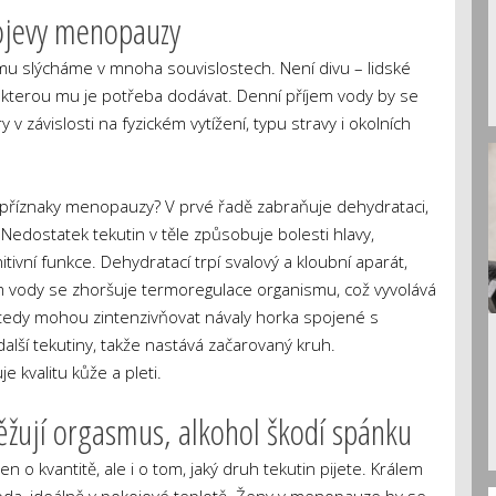
rojevy menopauzy
mu slýcháme v mnoha souvislostech. Není divu – lidské
, kterou mu je potřeba dodávat. Denní příjem vody by se
v závislosti na fyzickém vytížení, typu stravy i okolních
 příznaky menopauzy? V prvé řadě zabraňuje dehydrataci,
edostatek tekutin v těle způsobuje bolesti hlavy,
tivní funkce. Dehydratací trpí svalový a kloubní aparát,
kem vody se zhoršuje termoregulace organismu, což vyvolává
 tedy mohou zintenzivňovat návaly horka spojené s
lší tekutiny, takže nastává začarovaný kruh.
 kvalitu kůže a pleti.
těžují orgasmus, alkohol škodí spánku
 o kvantitě, ale i o tom, jaký druh tekutin pijete. Králem