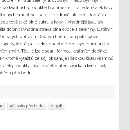
e dobré nahradit zelenými, ovocnými nebo bylinnými.
po kvalitních produktech a omezte ji na jeden šálek kávy
íbených smoothie, jsou sice zdravé, ale není dobré to
ou totiž také plné cukru a kalorií. Vhodnější jsou tak
a doplnit i vhodná strava plná ovoce a zeleniny, luštěnin,
ě bohatých potravin. Dobrým tipem jsou pak sójové
estrogeny, které jsou velmi podobné ženským hormonům
ích změn. Tělu je lze dodat i formou kvalitních doplňků
Ten kromě výtažků ze sóji obsahuje i širokou škálu vitamínů,
čelí produkty, jako je včelí mateří kašička a květní pyl,
ůběhu přechodu.
im
příznaky přechodu
Vegall