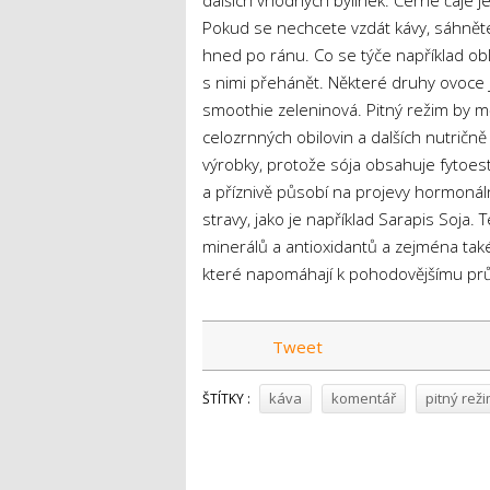
dalších vhodných bylinek. Černé čaje j
Pokud se nechcete vzdát kávy, sáhněte 
hned po ránu. Co se týče například obl
s nimi přehánět. Některé druhy ovoce js
smoothie zeleninová. Pitný režim by měl
celozrnných obilovin a dalších nutričn
výrobky, protože sója obsahuje fyto
a příznivě působí na projevy hormonáln
stravy, jako je například Sarapis Soja. 
minerálů a antioxidantů a zejména také v
které napomáhají k pohodovějšímu pr
Tweet
káva
komentář
pitný rež
ŠTÍTKY :