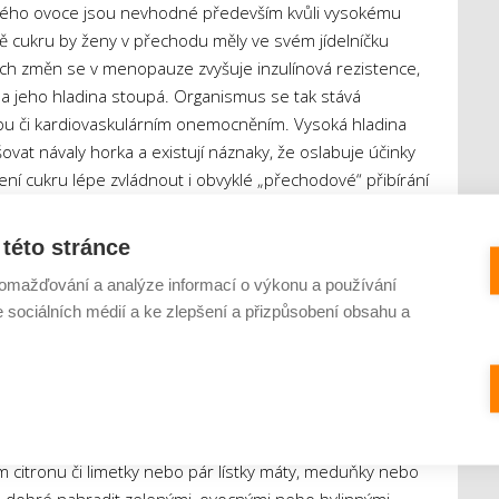
adkého ovoce jsou nevhodné především kvůli vysokému
vě cukru by ženy v přechodu měly ve svém jídelníčku
ích změn se v menopauze zvyšuje inzulínová rezistence,
 a jeho hladina stoupá. Organismus se tak stává
typu či kardiovaskulárním onemocněním. Vysoká hladina
vat návaly horka a existují náznaky, že oslabuje účinky
 cukru lépe zvládnout i obvyklé „přechodové“ přibírání
celou řadu zdravotních komplikací.
této stránce
také kyselinu fosforečnou, která může ve vysokých
omažďování a analýze informací o výkonu a používání
vápníku v těle, a tím negativně působí na zdraví kostí. Ty
e sociálních médií a ke zlepšení a přizpůsobení obsahu a
 dodatečné oslabení skeletu vlivem průmyslových
né následky.
opauze potřeba hlavně čistou vodu. Ozvláštnit si ji je
 citronu či limetky nebo pár lístky máty, meduňky nebo