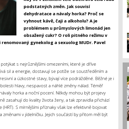
podstatných změn. Jak souvisí
dehydratace a návaly horka? Proč se
vyhnout kávě, čaji a alkoholu? A je
problémem u průmyslových limonád jen
obsažený cukr? O roli pitného režimu v
i
renomovaný gynekolog a sexuolog MUDr. Pavel
otýkat s nejrůznějšími omezeními, které je dříve
vá sil a energie, dostavují se potíže se soustředěním a
esivní a úzkostné stavy, bývají více podrážděné. Běžné je i
, bolesti hlavy, nespavost a náhlé změny nálad. Téměř
 návaly horka a noční pocení. Někdy mohou být projevy
 zasahují do kvality života ženy, a tak zpravidla přichází
 (HRT). S mírnějšími příznaky však lze efektivně bojovat
změnami v jídelníčku. Jejich součástí by přitom měl být