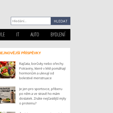
YLE
IT
AUTO
BYDLENÍ
NEJNOVĚJŠÍ PŘÍSPĚVKY
Rajčata, borůvky nebo ořechy.
Potraviny, které v létě pomáhají
hormonům a ulevují od
bolestivé menstruace
Je jen pro sportovce, přiberu
po něm a ve stravě ho mám
dostatek. Znáte nejčastější mýty
o proteinu?