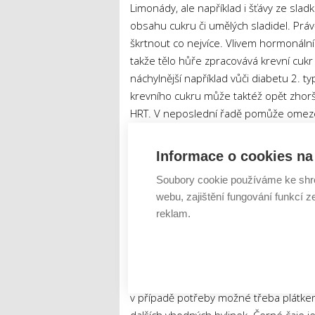
Limonády, ale například i šťávy ze sl
obsahu cukru či umělých sladidel. Prá
škrtnout co nejvíce. Vlivem hormonáln
takže tělo hůře zpracovává krevní cukr
náchylnější například vůči diabetu 2. 
krevního cukru může taktéž opět zhoršo
HRT. V neposlední řadě pomůže omezení
na váze, které samo o sobě způsobuje 
Informace o cookies na 
Mnoho průmyslových limonád obsahuje 
Soubory cookie používáme ke shr
dávkách narušovat rovnováhu fosforu a 
webu, zajištění fungování funkcí z
v menopauze ohrožuje osteoporóza, a
reklam.
limonád tak může mít velice nebezpeč
Co pít, ale i jíst?
Jak již bylo zmíněno, pít je nejen v men
v případě potřeby možné třeba plátkem