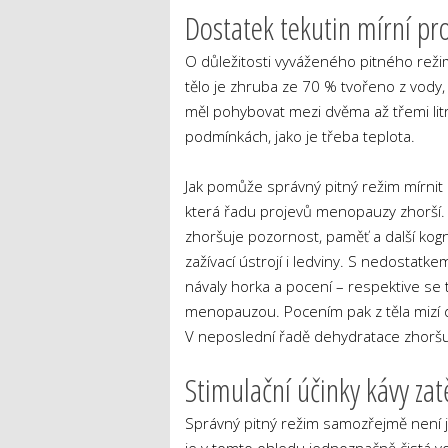
Dostatek tekutin mírní p
O důležitosti vyváženého pitného reži
tělo je zhruba ze 70 % tvořeno z vody
měl pohybovat mezi dvěma až třemi litry 
podmínkách, jako je třeba teplota.
Jak pomůže správný pitný režim mírnit
která řadu projevů menopauzy zhorší. N
zhoršuje pozornost, paměť a další kogni
zažívací ústrojí i ledviny. S nedostat
návaly horka a pocení – respektive se
menopauzou. Pocením pak z těla mizí da
V neposlední řadě dehydratace zhoršuje
Stimulační účinky kávy za
Správný pitný režim samozřejmě není jen