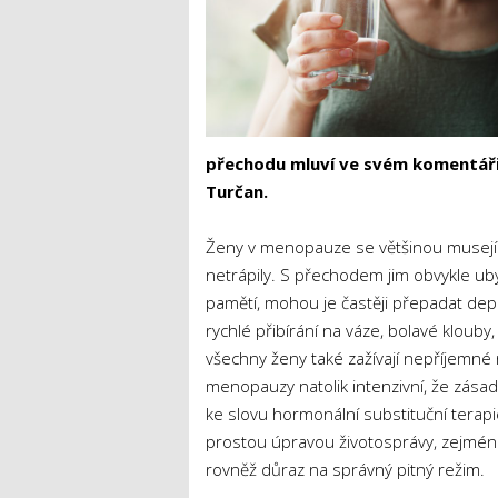
přechodu
mluví ve svém komentář
Turčan.
Ženy v menopauze se většinou musejí p
netrápily. S přechodem jim obvykle ubý
pamětí, mohou je častěji přepadat depr
rychlé přibírání na váze, bolavé klouby
všechny ženy také zažívají nepříjemné
menopauzy natolik intenzivní, že zásadně
ke slovu hormonální substituční terapie
prostou úpravou životosprávy, zejména 
rovněž důraz na správný pitný režim.