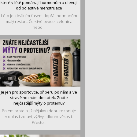
které v létě pomáhají hormonům a ulevují
od bolestivé menstruace
Léto je ideálním časem dopřát hormonům
malý restart. Čerstvé ovoce, zelenina
nebo...
Je jen pro sportovce, přiberu po něm a ve
stravě ho mám dostatek. Znáte
nejčastější mýty o proteinu?
Pojem protein již nějakou dobu rezonuje
v oblasti zdraví, výživy i dlouhověkosti.
Přesto...