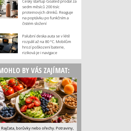
Český startup Goated prodal za
sedm měsíců 200 tisíc
proteinových drinků. Reaguje
na poptávku po funkčním a
čistém složení
Palubní deska auta se v létě
rozpálí až na 80 °C. Mobilům
hrozí poškození baterie,
riziková je i navigace
MOHLO BY VÁS ZAJÍMAT:
Rajčata, borůvky nebo ořechy. Potraviny,