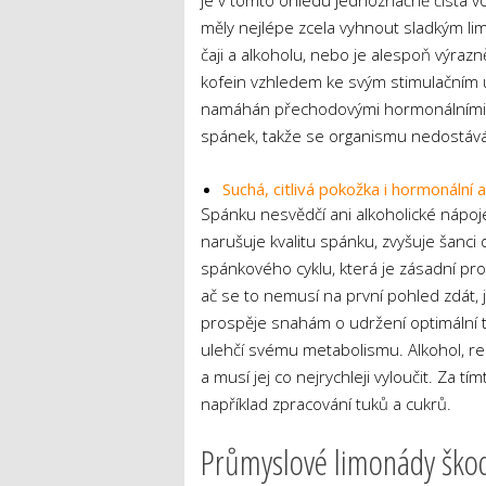
je v tomto ohledu jednoznačně čistá v
měly nejlépe zcela vyhnout sladkým 
čaji a alkoholu, nebo je alespoň výraz
kofein vzhledem ke svým stimulačním ú
namáhán přechodovými hormonálními 
spánek, takže se organismu nedostáv
Suchá, citlivá pokožka i hormonální
Spánku nesvědčí ani alkoholické nápo
narušuje kvalitu spánku, zvyšuje šanci
spánkového cyklu, která je zásadní pro
ač se to nemusí na první pohled zdát,
prospěje snahám o udržení optimální 
ulehčí svému metabolismu. Alkohol, re
a musí jej co nejrychleji vyloučit. Za 
například zpracování tuků a cukrů.
Průmyslové limonády škodí