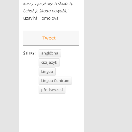
kurzy v jazykových školách,
čehož je škoda nevyužít,“
uzavírá Homolová
.
Tweet
angličtina
ŠTÍTKY :
cizí jazyk
Lingua
Lingua Centrum
předsevzetí