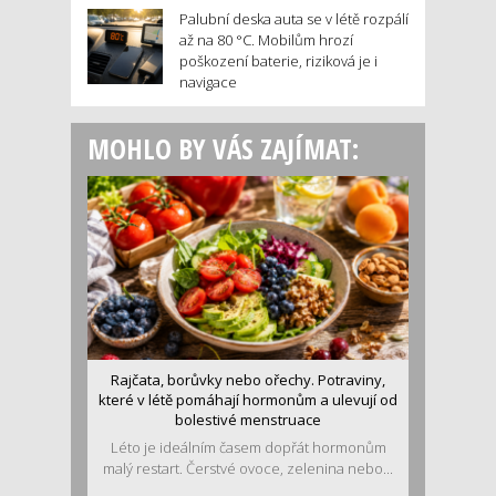
Palubní deska auta se v létě rozpálí
až na 80 °C. Mobilům hrozí
poškození baterie, riziková je i
navigace
MOHLO BY VÁS ZAJÍMAT:
Rajčata, borůvky nebo ořechy. Potraviny,
které v létě pomáhají hormonům a ulevují od
bolestivé menstruace
Léto je ideálním časem dopřát hormonům
malý restart. Čerstvé ovoce, zelenina nebo...