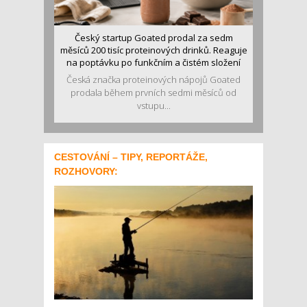
Český startup Goated prodal za sedm
měsíců 200 tisíc proteinových drinků. Reaguje
na poptávku po funkčním a čistém složení
Česká značka proteinových nápojů Goated
prodala během prvních sedmi měsíců od
vstupu...
CESTOVÁNÍ – TIPY, REPORTÁŽE,
ROZHOVORY: