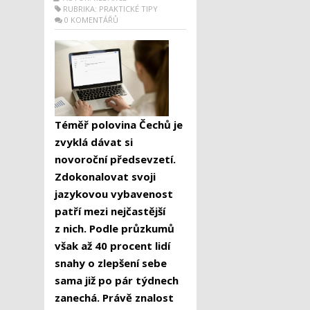
RUBRIKA:
PRAKTICKÉ TIPY
0 KOMENTÁŘŮ
Téměř polovina Čechů je
zvyklá dávat si
novoroční předsevzetí.
Zdokonalovat svoji
jazykovou vybavenost
patří mezi nejčastější
z nich. Podle průzkumů
však až 40 procent lidí
snahy o zlepšení sebe
sama již po pár týdnech
zanechá. Právě znalost