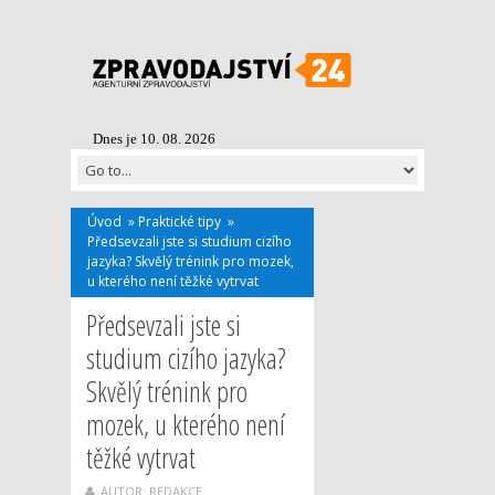
Dnes je 10. 08. 2026
Úvod
»
Praktické tipy
»
Předsevzali jste si studium cizího
jazyka? Skvělý trénink pro mozek,
u kterého není těžké vytrvat
Předsevzali jste si
studium cizího jazyka?
Skvělý trénink pro
mozek, u kterého není
těžké vytrvat
AUTOR: REDAKCE