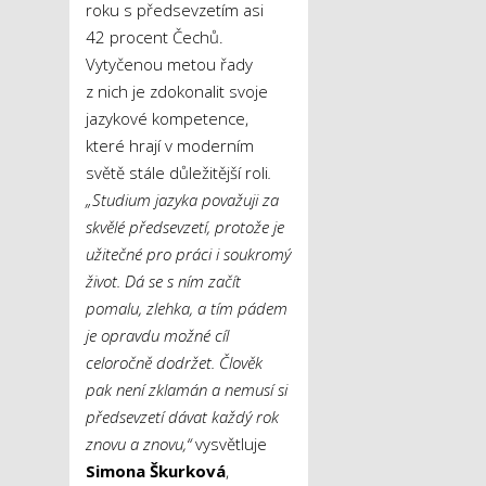
roku s předsevzetím asi
42 procent Čechů.
Vytyčenou metou řady
z nich je zdokonalit svoje
jazykové kompetence,
které hrají v moderním
světě stále důležitější roli
.
„Studium jazyka považuji za
skvělé předsevzetí, protože je
užitečné pro práci i soukromý
život. Dá se s ním začít
pomalu, zlehka, a tím pádem
je opravdu možné cíl
celoročně dodržet. Člověk
pak není zklamán a nemusí si
předsevzetí dávat každý rok
znovu a znovu,“
vysvětluje
Simona Škurková
,