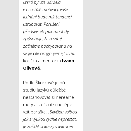
která by vás udržela
v neustálé motivaci, vaše
jednání bude mít tendenci
ustupovat. Porušení
předsevzetí pak mnohdy
způsobuje, že o sobě
začněme pochybovat a na
svoje cíle rezignujeme,“
uvádí
koučka a mentorka
Ivana
Olivová
.
Podle Škurkové je při
studiu jazyků důležité
nestanovovat si nereálné
mety a k učení si nejlépe
vzít parťáka.
„Skvělou volbou,
jak s výukou rychle nepřestat,
je zařídit si kurzy s lektorem.