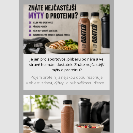
Je jen pro sportovce, přiberu po něm a ve
stravě ho mám dostatek. Znáte nejčastější
mýty o proteinu?
Pojem protein již nějakou dobu rezonuje
v oblasti zdraví, výživy i dlouhověkosti. Přesto...