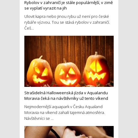
Rybolov v zahraničí je stále populárnější, v zimě
se vyplatí vyrazit na jih
Ulovit kapra nebo jinou rybu už není pro české
rybáře výzvou. Tou se stává rybolov v zahraničí.
Češ...
Strašidelná Halloweenská jízda v Aqualandu
Moravia čeká na návštěvníky už tento víkend
Nejmodernější aquapark v Česku Aqualand
Moravia na víkend zahalí tajemná atmosféra.
Návštěvníci se ...