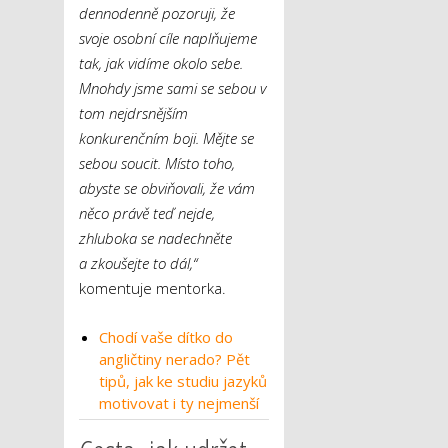
dennodenně pozoruji, že
svoje osobní cíle naplňujeme
tak, jak vidíme okolo sebe.
Mnohdy jsme sami se sebou v
tom nejdrsnějším
konkurenčním boji. Mějte se
sebou soucit. Místo toho,
abyste se obviňovali, že vám
něco právě teď nejde,
zhluboka se nadechněte
a zkoušejte to dál,“
komentuje mentorka.
Chodí vaše dítko do
angličtiny nerado? Pět
tipů, jak ke studiu jazyků
motivovat i ty nejmenší