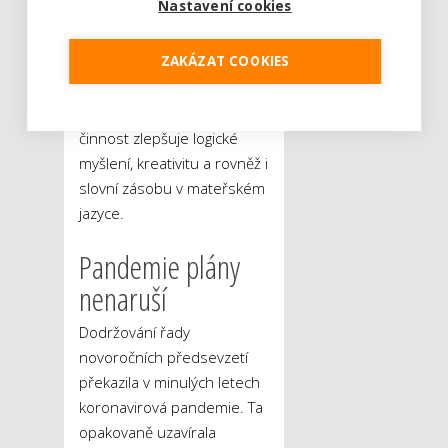
Nastavení cookies
Alzheimerově chorobě a
demenci. Osvojení si
ZAKÁZAT COOKIES
většího počtu jazyků však
přináší benefity i mladším.
Podle odborníků tato
činnost zlepšuje logické
myšlení, kreativitu a rovněž i
slovní zásobu v mateřském
jazyce.
Pandemie plány
nenaruší
Dodržování řady
novoročních předsevzetí
překazila v minulých letech
koronavirová pandemie. Ta
opakovaně uzavírala