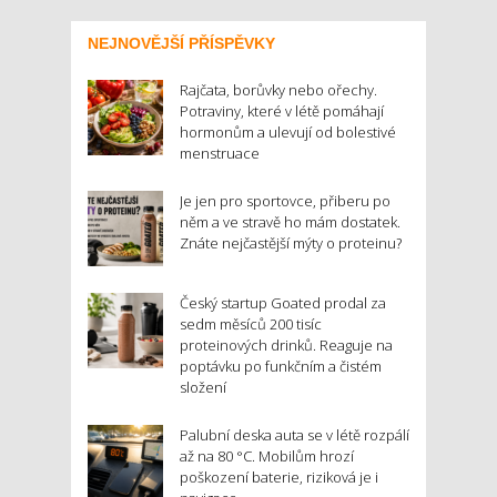
NEJNOVĚJŠÍ PŘÍSPĚVKY
Rajčata, borůvky nebo ořechy.
Potraviny, které v létě pomáhají
hormonům a ulevují od bolestivé
menstruace
Je jen pro sportovce, přiberu po
něm a ve stravě ho mám dostatek.
Znáte nejčastější mýty o proteinu?
Český startup Goated prodal za
sedm měsíců 200 tisíc
proteinových drinků. Reaguje na
poptávku po funkčním a čistém
složení
Palubní deska auta se v létě rozpálí
až na 80 °C. Mobilům hrozí
poškození baterie, riziková je i