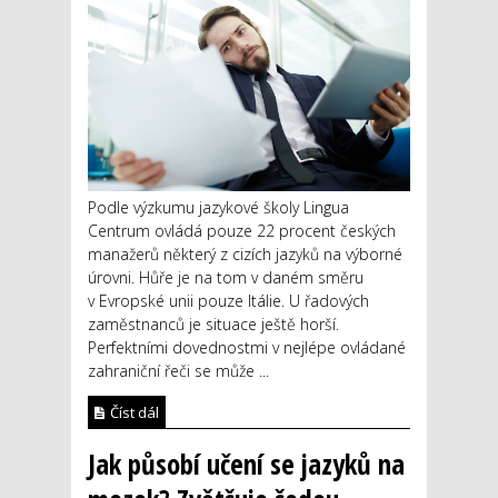
Podle výzkumu jazykové školy Lingua
Centrum ovládá pouze 22 procent českých
manažerů některý z cizích jazyků na výborné
úrovni. Hůře je na tom v daném směru
v Evropské unii pouze Itálie. U řadových
zaměstnanců je situace ještě horší.
Perfektními dovednostmi v nejlépe ovládané
zahraniční řeči se může ...
Číst dál
Jak působí učení se jazyků na