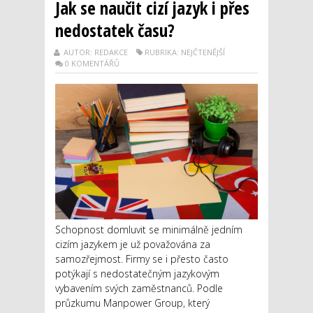
Jak se naučit cizí jazyk i přes
nedostatek času?
AUTOR: REDAKCE
RUBRIKA: NEJČTENĚJŠÍ
0 KOMENTÁŘŮ
Schopnost domluvit se minimálně jedním
cizím jazykem je už považována za
samozřejmost. Firmy se i přesto často
potýkají s nedostatečným jazykovým
vybavením svých zaměstnanců. Podle
průzkumu Manpower Group, který