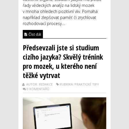
řady vědeckých analýz na lidský mozek
v mnoha ohledech pozitivní vliv. Pomáhá
například zlepšovat paměť či zrychlovat
rozhodovací procesy....
Číst dál
Předsevzali jste si studium
cizího jazyka? Skvělý trénink
pro mozek, u kterého není
těžké vytrvat
AUTOR: REDAKCE
RUBRIKA: PRAKTICKÉ TIPY
0 KOMENTÁŘŮ