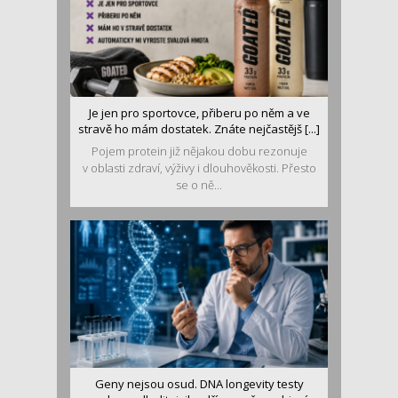
Je jen pro sportovce, přiberu po něm a ve
stravě ho mám dostatek. Znáte nejčastějš [...]
Pojem protein již nějakou dobu rezonuje
v oblasti zdraví, výživy i dlouhověkosti. Přesto
se o ně...
Geny nejsou osud. DNA longevity testy