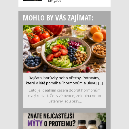
navigace
MOHLO BY VÁS ZAJÍMAT:
Rajčata, borůvky nebo ořechy. Potraviny,
které v létě pomáhají hormonům a ulevuj [...]
Léto je ideálním časem dopřát hormonům
malý restart. Čerstvé ovoce, zelenina nebo
luštěniny jsou práv...