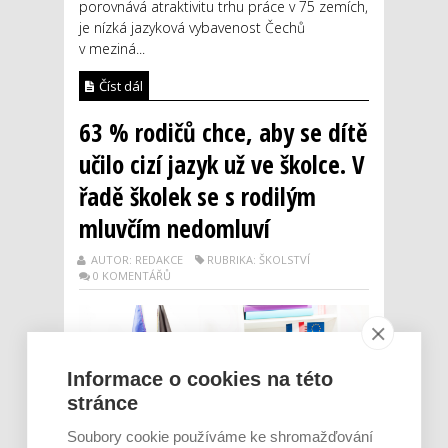
porovnává atraktivitu trhu práce v 75 zemích,
je nízká jazyková vybavenost Čechů
v meziná...
Číst dál
63 % rodičů chce, aby se dítě
učilo cizí jazyk už ve školce. V
řadě školek se s rodilým
mluvčím nedomluví
AUTOR: REDAKCE
RUBRIKA: ŠKOLSTVÍ
0 KOMENTÁŘŮ
Informace o cookies na této
stránce
Soubory cookie používáme ke shromažďování