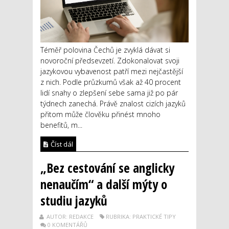
Téměř polovina Čechů je zvyklá dávat si
novoroční předsevzetí. Zdokonalovat svoji
jazykovou vybavenost patří mezi nejčastější
z nich. Podle průzkumů však až 40 procent
lidí snahy o zlepšení sebe sama již po pár
týdnech zanechá. Právě znalost cizích jazyků
přitom může člověku přinést mnoho
benefitů, m...
Číst dál
„Bez cestování se anglicky
nenaučím“ a další mýty o
studiu jazyků
AUTOR: REDAKCE
RUBRIKA: PRAKTICKÉ TIPY
0 KOMENTÁŘŮ