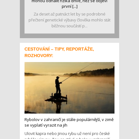
mohou odhalit rizika dříve, než se objeví
první [...]
Za deset až patnáct let by se podrobné
přečtení genetické výbavy člověka mohlo stát
běžnou součástí p...
CESTOVÁNÍ – TIPY, REPORTÁŽE,
ROZHOVORY:
Rybolov v zahraničí je stále populárnější, v zimě
se vyplatí vyrazit na jih
Ulovit kapra nebo jinou rybu už není pro české