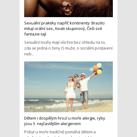
Sexuální praktiky napříč kontinenty: Brazilci
milují orální sex, Asiati skupinový, Češi své
fantazie tají
Sexuální touhy mají všichni bez ohledu na to,
zda se jedná o ženy či muže, o sociální postavení
neb...
Dětem i dospělým hrozí u moře alergie, ryby
jsou 5. nejčastějším alergenem
Pobyt u moře tradičně pomáhá dětem a