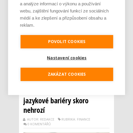
a analýze informací o výkonu a používání
webu, zajištění fungování funkcí ze sociálních
médií a ke zlepšení a přizpůsobení obsahu a
Téměř dvě třetiny rodičů v Česku si podle
reklam.
výzkumu agentury Data Collect přejí, aby se
jejich dítě začalo učit cizí jazyk už před
nástupem na základní školu. Největší zájem
POVOLIT COOKIES
je přitom tradičně o angličtinu. Aby byla
výuka efektivní, měl by ji podle odborníků
ideálně zajišťovat rodilý mluvčí a měla by p...
Nastavení cookies
Číst dál
ZAKÁZAT COOKIES
Cizinci se v českých
nemocnicích domluví,
jazykové bariéry skoro
nehrozí
AUTOR: REDAKCE
RUBRIKA: FINANCE
0 KOMENTÁŘŮ