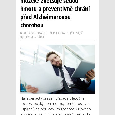
mozek? Zvětšuje šedou
hmotu a preventivně chrání
před Alzheimerovou
chorobou
AUTOR: REDAKCE
RUBRIKA: NEJČTENĚJŠÍ
0 KOMENTÁŘŮ
Na jedenáctý březen připadá v letošním
roce Evropský den mozku, který je oslavou
úspěchů na poli výzkumu tohoto klíčového
lidského orgánu. Studium jazyků má podle