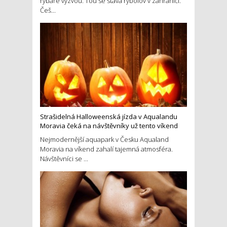
rybáře výzvou. Tou se stává rybolov v zahraničí.
Češ...
Strašidelná Halloweenská jízda v Aqualandu
Moravia čeká na návštěvníky už tento víkend
Nejmodernější aquapark v Česku Aqualand
Moravia na víkend zahalí tajemná atmosféra.
Návštěvníci se ...