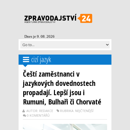
Dnes je 9. 08. 2026
cizí jazyk
Čeští zaměstnanci v
jazykových dovednostech
propadají. Lepší jsou i
Rumuni, Bulhaři či Chorvaté
AUTOR: REDAKCE
RUBRIKA: NEJČTENĚJŠÍ
0 KOMENTÁŘŮ