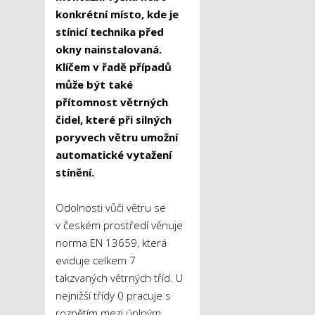
konkrétní místo, kde je
stínicí technika před
okny nainstalovaná.
Klíčem v řadě případů
může být také
přítomnost větrných
čidel, které při silných
poryvech větru umožní
automatické vytažení
stínění.
Odolnosti vůči větru se
v českém prostředí věnuje
norma EN 13659, která
eviduje celkem 7
takzvaných větrných tříd. U
nejnižší třídy 0 pracuje s
rozpětím mezi úplným