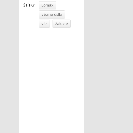
Lomax
ŠTÍTKY :
větrná čidla
vítr
žaluzie