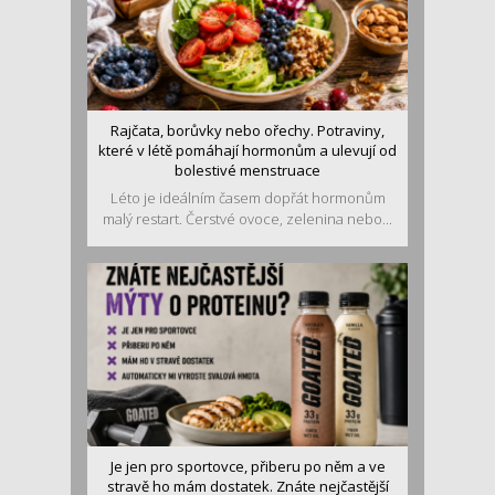
Rajčata, borůvky nebo ořechy. Potraviny,
které v létě pomáhají hormonům a ulevují od
bolestivé menstruace
Léto je ideálním časem dopřát hormonům
malý restart. Čerstvé ovoce, zelenina nebo...
Je jen pro sportovce, přiberu po něm a ve
stravě ho mám dostatek. Znáte nejčastější