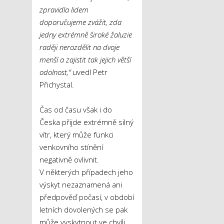
zpravidla lidem
doporučujeme zvážit, zda
jedny extrémně široké žaluzie
raději nerozdělit na dvoje
menší a zajistit tak jejich větší
odolnost,“
uvedl Petr
Přichystal.
Čas od času však i do
Česka přijde extrémně silný
vítr, který může funkci
venkovního stínění
negativně ovlivnit.
V některých případech jeho
výskyt nezaznamená ani
předpověď počasí, v období
letních dovolených se pak
může vyskytnout ve chvíli,