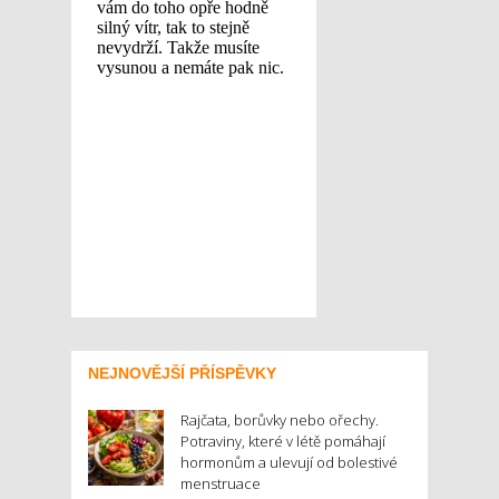
NEJNOVĚJŠÍ PŘÍSPĚVKY
Rajčata, borůvky nebo ořechy.
Potraviny, které v létě pomáhají
hormonům a ulevují od bolestivé
menstruace