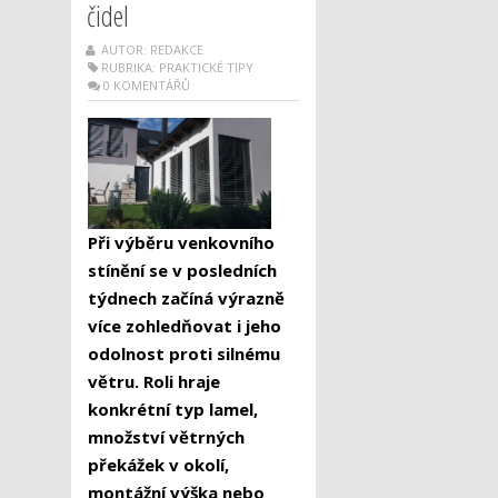
čidel
AUTOR: REDAKCE
RUBRIKA:
PRAKTICKÉ TIPY
0 KOMENTÁŘŮ
Při výběru venkovního
stínění se v posledních
týdnech začíná výrazně
více zohledňovat i jeho
odolnost proti silnému
větru. Roli hraje
konkrétní typ lamel,
množství větrných
překážek v okolí,
montážní výška nebo