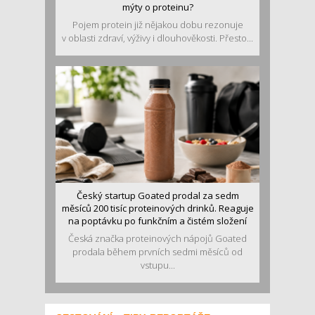
mýty o proteinu?
Pojem protein již nějakou dobu rezonuje
v oblasti zdraví, výživy i dlouhověkosti. Přesto...
Český startup Goated prodal za sedm
měsíců 200 tisíc proteinových drinků. Reaguje
na poptávku po funkčním a čistém složení
Česká značka proteinových nápojů Goated
prodala během prvních sedmi měsíců od
vstupu...