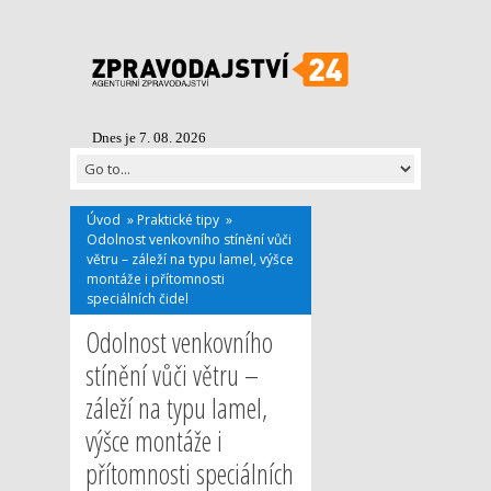
Dnes je 7. 08. 2026
Úvod
»
Praktické tipy
»
Odolnost venkovního stínění vůči
větru – záleží na typu lamel, výšce
montáže i přítomnosti
speciálních čidel
Odolnost venkovního
stínění vůči větru –
záleží na typu lamel,
výšce montáže i
přítomnosti speciálních