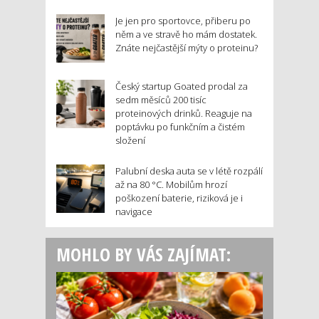
Je jen pro sportovce, přiberu po
něm a ve stravě ho mám dostatek.
Znáte nejčastější mýty o proteinu?
Český startup Goated prodal za
sedm měsíců 200 tisíc
proteinových drinků. Reaguje na
poptávku po funkčním a čistém
složení
Palubní deska auta se v létě rozpálí
až na 80 °C. Mobilům hrozí
poškození baterie, riziková je i
navigace
MOHLO BY VÁS ZAJÍMAT: