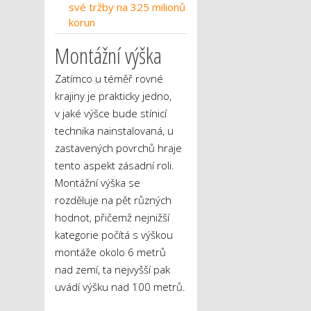
své tržby na 325 milionů
korun
Montážní výška
Zatímco u téměř rovné
krajiny je prakticky jedno,
v jaké výšce bude stínicí
technika nainstalovaná, u
zastavených povrchů hraje
tento aspekt zásadní roli.
Montážní výška se
rozděluje na pět různých
hodnot, přičemž nejnižší
kategorie počítá s výškou
montáže okolo 6 metrů
nad zemí, ta nejvyšší pak
uvádí výšku nad 100 metrů.