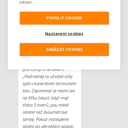
reklam.
Petr Přichystal.
POVOLIT COOKIES
Důležitý je ale také zmíněný
typ lamel. Obecně platí, že
odolnější jsou ty tvary
Nastavení cookies
žaluzií, které do sebe co
nejpřesněji zapadají a
ZAKÁZAT COOKIES
neumožní tak větru ve větší
míře proudit mezi
jednotlivými lamelami.
„Podrobněji to uživatel vždy
zjistí v konkrétním technickém
listu. Zapomínat se nesmí ani
na šířku žaluzií, když mají
třeba 5 metrů, jsou méně
odolné než dvoumetrové
lamely. Pokud instalujeme
stínění do větrnějších oblastí,