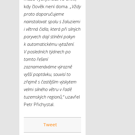
kdy člověk není doma.
„Vždy
proto doporučujeme
nainstalovat spolu s žaluziemi
i větrná čidla, která při silných
poryvech dají stínění pokyn
k automatickému vytažení.
V posledních týdnech po
tomto řešení
zaznamenáváme výrazně
vyšší poptávku, souvisí to
zřejmě s častějším výskytem
velmi silného větru v řadě
tuzemských regionů,“
uzavřel
Petr Přichystal.
Tweet