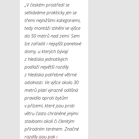
„V českém prostředí se
setkáváme prakticky jen se
třemi nejnižšími kategoriemi,
tedy montáži stínění ve výšce
do 50 metrů nad zemí. Sem
lze zařadit i nejvyšší panelové
domy, u kterých bývají
z hlediska jednotlivých
podlaží největší rozdíly
z hlediska potřebné větrné
odolnosti. Ve výšce okolo 30
metrů platí výrazně odlišná
pravidla oproti bytům
v přízemí, které jsou proti
větru často chráněné jinými
stavbami okolí či členitým
přírodním terénem. Značné
rozdíly jsou pak i