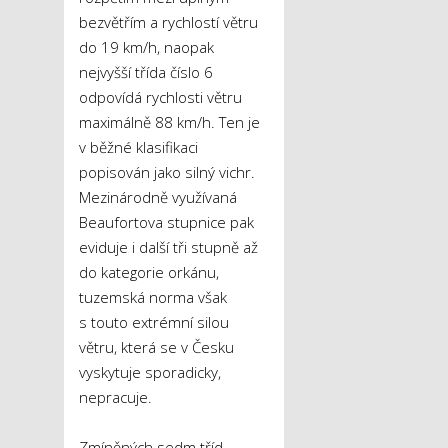
bezvětřím a rychlostí větru
do 19 km/h, naopak
nejvyšší třída číslo 6
odpovídá rychlosti větru
maximálně 88 km/h. Ten je
v běžné klasifikaci
popisován jako silný vichr.
Mezinárodně využívaná
Beaufortova stupnice pak
eviduje i další tři stupně až
do kategorie orkánu,
tuzemská norma však
s touto extrémní silou
větru, která se v Česku
vyskytuje sporadicky,
nepracuje.
Zmíněných sedm tříd