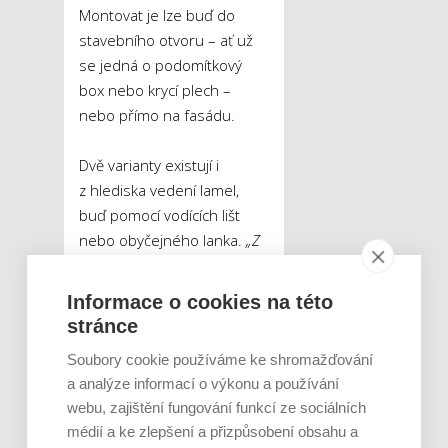
Montovat je lze buď do
stavebního otvoru – ať už
se jedná o podomítkový
box nebo krycí plech –
nebo přímo na fasádu.
Dvě varianty existují i
z hlediska vedení lamel,
buď pomocí vodících lišt
nebo obyčejného lanka.
„Z
hlediska odolnosti se jako
nejvhodnější jeví instalace do
Informace o cookies na této
stavebního otvoru za použití
stránce
vodících lišt. V takovém
Soubory cookie používáme ke shromažďování
případě dosahuje většina
a analýze informací o výkonu a používání
lamel nejvyšší třídy větrné
webu, zajištění fungování funkcí ze sociálních
odolnosti dle platné české
médií a ke zlepšení a přizpůsobení obsahu a
normy, tedy čísla 6,“
osvětlil