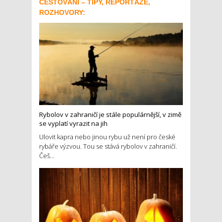
CESTOVÁNÍ – TIPY, REPORTÁŽE,
ROZHOVORY:
Rybolov v zahraničí je stále populárnější, v zimě
se vyplatí vyrazit na jih
Ulovit kapra nebo jinou rybu už není pro české
rybáře výzvou. Tou se stává rybolov v zahraničí.
Češ...