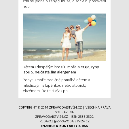
zda se jedná o ženy či muže, o sociální postavení
neb...
Dětem i dospělým hrozí u moře alergie, ryby
jsou 5. nejčastějším alergenem
Pobyt u moře tradičně pomáhá dětem a
mladistvým s lupénkou nebo atopickým
ekzémem. Dejte si však po...
COPYRIGHT © 2014
ZPRAVODAJSTVÍ24.CZ
| VŠECHNA PRÁVA
VYHRAZENA
ZPRAVODAJSTVI24.CZ - ISSN 2336-3320,
REDAKCE@ZPRAVODAJSTVI24.CZ
INZERCE
&
KONTAKTY
&
RSS