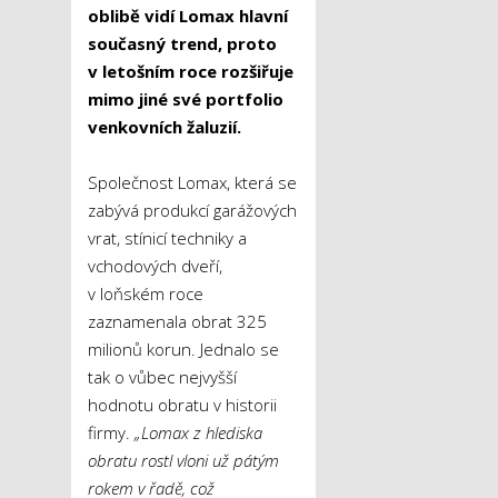
oblibě vidí Lomax hlavní
současný trend, proto
v letošním roce rozšiřuje
mimo jiné své portfolio
venkovních žaluzií.
Společnost Lomax, která se
zabývá produkcí garážových
vrat, stínicí techniky a
vchodových dveří,
v loňském roce
zaznamenala obrat 325
milionů korun. Jednalo se
tak o vůbec nejvyšší
hodnotu obratu v historii
firmy.
„Lomax z hlediska
obratu rostl vloni už pátým
rokem v řadě, což