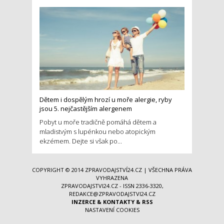
Dětem i dospělým hrozí u moře alergie, ryby
jsou 5. nejčastějším alergenem
Pobyt u moře tradičně pomáhá dětem a
mladistvým s lupénkou nebo atopickým
ekzémem. Dejte si však po...
COPYRIGHT © 2014
ZPRAVODAJSTVÍ24.CZ
| VŠECHNA PRÁVA
VYHRAZENA
ZPRAVODAJSTVI24.CZ - ISSN 2336-3320,
REDAKCE@ZPRAVODAJSTVI24.CZ
INZERCE
&
KONTAKTY
&
RSS
NASTAVENÍ COOKIES