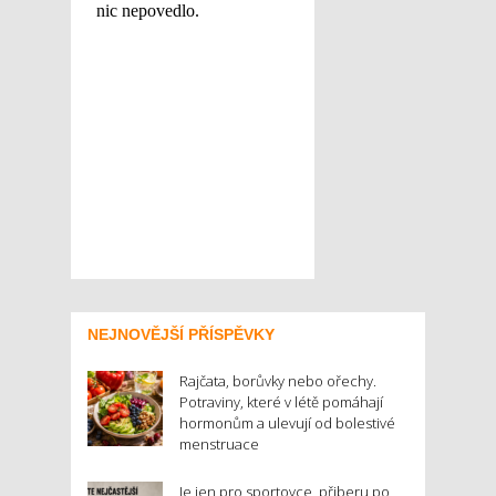
NEJNOVĚJŠÍ PŘÍSPĚVKY
Rajčata, borůvky nebo ořechy.
Potraviny, které v létě pomáhají
hormonům a ulevují od bolestivé
menstruace
Je jen pro sportovce, přiberu po