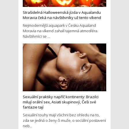
Strašidelná Halloweenská jízda v Aqualandu
Moravia čeká na návštěvníky už tento víkend
Nejmodernější aquapark v Česku Aqualand
Moravia na víkend zahalí tajemná atmosféra.
Návštěvníci se ...
Sexuální praktiky napříč kontinenty: Brazilci
milují orální sex, Asiati skupinový, Češi své
fantazie tají
Sexuální touhy mají všichni bez ohledu na to,
zda se jedná o ženy či muže, o sociální postavení
neb...