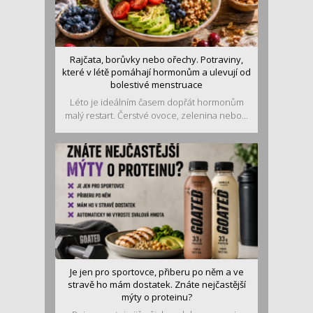
Rajčata, borůvky nebo ořechy. Potraviny,
které v létě pomáhají hormonům a ulevují od
bolestivé menstruace
Léto je ideálním časem dopřát hormonům
malý restart. Čerstvé ovoce, zelenina nebo...
Je jen pro sportovce, přiberu po něm a ve
stravě ho mám dostatek. Znáte nejčastější
mýty o proteinu?