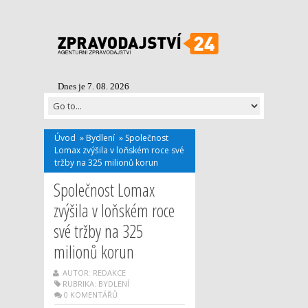
Dnes je 7. 08. 2026
Úvod
»
Bydlení
»
Společnost
Lomax zvýšila v loňském roce své
tržby na 325 milionů korun
Společnost Lomax
zvýšila v loňském roce
své tržby na 325
milionů korun
AUTOR: REDAKCE
RUBRIKA:
BYDLENÍ
0 KOMENTÁŘŮ