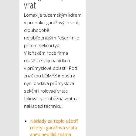
vrat
Lomax je tuzemským lídrem
v produkci garážových vrat,
dlouhodobě
nejoblíbenějším řešením je
přitom sekční typ.
V loňském roce firma
rozšířila svoji nabídku i
v průmyslové oblasti. Pod
značkou LOMAX industry
nyní dodává průmyslová
sekční i rolovací vrata,
foliová rychloběžná vrata a
nakládací techniku.
Náklady za teplo ušetří
rolety i garážová vrata
aneb nepříliš známá