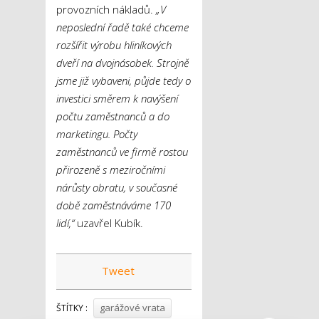
provozních nákladů.
„V
neposlední řadě také chceme
rozšířit výrobu hliníkových
dveří na dvojnásobek. Strojně
jsme již vybaveni, půjde tedy o
investici směrem k navýšení
počtu zaměstnanců a do
marketingu. Počty
zaměstnanců ve firmě rostou
přirozeně s meziročními
nárůsty obratu, v současné
době zaměstnáváme 170
lidí,“
uzavřel Kubík.
Tweet
garážové vrata
ŠTÍTKY :