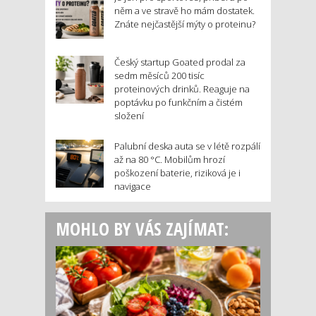
něm a ve stravě ho mám dostatek.
Znáte nejčastější mýty o proteinu?
Český startup Goated prodal za
sedm měsíců 200 tisíc
proteinových drinků. Reaguje na
poptávku po funkčním a čistém
složení
Palubní deska auta se v létě rozpálí
až na 80 °C. Mobilům hrozí
poškození baterie, riziková je i
navigace
MOHLO BY VÁS ZAJÍMAT: