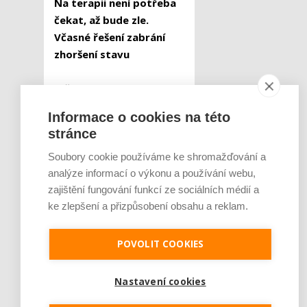
Na terapii není potřeba
čekat, až bude zle.
Včasné řešení zabrání
zhoršení stavu
Každý dlouhodobý pocit
přetížení, ztráty radosti
Informace o cookies na této
nebo vytrvalé napětí
stránce
zasluhuje pozornost, jelikož
včasné řešení problémů
Soubory cookie používáme ke shromažďování a
obvykle zabrání zhoršení
analýze informací o výkonu a používání webu,
zajištění fungování funkcí ze sociálních médií a
stavu.
„Psychická nepohoda
ke zlepšení a přizpůsobení obsahu a reklam.
žen není osobním selháním,
ale často výsledkem
dlouhodobého přetížení a
POVOLIT COOKIES
nedostatku regenerace.
Podpora duševního zdraví, ať
Nastavení cookies
už preventivní nebo