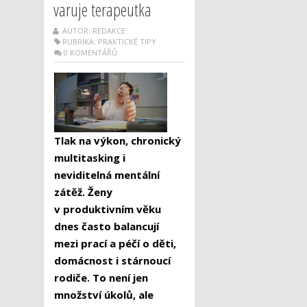
varuje terapeutka
AUTOR: REDAKCE
RUBRIKA:
PRAKTICKÉ TIPY
0 KOMENTÁŘŮ
Tlak na výkon, chronický
multitasking i
neviditelná mentální
zátěž. Ženy
v produktivním věku
dnes často balancují
mezi prací a péčí o děti,
domácnost i stárnoucí
rodiče. To není jen
množství úkolů, ale