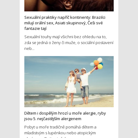
Sexuální praktiky napříč kontinenty: Brazilci
milují orální sex, Asiati skupinový, Češi své
fantazie tají
Sexuální touhy mají všichni bez ohledu na to,
zda se jedná o ženy či muže, o sociální postavení
neb...
Dětem i dospělým hrozí u moře alergie, ryby
jsou 5. nejčastějším alergenem
Pobyt u moře tradičně pomáhá dětem a
mladistvým s lupénkou nebo atopickým