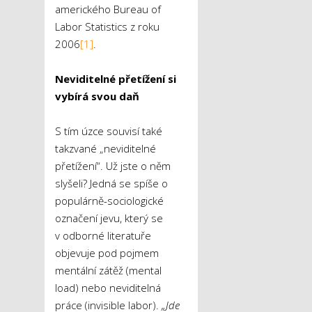
amerického Bureau of
Labor Statistics z roku
2006
[1]
.
Neviditelné přetížení si
vybírá svou daň
S tím úzce souvisí také
takzvané „neviditelné
přetížení“. Už jste o něm
slyšeli? Jedná se spíše o
populárně-sociologické
označení jevu, který se
v odborné literatuře
objevuje pod pojmem
mentální zátěž (mental
load) nebo neviditelná
práce (invisible labor).
„Jde