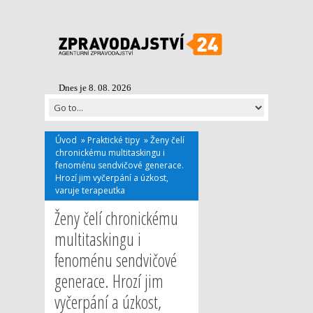
Dnes je 8. 08. 2026
Úvod
»
Praktické tipy
»
Ženy čelí
chronickému multitaskingu i
fenoménu sendvičové generace.
Hrozí jim vyčerpání a úzkost,
varuje terapeutka
Ženy čelí chronickému
multitaskingu i
fenoménu sendvičové
generace. Hrozí jim
vyčerpání a úzkost,