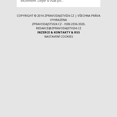
ekzémem. Dejte si však po...
COPYRIGHT © 2014
ZPRAVODAJSTVÍ24.CZ
| VŠECHNA PRÁVA
VYHRAZENA
ZPRAVODAJSTVI24.CZ - ISSN 2336-3320,
REDAKCE@ZPRAVODAJSTVI24.CZ
INZERCE
&
KONTAKTY
&
RSS
NASTAVENÍ COOKIES