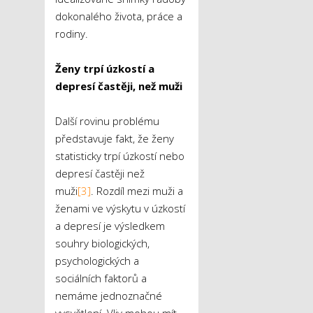
dokonalého života, práce a
rodiny.
Ženy trpí úzkostí a
depresí častěji, než muži
Další rovinu problému
představuje fakt, že ženy
statisticky trpí úzkostí nebo
depresí častěji než
muži
[3]
. Rozdíl mezi muži a
ženami ve výskytu v úzkostí
a depresí je výsledkem
souhry biologických,
psychologických a
sociálních faktorů a
nemáme jednoznačné
vysvětlení. Vliv mohou mít