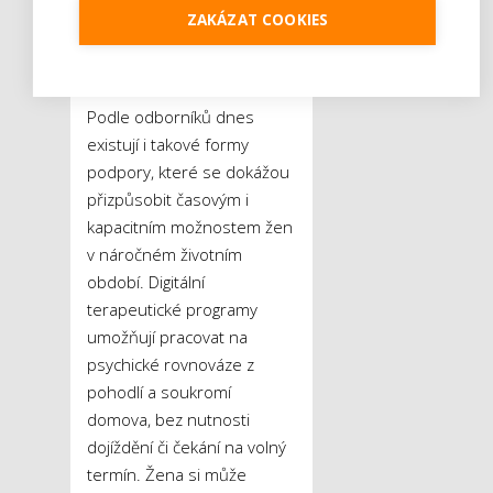
terapeutická, může významně
ZAKÁZAT COOKIES
snížit riziko vyhoření, úzkosti a
deprese,“
říká terapeutka.
Podle odborníků dnes
existují i takové formy
podpory, které se dokážou
přizpůsobit časovým i
kapacitním možnostem žen
v náročném životním
období. Digitální
terapeutické programy
umožňují pracovat na
psychické rovnováze z
pohodlí a soukromí
domova, bez nutnosti
dojíždění či čekání na volný
termín. Žena si může