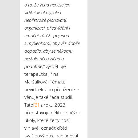
o to, že žena nenese jen
viditelné úkoly, ale i
nepřetržité plánování,
organizaci, předvídání i
emoční zátěž spojenou
s myšlenkami, aby vše dobře
dopadlo, aby se někomu
nestalo něco zlého a
podobně,“
vysvětluje
terapeutka Jiřina
Maršálková. Tématu
neviditelného přetížení se
věnuje také řada studií.
Tato
[2]
z roku 2023
představuje některé běžné
úkoly, které ženy nosí
v hlavě: označit dítěti
svačinový box, naplánovat