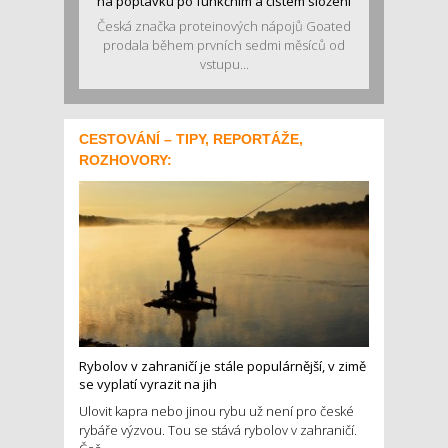
na poptávku po funkčním a čistém složení
Česká značka proteinových nápojů Goated
prodala během prvních sedmi měsíců od
vstupu...
CESTOVÁNÍ – TIPY, REPORTÁŽE,
ROZHOVORY:
Rybolov v zahraničí je stále populárnější, v zimě
se vyplatí vyrazit na jih
Ulovit kapra nebo jinou rybu už není pro české
rybáře výzvou. Tou se stává rybolov v zahraničí.