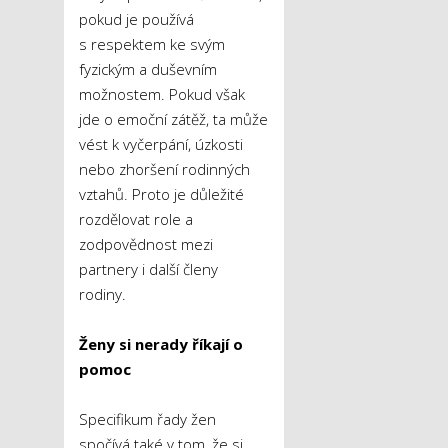
pokud je používá
s respektem ke svým
fyzickým a duševním
možnostem. Pokud však
jde o emoční zátěž, ta může
vést k vyčerpání, úzkosti
nebo zhoršení rodinných
vztahů. Proto je důležité
rozdělovat role a
zodpovědnost mezi
partnery i další členy
rodiny.
Ženy si nerady říkají o
pomoc
Specifikum řady žen
spočívá také v tom, že si