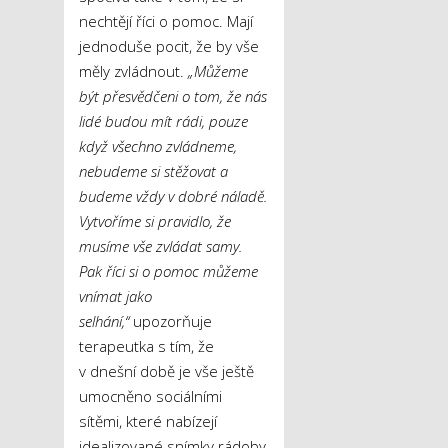
nechtějí říci o pomoc. Mají
jednoduše pocit, že by vše
měly zvládnout.
„Můžeme
být přesvědčeni o tom, že nás
lidé budou mít rádi, pouze
když všechno zvládneme,
nebudeme si stěžovat a
budeme vždy v dobré náladě.
Vytvoříme si pravidlo, že
musíme vše zvládat samy.
Pak říci si o pomoc můžeme
vnímat jako
selhání,“
upozorňuje
terapeutka s tím, že
v dnešní době je vše ještě
umocněno sociálními
sítěmi, které nabízejí
idealizované snímky rádoby