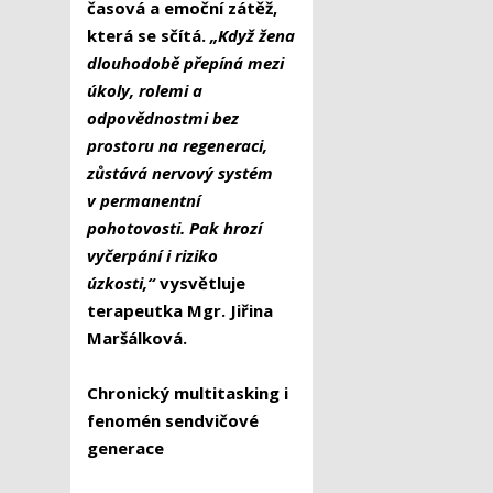
časová a emoční zátěž,
která se sčítá.
„Když žena
dlouhodobě přepíná mezi
úkoly, rolemi a
odpovědnostmi bez
prostoru na regeneraci,
zůstává nervový systém
v permanentní
pohotovosti. Pak hrozí
vyčerpání i riziko
úzkosti,“
vysvětluje
terapeutka Mgr. Jiřina
Maršálková.
Chronický multitasking i
fenomén sendvičové
generace