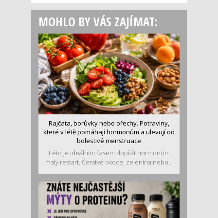
MOHLO BY VÁS ZAJÍMAT:
Rajčata, borůvky nebo ořechy. Potraviny,
které v létě pomáhají hormonům a ulevují od
bolestivé menstruace
Léto je ideálním časem dopřát hormonům
malý restart. Čerstvé ovoce, zelenina nebo...