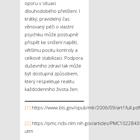
oporu v situaci
dlouhodobého přetížení. I
krátký, pravidelný čas
věnovaný péči o vlastní
psychiku může postupně
přispět ke snížení napětí,
většímu pocitu kontroly a
celkové stabilizaci. Podpora
duševního zdraví tak může
být dostupná způsobem,
který respektuje realitu
každodenního života žen.
[1]
https://www.bls.gov/opub/mlr/2006/09/art1full.pdf
[2]
https://pmc.ncbi.nlm.nih.gov/articles/PMC1022843
utm