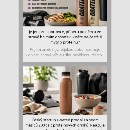
Je jen pro sportovce, přiberu po něm a ve
stravě ho mám dostatek. Znáte nejčastější
mýty o proteinu?
Pojem protein již nějakou dobu rezonuje
v oblasti zdraví, výživy i dlouhověkosti. Přesto...
Český startup Goated prodal za sedm
měsíců 200 tisíc proteinových drinků. Reaguje