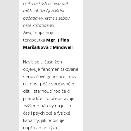
riziko úzkosti a žena pak
může obtížněji zvládat
požadavky, které s sebou
nese každodenní
život,“
objasňuje
terapeutka
Mgr. Jiřina
Maršálková
z
Mindwell
.
Navíc se u části žen
objevuje fenomén takzvané
sendvičové generace, tedy
nutnost péče současně o
děti i stárnoucí rodiče či
prarodiče. To představuje
zvýšené nároky na jejich
čas i psychické a fyzické
kapacity, jak popisuje
například analýza