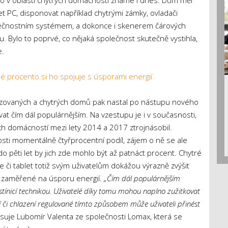
o, co v oblasti chytrých domácností známe i dnes. Dům měl
t PC, disponovat například chytrými zámky, ovladači
pečnostním systémem, a dokonce i skenerem čárových
 Bylo to poprvé, co nějaká společnost skutečně vystihla,
e.
né procento si ho spojuje s úsporami energií
izovaných a chytrých domů pak nastal po nástupu nového
vat čím dál populárnějším. Na vzestupu je i v současnosti,
ch domácností mezi lety 2014 a 2017 ztrojnásobil.
sti momentálně čtyřprocentní podíl, zájem o ně se ale
o pěti let by jich zde mohlo být až patnáct procent. Chytré
i tablet totiž svým uživatelům dokážou výrazně zvýšit
o zaměřené na úsporu energií.
„Čím dál populárnějším
stínicí technikou. Uživatelé díky tomu mohou naplno zužitkovat
ní či chlazení regulované tímto způsobem může uživateli přinést
suje Lubomír Valenta ze společnosti Lomax, která se