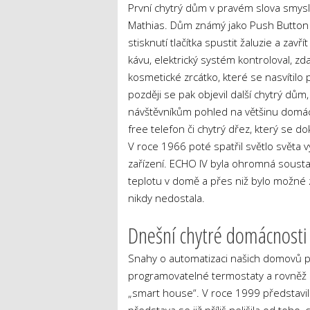
První chytrý dům v pravém slova smyslu 
Mathias. Dům známý jako Push Button M
stisknutí tlačítka spustit žaluzie a za
kávu, elektrický systém kontroloval, z
kosmetické zrcátko, které se nasvítilo 
později se pak objevil další chytrý dům
návštěvníkům pohled na většinu domácíh
free telefon či chytrý dřez, který se do
V roce 1966 poté spatřil světlo světa
zařízení. ECHO IV byla ohromná sousta
teplotu v domě a přes niž bylo možné 
nikdy nedostala.
Dnešní chytré domácnosti 
Snahy o automatizaci našich domovů pok
programovatelné termostaty a rovněž d
„smart house“. V roce 1999 představil