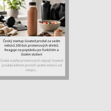
Český startup Goated prodal za sedm
měsíců 200 tisíc proteinových drinků.
Reaguje na poptávku po funkčním a
čistém složení
Česká značka proteinových nápojů Goated
prodala během prvních sedmi měsíců od
vstupu...