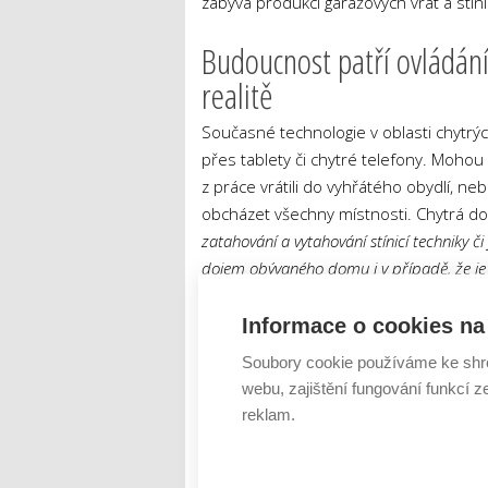
zabývá produkcí garážových vrat a stíni
Budoucnost patří ovládání 
realitě
Současné technologie v oblasti chytrý
přes tablety či chytré telefony. Mohou
z práce vrátili do vyhřátého obydlí, n
obcházet všechny místnosti. Chytrá d
zatahování a vytahování stínicí techniky č
dojem obývaného domu i v případě, že je
potenciální zloděje,“
doplňuje Lubomír Va
Informace o cookies na 
5 tipů, jak na chytrou domácnost. V
Soubory cookie používáme ke shr
webu, zajištění fungování funkcí z
Uživatelský komfort však do budoucna pů
reklam.
rozšíření z hlediska dalších spotřebi
Na významu do budoucna bude nabývat i
dnes v případě chytrých telefonů. Sy