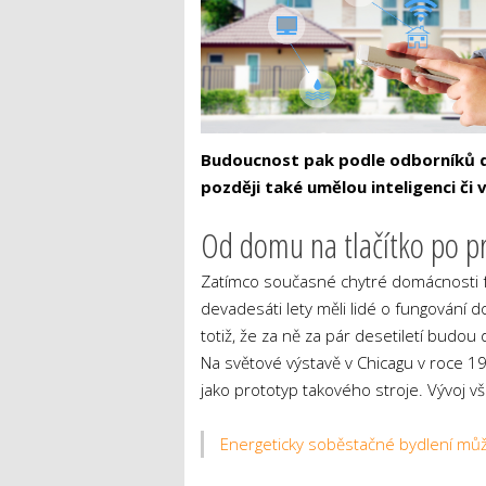
Budoucnost pak podle odborníků d
později také umělou inteligenci či vi
Od domu na tlačítko po pr
Zatímco současné chytré domácnosti f
devadesáti lety měli lidé o fungování 
totiž, že za ně za pár desetiletí budo
Na světové výstavě v Chicagu v roce 
jako prototyp takového stroje. Vývoj 
Energeticky soběstačné bydlení může