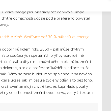
a podle toho automaticky nastavit například úroveň
u. Velké naděje jsou vkládány též do vývoje umělé
ím chytré domácnosti učit se podle preferencí obyvatel
ovaly.
aritě. V zimě ušetří více než 30 % nákladů za energie
m odborníků kolem roku 2050 – pak může chytrým
ísto současných speciálních brýlí by však lidé měli
Virtuální realita díky nim umožní během okamžiku změnit
h dekorací, a to dle preferencí každého jedince, takže
 jinak. Dámy se zase budou moci spolehnout na nového
teré ukáže, jak jim pasuje zvolený oděv, a to bez toho,
i zároveň zmiňují i chytré textilie, kupříkladu potahy
řiny se schopností změnit svou barvu, vzory či texturu.