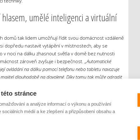
cí techniky.
hlasem, umělé inteligenci a virtuální
ch domů tak lidem umožňují řídit svou domácnost vzdáleně
 si dopředu nastavit vytápění v místnostech, aby se
ebo v noci na dálku zhasnout světla v domě bez nutnosti
omácnost zároveň zvyšuje i bezpečnost.
„Automatické
i její ovládání na dálku pomocí telefonu nebo tabletu navozuje
 majitel dlouhodobě na dovolené. Díky tomu tak může odradit
lenta.
této stránce
 České republice tomuto pojmu rozumí zatím jen 15 % lidí
omažďování a analýze informací o výkonu a používání
e sociálních médií a ke zlepšení a přizpůsobení obsahu a
jde nejspíše ještě dál. V nejbližších letech lze očekávat
čů, které bude možné napojit na systém chytré domácnosti.
 ovládání chytrých technologií hlasem. To je patrné již
stém chytré domácnosti by tak v budoucnu mohl z hlasu