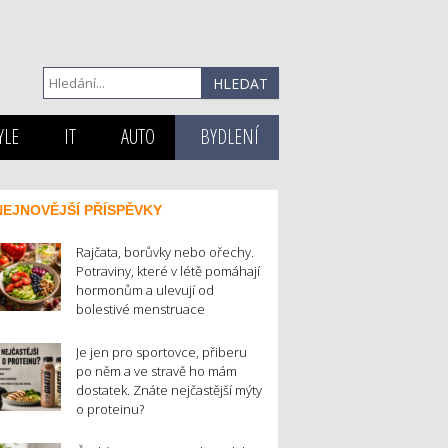
YLE
IT
AUTO
BYDLENÍ
NEJNOVĚJŠÍ PŘÍSPĚVKY
Rajčata, borůvky nebo ořechy.
Potraviny, které v létě pomáhají
hormonům a ulevují od
bolestivé menstruace
Je jen pro sportovce, přiberu
po něm a ve stravě ho mám
dostatek. Znáte nejčastější mýty
o proteinu?