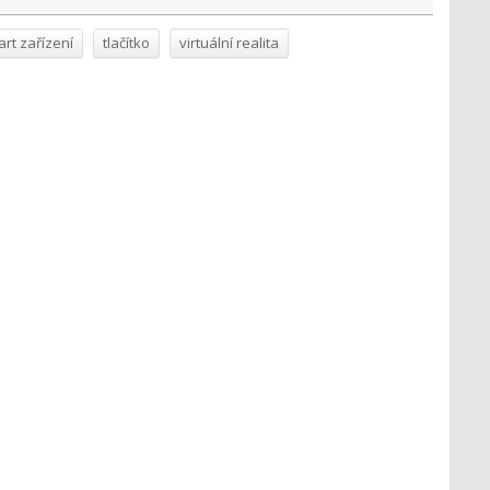
rt zařízení
tlačítko
virtuální realita