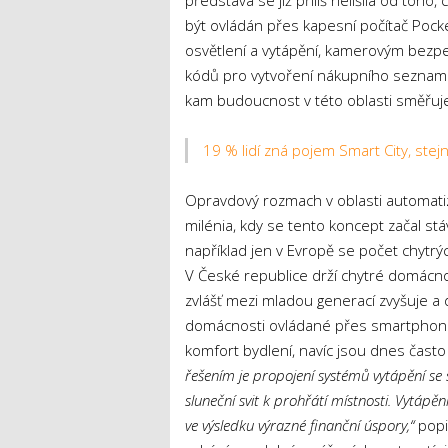
představa se již příliš nelišila od toh
být ovládán přes kapesní počítač Pocke
osvětlení a vytápění, kamerovým bez
kódů pro vytvoření nákupního seznamu.
kam budoucnost v této oblasti směřuj
19 % lidí zná pojem Smart City, stej
Opravdový rozmach v oblasti automat
milénia, kdy se tento koncept začal stá
například jen v Evropě se počet chytrý
V České republice drží chytré domácno
zvlášť mezi mladou generací zvyšuje a d
domácnosti ovládané přes smartphone č
komfort bydlení, navíc jsou dnes čast
řešením je propojení systémů vytápění se 
sluneční svit k prohřátí místnosti. Vytápě
ve výsledku výrazné finanční úspory,“
popi