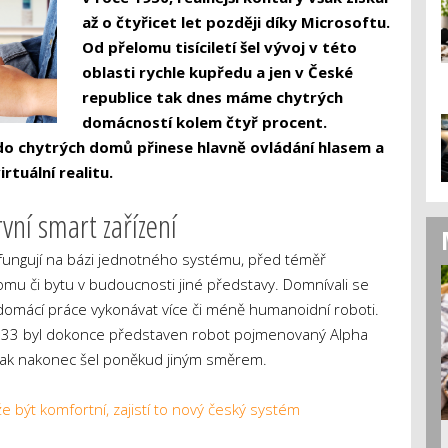
až o čtyřicet let později díky Microsoftu.
Od přelomu tisíciletí šel vývoj v této
oblasti rychle kupředu a jen v České
republice tak dnes máme chytrých
domácností kolem čtyř procent.
o chytrých domů přinese hlavně ovládání hlasem a
rtuální realitu.
vní smart zařízení
ungují na bázi jednotného systému, před téměř
domu či bytu v budoucnosti jiné představy. Domnívali se
u domácí práce vykonávat více či méně humanoidní roboti.
1933 byl dokonce představen robot pojmenovaný Alpha
však nakonec šel poněkud jiným směrem.
 být komfortní, zajistí to nový český systém