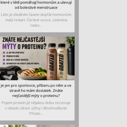
které v létě pomáhají hormonům a ulevují
od bolestivé menstruace
Léto je ideálním časem dopřát hormonům
malý restart. Čerstvé ovoce, zelenina
nebo...
Je jen pro sportovce, přiberu po něm a ve
stravě ho mám dostatek. Znáte
nejčastější mýty o proteinu?
Pojem protein již nějakou dobu rezonuje
v oblasti zdraví, výživy i dlouhověkosti.
Přesto...