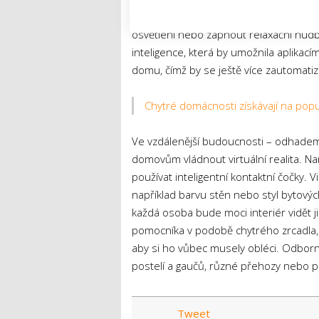
poznat i emoční rozpoložení uživatele 
osvětlení nebo zapnout relaxační hudb
inteligence, která by umožnila aplikac
domu, čímž by se ještě více zautomatiz
Chytré domácnosti získávají na popul
Ve vzdálenější budoucnosti – odhade
domovům vládnout virtuální realita. Nam
používat inteligentní kontaktní čočky. 
například barvu stěn nebo styl bytovýc
každá osoba bude moci interiér vidět
pomocníka v podobě chytrého zrcadla, k
aby si ho vůbec musely obléci. Odborníc
postelí a gaučů, různé přehozy nebo pe
Tweet