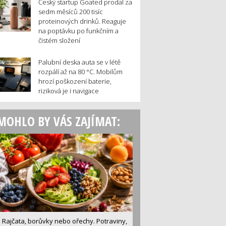
Český startup Goated prodal za
sedm měsíců 200 tisíc
proteinových drinků. Reaguje
na poptávku po funkčním a
čistém složení
Palubní deska auta se v létě
rozpálí až na 80 °C. Mobilům
hrozí poškození baterie,
riziková je i navigace
MOHLO BY VÁS ZAJÍMAT:
Rajčata, borůvky nebo ořechy. Potraviny,