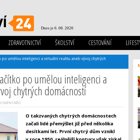
Dnes je 6. 08. 2026
ZDRAVOTNICTVÍ
ŠKOLSTVÍ
CESTOVÁNÍ
LIFEST
 po umělou inteligenci a virtuální realitu aneb vývoj chytrých
ačítko po umělou inteligenci a
vývoj chytrých domácností
 KOMENTÁŘŮ
O takzvaných chytrých domácnostech
začali lidé přemýšlet již před několika
desítkami let. První chytrý dům vznikl
v roce 1950, reálnější kontury však získal