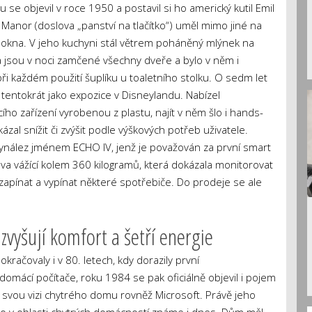
se objevil v roce 1950 a postavil si ho americký kutil Emil
anor (doslova „panství na tlačítko“) uměl mimo jiné na
vřít okna. V jeho kuchyni stál větrem poháněný mlýnek na
da jsou v noci zamčené všechny dveře a bylo v něm i
při každém použití šuplíku u toaletního stolku. O sedm let
, tentokrát jako expozice v Disneylandu. Nabízel
o zařízení vyrobenou z plastu, najít v něm šlo i hands-
kázal snížit či zvýšit podle výškových potřeb uživatele.
 vynález jménem ECHO IV, jenž je považován za první smart
va vážící kolem 360 kilogramů, která dokázala monitorovat
zapínat a vypínat některé spotřebiče. Do prodeje se ale
zvyšují komfort a šetří energie
račovaly i v 80. letech, kdy dorazily první
omácí počítače, roku 1984 se pak oficiálně objevil i pojem
 svou vizi chytrého domu rovněž Microsoft. Právě jeho