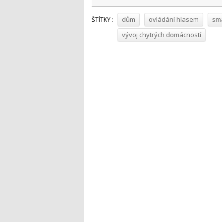
dům
ovládání hlasem
sma
ŠTÍTKY :
vývoj chytrých domácností