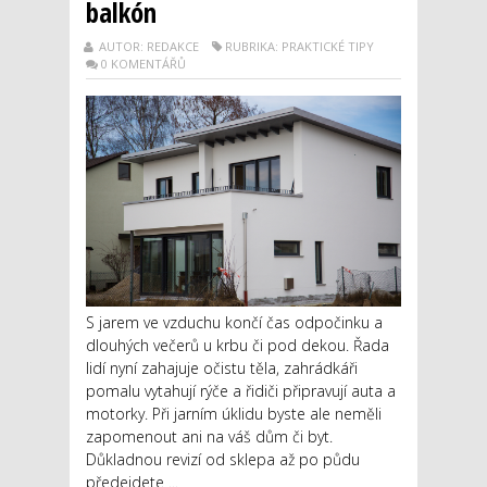
balkón
AUTOR: REDAKCE
RUBRIKA: PRAKTICKÉ TIPY
0 KOMENTÁŘŮ
S jarem ve vzduchu končí čas odpočinku a
dlouhých večerů u krbu či pod dekou. Řada
lidí nyní zahajuje očistu těla, zahrádkáři
pomalu vytahují rýče a řidiči připravují auta a
motorky. Při jarním úklidu byste ale neměli
zapomenout ani na váš dům či byt.
Důkladnou revizí od sklepa až po půdu
předejdete ...