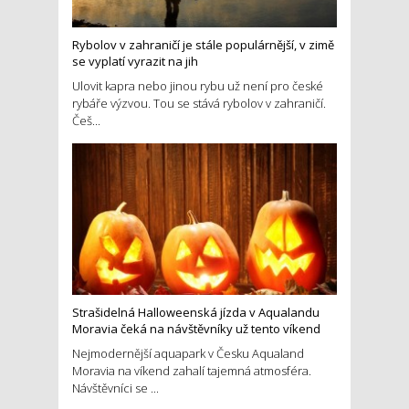
Rybolov v zahraničí je stále populárnější, v zimě
se vyplatí vyrazit na jih
Ulovit kapra nebo jinou rybu už není pro české
rybáře výzvou. Tou se stává rybolov v zahraničí.
Češ...
Strašidelná Halloweenská jízda v Aqualandu
Moravia čeká na návštěvníky už tento víkend
Nejmodernější aquapark v Česku Aqualand
Moravia na víkend zahalí tajemná atmosféra.
Návštěvníci se ...