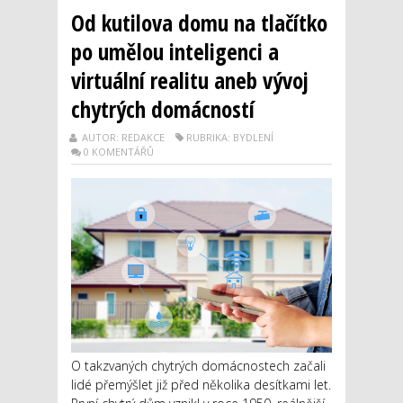
Od kutilova domu na tlačítko
po umělou inteligenci a
virtuální realitu aneb vývoj
chytrých domácností
AUTOR: REDAKCE
RUBRIKA: BYDLENÍ
0 KOMENTÁŘŮ
O takzvaných chytrých domácnostech začali
lidé přemýšlet již před několika desítkami let.