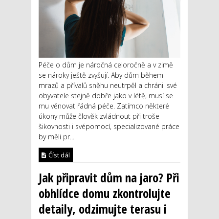
Péče o dům je náročná celoročně a v zimě
se nároky ještě zvyšují. Aby dům během
mrazů a přívalů sněhu neutrpěl a chránil své
obyvatele stejně dobře jako v létě, musí se
mu věnovat řádná péče. Zatímco některé
úkony může člověk zvládnout při troše
šikovnosti i svépomocí, specializované práce
by měli pr...
Číst dál
Jak připravit dům na jaro? Při
obhlídce domu zkontrolujte
detaily, odzimujte terasu i