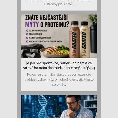
luštěniny jsou práv...
Je jen pro sportovce, přiberu po něm a ve
stravě ho mám dostatek. Znáte nejčastějš [...]
Pojem protein již nějakou dobu rezonuje
v oblasti zdraví, výživy i dlouhověkosti. Přesto
se o ně...