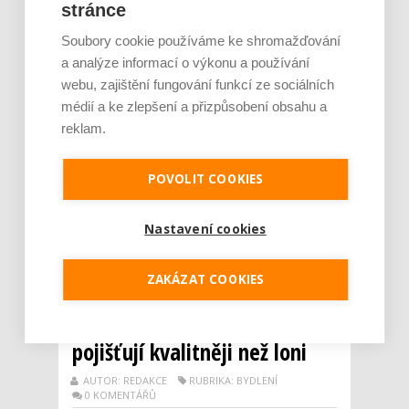
stránce
Soubory cookie používáme ke shromažďování
a analýze informací o výkonu a používání
webu, zajištění fungování funkcí ze sociálních
Také v létě můžeme ušetřit značné finanční
médií a ke zlepšení a přizpůsobení obsahu a
částky za elektřinu. Náklady naopak rostou
reklam.
při neefektivním provozu lednice i přílišném
používání klimatizace pro ochlazení domu.
Vyzkoušejte následující tipy na úspory energií
POVOLIT COOKIES
a užijte si léto bez starostí a zbytečných
výdajů navíc. Jednou z nejdůležitějšíc...
Nastavení cookies
Číst dál
ZAKÁZAT COOKIES
Podceňovat zabezpečení se
nevyplácí. Češi své příbytky
pojišťují kvalitněji než loni
AUTOR: REDAKCE
RUBRIKA: BYDLENÍ
0 KOMENTÁŘŮ