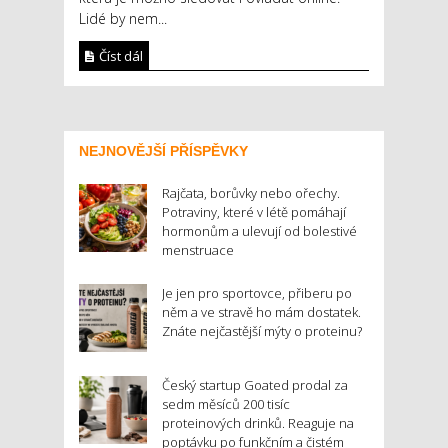
Lidé by nem...
Číst dál
NEJNOVĚJŠÍ PŘÍSPĚVKY
Rajčata, borůvky nebo ořechy.
Potraviny, které v létě pomáhají
hormonům a ulevují od bolestivé
menstruace
Je jen pro sportovce, přiberu po
něm a ve stravě ho mám dostatek.
Znáte nejčastější mýty o proteinu?
Český startup Goated prodal za
sedm měsíců 200 tisíc
proteinových drinků. Reaguje na
poptávku po funkčním a čistém