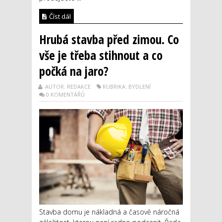
Číst dál
Hrubá stavba před zimou. Co
vše je třeba stihnout a co
počká na jaro?
AUTOR: REDAKCE
RUBRIKA: BYDLENÍ
0 KOMENTÁŘŮ
Stavba domu je nákladná a časově náročná