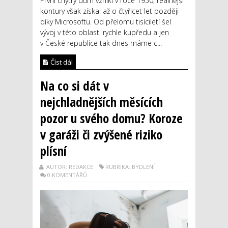
První chytrý dům vznikl v roce 1950, reálnější
kontury však získal až o čtyřicet let později
díky Microsoftu. Od přelomu tisíciletí šel
vývoj v této oblasti rychle kupředu a jen
v České republice tak dnes máme c...
Číst dál
Na co si dát v
nejchladnějších měsících
pozor u svého domu? Koroze
v garáži či zvýšené riziko
plísní
AUTOR: REDAKCE
RUBRIKA: BYDLENÍ
0 KOMENTÁŘŮ