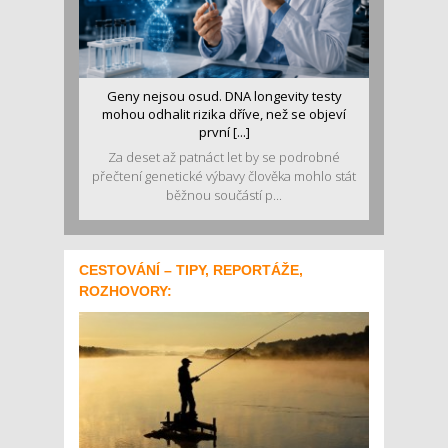
Geny nejsou osud. DNA longevity testy
mohou odhalit rizika dříve, než se objeví
první [...]
Za deset až patnáct let by se podrobné
přečtení genetické výbavy člověka mohlo stát
běžnou součástí p...
CESTOVÁNÍ – TIPY, REPORTÁŽE,
ROZHOVORY: