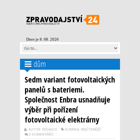
Dnes je 8. 08. 2026
dům
Sedm variant fotovoltaických
panelů s bateriemi.
Společnost Enbra usnadňuje
výběr při pořízení
fotovoltaické elektrárny
AUTOR: REDAKCE
RUBRIKA: NEJČTENĚJŠÍ
0 KOMENTÁŘŮ