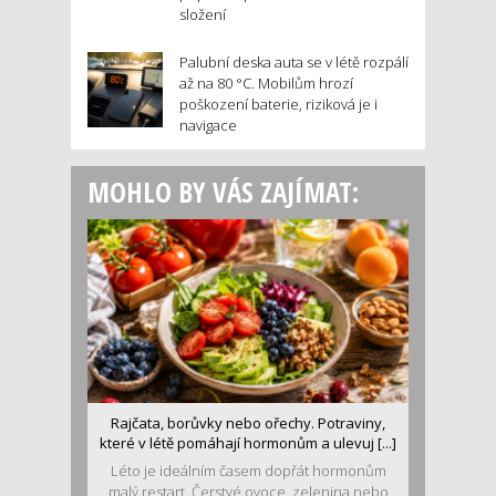
složení
Palubní deska auta se v létě rozpálí
až na 80 °C. Mobilům hrozí
poškození baterie, riziková je i
navigace
MOHLO BY VÁS ZAJÍMAT:
Rajčata, borůvky nebo ořechy. Potraviny,
které v létě pomáhají hormonům a ulevuj [...]
Léto je ideálním časem dopřát hormonům
malý restart. Čerstvé ovoce, zelenina nebo