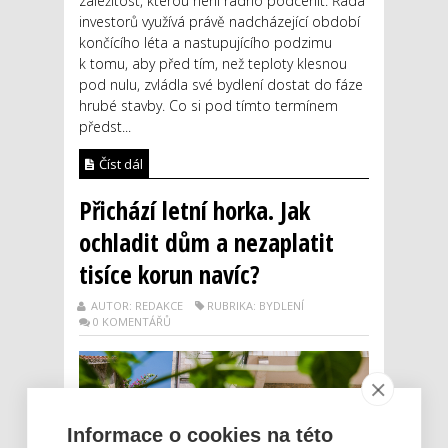
záležitost, kterou není radno podcenit. Řada
investorů využívá právě nadcházející období
končícího léta a nastupujícího podzimu
k tomu, aby před tím, než teploty klesnou
pod nulu, zvládla své bydlení dostat do fáze
hrubé stavby. Co si pod tímto termínem
předst...
Číst dál
Přichází letní horka. Jak
ochladit dům a nezaplatit
tisíce korun navíc?
AUTOR: REDAKCE
RUBRIKA: BYDLENÍ
0 KOMENTÁŘŮ
Informace o cookies na této