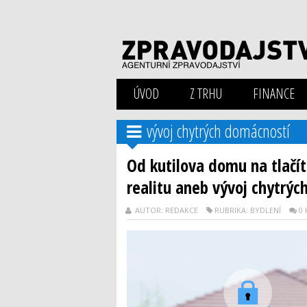
ÚVOD
Z TRHU
FINANCE
vývoj chytrých domácností
Od kutilova domu na tlačít
realitu aneb vývoj chytrý
AUTOR: REDAKCE
RUBRIKA: BYDLENÍ
0