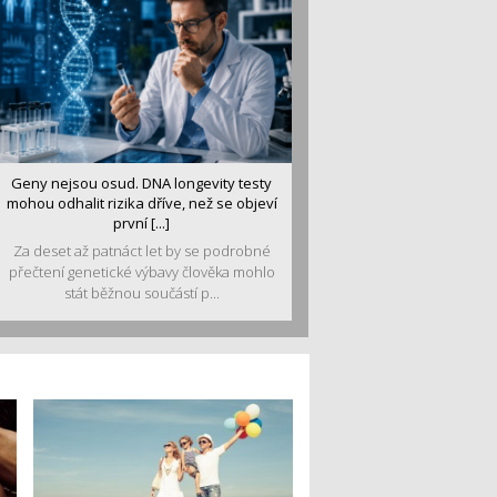
Geny nejsou osud. DNA longevity testy
mohou odhalit rizika dříve, než se objeví
první [...]
Za deset až patnáct let by se podrobné
přečtení genetické výbavy člověka mohlo
stát běžnou součástí p...