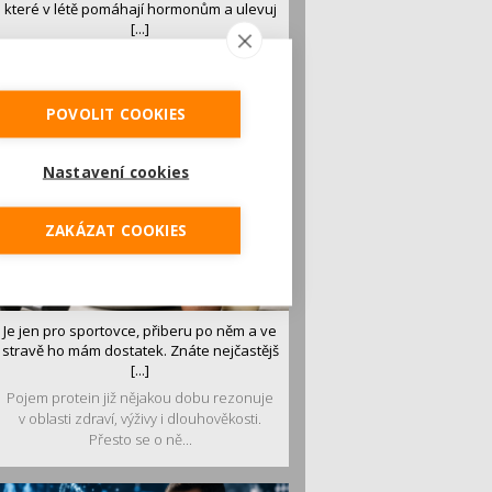
které v létě pomáhají hormonům a ulevuj
[...]
Léto je ideálním časem dopřát hormonům
malý restart. Čerstvé ovoce, zelenina nebo
luštěniny jsou práv...
POVOLIT COOKIES
Nastavení cookies
ZAKÁZAT COOKIES
Je jen pro sportovce, přiberu po něm a ve
stravě ho mám dostatek. Znáte nejčastějš
[...]
Pojem protein již nějakou dobu rezonuje
v oblasti zdraví, výživy i dlouhověkosti.
Přesto se o ně...