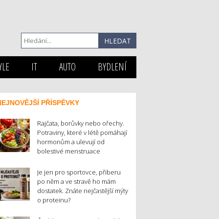
YLE
IT
AUTO
BYDLENÍ
NEJNOVĚJŠÍ PŘÍSPĚVKY
Rajčata, borůvky nebo ořechy.
Potraviny, které v létě pomáhají
hormonům a ulevují od
bolestivé menstruace
Je jen pro sportovce, přiberu
po něm a ve stravě ho mám
dostatek. Znáte nejčastější mýty
o proteinu?