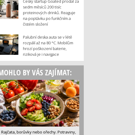
Český startup Goated prodal za
sedm měsíců 200 tisíc
proteinových drinků. Reaguje
na poptávku po funkčním a
čistém složení
Palubní deska auta se v létě
rozpálí až na 80 °C. Mobilům
hrozí poškození baterie,
riziková je i navigace
MOHLO BY VÁS ZAJÍMAT:
Rajčata, borůvky nebo ořechy. Potraviny,