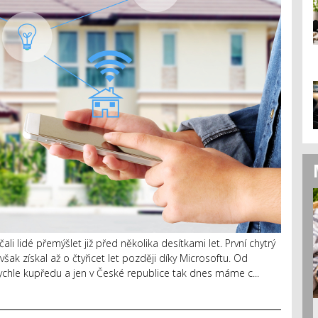
 lidé přemýšlet již před několika desítkami let. První chytrý
však získal až o čtyřicet let později díky Microsoftu. Od
i rychle kupředu a jen v České republice tak dnes máme c...