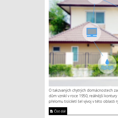
O takzvaných chytrých domácnostech začali
dům vznikl v roce 1950, reálnější kontury 
přelomu tisíciletí šel vývoj v této oblast
Číst dál