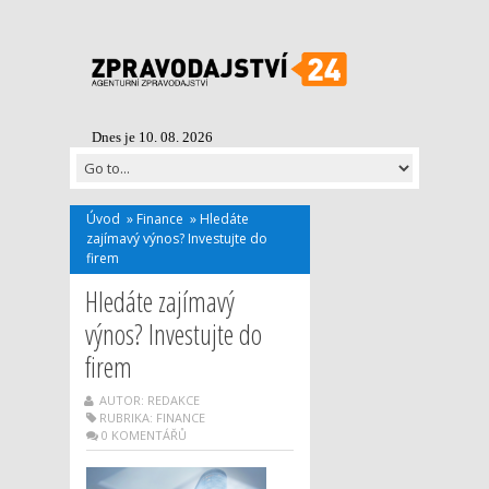
Dnes je 10. 08. 2026
Úvod
»
Finance
»
Hledáte
zajímavý výnos? Investujte do
firem
Hledáte zajímavý
výnos? Investujte do
firem
AUTOR: REDAKCE
RUBRIKA:
FINANCE
0 KOMENTÁŘŮ