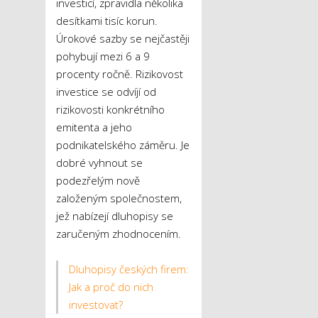
investicí, zpravidla několika
desítkami tisíc korun.
Úrokové sazby se nejčastěji
pohybují mezi 6 a 9
procenty ročně. Rizikovost
investice se odvíjí od
rizikovosti konkrétního
emitenta a jeho
podnikatelského záměru. Je
dobré vyhnout se
podezřelým nově
založeným společnostem,
jež nabízejí dluhopisy se
zaručeným zhodnocením.
Dluhopisy českých firem:
Jak a proč do nich
investovat?