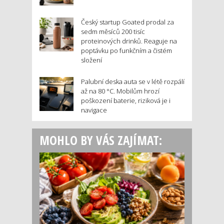
Český startup Goated prodal za
sedm měsíců 200 tisíc
proteinových drinků. Reaguje na
poptávku po funkčním a čistém
složení
Palubní deska auta se v létě rozpálí
až na 80 °C. Mobilům hrozí
poškození baterie, riziková je i
navigace
MOHLO BY VÁS ZAJÍMAT: