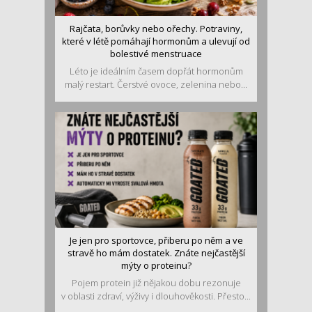
Rajčata, borůvky nebo ořechy. Potraviny,
které v létě pomáhají hormonům a ulevují od
bolestivé menstruace
Léto je ideálním časem dopřát hormonům
malý restart. Čerstvé ovoce, zelenina nebo...
Je jen pro sportovce, přiberu po něm a ve
stravě ho mám dostatek. Znáte nejčastější
mýty o proteinu?
Pojem protein již nějakou dobu rezonuje
v oblasti zdraví, výživy i dlouhověkosti. Přesto...