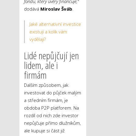
fondu, který úvěry financuje,“
dodává
Miroslav Šváb
.
Jaké alternativní investice
existují a kolik vám
vydělají?
Lidé nepůjčují jen
lidem, ale i
firmám
Dalším způsobem, jak
investovat do půjček malým
a středním firmám, je
obdoba P2P platforem. Na
rozdíl od nich zde investor
nepůjčuje přímo dlužníkům,
ale kupuje si část již