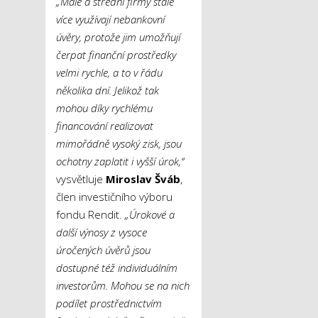
„Malé a střední firmy stále
více využívají nebankovní
úvěry, protože jim umožňují
čerpat finanční prostředky
velmi rychle, a to v řádu
několika dní. Jelikož tak
mohou díky rychlému
financování realizovat
mimořádně vysoký zisk, jsou
ochotny zaplatit i vyšší úrok,“
vysvětluje
Miroslav Šváb
,
člen investičního výboru
fondu Rendit.
„Úrokové a
další výnosy z vysoce
úročených úvěrů jsou
dostupné též individuálním
investorům. Mohou se na nich
podílet prostřednictvím