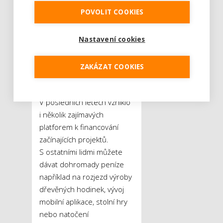
Hluchník
.
POVOLIT COOKIES
Jak optimalizovat náklady
Nastavení cookies
na firemní vozidla?
Investice do start-
ZAKÁZAT COOKIES
upů
V posledních letech vzniklo
i několik zajímavých
platforem k financování
začínajících projektů.
S ostatními lidmi můžete
dávat dohromady peníze
například na rozjezd výroby
dřevěných hodinek, vývoj
mobilní aplikace, stolní hry
nebo natočení