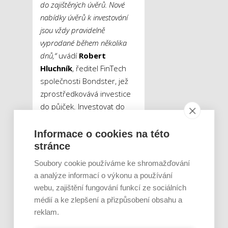
do zajištěných úvěrů. Nové
nabídky úvěrů k investování
jsou vždy pravidelně
vyprodané během několika
dnů,“
uvádí
Robert
Hluchník
, ředitel FinTech
společnosti Bondster, jež
zprostředkovává investice
do půjček. Investovat do
podnikatelských úvěrů
mohou i drobní investoři
Informace o cookies na této
online již od stokorunových
stránce
částek.
„Naši investoři
Soubory cookie používáme ke shromažďování
mohou jednoduše a bez
a analýze informací o výkonu a používání
znalostí finančního trhu
webu, zajištění fungování funkcí ze sociálních
dosáhnout slušných výnosů,
médií a ke zlepšení a přizpůsobení obsahu a
které mohou činit i 10 %
reklam.
ročně,“
dodává
Robert