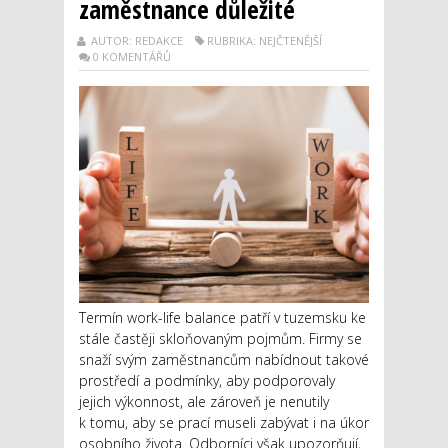
zaměstnance důležité
AUTOR: REDAKCE
RUBRIKA: NEJČTENĚJŠÍ
0 KOMENTÁŘŮ
Termín work-life balance patří v tuzemsku ke
stále častěji skloňovaným pojmům. Firmy se
snaží svým zaměstnancům nabídnout takové
prostředí a podmínky, aby podporovaly
jejich výkonnost, ale zároveň je nenutily
k tomu, aby se prací museli zabývat i na úkor
osobního života. Odborníci však upozorňují,