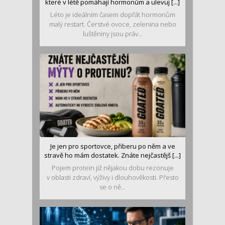
které v létě pomáhají hormonům a ulevuj [...]
Léto je ideálním časem dopřát hormonům
malý restart. Čerstvé ovoce, zelenina nebo
luštěniny jsou práv...
Je jen pro sportovce, přiberu po něm a ve
stravě ho mám dostatek. Znáte nejčastějš [...]
Pojem protein již nějakou dobu rezonuje
v oblasti zdraví, výživy i dlouhověkosti. Přesto
se o ně...