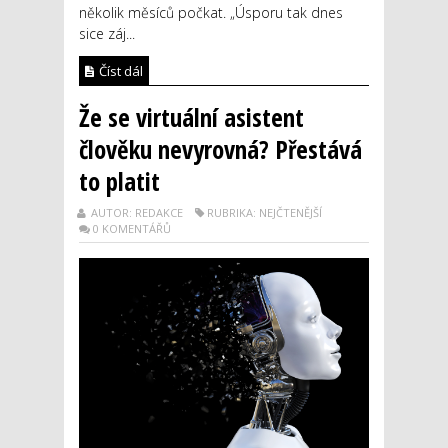
několik měsíců počkat. „Úsporu tak dnes
sice záj...
Číst dál
Že se virtuální asistent
člověku nevyrovná? Přestává
to platit
AUTOR: REDAKCE
RUBRIKA: NEJČTENĚJŠÍ
0 KOMENTÁŘŮ