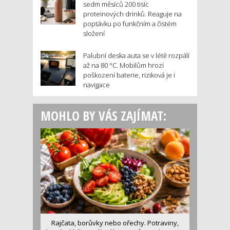
sedm měsíců 200 tisíc
proteinových drinků. Reaguje na
poptávku po funkčním a čistém
složení
Palubní deska auta se v létě rozpálí
až na 80 °C. Mobilům hrozí
poškození baterie, riziková je i
navigace
MOHLO BY VÁS ZAJÍMAT:
Rajčata, borůvky nebo ořechy. Potraviny,