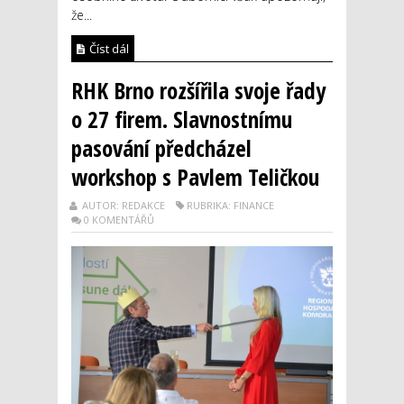
že...
Číst dál
RHK Brno rozšířila svoje řady
o 27 firem. Slavnostnímu
pasování předcházel
workshop s Pavlem Teličkou
AUTOR: REDAKCE
RUBRIKA: FINANCE
0 KOMENTÁŘŮ