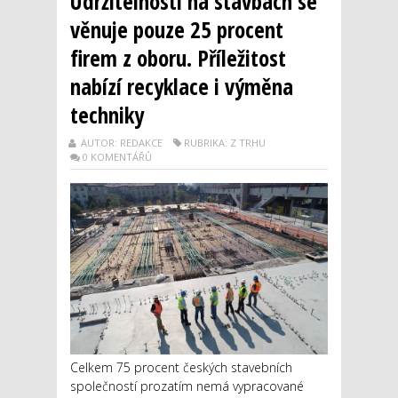
Udržitelnosti na stavbách se
věnuje pouze 25 procent
firem z oboru. Příležitost
nabízí recyklace i výměna
techniky
AUTOR: REDAKCE
RUBRIKA: Z TRHU
0 KOMENTÁŘŮ
Celkem 75 procent českých stavebních
společností prozatím nemá vypracované