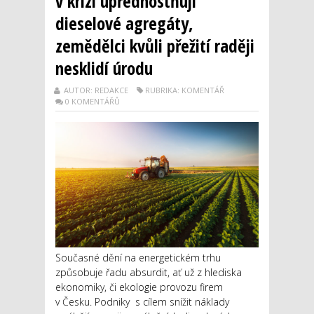
v krizi upřednostňují
dieselové agregáty,
zemědělci kvůli přežití raději
nesklidí úrodu
AUTOR: REDAKCE
RUBRIKA: KOMENTÁŘ
0 KOMENTÁŘŮ
Současné dění na energetickém trhu
způsobuje řadu absurdit, ať už z hlediska
ekonomiky, či ekologie provozu firem
v Česku. Podniky s cílem snížit náklady