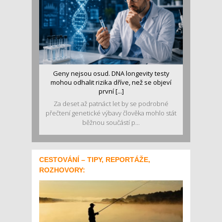
Geny nejsou osud. DNA longevity testy
mohou odhalit rizika dříve, než se objeví
první [...]
Za deset až patnáct let by se podrobné
přečtení genetické výbavy člověka mohlo stát
běžnou součástí p...
CESTOVÁNÍ – TIPY, REPORTÁŽE,
ROZHOVORY: