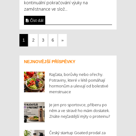
kontinuální pokračování výuky na
zaměstnance ve slož...
Číst dál
1
2
3
6
»
NEJNOVĚJŠÍ PŘÍSPĚVKY
Rajčata, borůvky nebo ořechy.
Potraviny, které v létě pomáhají
hormonům a ulevují od bolestivé
menstruace
Je jen pro sportovce, přiberu po
něm a ve stravě ho mám dostatek.
Znáte nejčastější mýty o proteinu?
Český startup Goated prodal za