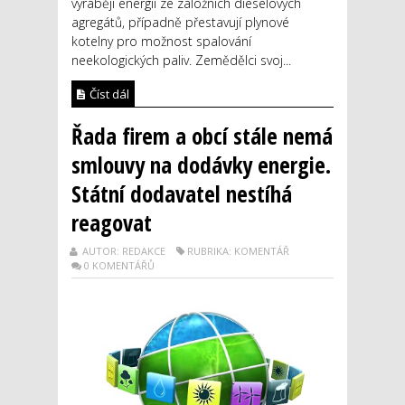
vyrábějí energii ze záložních dieselových
agregátů, případně přestavují plynové
kotelny pro možnost spalování
neekologických paliv. Zemědělci svoj...
Číst dál
Řada firem a obcí stále nemá
smlouvy na dodávky energie.
Státní dodavatel nestíhá
reagovat
AUTOR: REDAKCE
RUBRIKA: KOMENTÁŘ
0 KOMENTÁŘŮ