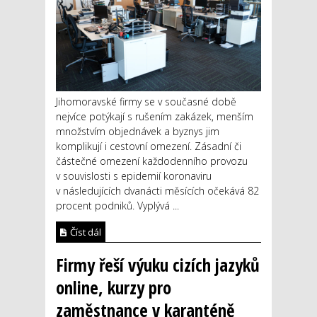
Jihomoravské firmy se v současné době
nejvíce potýkají s rušením zakázek, menším
množstvím objednávek a byznys jim
komplikují i cestovní omezení. Zásadní či
částečné omezení každodenního provozu
v souvislosti s epidemií koronaviru
v následujících dvanácti měsících očekává 82
procent podniků. Vyplývá ...
Číst dál
Firmy řeší výuku cizích jazyků
online, kurzy pro
zaměstnance v karanténě