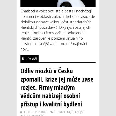
Chatboti a voiceboti stále častěji nacházejí
uplatnění v oblasti zákaznického servisu, kde
dokážou odbavit velkou část standardních
klientských požadavků. Díky rychlosti jejich
reakce mohou firmy zvýšit spokojenost
klientů, zároveň je pořízení virtuálního
asistenta levnější variantou než najímání
nov...
Číst dál
Odliv mozků v Česku
zpomalil, krize jej může zase
rozjet. Firmy mladým
vědcům nabízejí osobní
přístup i kvalitní bydlení
AUTOR: REDAKCE
RUBRIKA: NEJČTENĚJŠÍ