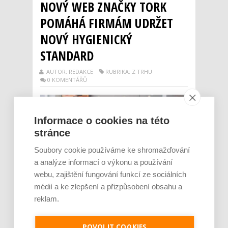
NOVÝ WEB ZNAČKY TORK
POMÁHÁ FIRMÁM UDRŽET
NOVÝ HYGIENICKÝ
STANDARD
AUTOR: REDAKCE
RUBRIKA: Z TRHU
0 KOMENTÁŘŮ
Informace o cookies na této
stránce
Soubory cookie používáme ke shromažďování
a analýze informací o výkonu a používání
webu, zajištění fungování funkcí ze sociálních
médií a ke zlepšení a přizpůsobení obsahu a
Značka Tork spadající pod společnost Essity
reklam.
nabízí nástroje a informace, které firmy
potřebují k udržení nového hygienického
standardu. Spadá mezi ně i nová webová
POVOLIT COOKIES