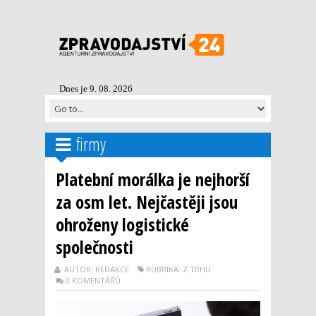
Dnes je 9. 08. 2026
firmy
Platební morálka je nejhorší
za osm let. Nejčastěji jsou
ohroženy logistické
společnosti
AUTOR: REDAKCE
RUBRIKA: Z TRHU
0 KOMENTÁŘŮ