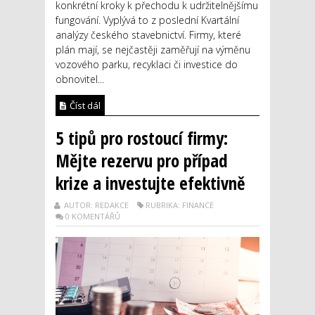
konkrétní kroky k přechodu k udržitelnějšímu
fungování. Vyplývá to z poslední Kvartální
analýzy českého stavebnictví. Firmy, které
plán mají, se nejčastěji zaměřují na výměnu
vozového parku, recyklaci či investice do
obnovitel...
Číst dál
5 tipů pro rostoucí firmy:
Mějte rezervu pro případ
krize a investujte efektivně
AUTOR: REDAKCE
RUBRIKA: FINANCE
0 KOMENTÁŘŮ