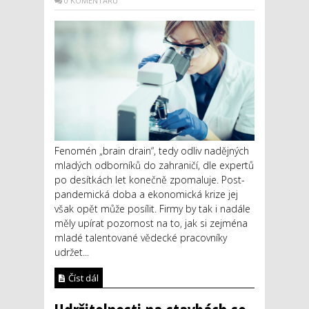
0 KOMENTÁŘŮ
Fenomén „brain drain“, tedy odliv nadějných
mladých odborníků do zahraničí, dle expertů
po desítkách let konečně zpomaluje. Post-
pandemická doba a ekonomická krize jej
však opět může posílit. Firmy by tak i nadále
měly upírat pozornost na to, jak si zejména
mladé talentované vědecké pracovníky
udržet...
Číst dál