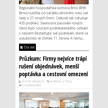
Regionální hospodářská komora Brno (RHK
Brno) rozšířila od začátku letošního roku své
řady o 27 nových firem. Celkově tak sdružuje
435 podniků. Slavnostní pasování nových
členů bylo součástí podnikatelského setkání
s názvem Restartujte své podnikání, které se
uskutečnilo ve čtvrtek 11. června. K němu...
Číst dál
Průzkum: Firmy nejvíce trápí
rušení objednávek, menší
poptávka a cestovní omezení
AUTOR: REDAKCE
RUBRIKA: Z TRHU
0 KOMENTÁŘŮ