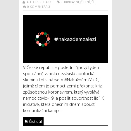
AUTOR: REDAKCE
RUBRIKA: NEJČTENĚJŠÍ
0 KOMENTÁŘŮ
V České republice poslední říjnový týden
spontánně vznikla nezávislá apolitická
skupina lidí s názvem #NaKaždémZáleží,
jejímž cílem je pomoct zemi překonat krizi
způsobenou koronavirem, který vyvolává
nemoc covid-19, a posílit soudržnost lidí. K
iniciativě, která dnešním dnem spouští
komunikační kamp...
Číst dál