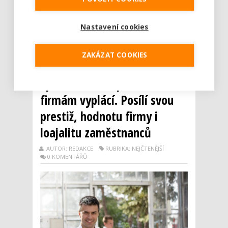
stránka s poselstvím „Udržme nový
hygienický standard“. Představuje
Nastavení cookies
všezahrnující zdroj, který mohou firmy využít
při tvorbě plánu na zno...
ZAKÁZAT COOKIES
Číst dál
Společenská odpovědnost se
firmám vyplácí. Posílí svou
prestiž, hodnotu firmy i
loajalitu zaměstnanců
AUTOR: REDAKCE
RUBRIKA: NEJČTENĚJŠÍ
0 KOMENTÁŘŮ