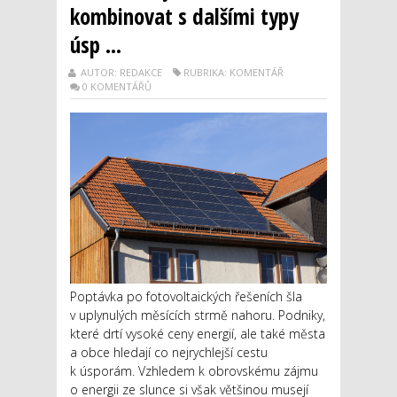
kombinovat s dalšími typy
úsp ...
AUTOR: REDAKCE
RUBRIKA: KOMENTÁŘ
0 KOMENTÁŘŮ
Poptávka po fotovoltaických řešeních šla
v uplynulých měsících strmě nahoru. Podniky,
které drtí vysoké ceny energií, ale také města
a obce hledají co nejrychlejší cestu
k úsporám. Vzhledem k obrovskému zájmu
o energii ze slunce si však většinou musejí