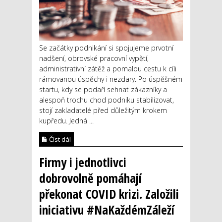
Se začátky podnikání si spojujeme prvotní
nadšení, obrovské pracovní vypětí,
administrativní zátěž a pomalou cestu k cíli
rámovanou úspěchy i nezdary. Po úspěšném
startu, kdy se podaří sehnat zákazníky a
alespoň trochu chod podniku stabilizovat,
stojí zakladatelé před důležitým krokem
kupředu. Jedná ...
Číst dál
Firmy i jednotlivci
dobrovolně pomáhají
překonat COVID krizi. Založili
iniciativu #NaKaždémZáleží