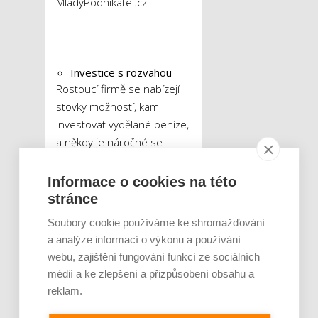
MladýPodnikatel.cz.
Investice s rozvahou
Rostoucí firmě se nabízejí
stovky možností, kam
investovat vydělané peníze,
a někdy je náročné se
rozhodnout, co je nejvíc
potřeba. Pro efektivnější
Informace o cookies na této
organizaci práce a lepší
stránce
dohled nad zakázkami se
Soubory cookie používáme ke shromažďování
firmám hodí různé
a analýze informací o výkonu a používání
informační systémy,
webu, zajištění fungování funkcí ze sociálních
cloudové úložiště nebo
médií a ke zlepšení a přizpůsobení obsahu a
systémy na ochranu dat.
reklam.
Pro získávání zákazníků a