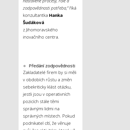
nastavené procesy, role a
zodpovědnosti potřeba,“
říká
konzultantka
Hanka
Šudáková
z Jihomoravského
inovačního centra.
Předání zodpovědnosti
Zakladatelé firem by si měli
v obdobích růstu a změn
sebekriticky klást otázku,
jestli jsou v operativních
pozicích stále těmi
správnými lidmi na
správných místech. Pokud
podnikatel cítí, že věnuje