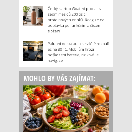
Český startup Goated prodal za
sedm měsíců 200 tisíc
proteinových drinků. Reaguje na
poptávku po funkčním a čistém
složení
Palubní deska auta se v létě rozpálí
až na 80 °C. Mobilům hrozí
poškození baterie, riziková je i
navigace
MOHLO BY VÁS ZAJÍMAT: