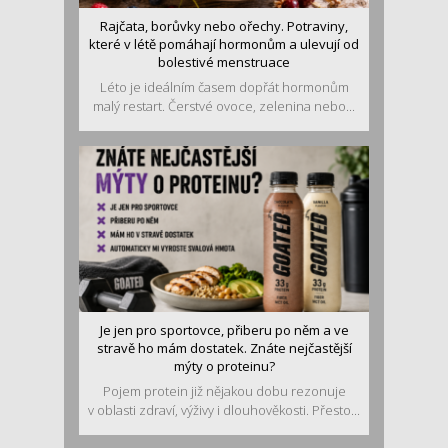
Rajčata, borůvky nebo ořechy. Potraviny,
které v létě pomáhají hormonům a ulevují od
bolestivé menstruace
Léto je ideálním časem dopřát hormonům
malý restart. Čerstvé ovoce, zelenina nebo...
Je jen pro sportovce, přiberu po něm a ve
stravě ho mám dostatek. Znáte nejčastější
mýty o proteinu?
Pojem protein již nějakou dobu rezonuje
v oblasti zdraví, výživy i dlouhověkosti. Přesto...