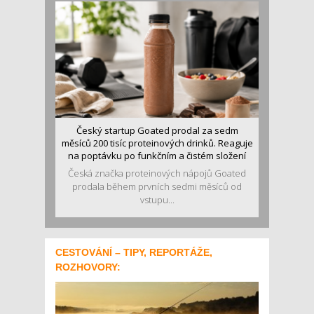
Český startup Goated prodal za sedm
měsíců 200 tisíc proteinových drinků. Reaguje
na poptávku po funkčním a čistém složení
Česká značka proteinových nápojů Goated
prodala během prvních sedmi měsíců od
vstupu...
CESTOVÁNÍ – TIPY, REPORTÁŽE,
ROZHOVORY: