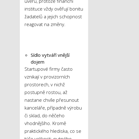
úvěru, protože finanční
instituce vždy ověřují bonitu
žadatelů a jejich schopnost
reagovat na změny.
Sídlo vytváří vnější
dojem
Startupové firmy často
vznikají v provizorních
prostorech, v nichž
postupně rostou, až
nastane chvíle přesunout
kanceláře, případně výrobu
či sklad, do něčeho
vhodnějšího. Kromě
praktického hlediska, co se
týče velikosti, nutného