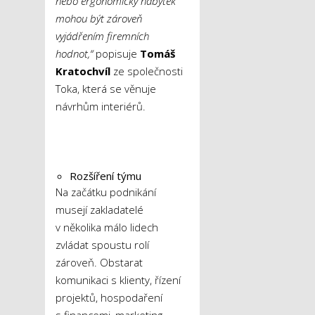
nebo ergonomický nábytek
mohou být zároveň
vyjádřením firemních
hodnot,“
popisuje
Tomáš
Kratochvíl
ze společnosti
Toka, která se věnuje
návrhům interiérů.
Rozšíření týmu
Na začátku podnikání
musejí zakladatelé
v několika málo lidech
zvládat spoustu rolí
zároveň. Obstarat
komunikaci s klienty, řízení
projektů, hospodaření
s financemi, marketing,