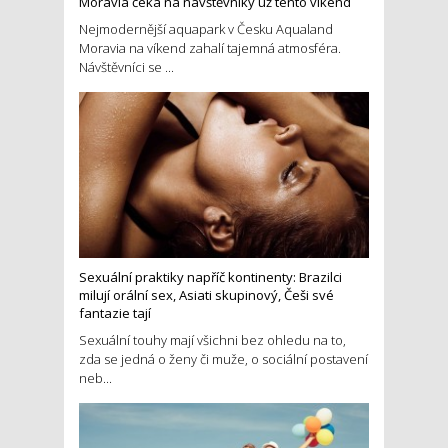
Moravia čeká na návštěvníky už tento víkend
Nejmodernější aquapark v Česku Aqualand
Moravia na víkend zahalí tajemná atmosféra.
Návštěvníci se ...
Sexuální praktiky napříč kontinenty: Brazilci
milují orální sex, Asiati skupinový, Češi své
fantazie tají
Sexuální touhy mají všichni bez ohledu na to,
zda se jedná o ženy či muže, o sociální postavení
neb...