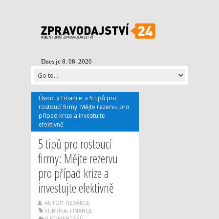
Dnes je 8. 08. 2026
Úvod
»
Finance
»
5 tipů pro
rostoucí firmy: Mějte rezervu pro
případ krize a investujte
efektivně
5 tipů pro rostoucí
firmy: Mějte rezervu
pro případ krize a
investujte efektivně
AUTOR: REDAKCE
RUBRIKA:
FINANCE
0 KOMENTÁŘŮ