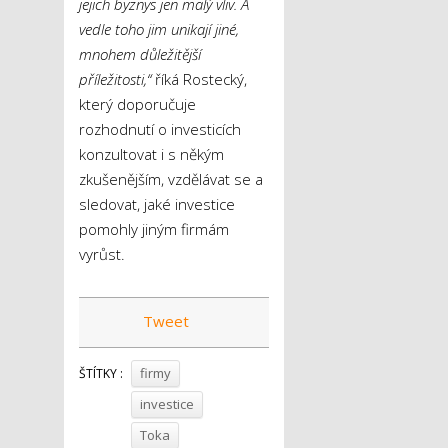
jejich byznys jen malý vliv. A
vedle toho jim unikají jiné,
mnohem důležitější
příležitosti,“
říká Rostecký,
který doporučuje
rozhodnutí o investicích
konzultovat i s někým
zkušenějším, vzdělávat se a
sledovat, jaké investice
pomohly jiným firmám
vyrůst.
Tweet
firmy
ŠTÍTKY :
investice
Toka