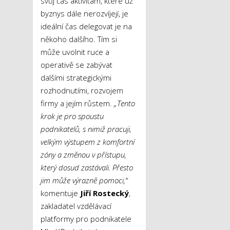
svůj čas aktivitám, které už
byznys dále nerozvíjejí, je
ideální čas delegovat je na
někoho dalšího. Tím si
může uvolnit ruce a
operativě se zabývat
dalšími strategickými
rozhodnutími, rozvojem
firmy a jejím růstem.
„Tento
krok je pro spoustu
podnikatelů, s nimiž pracuji,
velkým výstupem z komfortní
zóny a změnou v přístupu,
který dosud zastávali. Přesto
jim může výrazně pomoci,“
komentuje
Jiří Rostecký
,
zakladatel vzdělávací
platformy pro podnikatele