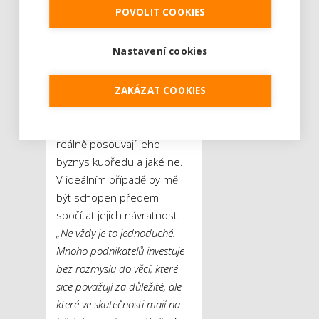
zajištění jejich spokojenosti
POVOLIT COOKIES
jsou pak potřeba investice
do vylepšování klientských
Nastavení cookies
služeb a také do
marketingu, bez něhož se
neobejde žádné podnikání.
ZAKÁZAT COOKIES
Hlavní manažer však musí
umět vnímat, jaké investice
reálně posouvají jeho
byznys kupředu a jaké ne.
V ideálním případě by měl
být schopen předem
spočítat jejich návratnost.
„Ne vždy je to jednoduché.
Mnoho podnikatelů investuje
bez rozmyslu do věcí, které
sice považují za důležité, ale
které ve skutečnosti mají na