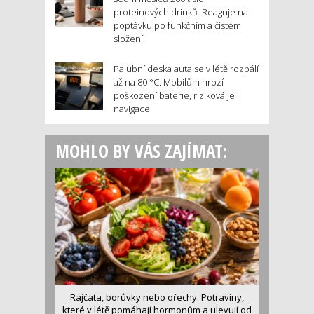
proteinových drinků. Reaguje na
poptávku po funkčním a čistém
složení
Palubní deska auta se v létě rozpálí
až na 80 °C. Mobilům hrozí
poškození baterie, riziková je i
navigace
MOHLO BY VÁS ZAJÍMAT:
Rajčata, borůvky nebo ořechy. Potraviny,
které v létě pomáhají hormonům a ulevují od