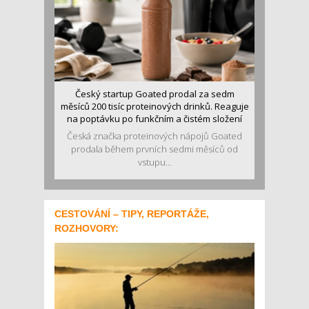
Český startup Goated prodal za sedm
měsíců 200 tisíc proteinových drinků. Reaguje
na poptávku po funkčním a čistém složení
Česká značka proteinových nápojů Goated
prodala během prvních sedmi měsíců od
vstupu...
CESTOVÁNÍ – TIPY, REPORTÁŽE,
ROZHOVORY: