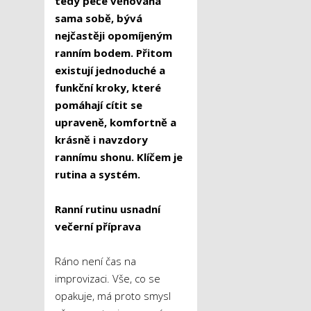
tedy péče věnovaná
sama sobě, bývá
nejčastěji opomíjeným
ranním bodem. Přitom
existují jednoduché a
funkční kroky, které
pomáhají cítit se
upraveně, komfortně a
krásně i navzdory
rannímu shonu. Klíčem je
rutina a systém.
Ranní rutinu usnadní
večerní příprava
Ráno není čas na
improvizaci. Vše, co se
opakuje, má proto smysl