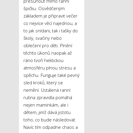
přesunout mimo ranní
špičku. Osvědčeným
základem je připravit večer
co nejvíce věcí najednou, a
to jak snídani, tak i tašky do
školy, svačiny nebo
oblečení pro děti. Plnění
těchto úkonů naopak až
ráno tvoří hektickou
atmosféru plnou stresu a
spěchu. Funguje také pevný
sled kroků, který se
nemění. Ustálená ranní
rutina zpravidla pomáhá
nejen maminkám, ale i
dětem, jimž dává jistotu
toho, co bude následovat.
Navíc tím odpadne chaos a