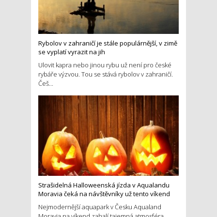
Rybolov v zahraničí je stále populárnější, v zimě
se vyplatí vyrazit na jih
Ulovit kapra nebo jinou rybu už není pro české
rybáře výzvou. Tou se stává rybolov v zahraničí.
Češ...
Strašidelná Halloweenská jízda v Aqualandu
Moravia čeká na návštěvníky už tento víkend
Nejmodernější aquapark v Česku Aqualand
Moravia na víkend zahalí tajemná atmosféra.