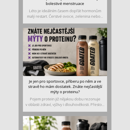
bolestivé menstruace
Léto je ideálním časem dopřát hormonům
malý restart. Čerstvé ovoce, zelenina nebo...
Je jen pro sportovce, přiberu po něm a ve
stravě ho mám dostatek. Znáte nejčastější
mýty o proteinu?
Pojem protein již nějakou dobu rezonuje
v oblasti zdraví, výživy i dlouhověkosti. Přesto...