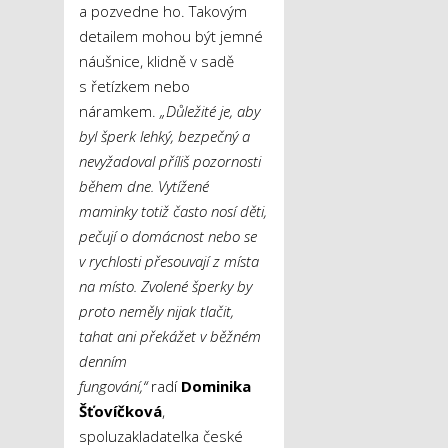
a pozvedne ho. Takovým
detailem mohou být jemné
náušnice, klidně v sadě
s řetízkem nebo
náramkem.
„Důležité je, aby
byl šperk lehký, bezpečný a
nevyžadoval příliš pozornosti
během dne. Vytížené
maminky totiž často nosí děti,
pečují o domácnost nebo se
v rychlosti přesouvají z místa
na místo. Zvolené šperky by
proto neměly nijak tlačit,
tahat ani překážet v běžném
denním
fungování,“
radí
Dominika
Šťovíčková
,
spoluzakladatelka české