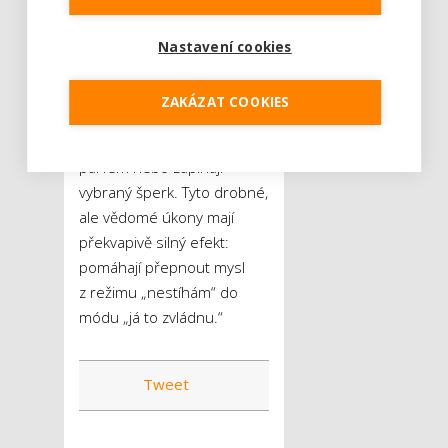
najít jedna minuta, která
bude jen vaše. Nemusíte ji
Nastavení cookies
využít na meditaci nebo
složitý rituál. Pro mnoho
ZAKÁZAT COOKIES
žen je to právě ta chvíle,
kdy si nanášejí oblíbený
parfém nebo zapínají
vybraný šperk. Tyto drobné,
ale vědomé úkony mají
překvapivě silný efekt:
pomáhají přepnout mysl
z režimu „nestíhám“ do
módu „já to zvládnu.“
Tweet