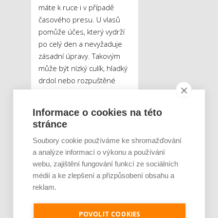
máte k ruce i v případě
časového presu. U vlasů
pomůže účes, který vydrží
po celý den a nevyžaduje
zásadní úpravy. Takovým
může být nízký culík, hladký
drdol nebo rozpuštěné
vlasy doplněné čelenkou.
Pleti pak stačí pořádná
Informace o cookies na této
dávka hydratace, lehké
stránce
sjednocení tónu
Soubory cookie používáme ke shromažďování
a zvýraznění očí nebo rtů.
a analýze informací o výkonu a používání
Nezapomínejte, že krása
webu, zajištění fungování funkcí ze sociálních
nespočívá v dokonalosti,
médií a ke zlepšení a přizpůsobení obsahu a
ale v tom, že se cítíte dobře
reklam.
a ve vlastní kůži.Také je
dobré si uvědomit, že i
v hektickém ránu se dá
POVOLIT COOKIES