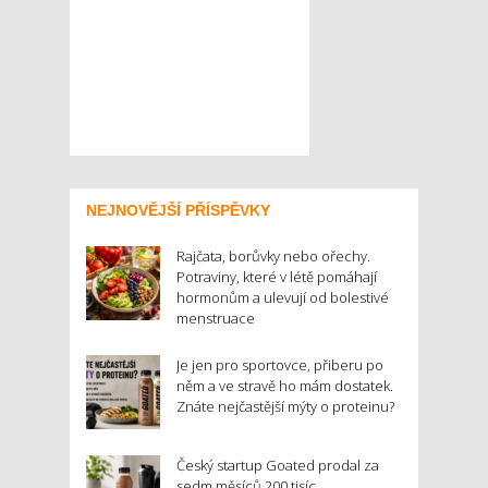
NEJNOVĚJŠÍ PŘÍSPĚVKY
Rajčata, borůvky nebo ořechy.
Potraviny, které v létě pomáhají
hormonům a ulevují od bolestivé
menstruace
Je jen pro sportovce, přiberu po
něm a ve stravě ho mám dostatek.
Znáte nejčastější mýty o proteinu?
Český startup Goated prodal za
sedm měsíců 200 tisíc