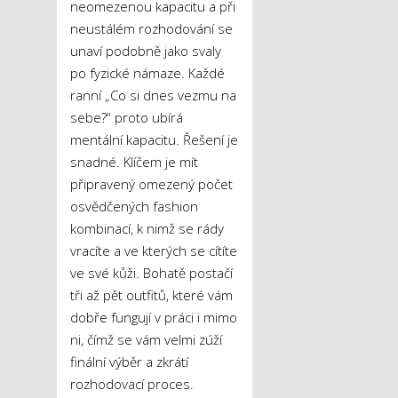
neomezenou kapacitu a při
neustálém rozhodování se
unaví podobně jako svaly
po fyzické námaze. Každé
ranní „Co si dnes vezmu na
sebe?“ proto ubírá
mentální kapacitu. Řešení je
snadné. Klíčem je mít
připravený omezený počet
osvědčených fashion
kombinací, k nimž se rády
vracíte a ve kterých se cítíte
ve své kůži. Bohatě postačí
tři až pět outfitů, které vám
dobře fungují v práci i mimo
ni, čímž se vám velmi zúží
finální výběr a zkrátí
rozhodovací proces.