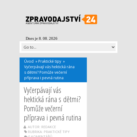
Dnes je 8. 08. 2026
Úvod
»
Praktické tipy
»
Vyčerpávají vás hektická rána
s dětmi? Pomůže večerní
příprava i pevná rutina
Vyčerpávají vás
hektická rána s dětmi?
Pomůže večerní
příprava i pevná rutina
AUTOR: REDAKCE
RUBRIKA:
PRAKTICKÉ TIPY
0 KOMENTÁŘŮ