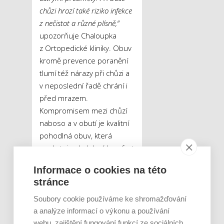
chůzi hrozí také riziko infekce
z nečistot a různé plísně,“
upozorňuje Chaloupka
z Ortopedické kliniky. Obuv
kromě prevence poranění
tlumí též nárazy při chůzi a
v neposlední řadě chrání i
před mrazem.
Kompromisem mezi chůzí
naboso a v obutí je kvalitní
pohodlná obuv, která
poskytuje obdobný komfort
bosé chůze.
„Zdravotní
Informace o cookies na této
přínosy poskytují například
stránce
jemné masážní výstupky ve
stélce obuvi, které zlepšují
Soubory cookie používáme ke shromažďování
prokrvení chodidel. Důležitá
a analýze informací o výkonu a používání
je i hmotnost obuvi. Vhodné
webu, zajištění fungování funkcí ze sociálních