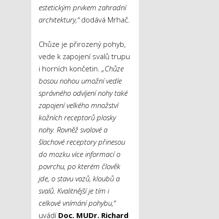
estetickým prvkem zahradní
architektury,“
dodává Mrhač.
Chůze je přirozený pohyb,
vede k zapojení svalů trupu
i horních končetin.
„Chůze
bosou nohou umožní vedle
správného odvíjení nohy také
zapojení velkého množství
kožních receptorů plosky
nohy. Rovněž svalové a
šlachové receptory přinesou
do mozku více informací o
povrchu, po kterém člověk
jde, o stavu vazů, kloubů a
svalů. Kvalitnější je tím i
celkové vnímání pohybu,“
uvádí
Doc. MUDr. Richard