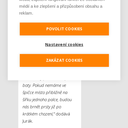
jsou v tomto případě boty z
médií a ke zlepšení a přizpůsobení obsahu a
reklam.
lehkých materiálů, které
nejsou na noze téměř cítit,“
radí
Tomáš Jurák
ze
POVOLIT COOKIES
společnosti
Coqui,
která
se zabývá výrobou obuvi.
Nastavení cookies
„Pro zdravou chůzi je
nesmírně důležitá také
ZAKÁZAT COOKIES
správná velikost obuvi. Při
výběru je důležitý především
dostatečný prostor ve špičce
boty. Pokud nemáme ve
špičce místo přibližně na
šířku jednoho palce, budou
nás brnět prsty již po
krátkém chození,“
dodává
Jurák.