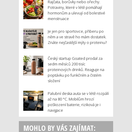
Rajčata, borůvky nebo ořechy.
Potraviny, které v létě pomáhají
hormonům a ulevují od bolestivé
menstruace
Je jen pro sportovce, přiberu po
něm a ve stravě ho mám dostatek.
Znáte nejčastější mýty o proteinu?
Český startup Goated prodal za
sedm měsíců 200 tisíc
proteinových drinků. Reaguje na
poptávku po funkčním a čistém
složení
Palubní deska auta se v létě rozpálí
až na 80 °C. Mobilům hrozí
poškození baterie, riziková je i
navigace
MOHLO BY VÁS ZAJÍMAT: