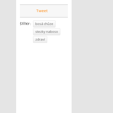
Tweet
bosá chůze
ŠTÍTKY :
stezky naboso
zdraví