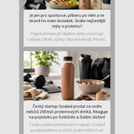
Je jen pro sportovce, přiberu po něm a ve
stravě ho mám dostatek. Znáte nejčastější
mýty o proteinu?
Pojem protein již nějakou dobu rezonuje
v oblasti zdraví, výživy i dlouhověkosti. Přesto...
Český startup Goated prodal za sedm
měsíců 200 tisíc proteinových drinků. Reaguje
na poptávku po funkčním a čistém složení
Česká značka proteinových nápojů Goated
prodala během prvních sedmi měsíců od