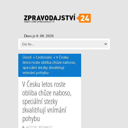
Dnes je 8. 08. 2026
Úvod
»
Cestování
»
V Česku
letos roste obliba chůze naboso,
speciální stezky zkvalitňují
vnímání pohybu
V Česku letos roste
obliba chůze naboso,
speciální stezky
zkvalitňují vnímání
pohybu
AUTOR: REDAKCE