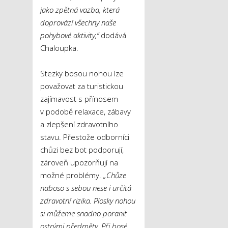
jako zpětná vazba, která
doprovází všechny naše
pohybové aktivity,“
dodává
Chaloupka.
Stezky bosou nohou lze
považovat za turistickou
zajímavost s přínosem
v podobě relaxace, zábavy
a zlepšení zdravotního
stavu. Přestože odborníci
chůzi bez bot podporují,
zároveň upozorňují na
možné problémy.
„Chůze
naboso s sebou nese i určitá
zdravotní rizika. Plosky nohou
si můžeme snadno poranit
ostrými předměty. Při bosé