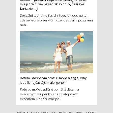
milují orální sex, Asiati skupinový, Češi své
fantazie tají
Sexuální touhy mají všichni bez ohledu na to,
zda se jedná o ženy či muže, o sociální postavení
neb...
Dětem i dospělým hrozí u moře alergie, ryby
jsou 5. nejčastějším alergenem
Pobyt u moře tradičně pomáhá dětem a
mladistvým s lupénkou nebo atopickým
ekzémem. Dejte si však po...