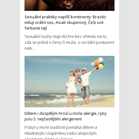
Sexuální praktiky napříč kontinenty: Brazilci
milují orální sex, Asiati skupinový, Češi své
fantazie tají
Sexuální touhy mají všichni bez ohledu na to,
zda se jedná o ženy či muže, o sociální postavení
neb...
Dětem i dospělým hrozí u moře alergie, ryby
jsou 5. nejčastějším alergenem
Pobyt u moře tradičně pomáhá dětem a
mladistvým s lupénkou nebo atopickým