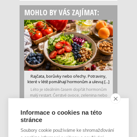
MOHLO BY VÁS ZAJÍMAT:
Rajčata, borůvky nebo ořechy. Potraviny,
které v létě pomáhají hormonům a ulevuj [...]
Léto je ideálním časem dopřát hormonům
malý restart. Čerstvé ovoce, zelenina nebo
luštěniny jsou práv...
Informace o cookies na této
stránce
Soubory cookie používáme ke shromažďování