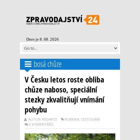
Dnes je 8. 08. 2026
bosá chůze
V Česku letos roste obliba
chůze naboso, speciální
stezky zkvalitňují vnímání
pohybu
AUTOR: REDAKCE
RUBRIKA: CESTOVÁNÍ
0 KOMENTÁŘŮ