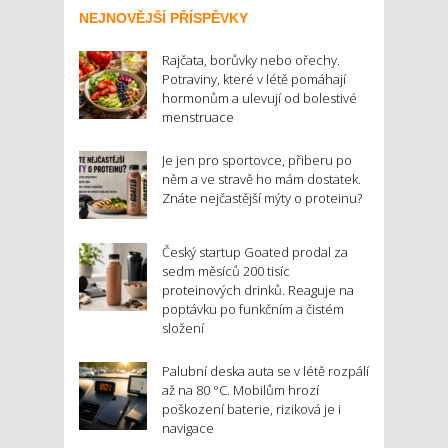
NEJNOVĚJŠÍ PŘÍSPĚVKY
Rajčata, borůvky nebo ořechy.
Potraviny, které v létě pomáhají
hormonům a ulevují od bolestivé
menstruace
Je jen pro sportovce, přiberu po
něm a ve stravě ho mám dostatek.
Znáte nejčastější mýty o proteinu?
Český startup Goated prodal za
sedm měsíců 200 tisíc
proteinových drinků. Reaguje na
poptávku po funkčním a čistém
složení
Palubní deska auta se v létě rozpálí
až na 80 °C. Mobilům hrozí
poškození baterie, riziková je i
navigace