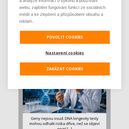
a analýze informací o výkonu a používání
webu, zajištění fungování funkcí ze sociálních
médií a ke zlepšení a přizpůsobení obsahu a
reklam.
Je jen pro sportovce, přiberu po něm a ve
stravě ho mám dostatek. Znáte nejčastějš [...]
POVOLIT COOKIES
Pojem protein již nějakou dobu rezonuje
v oblasti zdraví, výživy i dlouhověkosti. Přesto
Nastavení cookies
se o ně...
ZAKÁZAT COOKIES
Geny nejsou osud. DNA longevity testy
mohou odhalit rizika dříve, než se objeví
první [...]