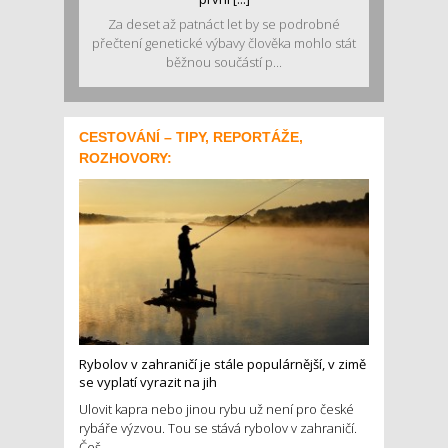
Za deset až patnáct let by se podrobné
přečtení genetické výbavy člověka mohlo stát
běžnou součástí p...
CESTOVÁNÍ – TIPY, REPORTÁŽE,
ROZHOVORY:
Rybolov v zahraničí je stále populárnější, v zimě
se vyplatí vyrazit na jih
Ulovit kapra nebo jinou rybu už není pro české
rybáře výzvou. Tou se stává rybolov v zahraničí.
Češ...