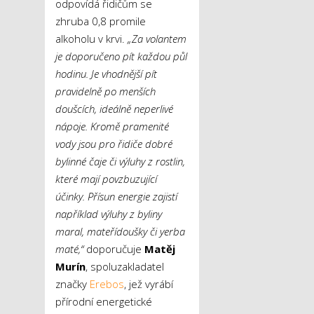
odpovídá řidičům se
zhruba 0,8 promile
alkoholu v krvi.
„Za volantem
je doporučeno pít každou půl
hodinu. Je vhodnější pít
pravidelně po menších
doušcích, ideálně neperlivé
nápoje. Kromě pramenité
vody jsou pro řidiče dobré
bylinné čaje či výluhy z rostlin,
které mají povzbuzující
účinky. Přísun energie zajistí
například výluhy z
byliny
maral, mateřídoušky či yerba
maté,“
doporučuje
Matěj
Murín
, spoluzakladatel
značky
Erebos
, jež vyrábí
přírodní energetické