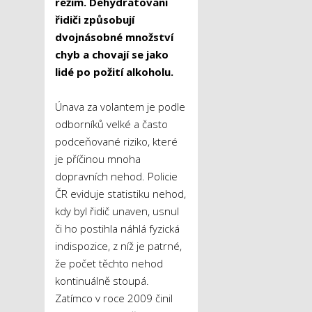
režim. Dehydratovaní
řidiči způsobují
dvojnásobné množství
chyb a chovají se jako
lidé po požití alkoholu.
Únava za volantem je podle
odborníků velké a často
podceňované riziko, které
je příčinou mnoha
dopravních nehod. Policie
ČR eviduje statistiku nehod,
kdy byl řidič unaven, usnul
či ho postihla náhlá fyzická
indispozice, z níž je patrné,
že počet těchto nehod
kontinuálně stoupá.
Zatímco v roce 2009 činil