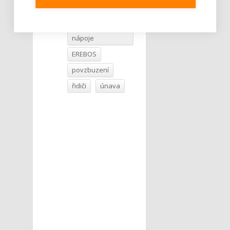
Tweet
energetické
ŠTÍTKY :
nápoje
EREBOS
povzbuzení
řidiči
únava