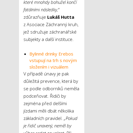
které mnohdy bohužel končí
fatálními následky,“
zdůrazňuje
Lukáš Hutta
z Asociace Záchranný kruh,
jež sdružuje záchranářské
subjekty a další instituce.
Bylinné drinky Erebos
vstupují na trh s novým
složením i vizuálem
V případě únavy je pak
důležitá prevence, která by
se podle odborníků neměla
podceňovat. Řidiči by
zejména před delšími
jízdami měli dbát několika
základních pravidel.
„Pokud
je řidič unavený, neměl by
vůbec sedat za volant. Při