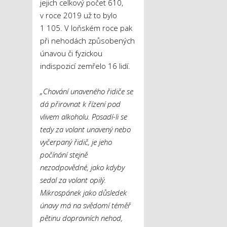
jejich celkový počet 610,
v roce 2019 už to bylo
1 105. V loňském roce pak
při nehodách způsobených
únavou či fyzickou
indispozicí zemřelo 16 lidí.
„Chování unaveného řidiče se
dá přirovnat k řízení pod
vlivem alkoholu. Posadí-li se
tedy za volant unavený nebo
vyčerpaný řidič, je jeho
počínání stejně
nezodpovědné, jako kdyby
sedal za volant opilý.
Mikrospánek jako důsledek
únavy má na svědomí téměř
pětinu dopravních nehod,