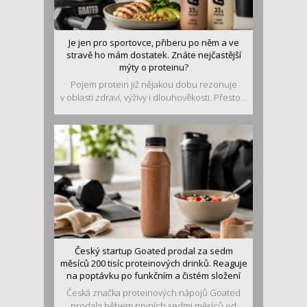
Je jen pro sportovce, přiberu po něm a ve
stravě ho mám dostatek. Znáte nejčastější
mýty o proteinu?
Pojem protein již nějakou dobu rezonuje
v oblasti zdraví, výživy i dlouhověkosti. Přesto...
Český startup Goated prodal za sedm
měsíců 200 tisíc proteinových drinků. Reaguje
na poptávku po funkčním a čistém složení
Česká značka proteinových nápojů Goated
prodala během prvních sedmi měsíců od