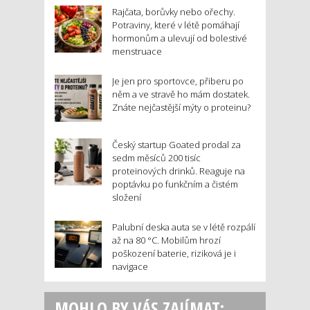
Rajčata, borůvky nebo ořechy.
Potraviny, které v létě pomáhají
hormonům a ulevují od bolestivé
menstruace
Je jen pro sportovce, přiberu po
něm a ve stravě ho mám dostatek.
Znáte nejčastější mýty o proteinu?
Český startup Goated prodal za
sedm měsíců 200 tisíc
proteinových drinků. Reaguje na
poptávku po funkčním a čistém
složení
Palubní deska auta se v létě rozpálí
až na 80 °C. Mobilům hrozí
poškození baterie, riziková je i
navigace
MOHLO BY VÁS ZAJÍMAT: