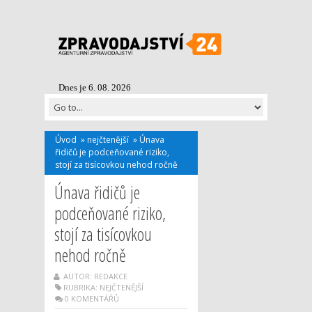
Dnes je 6. 08. 2026
Úvod
»
nejčtenější
»
Únava
řidičů je podceňované riziko,
stojí za tisícovkou nehod ročně
Únava řidičů je
podceňované riziko,
stojí za tisícovkou
nehod ročně
AUTOR: REDAKCE
RUBRIKA:
NEJČTENĚJŠÍ
0 KOMENTÁŘŮ