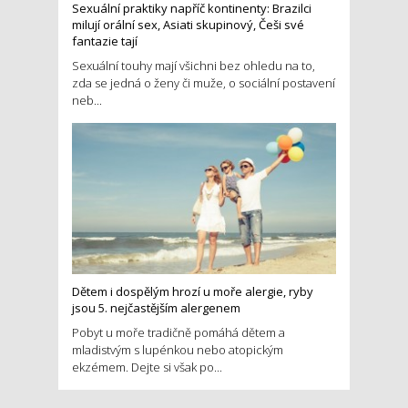
Sexuální praktiky napříč kontinenty: Brazilci
milují orální sex, Asiati skupinový, Češi své
fantazie tají
Sexuální touhy mají všichni bez ohledu na to,
zda se jedná o ženy či muže, o sociální postavení
neb...
Dětem i dospělým hrozí u moře alergie, ryby
jsou 5. nejčastějším alergenem
Pobyt u moře tradičně pomáhá dětem a
mladistvým s lupénkou nebo atopickým
ekzémem. Dejte si však po...