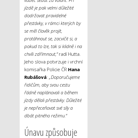
jízdě je pak velmi důležité
dodržovat pravidelné
přestávky, v rámci kterých by
se měl člověk projít,
protáhnout se, zacvičit si, a
pokud to lze, tak si klidně i na
chvíli zdřímnout,“
radí Hutta.
Jeho slova potvrzuje i vrchní
komisařka Policie ČR
Hana
Rubášová
:
„Doporučujeme
řidičům, aby svou cestu
řádně naplánovali a během
jízdy dělali přestávky. Důležité
je nepřeceňovat své síly a
dbát pitného režimu.“
Únavu způsobuje