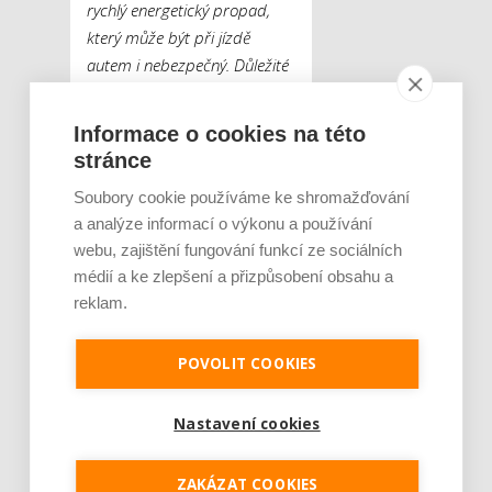
rychlý energetický propad,
který může být při jízdě
autem i nebezpečný. Důležité
je postupné uvolňování
kofeinu a nižší množství
Informace o cookies na této
cukru, což nezpůsobí náhlé
stránce
výkyvy energie a nálady. Právě
Soubory cookie používáme ke shromažďování
na tomto principu jsou
a analýze informací o výkonu a používání
založeny drinky Erebos s čistě
webu, zajištění fungování funkcí ze sociálních
bylinným složením,“
uzavírá
médií a ke zlepšení a přizpůsobení obsahu a
Murín s tím, že bylinné
reklam.
energetické drinky
Erebos
jsou pro řidiče dostupné
POVOLIT COOKIES
na čerpacích stanicích Shell,
které disponují pobočkou
Billa Stop & Shop.
Nastavení cookies
ZAKÁZAT COOKIES