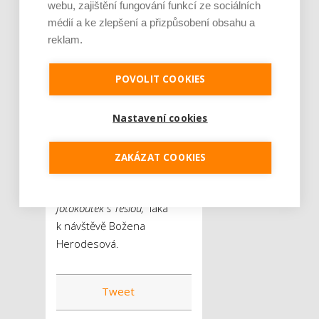
webu, zajištění fungování funkcí ze sociálních
trafostanice také originální
médií a ke zlepšení a přizpůsobení obsahu a
program pro děti i dospělé.
reklam.
„Čtyřikrát denně poběží
streetartové kino, děti mohou
POVOLIT COOKIES
ochutnat v naší chillout zóně
speciální limonádu
Nastavení cookies
Ampérovku nebo si zaskákat
v nafukovacím hradě. Dospělí
mohou společně s dětmi
ZAKÁZAT COOKIES
navštívit expozici 100 let
s elektrickou technikou nebo
fotokoutek s Teslou,“
láká
k návštěvě Božena
Herodesová.
Tweet