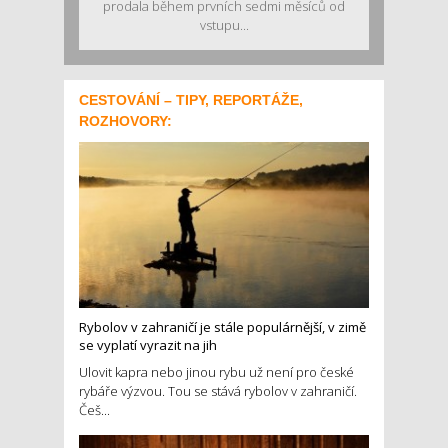
prodala během prvních sedmi měsíců od
vstupu...
CESTOVÁNÍ – TIPY, REPORTÁŽE,
ROZHOVORY:
Rybolov v zahraničí je stále populárnější, v zimě
se vyplatí vyrazit na jih
Ulovit kapra nebo jinou rybu už není pro české
rybáře výzvou. Tou se stává rybolov v zahraničí.
Češ...