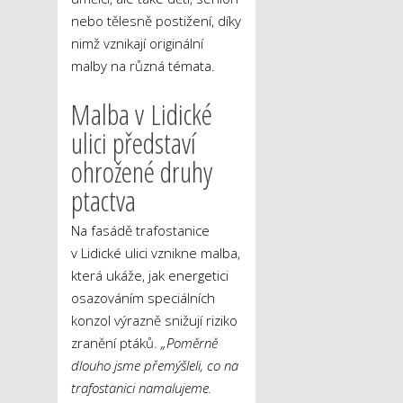
nebo tělesně postižení, díky
nimž vznikají originální
malby na různá témata.
Malba v Lidické
ulici představí
ohrožené druhy
ptactva
Na fasádě trafostanice
v Lidické ulici vznikne malba,
která ukáže, jak energetici
osazováním speciálních
konzol výrazně snižují riziko
zranění ptáků.
„Poměrně
dlouho jsme přemýšleli, co na
trafostanici namalujeme.