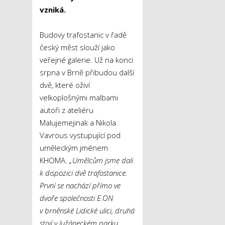
vzniká.
Budovy trafostanic v řadě
český měst slouží jako
veřejné galerie. Už na konci
srpna v Brně přibudou další
dvě, které oživí
velkoplošnými malbami
autoři z ateliéru
Malujemejinak a Nikola
Vavrous vystupující pod
uměleckým jménem
KHOMA.
„Umělcům jsme dali
k dispozici dvě trafostanice.
První se nachází přímo ve
dvoře společnosti E.ON
v brněnské Lidické ulici, druhá
stojí v lužáneckém parku.