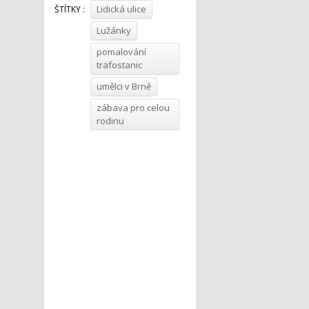
Lidická ulice
ŠTÍTKY :
Lužánky
pomalování
trafostanic
umělci v Brně
zábava pro celou
rodinu