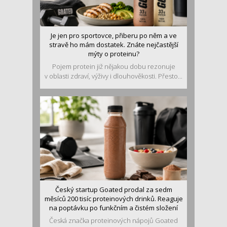
Je jen pro sportovce, přiberu po něm a ve
stravě ho mám dostatek. Znáte nejčastější
mýty o proteinu?
Pojem protein již nějakou dobu rezonuje
v oblasti zdraví, výživy i dlouhověkosti. Přesto...
Český startup Goated prodal za sedm
měsíců 200 tisíc proteinových drinků. Reaguje
na poptávku po funkčním a čistém složení
Česká značka proteinových nápojů Goated