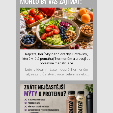
MOHLO BY VÁS ZAJÍMAT:
Rajčata, borůvky nebo ořechy. Potraviny,
které v létě pomáhají hormonům a ulevují od
bolestivé menstruace
Léto je ideálním časem dopřát hormonům
malý restart. Čerstvé ovoce, zelenina nebo...