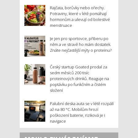
Rajčata, borůvky nebo ořechy.
Potraviny, které v létě pomáhají
hormonům a ulevují od bolestivé
menstruace
Je jen pro sportovce, přiberu po
něm a ve stravě ho mám dostatek.
Znáte nejčastější mýty o proteinu?
Český startup Goated prodal za
sedm měsíců 200 tisíc
proteinových drinků. Reaguje na
poptávku po funkčním a čistém
složení
Palubní deska auta se v létě rozpálí
až na 80 °C. Mobilům hrozí
poškození baterie, riziková je i
navigace