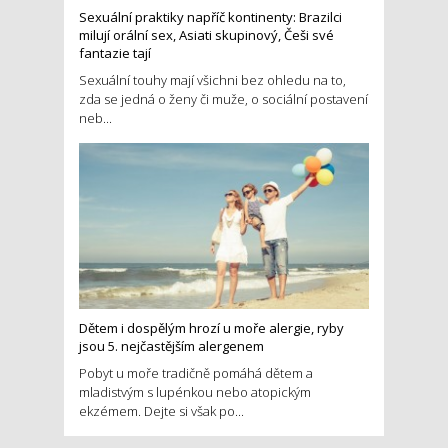
Sexuální praktiky napříč kontinenty: Brazilci
milují orální sex, Asiati skupinový, Češi své
fantazie tají
Sexuální touhy mají všichni bez ohledu na to,
zda se jedná o ženy či muže, o sociální postavení
neb...
Dětem i dospělým hrozí u moře alergie, ryby
jsou 5. nejčastějším alergenem
Pobyt u moře tradičně pomáhá dětem a
mladistvým s lupénkou nebo atopickým
ekzémem. Dejte si však po...