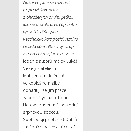
Nakonec jsme se rozhodli
připravit kompozici
z ohrožených druhů ptáků,
jako je moták, orel, čáp nebo
výr velký. Ptáci jsou
v technické kompozici, není to
realistická malba a vyzařuje
z toho energie,“
prozrazuje
jeden z autorů malby Lukáš
Veselý z ateliéru
Malujemejinak. Autoři
velkoplošné malby
odhadují, že jim práce
zabere čtyři až pět dní.
Hotovo budou mít poslední
srpnovou sobotu.
Spotřebují přibližně 60 litrů
fasádních barev a třicet až