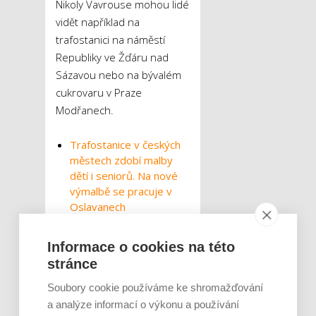
Nikoly Vavrouse mohou lidé
vidět například na
trafostanici na náměstí
Republiky ve Žďáru nad
Sázavou nebo na bývalém
cukrovaru v Praze
Modřanech.
Trafostanice v českých
městech zdobí malby
dětí i seniorů. Na nové
výmalbě se pracuje v
Oslavanech
Zábava pro celou
rodinu
Informace o cookies na této
stránce
Den otevřených dveří
Soubory cookie používáme ke shromažďování
E.ONu nabídne v Brně
a analýze informací o výkonu a používání
kromě malování umělců na