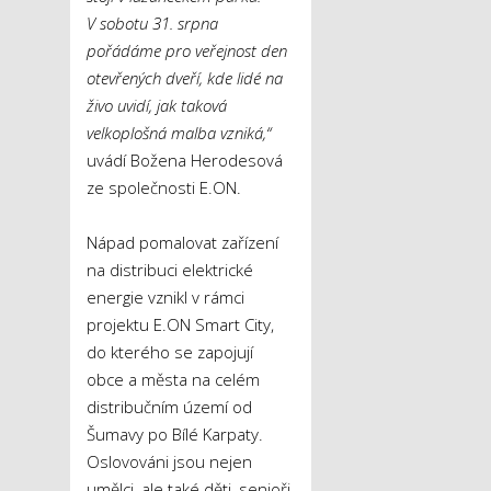
V sobotu 31. srpna
pořádáme pro veřejnost den
otevřených dveří, kde lidé na
živo uvidí, jak taková
velkoplošná malba vzniká,“
uvádí Božena Herodesová
ze společnosti E.ON.
Nápad pomalovat zařízení
na distribuci elektrické
energie vznikl v rámci
projektu E.ON Smart City,
do kterého se zapojují
obce a města na celém
distribučním území od
Šumavy po Bílé Karpaty.
Oslovováni jsou nejen
umělci, ale také děti, senioři