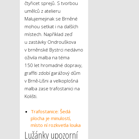
čtyřicet sprejů. S tvorbou
umělců z atelieru
Malujemejinak se Brněné
mohou setkat i na dalších
místech. Například zeď
u zastávky Ondrouškova
v brněnské Bystrci nedávno
oživila malba na téma
150 let hromadné dopravy,
graffiti zdobí garážový dům
v Brně-Líšni a velkoplošná
malba zase trafostanici na
Kolišti.
Trafostanice: Šedá
plocha je minulostí,
místo ní rozkvetla louka
Lužánky upozorní