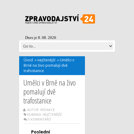
Dnes je 8. 08. 2026
Úvod
»
nejčtenější
»
Umělci v
Brně na živo pomalují dvě
trafostanice
Umělci v Brně na živo
pomalují dvě
trafostanice
AUTOR: REDAKCE
RUBRIKA:
NEJČTENĚJŠÍ
0 KOMENTÁŘŮ
Poslední